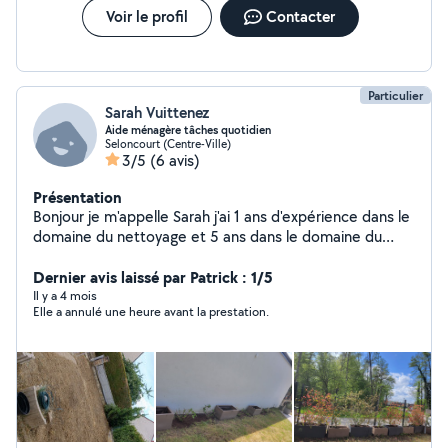
Voir le profil
Contacter
Particulier
Sarah Vuittenez
Aide ménagère tâches quotidien
Seloncourt (Centre-Ville)
3/5
(6 avis)
Présentation
Bonjour je m'appelle Sarah j'ai 1 ans d'expérience dans le
domaine du nettoyage et 5 ans dans le domaine du
jardinage , plantation , tonte , je suis quelqu'un de
Dernier avis laissé par Patrick : 1/5
manuel et beaucoup de professionnalisme .
Il y a 4 mois
Elle a annulé une heure avant la prestation.