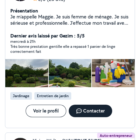
Présentation
Je m'appelle Maggie. Je suis femme de ménage. Je suis
sérieuse et professionnelle. J'effectue mon travail avec
soin et efficacité. La propreté et la satisfaction de mes
clients sont ma priorité absolue. Nous pouvons
Dernier avis laissé par Gezim : 5/5
également nous occuper de votre jardin. Je propose
mercredi à 21h
Très bonne prestation gentille elle a repassé 1 panier de linge
également des massages. Je suis une spécialiste
correctement fait
certifiée. Je travaille avec les enfants, les femmes et les
personnes âgées, en tenant compte des besoins de
chacun. .... Je propose des massages à domicile. Je me
déplace directement chez mes clients. En cas de
besoin, veuillez me contacter Merci
Jardinage
Entretien de jardin
Voir le profil
Contacter
Auto-entrepreneur