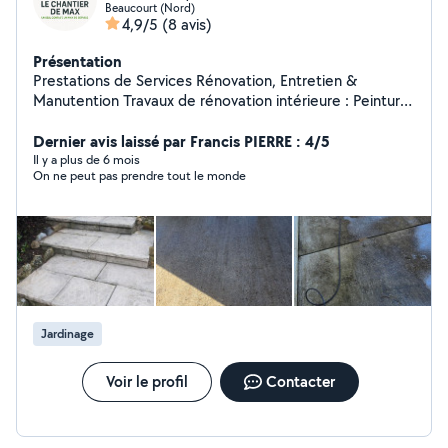
Beaucourt (Nord)
4,9/5
(8 avis)
Présentation
Prestations de Services Rénovation, Entretien &
Manutention Travaux de rénovation intérieure : Peinture
Pose de sols Installation de cuisines Agencement sur
mesure Plomberie Appareillage électrique ...et bien plus
Dernier avis laissé par Francis PIERRE : 4/5
selon vos besoins ! Entretien d'espaces verts : Tonte de
Il y a plus de 6 mois
On ne peut pas prendre tout le monde
pelouse Taille de haies Débroussaillage Entretien
général Nettoyage de terrasses Autres services :
Manutention diverse Petits travaux de maçonnerie
Permis VL & PL Déplacements facilités et prise en
charge de missions avec véhicule. Contact : Pour toute
demande d'information ou de devis, n'hésitez pas à me
joindre. Secteur Belfort Montbéliard sud Alsace
Maxence
Jardinage
Voir le profil
Contacter