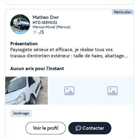
Particulier
Matheo Dwr
MTD-SERVICES
Meroux-Moval (Meroux)
-/5
Présentation
Paysagiste sérieux et efficace, je réalise tous vos
travaux d'entretien extérieur : taille de haies, abattage
d'arbres, débarras de jardins et de terrains. Travail
soigné, intervention rapide et devis gratuit.
Aucun avis pour l'instant
Jardinage
Voir le profil
Contacter