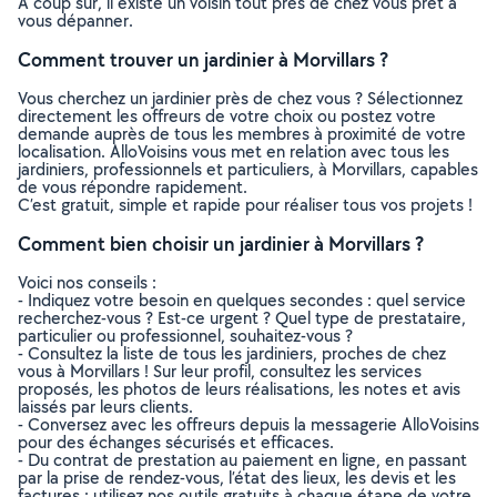
À coup sûr, il existe un voisin tout près de chez vous prêt à
vous dépanner.
Comment trouver un jardinier à Morvillars ?
Vous cherchez un jardinier près de chez vous ? Sélectionnez
directement les offreurs de votre choix ou postez votre
demande auprès de tous les membres à proximité de votre
localisation. AlloVoisins vous met en relation avec tous les
jardiniers, professionnels et particuliers, à Morvillars, capables
de vous répondre rapidement.
C’est gratuit, simple et rapide pour réaliser tous vos projets !
Comment bien choisir un jardinier à Morvillars ?
Voici nos conseils :
- Indiquez votre besoin en quelques secondes : quel service
recherchez-vous ? Est-ce urgent ? Quel type de prestataire,
particulier ou professionnel, souhaitez-vous ?
- Consultez la liste de tous les jardiniers, proches de chez
vous à Morvillars ! Sur leur profil, consultez les services
proposés, les photos de leurs réalisations, les notes et avis
laissés par leurs clients.
- Conversez avec les offreurs depuis la messagerie AlloVoisins
pour des échanges sécurisés et efficaces.
- Du contrat de prestation au paiement en ligne, en passant
par la prise de rendez-vous, l’état des lieux, les devis et les
factures : utilisez nos outils gratuits à chaque étape de votre