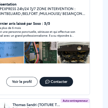
ésentation
XPRESS 24h/24 7j/7 ZONE INTERVENTION :
NTBELIARD /BELFORT /MULHOUSE/ BESANÇON
ÉCIALISTE CHAUDIERE GAZ FIOUL POELE A
ANULÉS POMPE A CHALEUR CONTRAT
nier avis laissé par Soso : 5/5
ETIEN CHAUDIERE DEPANNAGE CHAUDIERE
y a plus de 6 mois
st une personne ponctuelle, sérieuse et qui effectue son
Z ET DEPANNAGE SANITAIRE 24H/24 7J/7
vail avec un grand professionnalisme. Il a su répondre à
tes mes attentes, en accomplissant les tâches avec
icacité et rigueur. Je suis entièrement satisfait de ses
vices et je le recommande vivement à toute personne
herchant un travail de qualité.
Voir le profil
Contacter
Auto-entrepreneur
Thomas Sandri (TOITURE THOMAS)