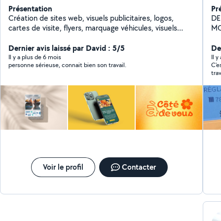
Présentation
Pr
Création de sites web, visuels publicitaires, logos,
DEPE
cartes de visite, flyers, marquage véhicules, visuels
MO
imprimés sur t-shirts et polo.
SP
Dernier avis laissé par David : 5/5
GR
Der
ENTR
Il y a plus de 6 mois
Il 
personne sérieuse, connait bien son travail.
C'e
GA
tra
tou
eff
ser
rec
Voir le profil
Contacter