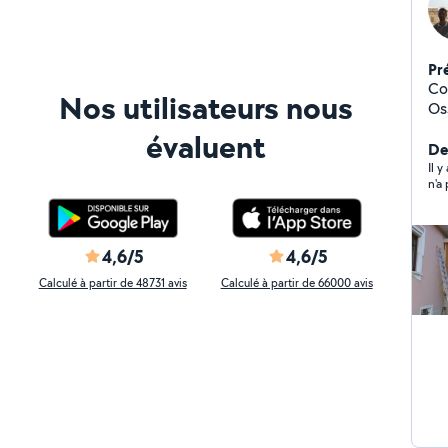
Pr
Co
Nos utilisateurs nous
Os
co
évaluent
Re
Der
sou
Il 
rem
ra
Is
4,6/5
4,6/5
Calculé à partir de 48731 avis
Calculé à partir de 66000 avis