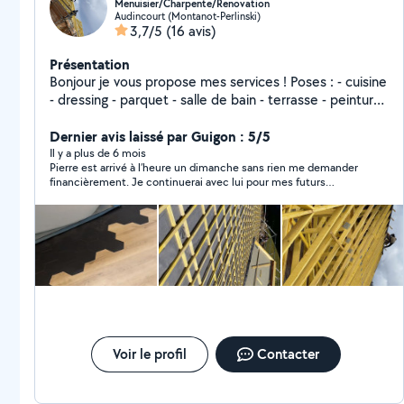
Menuisier/Charpente/Renovation
Audincourt (Montanot-Perlinski)
3,7/5
(16 avis)
Présentation
Bonjour je vous propose mes services ! Poses : - cuisine
- dressing - parquet - salle de bain - terrasse - peinture
- charpente - couverture TOUT TYPE DE TRAVAUX +
tout type d'entretien d'espace vert Pour toute
Dernier avis laissé par Guigon : 5/5
demande de projet contactez-moi Je me déplace tout
Il y a plus de 6 mois
Pierre est arrivé à l’heure un dimanche sans rien me demander
secteur Pierre Philippe
financièrement. Je continuerai avec lui pour mes futurs
travaux.
Voir le profil
Contacter