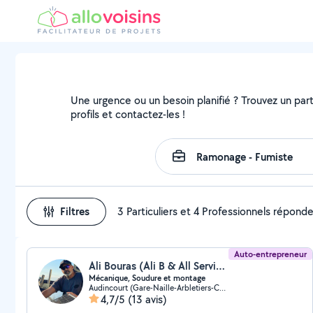
Une urgence ou un besoin planifié ? Trouvez un parti
profils et contactez-les !
Filtres
3 Particuliers et 4 Professionnels répond
Auto-entrepreneur
Ali Bouras (Ali B & All Services)
Mécanique, Soudure et montage
Audincourt (Gare-Naille-Arbletiers-Cantons)
4,7/5
(13 avis)