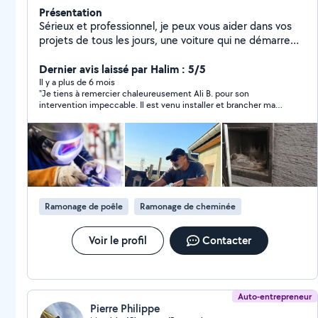
Présentation
Sérieux et professionnel, je peux vous aider dans vos
projets de tous les jours, une voiture qui ne démarre
plus, un diagnostique auto, une pergola à monter, des
panneaux solaires à fixer ou des petits travaux de tous
Dernier avis laissé par Halim : 5/5
les jours. Je suis la personne qu'il vous faut. Vous
Il y a plus de 6 mois
"Je tiens à remercier chaleureusement Ali B. pour son
pouvez me contacter.
intervention impeccable. Il est venu installer et brancher ma
cuisinière à gaz butane avec un grand professionnalisme. Tout
a été fait avec sérieux, rapidité et sécurité, et il a pris le temps
de m’expliquer le fonctionnement et les précautions à prendre.
Son savoir-faire et sa ponctualité sont vraiment remarquables.
Je recommande vivement cet artisan à tous ceux qui
cherchent quelqu’un de compétent, fiable et agréable !"
Ramonage de poêle
Ramonage de cheminée
Voir le profil
Contacter
Auto-entrepreneur
Pierre Philippe