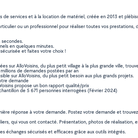
ns de services et à la location de matériel, créée en 2013 et plébi
culier ou un professionnel pour réaliser toutes vos prestations, d
s secondes.
nnels en quelques minutes.
sécurisée et faites votre choix !
sur AlloVoisins, du plus petit village à la plus grande ville, tro
 millions de demandes postées par an
ible sur AlloVoisins, du plus petit besoin aux plus grands projets.
votre demande
oVoisins propose un bon rapport qualité/prix
chantillon de 5 671 personnes interrogées (Février 2024)
remière réponse à votre demande. Postez votre demande et trouve
ers, qui vous ont contacté. Présentation, photos de réalisation, exp
s échanges sécurisés et efficaces grâce aux outils intégrés.