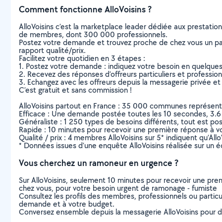
Comment fonctionne AlloVoisins ?
AlloVoisins c’est la marketplace leader dédiée aux prestatio
de membres, dont 300 000 professionnels.
Postez votre demande et trouvez proche de chez vous un parti
rapport qualité/prix.
Facilitez votre quotidien en 3 étapes :
1. Postez votre demande : indiquez votre besoin en quelque
2. Recevez des réponses d’offreurs particuliers et professio
3. Echangez avec les offreurs depuis la messagerie privée et 
C’est gratuit et sans commission !
AlloVoisins partout en France : 35 000 communes représentées 
Efficace : Une demande postée toutes les 10 secondes, 3.6
Généraliste : 1 250 types de besoins différents, tout est poss
Rapide : 10 minutes pour recevoir une première réponse à 
Qualité / prix : 4 membres AlloVoisins sur 5* indiquent qu’All
* Données issues d’une enquête AlloVoisins réalisée sur un é
Vous cherchez un ramoneur en urgence ?
Sur AlloVoisins, seulement 10 minutes pour recevoir une p
chez vous, pour votre besoin urgent de ramonage - fumiste
Consultez les profils des membres, professionnels ou particuli
demande et à votre budget.
Conversez ensemble depuis la messagerie AlloVoisins pour de