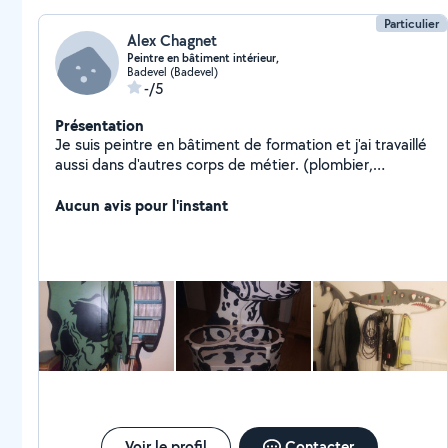
Particulier
Alex Chagnet
Peintre en bâtiment intérieur,
Badevel (Badevel)
-/5
Présentation
Je suis peintre en bâtiment de formation et j'ai travaillé
aussi dans d'autres corps de métier. (plombier,
chauffagiste, Charpentier bois, Charpentier en
structure métallique, monteur d'échafaudages,
Aucun avis pour l'instant
isolateur periferique, menuisier,plaquiste, ambulancier).
Je crée des meubles disgn et fonctionnel,rénove des
meubles en bois ou autre. Je suis organiser, sérieux et
propre dans mon travail.
Voir le profil
Contacter