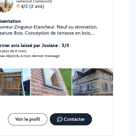
Taillecourt (Taillecourt)
4/5
(2 avis)
ésentation
uvreur-Zingueur-Etancheur. Neuf ou rénovation.
sature Bois. Conception de terrasse en bois,
mposite. Création de chevêtre pour fenêtre de toit.
mplacement de velux. Pose de lambris pvc ou bois
nier avis laissé par Josiane : 3/5
s toiture. Zinguerie : Gouttière, rive, solin,
y a plus de 6 mois
n'a pas répondu à mon dernier message
placement de manteau de cheminée. Bardage
pporté en joint debout, bois, fibro ciment, composite
olation de combles, murs Petite charpente (carport,
avancée...) Assurance décennale et RC pro à jour
Voir le profil
Contacter