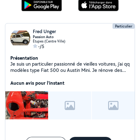
Particulier
Fred Unger
Passion Auto
Étupes (Centre Ville)
-/5
Présentation
Je suis un particulier passionné de vieilles voitures, j'ai qq
modèles type Fiat 500 ou Austin Mini. Je rénove des
véhicules : carrosserie, peinture, petite mécanique,
rafraichissement, sellerie intérieure, habillage, ...
Aucun avis pour l'instant