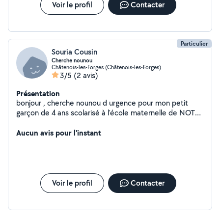
Voir le profil
Contacter
Particulier
Souria Cousin
Cherche nounou
Châtenois-les-Forges (Châtenois-les-Forges)
3/5
(2 avis)
Présentation
bonjour , cherche nounou d urgence pour mon petit
garçon de 4 ans scolarisé à l'école maternelle de NOTRE
DAME à danjoutin, pour un périscolaire, mercredi et
vacances scolaires . cherche nounou sur danjoutin ou
Aucun avis pour l'instant
alentour.
Voir le profil
Contacter