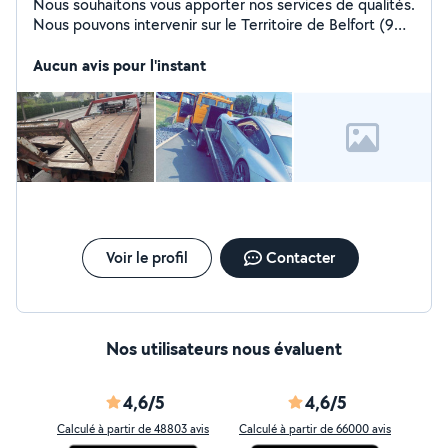
Nous souhaitons vous apporter nos services de qualités.
Nous pouvons intervenir sur le Territoire de Belfort (90)
; le Doubs (25), la Haute Saône (70) ; le Haute Rhin (68)
et le Bas Rhin (67) pour tout type de transport de
Aucun avis pour l'instant
véhicules légers, motos ou utilitaires ; transport d'engin
et matériel ou tout autre demande. Nous sommes
disponibles 24h/24, 7j/7 même les jours fériés
Voir le profil
Contacter
Nos utilisateurs nous évaluent
4,6/5
4,6/5
Calculé à partir de 48803 avis
Calculé à partir de 66000 avis