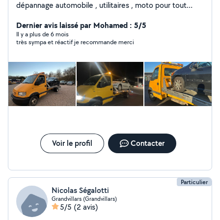
dépannage automobile , utilitaires , moto pour tout
renseignement n'hésitez pas me contacter . 771776099
Je ne peut pas répondre sur la plate-forme
Dernier avis laissé par Mohamed : 5/5
Cordialement
Il y a plus de 6 mois
très sympa et réactif je recommande merci
Voir le profil
Contacter
Particulier
Nicolas Ségalotti
Grandvillars (Grandvillars)
5/5
(2 avis)