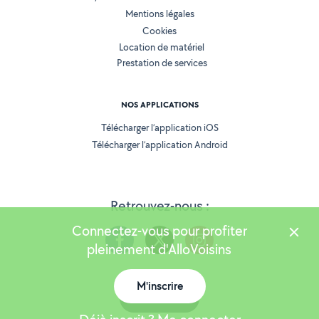
Mentions légales
Cookies
Location de matériel
Prestation de services
NOS APPLICATIONS
Télécharger l’application iOS
Télécharger l’application Android
Retrouvez-nous :
Connectez-vous pour profiter
pleinement d'AlloVoisins
M'inscrire
Version 25.5.3
Carte