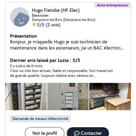
Auto-entrepreneur
Hugo Fierobe (HF Elec)
Électricien
Dampierre-les-Bois (Dampierre-les-Bois)
5/5
(2 avis)
Présentation
Bonjour, je m'appelle Hugo je suis technicien de
maintenance dans les ascenseurs, j'ai un BAC électricien
obtenu en 2022. Je ne fait pas que de l'électricité, je
touche un peu à tout.
Dernier avis laissé par Luzia : 5/5
Il y a plus de 6 mois
C’est un très bon artisan, fiable et responsable. Son travail est
de grande qualité, toujours réalisé avec sérieux et
professionnalisme. Il respecte les délais et fait attention aux
détails. Je suis très satisfait de son travail.
Demande de travaux d’électricité
Voir le profil
Contacter