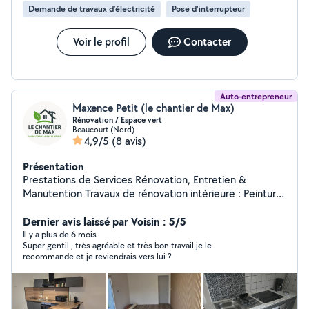
Demande de travaux d’électricité
Pose d'interrupteur
Voir le profil
Contacter
Auto-entrepreneur
Maxence Petit (le chantier de Max)
Rénovation / Espace vert
Beaucourt (Nord)
4,9/5
(8 avis)
Présentation
Prestations de Services Rénovation, Entretien &
Manutention Travaux de rénovation intérieure : Peinture
Pose de sols Installation de cuisines Agencement sur
mesure Plomberie Appareillage électrique ...et bien plus
Dernier avis laissé par Voisin : 5/5
selon vos besoins ! Entretien d'espaces verts : Tonte de
Il y a plus de 6 mois
Super gentil , très agréable et très bon travail je le
pelouse Taille de haies Débroussaillage Entretien
recommande et je reviendrais vers lui ?
général Nettoyage de terrasses Autres services :
Manutention diverse Petits travaux de maçonnerie
Permis VL & PL Déplacements facilités et prise en
charge de missions avec véhicule. Contact : Pour toute