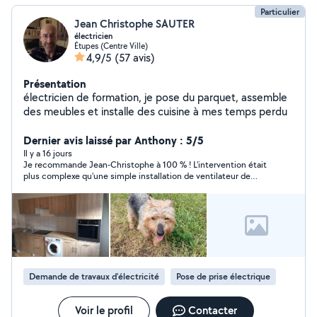
Particulier
Jean Christophe SAUTER
électricien
Étupes (Centre Ville)
4,9/5
(57 avis)
Présentation
électricien de formation, je pose du parquet, assemble
des meubles et installe des cuisine à mes temps perdu
Dernier avis laissé par Anthony : 5/5
Il y a 16 jours
Je recommande Jean-Christophe à 100 % ! L'intervention était
plus complexe qu'une simple installation de ventilateur de
plafond, mais il a pris le temps de trouver la meilleure solution
et de réaliser un travail impeccable. Il est très soigneux,
minutieux et ne compte pas son temps pour que tout soit
parfaitement réalisé. En plus d'être très professionnel, il est
agréable, à l'écoute et de bon conseil. Je suis entièrement
satisfait du résultat et je referai appel à lui sans hésiter. Merci
encore !
Demande de travaux d’électricité
Pose de prise électrique
Voir le profil
Contacter