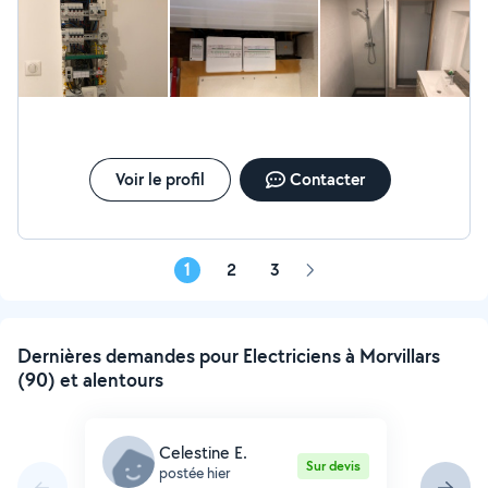
Voir le profil
Contacter
1
2
3
Page
suivante
Dernières demandes pour Electriciens à Morvillars
(90) et alentours
Celestine E.
Sur devis
postée hier