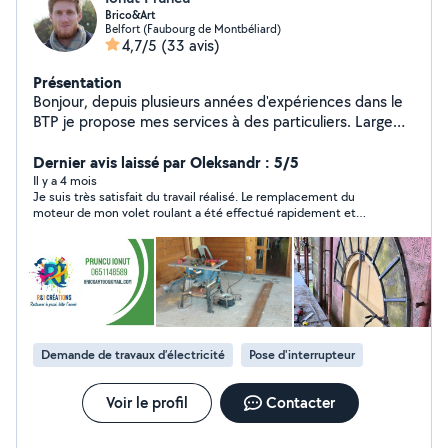
Brico&Art
Belfort (Faubourg de Montbéliard)
4,7/5
(33 avis)
Présentation
Bonjour, depuis plusieurs années d'expériences dans le
BTP je propose mes services à des particuliers. Large
choix d'interventions et a des prix attractifs. Les qualités
principales de mon travail sont ponctualité, écoute et
Dernier avis laissé par Oleksandr : 5/5
travail bien fait.
Il y a 4 mois
Je suis très satisfait du travail réalisé. Le remplacement du
moteur de mon volet roulant a été effectué rapidement et
avec professionnalisme. Le technicien est ponctuel, sérieux et
très compétent. Il a pris le temps d’expliquer ce qu’il faisait et
de vérifier que tout fonctionnait parfaitement avant de partir.
Je recommande vivement ses services, vous pouvez lui faire
confiance sans hésitation !
Demande de travaux d’électricité
Pose d'interrupteur
Voir le profil
Contacter