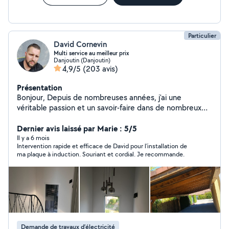
Particulier
David Cornevin
Multi service au meilleur prix
Danjoutin (Danjoutin)
4,9/5
(203 avis)
Présentation
Bonjour, Depuis de nombreuses années, j'ai une
véritable passion et un savoir-faire dans de nombreux
domaines de bricolage . Je suis autodidacte et
polyvalent, C'est pour cela que j'ai décidé de proposé
Dernier avis laissé par Marie : 5/5
mon aide sur ce site. Je peux aussi vous débarrasser
Il y a 6 mois
Intervention rapide et efficace de David pour l'installation de
des encombrants, vide maison et déchetterie. Je suis
ma plaque à induction. Souriant et cordial. Je recommande.
sérieux, ponctuel et motivé. N'hésitez pas à m'envoyer
votre demande, Je suis toujours disponible pour
répondre à vos attentes. Bien cordialement, David
Demande de travaux d’électricité