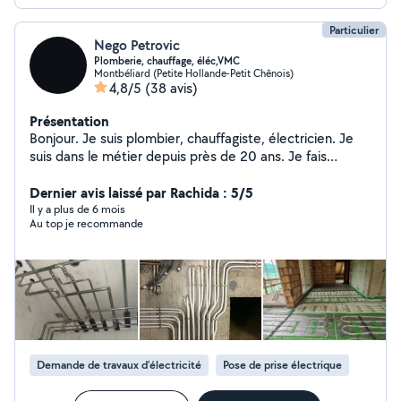
Particulier
Nego Petrovic
Plomberie, chauffage, éléc,VMC
Montbéliard (Petite Hollande-Petit Chênois)
4,8/5
(38 avis)
Présentation
Bonjour. Je suis plombier, chauffagiste, électricien. Je
suis dans le métier depuis près de 20 ans. Je fais
également d'autre travaux comme la pose de parquet,
ventilation etc.
Dernier avis laissé par Rachida : 5/5
Il y a plus de 6 mois
Au top je recommande
Demande de travaux d’électricité
Pose de prise électrique