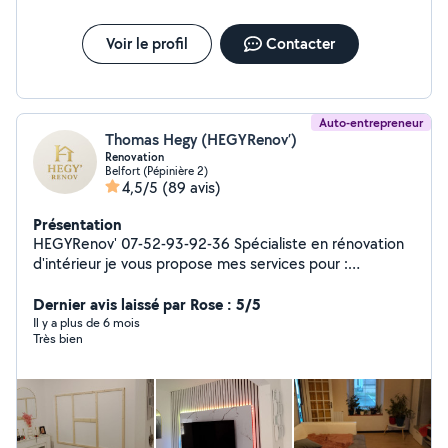
Voir le profil
Contacter
Auto-entrepreneur
Thomas Hegy (HEGYRenov’)
Renovation
Belfort (Pépinière 2)
4,5/5
(89 avis)
Présentation
HEGYRenov' 07-52-93-92-36 Spécialiste en rénovation
d'intérieur je vous propose mes services pour :
Rénovation d'intérieur tout domaine Petite démolition
et grosse demolition Menuiserie intérieure/ext (porte,
Dernier avis laissé par Rose : 5/5
fenetre, veranda, cuisine etcetc...) Placo - isolation -
Il y a plus de 6 mois
Très bien
peinture Carrelage Petit bricolage Toiture Snap :
hegyrenov