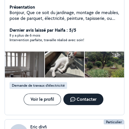
Présentation
Bonjour, Que ce soit du jardinage, montage de meubles,
pose de parquet, électricité, peinture, tapisserie, ou
autres, n'hésitez pas à me demander ! Je suis en train
en même temps de rénover ma maison niveau placo et
Dernier avis laissé par Haifa : 5/5
électricité, tout comme peinture et papiers peints !
Il y a plus de 6 mois
Intervention parfaite, travaille réalisé avec soin!
Demande de travaux d’électricité
Voir le profil
Contacter
Particulier
Eric divñ