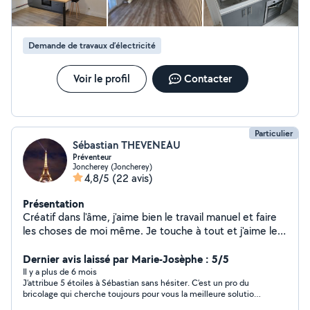
demande d'information ou de devis, n'hésitez pas à me
joindre. Secteur Belfort Montbéliard sud Alsace
Maxence
Demande de travaux d’électricité
Voir le profil
Contacter
Particulier
Sébastian THEVENEAU
Préventeur
Joncherey (Joncherey)
4,8/5
(22 avis)
Présentation
Créatif dans l'âme, j'aime bien le travail manuel et faire
les choses de moi même. Je touche à tout et j'aime le
travail bien fait. Je sais m'adapter à toutes les situations
et trouver les meilleurs solutions qualité / prix. A vous
Dernier avis laissé par Marie-Josèphe : 5/5
d'essayer.
Il y a plus de 6 mois
J’attribue 5 étoiles à Sébastian sans hésiter. C’est un pro du
bricolage qui cherche toujours pour vous la meilleure solution
au meilleur coût. Qui plus est, Sébastian est réactif et