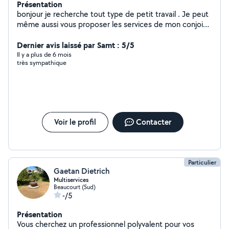
Présentation
bonjour je recherche tout type de petit travail . Je peut
même aussi vous proposer les services de mon conjoint
qui et petit artisant ( maçon carrelage parquet placo
peinture etc ) n hesiter pas a me contacter pour plus de
Dernier avis laissé par Samt : 5/5
renseignement . A bientôt
Il y a plus de 6 mois
très sympathique
Voir le profil
Contacter
Particulier
Gaetan Dietrich
Multiservices
Beaucourt (Sud)
-/5
Présentation
Vous cherchez un professionnel polyvalent pour vos