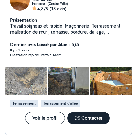
Exincourt (Centre Ville)
4,8/5
(15 avis)
Présentation
Travail soigneux et rapide. Maçonnerie, Terrassement,
realisation de mur , terrasse, bordure, dallage,
terrassement, remise en état terrain avant gazon ,
carrelage , placo, peinture, assemblage meuble cuisine,
Dernier avis laissé par Alan : 5/5
salle de bain.
Il y a 1 mois
Prestation rapide. Parfait. Merci
Terrassement
Terrassement d'allée
Voir le profil
Contacter