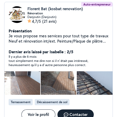
Auto-entrepreneur
Florent Bat (kosbat renovation)
Rénovation
Danjoutin (Danjoutin)
4,7/5
(21 avis)
Présentation
Je vous propose mes services pour tout type de travaux
Neuf et rénovation int/ext. Peinture/Plaque de plâtre
Maçonnerie/terrassement/démolition Charpente
couverture zinguerie remplacement tuile Travail soigné
Dernier avis laissé par Isabelle : 2/5
et propre Zéro sept, soixante et onze, quatre vingt cinq,
Il y a plus de 6 mois
tout simplement me dire non si il n' était pas intéressé,
vingt neuf Zéro un
heureusement qu'il y a d' autre personne plus correct.
Terrassement
Décaissement de sol
Voir le profil
Contacter