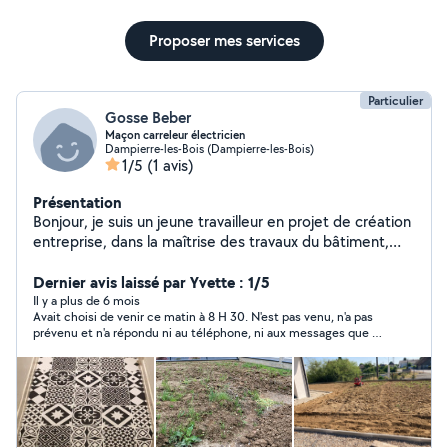
Proposer mes services
Particulier
Gosse Beber
Maçon carreleur électricien
Dampierre-les-Bois (Dampierre-les-Bois)
1/5
(1 avis)
Présentation
Bonjour, je suis un jeune travailleur en projet de création
entreprise, dans la maîtrise des travaux du bâtiment,
maçonnerie, paysagiste, carrelage et électricité et
petite plomberie conduite d'engin pelleteuse
Dernier avis laissé par Yvette : 1/5
principalement, à votre service pour tous besoin je fais
Il y a plus de 6 mois
Avait choisi de venir ce matin à 8 H 30. N'est pas venu, n'a pas
aussi de la mécanique moto 50cc 125cc moto cross dirt
prévenu et n'a répondu ni au téléphone, ni aux messages que je
pit bike
lui ai envoyé (message vocal, SMS et messagerie Allo Voisins).
Si vous recherchez un bricoleur qui vous fait perdre du temps à
l'attendre en vain, qui ne respecte pas ses engagements et
qu'il est impossible de joindre, faites appel à lui. Un
empêchement, un imprévu ou un contretemps sont toujours
possibles mais les règles les plus élémentaires de la politesse
consistent à prévenir.