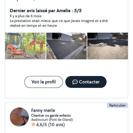
Reagreage, carrelage ,abattage d'arbre , pose et
Dernier avis laissé par Amelie : 5/5
fourniture de portail et fenêtre construisons ensemble !
Il y a plus de 6 mois
La prestation etait mieux que ce que j’avais imaginé et a été
réalisé en temps et en heure
Voir le profil
Contacter
Particulier
Fanny merle
Chantier ou garde enfants
Audincourt (Pont de Gland)
4,6/5
(10 avis)