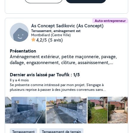
Auto-entrepreneur
As Concept Sadikovic (As Concept)
Terrassement, aménagement ext
Montbéliard (Centre Ville)
4,2/5
(5 avis)
Présentation
Aménagement extérieur, petite maçonnerie, pavage,
dallage, engazonnement, clôture, assainissement,
terrassement, etc
Dernier avis laissé par Toufik : 1/5
Il y a 4 mois
Se présente comme intéressé par mon projet. S'engage à
plusieurs reprise à passer à des journées convenues sans
jamais le faire. Puis fait le mort alors que je le vois connecté. Je
déconseille du fait du manque de sérieux.
Terrassement
Terrassement de terrain