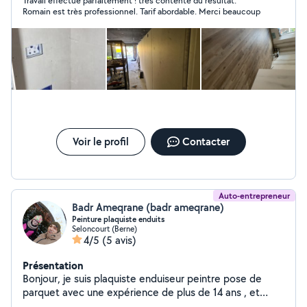
Travail effectué parfaitement ! très contente du résultat.
téléphone ou message privé. Les devis sont gratuits.
Romain est très professionnel. Tarif abordable. Merci beaucoup
Cordialement. Peinture, placo, bande à joints, pose de
sol , nettoyage haute pressions, etc
Voir le profil
Contacter
Auto-entrepreneur
Badr Ameqrane (badr ameqrane)
Peinture plaquiste enduits
Seloncourt (Berne)
4/5
(5 avis)
Présentation
Bonjour, je suis plaquiste enduiseur peintre pose de
parquet avec une expérience de plus de 14 ans , et
j'aime bien mon métier