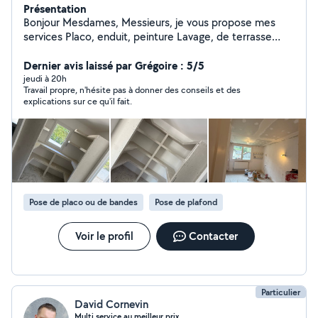
Présentation
Bonjour Mesdames, Messieurs, je vous propose mes
services Placo, enduit, peinture Lavage, de terrasse
Tout type de débarras Je propose d'autres service,
hésitez pas à m'envoyer un message ou un mail je
Dernier avis laissé par Grégoire : 5/5
répondrai dans les plus brefs délais En vous souhaitant à
jeudi à 20h
Travail propre, n'hésite pas à donner des conseils et des
tous une bonne journée ! Cordialement, Monsieur Da
explications sur ce qu'il fait.
Silva.
Pose de placo ou de bandes
Pose de plafond
Voir le profil
Contacter
Particulier
David Cornevin
Multi service au meilleur prix