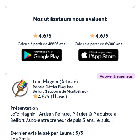
Nos utilisateurs nous évaluent
4,6/5
4,6/5
Calculé à partir de 48803 avis
Calculé à partir de 66000 avis
Auto-entrepreneur
Loïc Magnin (Artisan)
Peintre Plâtrier Plaquiste
Belfort (Faubourg de Montbéliard)
4,6/5
(11 avis)
Présentation
Loïc Magnin : Artisan Peintre, Plâtrier & Plaquiste à
Belfort Auto-entrepreneur depuis 5 ans, je suis
spécialisé dans la peinture intérieure, la pose d'enduit, le
papier peint, ainsi que les travaux de plâtrerie (enduit et
Dernier avis laissé par Laura : 5/5
plâtre), d'isolation intérieure et de pose de placo.
Il y a 2 mois