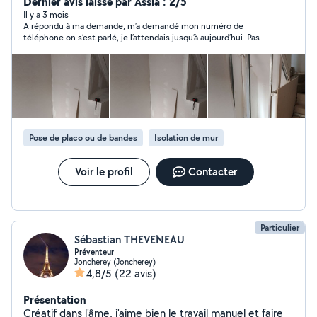
et grosse demolition Menuiserie intérieure/ext (porte,
Dernier avis laissé par Assia : 2/5
fenetre, veranda, cuisine etcetc...) Placo - isolation -
Il y a 3 mois
A répondu à ma demande, m’a demandé mon numéro de
peinture Carrelage Petit bricolage Toiture Snap :
téléphone on s’est parlé, je l’attendais jusqu’à aujourd’hui. Pas
hegyrenov
de nouvelles, c’est dommage qu’on fait perdre le temps
personne qui sont respectueuses et honnête
Pose de placo ou de bandes
Isolation de mur
Voir le profil
Contacter
Particulier
Sébastian THEVENEAU
Préventeur
Joncherey (Joncherey)
4,8/5
(22 avis)
Présentation
Créatif dans l'âme, j'aime bien le travail manuel et faire