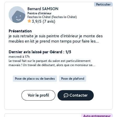
Particulier
Bernard SAMSON
Peintre d'intérieur
Fesches-le-Châtel (Fesches-le-Châtel)
3,9/5
(7 avis)
Présentation
je suis retraite je suis peintre d'intérieur je monte des
meubles en kit je prend mon temps pour faire les
choses aussi bien en intérieur quand extérieur pour les
pelouses et les taille de haie
Dernier avis laissé par Gérard : 1/5
mercredi à 17h
Le travail fait sur le parquet du salon est particulièrement
mauvais ! Un travail de débutant, alors que ce monsieur se
prétend peintre professionnel à la retraite... De plus les
plinthes et bas des fenêtres du salon n'ont pas été protégées
durant le travail, et sont bien abimées. Tout est à refaire, en
Pose de placo ou de bandes
Pose de plafond
plus des plintes et bas de fenêtre ! Ce Monsieur auquel nous
avons régler à tord l'ensemble des travaux, ne veut pas corriger
ses grossières erreurs, et ne veut pas non plus nous
rembourser au moins une partie des sommes que nous lui
Voir le profil
Contacter
avons données et qui sont perdues pour nous... Lamentable !
Auto-entrepreneur