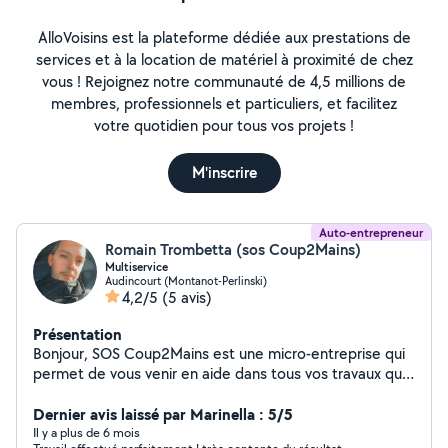
AlloVoisins est la plateforme dédiée aux prestations de
services et à la location de matériel à proximité de chez
vous ! Rejoignez notre communauté de 4,5 millions de
membres, professionnels et particuliers, et facilitez
votre quotidien pour tous vos projets !
M'inscrire
Auto-entrepreneur
Romain Trombetta (sos Coup2Mains)
Multiservice
Audincourt (Montanot-Perlinski)
4,2/5
(5 avis)
Présentation
Bonjour, SOS Coup2Mains est une micro-entreprise qui
permet de vous venir en aide dans tous vos travaux que
ce soit en extérieur comme en intérieur. Je suis à votre
disposition du lundi au jeudi de Pour tout
Dernier avis laissé par Marinella : 5/5
renseignement, n'hésitez pas à me contacter par
Il y a plus de 6 mois