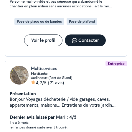
Personne malhonnête et pas sérieuse qui a abandonné le
chantier en plein milieu sans aucunes explications. Fait le mort
depuis ne répond ni aux appels ni aux messages A fuir
Pose de placo ou de bandes
Pose de plafond
Voir le profil
Contacter
Entreprise
Multiservices
Multitache
Audincourt (Pont de Gland)
4,2/5
(21 avis)
Présentation
Bonjour Voyages décheterie / vide garages, caves,
appartements, maisons... Entretiens de votre jardin
Démolition cloison, maison complète Plomberie
Plaquiste Peinture Pour toutes autres demandes,
Dernier avis laissé par Mari : 4/5
n'hésitez pas à me contacter
Il y a 6 mois
je n'ai pas donné suite ayant trouvé.