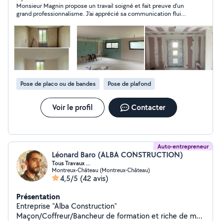
Monsieur Magnin propose un travail soigné et fait preuve d'un
J'interviens sur Belfort, Montbéliard et toutes les
grand professionnalisme. J'ai apprécié sa communication fluide
communes dans un rayon de 50 km. Je m'engage à
( contacts réguliers tout au long du chantier) et sa capacité à
fournir un travail soigné, propre et durable, avec un
s'adapter à mes contraintes temporelles. Je recommande
respect strict des délais et une grande attention aux
vivement ce professionnel.
détails. Mes prestations : - Peinture intérieure (murs,
plafonds, portes, boiseries) - Préparation des surfaces
(rebouchage, ponçage, enduits) - Pose de papier peint,
toile de verre et revêtements décoratifs - Travaux de
Pose de placo ou de bandes
Pose de plafond
plâtrerie (enduit et plâtre) - Isolation intérieure (murs,
rampants, cloisons) - Pose de plaques de plâtre :
cloisons, doublages et aménagements - Faux plafonds
Voir le profil
Contacter
en placo - Petites rénovations esthétiques
Auto-entrepreneur
Léonard Baro (ALBA CONSTRUCTION)
Tous Travaux ...
Montreux-Château (Montreux-Château)
4,5/5
(42 avis)
Présentation
Entreprise "Alba Construction"
Maçon/Coffreur/Bancheur de formation et riche de mon