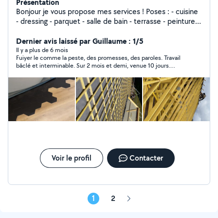
Présentation
Bonjour je vous propose mes services ! Poses : - cuisine
- dressing - parquet - salle de bain - terrasse - peinture -
charpente - couverture TOUT TYPE DE TRAVAUX + tout
type d'entretien d'espace vert Pour toute demande de
Dernier avis laissé par Guillaume : 1/5
projet contactez-moi Je me déplace tout secteur Pierre
Il y a plus de 6 mois
Fuiyer le comme la peste, des promesses, des paroles. Travail
Philippe
bâclé et interminable. Sur 2 mois et demi, venue 10 jours.
Décalage de 5 cm sur des fenêtres, Rien est droit, problème de
perception dans l'espace. Impossible de peintre, j'ai du poser de
la fibre pour cacher les défauts Pour des informations, 06 70 77
72 67
Voir le profil
Contacter
1
2
Page
suivante