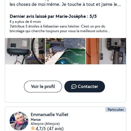
les choses de moi même. Je touche à tout et j'aime le
travail bien fait. Je sais m'adapter à toutes les situations
et trouver les meilleurs solutions qualité / prix. A vous
Dernier avis laissé par Marie-Josèphe : 5/5
d'essayer.
Il y a plus de 6 mois
J’attribue 5 étoiles à Sébastian sans hésiter. C’est un pro du
bricolage qui cherche toujours pour vous la meilleure solution
au meilleur coût. Qui plus est, Sébastian est réactif et
sympathique. Son travail est précis et réalisé très proprement !
Une adresse précieuse à conserver ! Merci encore.
Voir le profil
Contacter
Particulier
Emmanuelle Vuillet
Manue
Allenjoie (Allenjoie)
4,7/5
(47 avis)