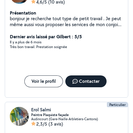
4,6/5
(10 avis)
Présentation
bonjour je recherche tout type de petit travail . Je peut
même aussi vous proposer les services de mon conjoint
qui et petit artisant ( maçon carrelage parquet placo
peinture etc ) n hesiter pas a me contacter pour plus de
Dernier avis laissé par Gilbert : 5/5
renseignement . A bientôt
Il y a plus de 6 mois
Très bon travail. Prestation soignée
Voir le profil
Contacter
Particulier
Erol Salmi
Peintre Plaquiste façade
Audincourt (Gare-Naille-Arbletiers-Cantons)
2,3/5
(3 avis)