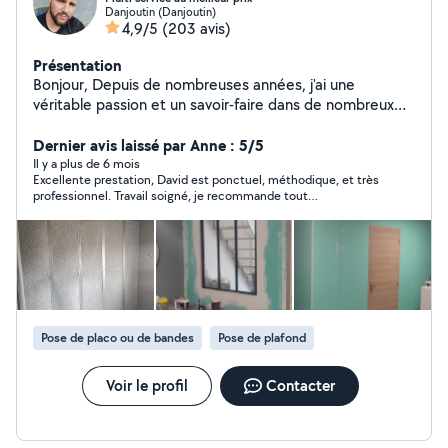
Danjoutin (Danjoutin)
4,9/5
(203 avis)
Présentation
Bonjour, Depuis de nombreuses années, j'ai une
véritable passion et un savoir-faire dans de nombreux
domaines de bricolage . Je suis autodidacte et
polyvalent, C'est pour cela que j'ai décidé de proposé
Dernier avis laissé par Anne : 5/5
mon aide sur ce site. Je peux aussi vous débarrasser
Il y a plus de 6 mois
Excellente prestation, David est ponctuel, méthodique, et très
des encombrants, vide maison et déchetterie. Je suis
professionnel. Travail soigné, je recommande tout
sérieux, ponctuel et motivé. N'hésitez pas à m'envoyer
particulièrement David.
votre demande, Je suis toujours disponible pour
répondre à vos attentes. Bien cordialement, David
Pose de placo ou de bandes
Pose de plafond
Voir le profil
Contacter