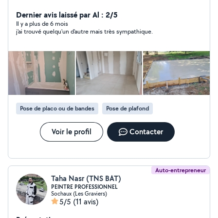
expérience dans le Bâtiment depuis plusieurs années, je
vous propose mes services pour réaliser tous vos
Dernier avis laissé par Al : 2/5
travaux Intérieur/Extérieur, Neuf/Renovation... N'hésitez
Il y a plus de 6 mois
j'ai trouvé quelqu'un d'autre mais très sympathique.
pas à me contacter pour discuter ensemble dans un
premier temps... Je suis ouvert à toutes vos
demandes... PS: "Auto-entrepreneur" mais pas voleur, à
bon entendeur... Bien cordialement, Léonard BARO.
Pose de placo ou de bandes
Pose de plafond
Voir le profil
Contacter
Auto-entrepreneur
Taha Nasr (TNS BAT)
PEINTRE PROFESSIONNEL
Sochaux (Les Graviers)
5/5
(11 avis)