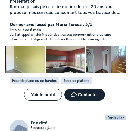
Présentation
Bonjour, je suis peintre de metier depuis 20 ans vous
propose mes services concernant tous vos travaux de
rénovation peinture intérieure et extérieure. Peintre et
enduiseur de métier.Tous les travaux de rénovation et
Dernier avis laissé par Maria Teresa : 5/5
rafraîchissement ou habitation neuve peinture, joints au
Il y a plus de 6 mois
J'ai fait appel a Taha N pour des travaux concernant une cuisine
placo, enduit lissage ratissage, tapisserie ( papier peint
et un séjour. Il s'agissait de réaliser l'enduit et le ponçage de
et toile de verre) La qualité du travail avant tout, Travail
tous les murs et plafonds des deux pièces. Puis réaliser la
propre et soigner Très efficace et rapide
peinture des deux pièces, murs et plafonds. Afin que les pièces
soient totalement finies, Taha N a eu l'amabilité de proposer de
se charger du colmatage des fissures à divers endroits, ainsi
que la peinture du radiateur et de la porte du séjour! C'est une
personne ponctuelle, sérieuse et compétente dans son
domaine. Je recommande...
Pose de placo ou de bandes
Pose de plafond
Voir le profil
Contacter
Particulier
Eric divñ
Beaucourt (Sud)