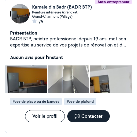
Auto-entrepreneur
Kamaleldin Badr (BADR BTP)
Peinture intérieure & rénovati
Grand-Charmont (Village)
-/5
Présentation
BADR BTP, peintre professionnel depuis 19 ans, met son
expertise au service de vos projets de rénovation et de
décoration. Spécialisé en peinture intérieure et
extérieure, enduit, ponçage et lissage, nous assurons
Aucun avis pour l'instant
des finitions soignées et durables. Notre savoir-faire
inclut également des techniques décoratives comme le
stuc, apportant élégance et originalité à vos murs.
Sérieux, réactifs et à l'écoute, nous vous accompagnons
du conseil à la réalisation pour sublimer vos espaces.
BADR BTP, la qualité artisanale au service de votre
satisfaction. Devis gratuit.
Pose de placo ou de bandes
Pose de plafond
Voir le profil
Contacter