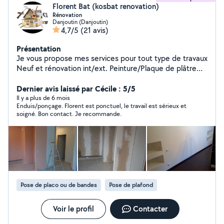
Florent Bat (kosbat renovation)
Rénovation
Danjoutin (Danjoutin)
4,7/5
(21 avis)
Présentation
Je vous propose mes services pour tout type de travaux
Neuf et rénovation int/ext. Peinture/Plaque de plâtre
Maçonnerie/terrassement/démolition Charpente
couverture zinguerie remplacement tuile Travail soigné
Dernier avis laissé par Cécile : 5/5
et propre Zéro sept, soixante et onze, quatre vingt cinq,
Il y a plus de 6 mois
Enduis/ponçage. Florent est ponctuel, le travail est sérieux et
vingt neuf Zéro un
soigné. Bon contact. Je recommande.
Pose de placo ou de bandes
Pose de plafond
Voir le profil
Contacter