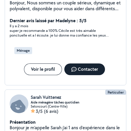
Bonjour, Nous sommes un couple sérieux, dynamique et
polyvalent, disponible pour vous aider dans différents
types de missions du quotidien. Grâce à nos
compétences complémentaires, nous proposons des
Dernier avis laissé par Madelyne : 5/5
services variés avec soin, efficacité et bonne humeur.
Il y a 2 mois
super je recommande a 100% Cécile est très aimable
Ménage et entretien Aide au déménagement Jardinage
ponctuelle et a l écoute. je lui donne ma confiance les yeux
et petits travaux Garde d'animaux Courses et aide à
fermés. efficace et dynamique.
domicile Livraison et manutention Babysitting et aide
aux personnes âgées Pourquoi nous choisir ? Couple
Ménage
fiable et ponctuel Travail soigné et appliqué Bon
relationnel et sens du service Flexibles et réactifs Tarifs
raisonnables Nous accordons beaucoup d'importance à
Voir le profil
Contacter
la confiance, au respect et à la satisfaction des
personnes que nous aidons. N'hésitez pas à nous
contacter pour discuter de vos besoins, nous
répondrons avec plaisir. À bientôt !
Particulier
Sarah Vuittenez
Aide ménagère tâches quotidien
Seloncourt (Centre-Ville)
3/5
(6 avis)
Présentation
Bonjour je m'appelle Sarah j'ai 1 ans d'expérience dans le