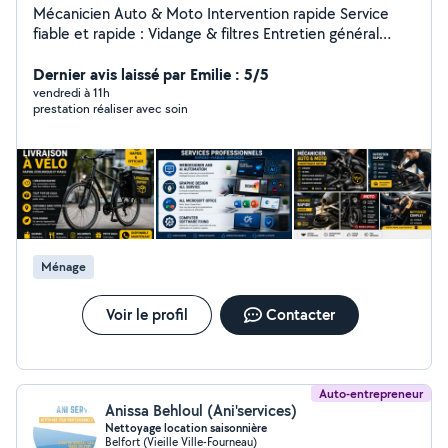
Mécanicien Auto & Moto Intervention rapide Service
fiable et rapide : Vidange & filtres Entretien général
Nettoyage complet Diagnostic simple Disponible
immédiatement Travail propre et sérieux. Webdesigner
Dernier avis laissé par Emilie : 5/5
and ai automation Graphic design all service All
vendredi à 11h
prestation réaliser avec soin
Microsoft office Computer software fixing
Ménage
Voir le profil
Contacter
Auto-entrepreneur
Anissa Behloul (Ani'services)
Nettoyage location saisonnière
Belfort (Vieille Ville-Fourneau)