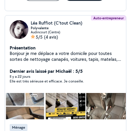
Nettoyage sièges, moquettes et tapis voitures,et bien
plus.A l'écoute de nos clients, nous sommes disponible
pour répondre à toutes vos demandes et
interrogations. N'hésitez plus. Cordialement
Auto-entrepreneur
Léa Ruffiot (C'tout Clean)
Polyvalente
Audincourt (Centre)
5/5
(4 avis)
Présentation
Bonjour je me déplace a votre domicile pour toutes
sortes de nettoyage canapés, voitures, tapis, matelas,
Airbnb, vitres terrasse, vide garage ... Devis sur
demande Situé a audincourt je me déplace sur un
Dernier avis laissé par Michaël : 5/5
périmètre de 1 h max Équipement de nettoyage
Il y a 22 jours
Elle est très sérieuse et efficace. Je conseille.
professionnel je dispose aussi d'un camion si besoin N
hesitez pas je m'occupe de tout !
Ménage