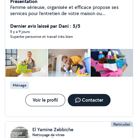
Présentation
Femme sérieuse, organisée et efficace propose ses
services pour l'entretien de votre maison ou
appartement. Ménage régulier ou ponctuel Nettoyage
des sols, poussière, cuisine, salle de bain Repassage
Dernier avis laissé par Dani : 5/5
possible Personne discrète et de confiance Disponible
Il y a 9 jours
Superbe personne et travail très bien
en semaine. Travail soigné et adapté à vos besoins.
N'hésitez pas à me contacter pour plus d'informations.
Ménage
Voir le profil
Contacter
Particulier
El Yamine Zebbiche
Nettoyage de vitres