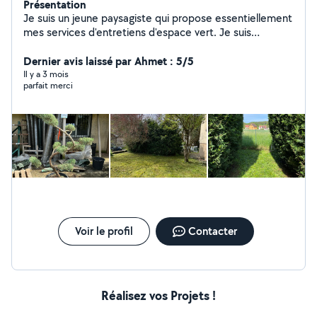
Présentation
Je suis un jeune paysagiste qui propose essentiellement
mes services d'entretiens d'espace vert. Je suis
passionné par ce métier et j'adore transmettre mes
connaissances à mes clients. J'agis sur un large
Dernier avis laissé par Ahmet : 5/5
périmètre autour de Belfort/Montbéliard.
Il y a 3 mois
parfait merci
Voir le profil
Contacter
Réalisez vos Projets !