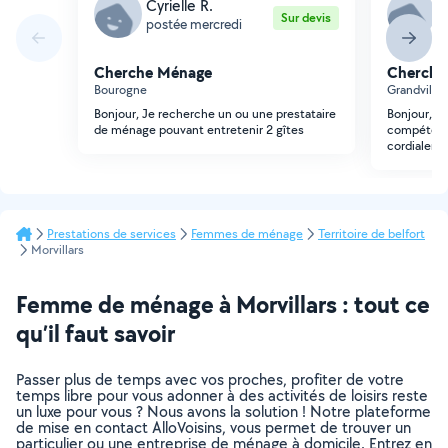
Cyrielle R.
C
Sur devis
postée mercredi
p
Cherche Ménage
Cherche
Bourogne
Grandvillar
Bonjour, Je recherche un ou une prestataire
Bonjour, Je
de ménage pouvant entretenir 2 gîtes
compétent 
cordialeme
Prestations de services
Femmes de ménage
Territoire de belfort
Morvillars
Femme de ménage à Morvillars : tout ce
qu’il faut savoir
Passer plus de temps avec vos proches, profiter de votre
temps libre pour vous adonner à des activités de loisirs reste
un luxe pour vous ? Nous avons la solution ! Notre plateforme
de mise en contact AlloVoisins, vous permet de trouver un
particulier ou une entreprise de ménage à domicile. Entrez en