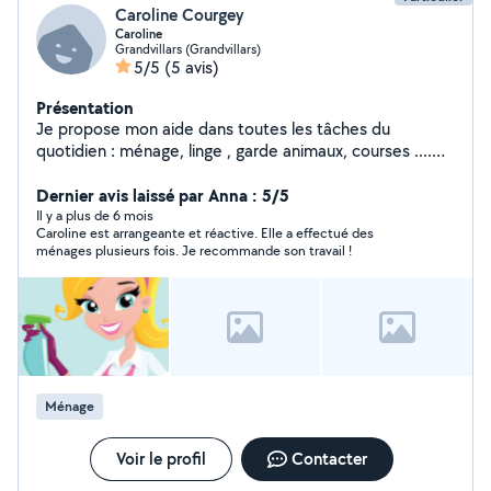
Caroline Courgey
Caroline
Grandvillars (Grandvillars)
5/5
(5 avis)
Présentation
Je propose mon aide dans toutes les tâches du
quotidien : ménage, linge , garde animaux, courses ....
N'hésitez pas à me demander pour plus de
renseignements me concernant. Je reste à votre
Dernier avis laissé par Anna : 5/5
entière disposition.
Il y a plus de 6 mois
Caroline est arrangeante et réactive. Elle a effectué des
ménages plusieurs fois. Je recommande son travail !
Ménage
Voir le profil
Contacter