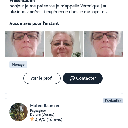
Présentation
bonjour je me présente je m'appelle Véronique j au
plusieurs années d expérience dans le ménage ,est l
entretien des logement je suis ponctuelle est très
sérieuse discrète est organiser j aime le travail bien fait
Aucun avis pour l'instant
est je m adapte aux habitude des personnes chez qui j
interviens je cherche des heures de travail en CESU je
suis motivé a mettre mon expérience est mon sérieux
au service des particuliers
Ménage
Voir le profil
Contacter
Particulier
Mateo Baumler
Paysagiste
Dorans (Dorans)
3,9/5
(16 avis)