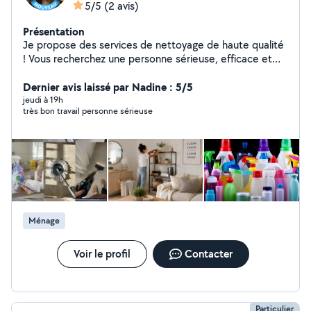
5/5
(2 avis)
Présentation
Je propose des services de nettoyage de haute qualité
! Vous recherchez une personne sérieuse, efficace et
soigneuse ? Je suis à votre disposition. Nettoyage
complet de maisons, appartements et bureaux Les
Dernier avis laissé par Nadine : 5/5
travaux de nettoyage difficiles ne me font pas peur
jeudi à 19h
très bon travail personne sérieuse
Rangement et organisation de votre intérieur
Nettoyage et entretien de jardins et cours Travail
soigné, rapide et réalisé avec le plus grand sérieux Mon
objectif est de vous offrir un résultat impeccable et un
service de qualité. N'hésitez pas à me contacter par
message privé pour plus d'informations ou pour un
devis.
Ménage
Voir le profil
Contacter
Particulier