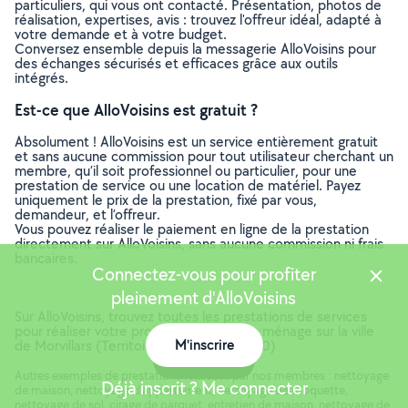
particuliers, qui vous ont contacté. Présentation, photos de
réalisation, expertises, avis : trouvez l'offreur idéal, adapté à
votre demande et à votre budget.
Conversez ensemble depuis la messagerie AlloVoisins pour
des échanges sécurisés et efficaces grâce aux outils
intégrés.
Est-ce que AlloVoisins est gratuit ?
Absolument ! AlloVoisins est un service entièrement gratuit
et sans aucune commission pour tout utilisateur cherchant un
membre, qu’il soit professionnel ou particulier, pour une
prestation de service ou une location de matériel. Payez
uniquement le prix de la prestation, fixé par vous,
demandeur, et l’offreur.
Vous pouvez réaliser le paiement en ligne de la prestation
directement sur AlloVoisins, sans aucune commission ni frais
bancaires.
Connectez-vous pour profiter
pleinement d'AlloVoisins
Sur AlloVoisins, trouvez toutes les prestations de services
pour réaliser votre projet de Femme de ménage sur la ville
M'inscrire
de Morvillars (Territoire de belfort, 90120)
Carte
Autres exemples de prestations réalisées par nos membres : nettoyage
Déjà inscrit ? Me connecter
de maison, nettoyage d'appartement, nettoyage de moquette,
nettoyage de sol, cirage de parquet, entretien de maison, nettoyage de