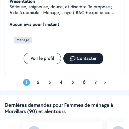
Présentation
Sérieuse, soigneuse, douce, et discrète Je propose ;
Aide à domicile - Ménage, Linge ( BAC + expérience
requise) , garde d'enfants ( je suis maman également),
garde (à votre domicile)/promenade d'animaux
Aucun avis pour l'instant
Ménage
Voir le profil
Contacter
1
2
3
4
5
6
7
Page
suivante
Dernières demandes pour Femmes de ménage à
Morvillars (90) et alentours