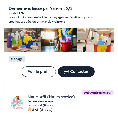
soin et efficacité. La propreté et la satisfaction de mes
clients sont ma priorité absolue. Nous pouvons
Dernier avis laissé par Valerie : 5/5
également nous occuper de votre jardin. Je propose
lundi à 17h
Merci à très bien réalisé le nettoyage des fenêtres qui sont
également des massages. Je suis une spécialiste
très hautes . Je recommande vraiment
certifiée. Je travaille avec les enfants, les femmes et les
personnes âgées, en tenant compte des besoins de
chacun. .... Je propose des massages à domicile. Je me
déplace directement chez mes clients. En cas de
besoin, veuillez me contacter Merci
Ménage
Voir le profil
Contacter
Auto-entrepreneur
Noura Afli (Noura service)
Femme de ménage
Seloncourt (Berne)
5/5
(5 avis)