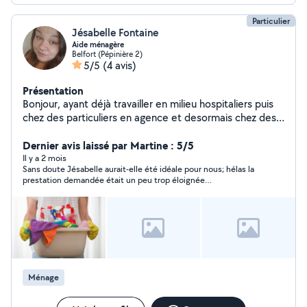
Particulier
Jésabelle Fontaine
Aide ménagère
Belfort (Pépinière 2)
5/5
(4 avis)
Présentation
Bonjour, ayant déjà travailler en milieu hospitaliers puis
chez des particuliers en agence et desormais chez des
particuliers via la rémunération CESU, je propose mes
services en entretien du domicile, ainsi que l'aide à la
Dernier avis laissé par Martine : 5/5
réalisation de courses. Je suis rigoureuse et ponctuelle.
Il y a 2 mois
Sans doute Jésabelle aurait-elle été idéale pour nous; hélas la
N'hésitez pas à me contacter !
prestation demandée était un peu trop éloignée
géographiquement et je le regrette...
Ménage