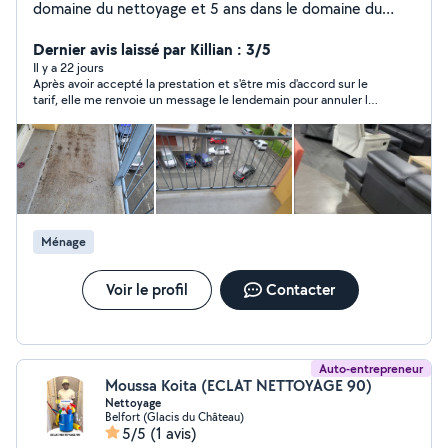
domaine du nettoyage et 5 ans dans le domaine du
jardinage , plantation , tonte , je suis quelqu'un de
Dernier avis laissé par Killian : 3/5
manuel et beaucoup de professionnalisme .
Il y a 22 jours
Après avoir accepté la prestation et s'être mis d'accord sur le
tarif, elle me renvoie un message le lendemain pour annuler la
prestation (problème voiture), je n'ai donc pas pu faire affaire
avec elle et la remercie quand même d'avoir prévenu un peu en
avance.
Ménage
Voir le profil
Contacter
Auto-entrepreneur
Moussa Koita (ECLAT NETTOYAGE 90)
Nettoyage
Belfort (Glacis du Château)
5/5
(1 avis)