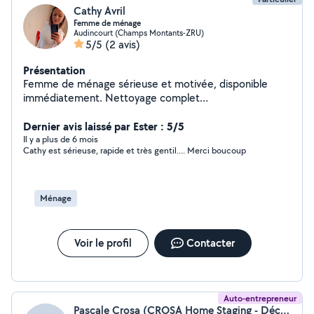
Cathy Avril
Femme de ménage
Audincourt (Champs Montants-ZRU)
5/5
(2 avis)
Présentation
Femme de ménage sérieuse et motivée, disponible
immédiatement. Nettoyage complet
maison/appartement. Expérimentée, rapide et soignée.
Permis B je peux me déplacer facilement. Disponible en
Dernier avis laissé par Ester : 5/5
semaine. Tarif attractif pour premiers clients. N'hésitez
Il y a plus de 6 mois
Cathy est sérieuse, rapide et très gentil.... Merci boucoup
pas à me contacter !
Ménage
Voir le profil
Contacter
Auto-entrepreneur
Pascale Crosa (CROSA Home Staging - Décoration)