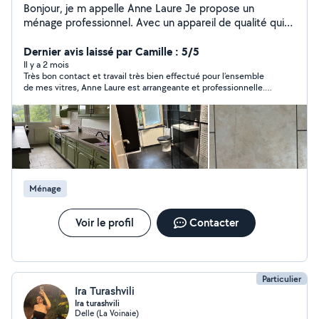
Bonjour, je m appelle Anne Laure Je propose un
ménage professionnel. Avec un appareil de qualité qui
nettoie et désinfecte sans produits. Je peux tout
récupérer ( joints de carrelages, taches, matelas, sols,
Dernier avis laissé par Camille : 5/5
Salle de bain) J effectue aussi le ménage hebdomadaire
Il y a 2 mois
Très bon contact et travail très bien effectué pour l’ensemble
ou mensuel. J offre un service de qualité ou toutes les
de mes vitres, Anne Laure est arrangeante et professionnelle.
surfaces restent propres plus longtemps. N hésitez pas
Je recommande!
à me contacter
Ménage
Voir le profil
Contacter
Particulier
Ira Turashvili
Ira turashvili
Delle (La Voinaie)