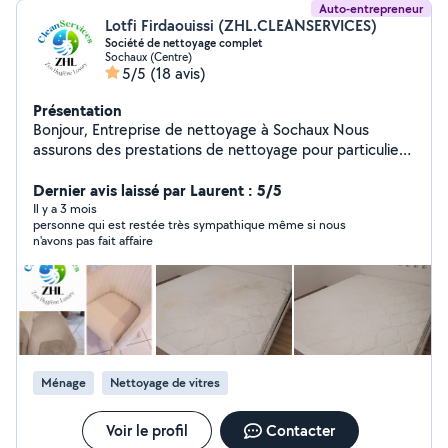
Auto-entrepreneur
Lotfi Firdaouissi (ZHL.CLEANSERVICES)
Société de nettoyage complet
Sochaux (Centre)
5/5
(18 avis)
Présentation
Bonjour, Entreprise de nettoyage à Sochaux Nous
assurons des prestations de nettoyage pour particuliers
et professionnels à Sochaux et dans un rayon de 60 km.
Forts de 20 années d'expérience dans le secteur de la
Dernier avis laissé par Laurent : 5/5
restauration avec des exigences strictes en matière
Il y a 3 mois
personne qui est restée très sympathique même si nous
d'hygiène, nous avons suivi plusieurs formations
n'avons pas fait affaire
spécialisées en propreté, hygiène et sécurité. Nous
garantissons un travail soigné et rigoureux. Vous
trouverez ci-dessous la liste des prestations que nous
proposons : - Nettoyage canapés toutes dimensions -
Nettoyage fauteuils - Nettoyage literies toutes
dimensions - Nettoyage de vos sols
(carrelage,parquets,résine...) - Nettoyage en
Ménage
Nettoyage de vitres
profondeur de tous vos électroménagers - Nettoyage
de vos vitres et baies vitrées - Nettoyage maison ou
appartement complet ( également fin de travaux) -
Voir le profil
Contacter