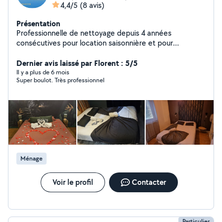
4,4/5
(8 avis)
Présentation
Professionnelle de nettoyage depuis 4 années
consécutives pour location saisonnière et pour
Professionnels (bureau, magasin, boutiques,
restaurants...) sur le secteur de Belfort, Montbéliard.
Dernier avis laissé par Florent : 5/5
Pour plus d'informations n'hésitez pas à m'écrire en
Il y a plus de 6 mois
Super boulot. Très professionnel
message privé en me laissant vos coordonnées je vous
appelle par la suite. Merci.
Ménage
Voir le profil
Contacter
Particulier