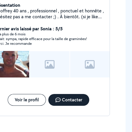
ésentation
offrey 40 ans , professionnel , ponctuel et honnête ,
ésitez pas a me contacter ;) . À bientôt. (si je like
tre annonce, c est que je ne peux pas vous
tacter, maos que je suis disponible , z hero sisse .
nier avis laissé par Sonia : 5/5
 cente katr, zherau troie, trant n oeuf, katr vin, troie
y a plus de 6 mois
fait: sympa, rapide efficace pour la taille de graminées!
ci. Je recommande
Voir le profil
Contacter