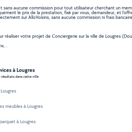
et sans aucune commission pour tout utilisateur cherchant un membre
uement le prix de la prestation, fixé par vous, demandeur, et l’offr
rectement sur AlloVoisins, sans aucune commission ni frais bancaire
our réaliser votre projet de Conciergerie sur la ville de Lougres (
e, ..
vices à Lougres
 résultats dans cette ville
à Lougres
es meubles à Lougres
parquet à Lougres