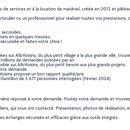
ns de services et à la location de matériel, créée en 2013 et plébi
culier ou un professionnel pour réaliser toutes vos prestations, d
s secondes.
nnels en quelques minutes.
sécurisée et faites votre choix !
sur AlloVoisins, du plus petit village à la plus grande ville, tro
 millions de demandes postées par an
ible sur AlloVoisins, du plus petit besoin aux plus grands projets.
votre demande
oVoisins propose un bon rapport qualité/prix
chantillon de 5 671 personnes interrogées (Février 2024)
remière réponse à votre demande. Postez votre demande et trouve
ers, qui vous ont contacté. Présentation, photos de réalisation, exp
s échanges sécurisés et efficaces grâce aux outils intégrés.