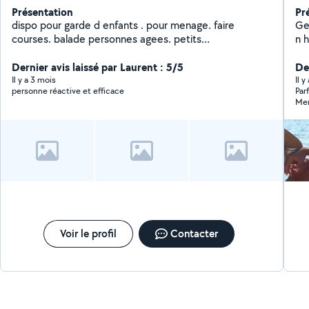
Présentation
Pr
dispo pour garde d enfants . pour menage. faire
Ge
courses. balade personnes agees. petits
n h
traveaux.garde chat n hesitez pas a me contacter
vo
Dernier avis laissé par Laurent : 5/5
con
Der
Soi
Il y a 3 mois
Il 
personne réactive et efficace
Par
Mer
Voir le profil
Contacter