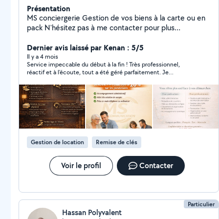
Présentation
MS conciergerie Gestion de vos biens à la carte ou en
pack N'hésitez pas à me contacter pour plus
d'information Secteur 25/90 MS Communication Aide
administrative & numérique à domicile Vous êtes
Dernier avis laissé par Kenan : 5/5
débordé(e) par vos démarches administratives ou
Il y a 4 mois
Service impeccable du début à la fin ! Très professionnel,
perdu(e) avec internet ? Je vous accompagne
réactif et à l’écoute, tout a été géré parfaitement. Je
simplement dans toutes vos démarches du quotidien :
recommande vivement cette conciergerie, vous pouvez faire
Papiers administratifs (CAF, impôts, retraite) Aide
confiance les yeux fermés.
informatique et internet Organisation de vos
documents Service local, humain et à l'écoute Secteur
Montbéliard / Belfort Premier contact gratuit et sans
engagement
Gestion de location
Remise de clés
Voir le profil
Contacter
Particulier
Hassan Polyvalent