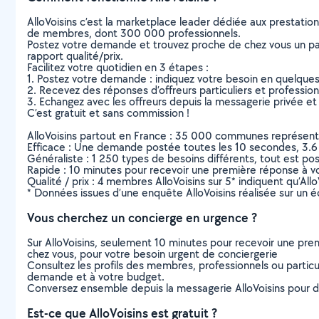
AlloVoisins c’est la marketplace leader dédiée aux prestatio
de membres, dont 300 000 professionnels.
Postez votre demande et trouvez proche de chez vous un parti
rapport qualité/prix.
Facilitez votre quotidien en 3 étapes :
1. Postez votre demande : indiquez votre besoin en quelque
2. Recevez des réponses d’offreurs particuliers et professio
3. Echangez avec les offreurs depuis la messagerie privée et 
C’est gratuit et sans commission !
AlloVoisins partout en France : 35 000 communes représentées 
Efficace : Une demande postée toutes les 10 secondes, 3.6
Généraliste : 1 250 types de besoins différents, tout est poss
Rapide : 10 minutes pour recevoir une première réponse à 
Qualité / prix : 4 membres AlloVoisins sur 5* indiquent qu’All
* Données issues d’une enquête AlloVoisins réalisée sur un é
Vous cherchez un concierge en urgence ?
Sur AlloVoisins, seulement 10 minutes pour recevoir une p
chez vous, pour votre besoin urgent de conciergerie
Consultez les profils des membres, professionnels ou particuli
demande et à votre budget.
Conversez ensemble depuis la messagerie AlloVoisins pour de
Est-ce que AlloVoisins est gratuit ?