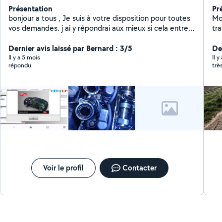
Présentation
Pr
bonjour a tous , Je suis à votre disposition pour toutes
Mo
vos demandes. j ai y répondrai aux mieux si cela entre
tra
dans le domaine de mes compétences. a bientôt.
de
Dernier avis laissé par Bernard : 3/5
dé
De
ext
Il y a 5 mois
Il 
répondu
trè
à 
ég
da
Voir le profil
Contacter