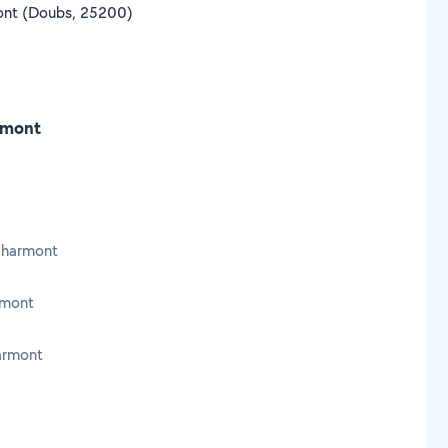
rmont (Doubs, 25200)
rmont
Charmont
rmont
armont