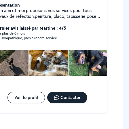
ésentation
n ami et moi proposons nos services pour tous
vaux de réfection,peinture, placo, tapisserie,pose
 carrelage..aide au
ménagement,manutention,ainsi que l'entretien
rnier avis laissé par Martine : 4/5
érieurs,tonte de pelouse,taille de haies etc..Service
y a plus de 6 mois
s sympathique, près a rendre service....
la personne ménage course. Nous nous ferons
alement le plaisir de garder vos animaux domestique
ns notre maison avec jardin.
Voir le profil
Contacter