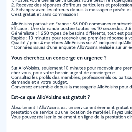
1. Postez votre demande : indiquez votre besoin en quelque
2. Recevez des réponses d’offreurs particuliers et professio
3. Echangez avec les offreurs depuis la messagerie privée et 
C’est gratuit et sans commission !
AlloVoisins partout en France : 35 000 communes représentées 
Efficace : Une demande postée toutes les 10 secondes, 3.6
Généraliste : 1 250 types de besoins différents, tout est poss
Rapide : 10 minutes pour recevoir une première réponse à 
Qualité / prix : 4 membres AlloVoisins sur 5* indiquent qu’All
* Données issues d’une enquête AlloVoisins réalisée sur un é
Vous cherchez un concierge en urgence ?
Sur AlloVoisins, seulement 10 minutes pour recevoir une p
chez vous, pour votre besoin urgent de conciergerie
Consultez les profils des membres, professionnels ou particuli
demande et à votre budget.
Conversez ensemble depuis la messagerie AlloVoisins pour de
Est-ce que AlloVoisins est gratuit ?
Absolument ! AlloVoisins est un service entièrement gratuit 
prestation de service ou une location de matériel. Payez uniq
Vous pouvez réaliser le paiement en ligne de la prestation di