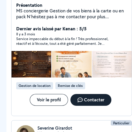
Présentation
MS conciergerie Gestion de vos biens à la carte ou en
pack N'hésitez pas à me contacter pour plus
d'information Secteur 25/90 MS Communication Aide
administrative & numérique à domicile Vous êtes
Dernier avis laissé par Kenan : 5/5
débordé(e) par vos démarches administratives ou
Il y a 3 mois
Service impeccable du début à la fin ! Très professionnel,
perdu(e) avec internet ? Je vous accompagne
réactif et à l’écoute, tout a été géré parfaitement. Je
simplement dans toutes vos démarches du quotidien :
recommande vivement cette conciergerie, vous pouvez faire
Papiers administratifs (CAF, impôts, retraite) Aide
confiance les yeux fermés.
informatique et internet Organisation de vos
documents Service local, humain et à l'écoute Secteur
Montbéliard / Belfort Premier contact gratuit et sans
engagement
Gestion de location
Remise de clés
Voir le profil
Contacter
Particulier
Severine Girardot