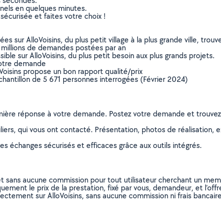
s secondes.
nnels en quelques minutes.
sécurisée et faites votre choix !
sur AlloVoisins, du plus petit village à la plus grande ville, tro
 millions de demandes postées par an
ible sur AlloVoisins, du plus petit besoin aux plus grands projets.
votre demande
oVoisins propose un bon rapport qualité/prix
chantillon de 5 671 personnes interrogées (Février 2024)
remière réponse à votre demande. Postez votre demande et trouve
ers, qui vous ont contacté. Présentation, photos de réalisation, exp
s échanges sécurisés et efficaces grâce aux outils intégrés.
et sans aucune commission pour tout utilisateur cherchant un membre
uement le prix de la prestation, fixé par vous, demandeur, et l’offr
rectement sur AlloVoisins, sans aucune commission ni frais bancaire