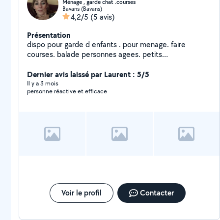
Ménage , garde chat .courses
Bavans (Bavans)
4,2/5
(5 avis)
Présentation
dispo pour garde d enfants . pour menage. faire
courses. balade personnes agees. petits
traveaux.garde chat n hesitez pas a me contacter
Dernier avis laissé par Laurent : 5/5
Il y a 3 mois
personne réactive et efficace
Voir le profil
Contacter