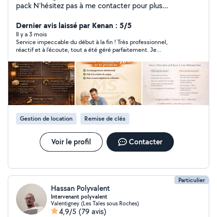
pack N'hésitez pas à me contacter pour plus
d'information Secteur 25/90 MS Communication Aide
administrative & numérique à domicile Vous êtes
Dernier avis laissé par Kenan : 5/5
débordé(e) par vos démarches administratives ou
Il y a 3 mois
Service impeccable du début à la fin ! Très professionnel,
perdu(e) avec internet ? Je vous accompagne
réactif et à l’écoute, tout a été géré parfaitement. Je
simplement dans toutes vos démarches du quotidien :
recommande vivement cette conciergerie, vous pouvez faire
Papiers administratifs (CAF, impôts, retraite) Aide
confiance les yeux fermés.
informatique et internet Organisation de vos documents
Service local, humain et à l'écoute Secteur Montbéliard /
Belfort Premier contact gratuit et sans engagement
Gestion de location
Remise de clés
Voir le profil
Contacter
Particulier
Hassan Polyvalent
Intervenant polyvalent
Valentigney (Les Tales sous Roches)
4,9/5
(79 avis)