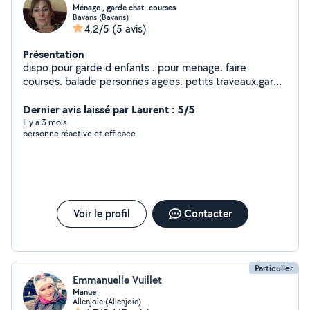
Ménage , garde chat .courses
Bavans (Bavans)
4,2/5
(5 avis)
Présentation
dispo pour garde d enfants . pour menage. faire
courses. balade personnes agees. petits traveaux.garde
chat n hesitez pas a me contacter
Dernier avis laissé par Laurent : 5/5
Il y a 3 mois
personne réactive et efficace
Voir le profil
Contacter
Particulier
Emmanuelle Vuillet
Manue
Allenjoie (Allenjoie)