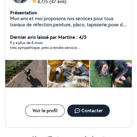
4,7/5
(47 avis)
Présentation
Mon ami et moi proposons nos services pour tous
travaux de réfection,peinture, placo, tapisserie,pose de
carrelage..aide au déménagement,manutention,ainsi
que l'entretien extérieurs,tonte de pelouse,taille de
Dernier avis laissé par Martine : 4/5
haies etc..Service à la personne ménage course. Nous
Il y a plus de 6 mois
très sympathique, près a rendre service....
nous ferons également le plaisir de garder vos animaux
domestique dans notre maison avec jardin.
Voir le profil
Contacter