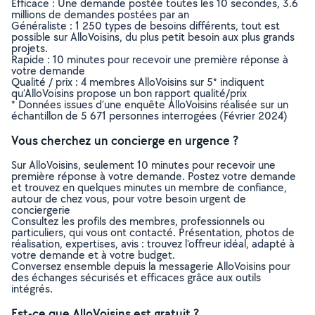
Efficace : Une demande postée toutes les 10 secondes, 3.6
millions de demandes postées par an
Généraliste : 1 250 types de besoins différents, tout est
possible sur AlloVoisins, du plus petit besoin aux plus grands
projets.
Rapide : 10 minutes pour recevoir une première réponse à
votre demande
Qualité / prix : 4 membres AlloVoisins sur 5* indiquent
qu’AlloVoisins propose un bon rapport qualité/prix
* Données issues d’une enquête AlloVoisins réalisée sur un
échantillon de 5 671 personnes interrogées (Février 2024)
Vous cherchez un concierge en urgence ?
Sur AlloVoisins, seulement 10 minutes pour recevoir une
première réponse à votre demande. Postez votre demande
et trouvez en quelques minutes un membre de confiance,
autour de chez vous, pour votre besoin urgent de
conciergerie
Consultez les profils des membres, professionnels ou
particuliers, qui vous ont contacté. Présentation, photos de
réalisation, expertises, avis : trouvez l'offreur idéal, adapté à
votre demande et à votre budget.
Conversez ensemble depuis la messagerie AlloVoisins pour
des échanges sécurisés et efficaces grâce aux outils
intégrés.
Est-ce que AlloVoisins est gratuit ?