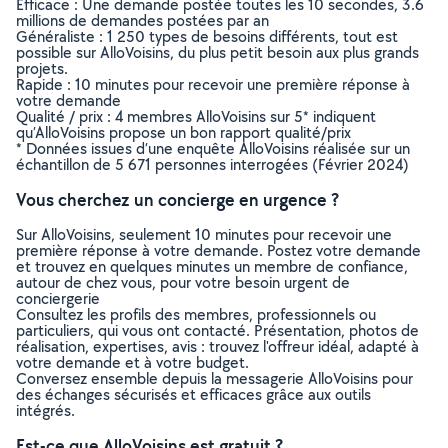
Efficace : Une demande postée toutes les 10 secondes, 3.6
millions de demandes postées par an
Généraliste : 1 250 types de besoins différents, tout est
possible sur AlloVoisins, du plus petit besoin aux plus grands
projets.
Rapide : 10 minutes pour recevoir une première réponse à
votre demande
Qualité / prix : 4 membres AlloVoisins sur 5* indiquent
qu’AlloVoisins propose un bon rapport qualité/prix
* Données issues d’une enquête AlloVoisins réalisée sur un
échantillon de 5 671 personnes interrogées (Février 2024)
Vous cherchez un concierge en urgence ?
Sur AlloVoisins, seulement 10 minutes pour recevoir une
première réponse à votre demande. Postez votre demande
et trouvez en quelques minutes un membre de confiance,
autour de chez vous, pour votre besoin urgent de
conciergerie
Consultez les profils des membres, professionnels ou
particuliers, qui vous ont contacté. Présentation, photos de
réalisation, expertises, avis : trouvez l'offreur idéal, adapté à
votre demande et à votre budget.
Conversez ensemble depuis la messagerie AlloVoisins pour
des échanges sécurisés et efficaces grâce aux outils
intégrés.
Est-ce que AlloVoisins est gratuit ?