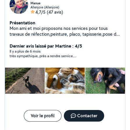
Manue
Allenjoie (Allenjoie)
4,7/5
(47 avis)
Présentation
Mon ami et moi proposons nos services pour tous
travaux de réfection,peinture, placo, tapisserie,pose de
carrelage..aide au déménagement,manutention,ainsi
que l'entretien extérieurs,tonte de pelouse,taille de
Dernier avis laissé par Martine : 4/5
haies etc..Service à la personne ménage course. Nous
Il y a plus de 6 mois
très sympathique, près a rendre service....
nous ferons également le plaisir de garder vos animaux
domestique dans notre maison avec jardin.
Voir le profil
Contacter