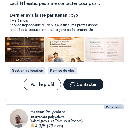
pack N'hésitez pas à me contacter pour plus
d'information Secteur 25/90 MS Communication Aide
administrative & numérique à domicile Vous êtes
Dernier avis laissé par Kenan : 5/5
débordé(e) par vos démarches administratives ou
Il y a 3 mois
Service impeccable du début à la fin ! Très professionnel,
perdu(e) avec internet ? Je vous accompagne
réactif et à l’écoute, tout a été géré parfaitement. Je
simplement dans toutes vos démarches du quotidien :
recommande vivement cette conciergerie, vous pouvez faire
Papiers administratifs (CAF, impôts, retraite) Aide
confiance les yeux fermés.
informatique et internet Organisation de vos documents
Service local, humain et à l'écoute Secteur Montbéliard /
Belfort Premier contact gratuit et sans engagement
Gestion de location
Remise de clés
Voir le profil
Contacter
Particulier
Hassan Polyvalent
Intervenant polyvalent
Valentigney (Les Tales sous Roches)
4,9/5
(79 avis)