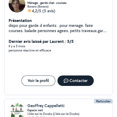
Ménage , garde chat .courses
Bavans (Bavans)
4,2/5
(5 avis)
Présentation
dispo pour garde d enfants . pour menage. faire
courses. balade personnes agees. petits traveaux.garde
chat n hesitez pas a me contacter
Dernier avis laissé par Laurent : 5/5
Il y a 3 mois
personne réactive et efficace
Voir le profil
Contacter
Particulier
Geoffrey Cappelletti
Espace vert
L'Isle-sur-le-Doubs (L'Isle-sur-le-Doubs)