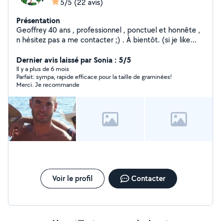
5/5
(22 avis)
Présentation
Geoffrey 40 ans , professionnel , ponctuel et honnête ,
n hésitez pas a me contacter ;) . À bientôt. (si je like
votre annonce, c est que je ne peux pas vous contacter,
maos que je suis disponible , z hero sisse . Soi cente
Dernier avis laissé par Sonia : 5/5
katr, zherau troie, trant n oeuf, katr vin, troie
Il y a plus de 6 mois
Parfait: sympa, rapide efficace pour la taille de graminées!
Merci. Je recommande
Voir le profil
Contacter