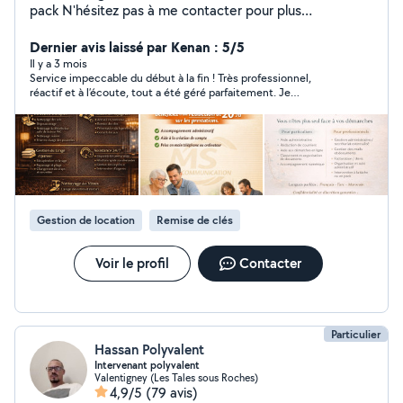
pack N'hésitez pas à me contacter pour plus
d'information Secteur 25/90 MS Communication Aide
administrative & numérique à domicile Vous êtes
Dernier avis laissé par Kenan : 5/5
débordé(e) par vos démarches administratives ou
Il y a 3 mois
Service impeccable du début à la fin ! Très professionnel,
perdu(e) avec internet ? Je vous accompagne
réactif et à l’écoute, tout a été géré parfaitement. Je
simplement dans toutes vos démarches du quotidien :
recommande vivement cette conciergerie, vous pouvez faire
Papiers administratifs (CAF, impôts, retraite) Aide
confiance les yeux fermés.
informatique et internet Organisation de vos documents
Service local, humain et à l'écoute Secteur Montbéliard /
Belfort Premier contact gratuit et sans engagement
Gestion de location
Remise de clés
Voir le profil
Contacter
Particulier
Hassan Polyvalent
Intervenant polyvalent
Valentigney (Les Tales sous Roches)
4,9/5
(79 avis)