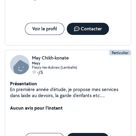
de français, ainsi que du baby-sitting, domaines dans
lesquelles j'ai de l'expérience, notamment grâce au
BAFA.
Voir le profil
Contacter
Particulier
May Chikh-konate
Mayy
Fleury-les-Aubrais (Lamballe)
-/5
Présentation
En première année d'étude, je propose mes services
dans laide au devoirs, la garde d'enfants etc....
Aucun avis pour l'instant