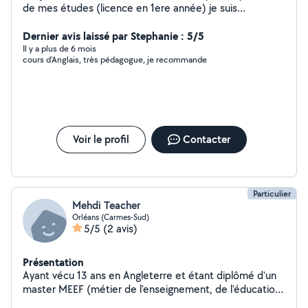
de mes études (licence en 1ere année) je suis
disponible pour gardes d'enfants (j'ai mon BAFA),
ménage, promenades et gardes d'animaux et autres
Dernier avis laissé par Stephanie : 5/5
tâches du quotidien !
Il y a plus de 6 mois
cours d'Anglais, très pédagogue, je recommande
Voir le profil
Contacter
Particulier
Mehdi Teacher
Orléans (Carmes-Sud)
5/5
(2 avis)
Présentation
Ayant vécu 13 ans en Angleterre et étant diplômé d'un
master MEEF (métier de l'enseignement, de l'éducation
et de la formation. Je vous propose des cours de