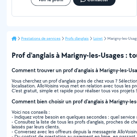
Prestations de services
Profs d'anglais
Loiret
Marigny-les-Usag
Prof d'anglais à Marigny-les-Usages : tou
Comment trouver un prof d'anglais à Marigny-les-Usa
Vous cherchez un prof d'anglais près de chez vous ? Sélect
localisation. AlloVoisins vous met en relation avec tous les 
C’est gratuit, simple et rapide pour réaliser tous vos projets !
Comment bien choisir un prof d'anglais à Marigny-le
Voici nos conseils :
- Indiquez votre besoin en quelques secondes : quel service 
- Consultez la liste de tous les profs d'anglais, proches de ch
laissés par leurs clients.
- Conversez avec les offreurs depuis la messagerie AlloVoisi
- Du contrat de prestation au paiement en ligne, en passant pa