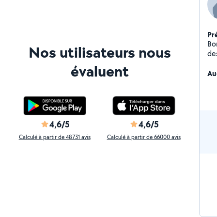
Pr
Bonjo
Nos utilisateurs nous
de
anglaise . Je 
évaluent
ang
Au
petits enf
ta
pl
J'a
prendre
4,6/5
4,6/5
Du
Calculé à partir de 48731 avis
Calculé à partir de 66000 avis
d'a