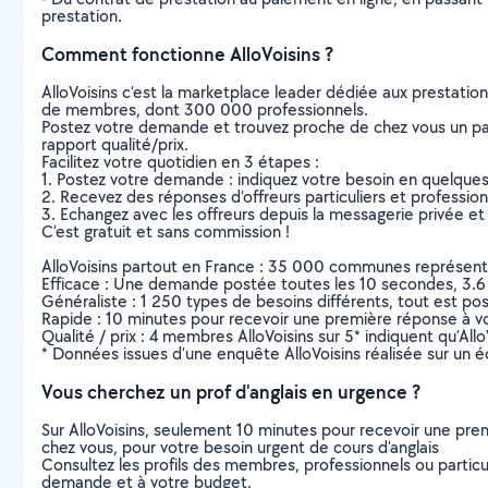
prestation.
Comment fonctionne AlloVoisins ?
AlloVoisins c’est la marketplace leader dédiée aux prestatio
de membres, dont 300 000 professionnels.
Postez votre demande et trouvez proche de chez vous un parti
rapport qualité/prix.
Facilitez votre quotidien en 3 étapes :
1. Postez votre demande : indiquez votre besoin en quelque
2. Recevez des réponses d’offreurs particuliers et professio
3. Echangez avec les offreurs depuis la messagerie privée et 
C’est gratuit et sans commission !
AlloVoisins partout en France : 35 000 communes représentées 
Efficace : Une demande postée toutes les 10 secondes, 3.6
Généraliste : 1 250 types de besoins différents, tout est poss
Rapide : 10 minutes pour recevoir une première réponse à 
Qualité / prix : 4 membres AlloVoisins sur 5* indiquent qu’All
* Données issues d’une enquête AlloVoisins réalisée sur un é
Vous cherchez un prof d'anglais en urgence ?
Sur AlloVoisins, seulement 10 minutes pour recevoir une p
chez vous, pour votre besoin urgent de cours d'anglais
Consultez les profils des membres, professionnels ou particuli
demande et à votre budget.