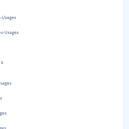
s-Usages
les-Usages
 à
Usages
es
ages
ages