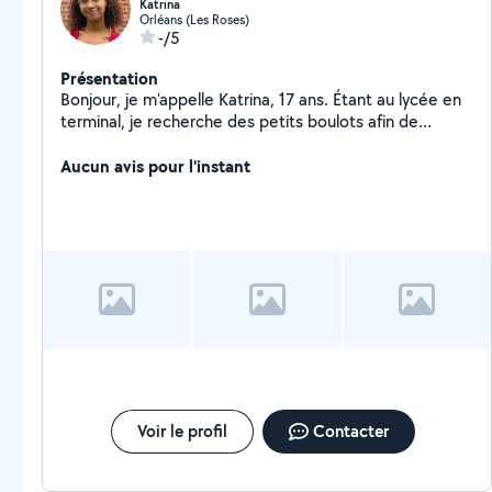
Katrina
Orléans (Les Roses)
-/5
Présentation
Bonjour, je m'appelle Katrina, 17 ans. Étant au lycée en
terminal, je recherche des petits boulots afin de
pouvoir gagner un peu d'argent de poche et je serai
ravie d'aider le plus possible. Je peux donner des cours
Aucun avis pour l'instant
d'anglais et de français, ainsi que du baby-sitting,
domaines dans lesquelles j'ai de l'expérience,
notamment grâce au BAFA.
Voir le profil
Contacter