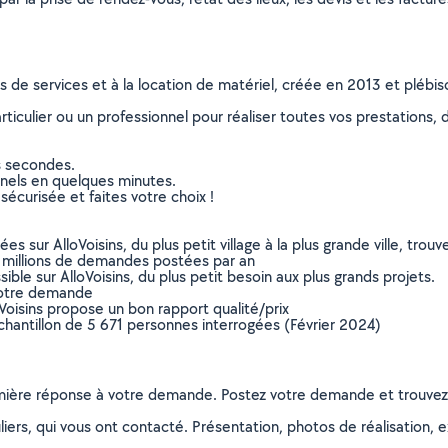
ns de services et à la location de matériel, créée en 2013 et plébi
culier ou un professionnel pour réaliser toutes vos prestations, d
s secondes.
nnels en quelques minutes.
sécurisée et faites votre choix !
sur AlloVoisins, du plus petit village à la plus grande ville, tro
 millions de demandes postées par an
ible sur AlloVoisins, du plus petit besoin aux plus grands projets.
votre demande
oVoisins propose un bon rapport qualité/prix
chantillon de 5 671 personnes interrogées (Février 2024)
remière réponse à votre demande. Postez votre demande et trouve
ers, qui vous ont contacté. Présentation, photos de réalisation, exp