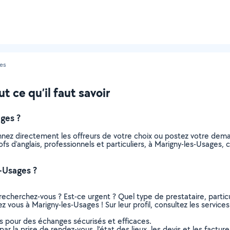
es
t ce qu’il faut savoir
ges ?
ionnez directement les offreurs de votre choix ou postez votre de
profs d'anglais, professionnels et particuliers, à Marigny-les-Usage
s-Usages ?
recherchez-vous ? Est-ce urgent ? Quel type de prestataire, particu
ez vous à Marigny-les-Usages ! Sur leur profil, consultez les service
ns pour des échanges sécurisés et efficaces.
r la prise de rendez-vous, l’état des lieux, les devis et les facture