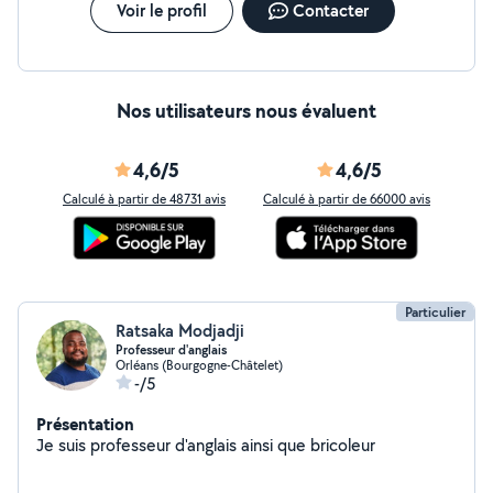
d'eux . Je me situe au environ de quartier Dunois.
Voir le profil
Contacter
J'effectue tout mes proposition de cours d'anglais et
babysitter à mon domicile.
Nos utilisateurs nous évaluent
4,6/5
4,6/5
Calculé à partir de 48731 avis
Calculé à partir de 66000 avis
Particulier
Ratsaka Modjadji
Professeur d'anglais
Orléans (Bourgogne-Châtelet)
-/5
Présentation
Je suis professeur d'anglais ainsi que bricoleur