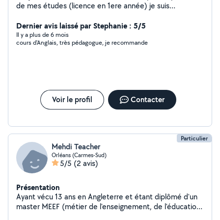
de mes études (licence en 1ere année) je suis
disponible pour gardes d'enfants (j'ai mon BAFA),
ménage, promenades et gardes d'animaux et autres
Dernier avis laissé par Stephanie : 5/5
tâches du quotidien !
Il y a plus de 6 mois
cours d'Anglais, très pédagogue, je recommande
Voir le profil
Contacter
Particulier
Mehdi Teacher
Orléans (Carmes-Sud)
5/5
(2 avis)
Présentation
Ayant vécu 13 ans en Angleterre et étant diplômé d'un
master MEEF (métier de l'enseignement, de l'éducation
et de la formation. Je vous propose des cours de