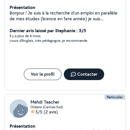
Présentation
Bonjour ! Je suis à la recherche d'un emploi en parallèle
de mes études (licence en 1ere année) je suis
disponible pour gardes d'enfants (j'ai mon BAFA),
ménage, promenades et gardes d'animaux et autres
Dernier avis laissé par Stephanie : 5/5
tâches du quotidien !
Il y a plus de 6 mois
cours d'Anglais, très pédagogue, je recommande
Voir le profil
Contacter
Particulier
Mehdi Teacher
Orléans (Carmes-Sud)
5/5
(2 avis)
Présentation