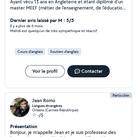
Ayant vécu 13 ans en Angleterre et étant diplômé d'un
master MEEF (métier de l'enseignement, de l'éducation
et de la formation. Je vous propose des cours de
soutien scolaire / aide aux devoirs à domicile ou en ligne
Dernier avis laissé par M : 5/5
pour des élèves de primaire, collège et lycée. Cela
Il y a plus de 6 mois
Mehdi est quelqu'un de très sympathique et réactif.
inclut également: - Méthodologie d'apprentissage et de
mémorisation. - Préparations aux différents types
d'examens (Brevet, Bac, E3C...). - Organisation / gestion
de temps (analyse de sujet de dissertation, études de
Cours d'anglais
Soutien d'anglais
cas). Aussi, je propose des cours d'anglais personnalisés
adaptés à tous les niveaux (A1-C1).: - Anglais scolaire,
anglais pour voyager, conversation courante et pratique
Voir le profil
Contacter
orale, grammaire et conjugaison, anglais professionnel
et bien plus encore... N'oubliez pas: une langue ne
s'apprend pas, elle se pratique ! Tarifs: Soutiens
scolaire/ aide au devoirs: à définir Cours d'anglais: à
Particulier
définir selon les besoins
Jean Romo
Langues étrangères
Orléans (Carmes-République)
-/5
Présentation
Bonjour, je m'appelle Jean et je suis professeur des