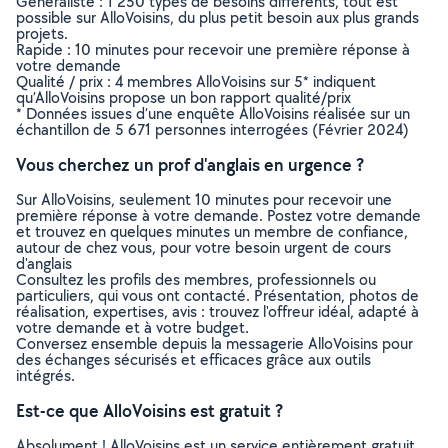
Généraliste : 1 250 types de besoins différents, tout est
possible sur AlloVoisins, du plus petit besoin aux plus grands
projets.
Rapide : 10 minutes pour recevoir une première réponse à
votre demande
Qualité / prix : 4 membres AlloVoisins sur 5* indiquent
qu’AlloVoisins propose un bon rapport qualité/prix
* Données issues d’une enquête AlloVoisins réalisée sur un
échantillon de 5 671 personnes interrogées (Février 2024)
Vous cherchez un prof d'anglais en urgence ?
Sur AlloVoisins, seulement 10 minutes pour recevoir une
première réponse à votre demande. Postez votre demande
et trouvez en quelques minutes un membre de confiance,
autour de chez vous, pour votre besoin urgent de cours
d'anglais
Consultez les profils des membres, professionnels ou
particuliers, qui vous ont contacté. Présentation, photos de
réalisation, expertises, avis : trouvez l'offreur idéal, adapté à
votre demande et à votre budget.
Conversez ensemble depuis la messagerie AlloVoisins pour
des échanges sécurisés et efficaces grâce aux outils
intégrés.
Est-ce que AlloVoisins est gratuit ?
Absolument ! AlloVoisins est un service entièrement gratuit