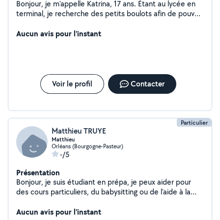
Bonjour, je m'appelle Katrina, 17 ans. Étant au lycée en
terminal, je recherche des petits boulots afin de pouvoir
gagner un peu d'argent de poche et je serai ravie d'aider
le plus possible. Je peux donner des cours d'anglais et
Aucun avis pour l'instant
de français, ainsi que du baby-sitting, domaines dans
lesquelles j'ai de l'expérience, notamment grâce au
BAFA.
Voir le profil
Contacter
Particulier
Matthieu TRUYE
Matthieu
Orléans (Bourgogne-Pasteur)
-/5
Présentation
Bonjour, je suis étudiant en prépa, je peux aider pour
des cours particuliers, du babysitting ou de l'aide à la
personne
Aucun avis pour l'instant