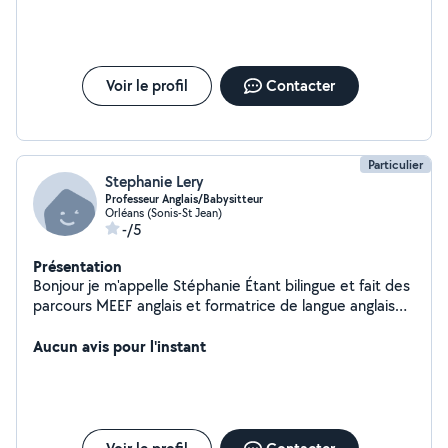
Voir le profil
Contacter
Particulier
Stephanie Lery
Professeur Anglais/Babysitteur
Orléans (Sonis-St Jean)
-/5
Présentation
Bonjour je m'appelle Stéphanie Étant bilingue et fait des
parcours MEEF anglais et formatrice de langue anglaise .
Je vous propose mes services de cours anglais et aide
en anglais en forme ludique pour les petits enfants . Je
Aucun avis pour l'instant
vous propose aussi mes services en tant que Baby-
sitter. Étant maman de deux enfants et plusieurs
années de garde d'enfants de différents âges. J'adore
les enfants, faire des activités ludiques et prendre soins
d'eux . Je me situe au environ de quartier Dunois.