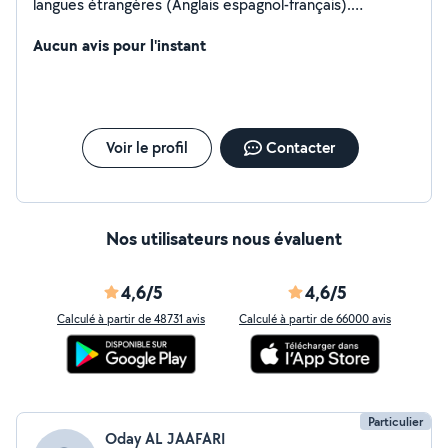
langues étrangères (Anglais espagnol-français).
Passionné par ce domaine, j'offre mon aide pour les
enseigner d'une façon ludique et didactique.
Aucun avis pour l'instant
Voir le profil
Contacter
Nos utilisateurs nous évaluent
4,6/5
4,6/5
Calculé à partir de 48731 avis
Calculé à partir de 66000 avis
Particulier
Oday AL JAAFARI