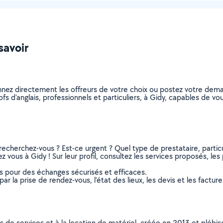
savoir
ionnez directement les offreurs de votre choix ou postez votre de
rofs d'anglais, professionnels et particuliers, à Gidy, capables de 
recherchez-vous ? Est-ce urgent ? Quel type de prestataire, particu
z vous à Gidy ! Sur leur profil, consultez les services proposés, les 
ns pour des échanges sécurisés et efficaces.
r la prise de rendez-vous, l’état des lieux, les devis et les facture
ns de services et à la location de matériel, créée en 2013 et plébi