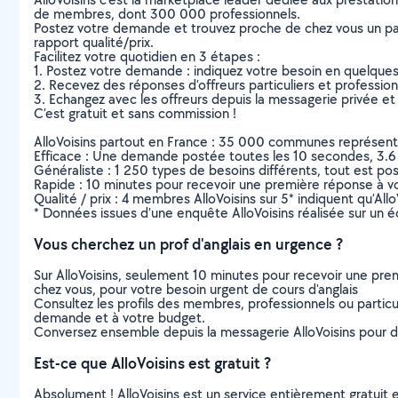
de membres, dont 300 000 professionnels.
Postez votre demande et trouvez proche de chez vous un parti
rapport qualité/prix.
Facilitez votre quotidien en 3 étapes :
1. Postez votre demande : indiquez votre besoin en quelque
2. Recevez des réponses d’offreurs particuliers et professio
3. Echangez avec les offreurs depuis la messagerie privée et 
C’est gratuit et sans commission !
AlloVoisins partout en France : 35 000 communes représentées 
Efficace : Une demande postée toutes les 10 secondes, 3.6
Généraliste : 1 250 types de besoins différents, tout est poss
Rapide : 10 minutes pour recevoir une première réponse à 
Qualité / prix : 4 membres AlloVoisins sur 5* indiquent qu’All
* Données issues d’une enquête AlloVoisins réalisée sur un é
Vous cherchez un prof d'anglais en urgence ?
Sur AlloVoisins, seulement 10 minutes pour recevoir une p
chez vous, pour votre besoin urgent de cours d'anglais
Consultez les profils des membres, professionnels ou particuli
demande et à votre budget.
Conversez ensemble depuis la messagerie AlloVoisins pour de
Est-ce que AlloVoisins est gratuit ?
Absolument ! AlloVoisins est un service entièrement gratuit 