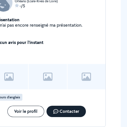
Orléans (Ecale-Rives de Loire)
-/5
ésentation
Je n'ai pas encore renseigné ma présentation.
cun avis pour l'instant
urs d'anglais
Voir le profil
Contacter