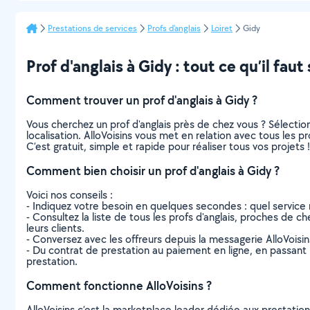
Prestations de services
Profs d'anglais
Loiret
Gidy
Prof d'anglais à Gidy : tout ce qu’il faut 
Comment trouver un prof d'anglais à Gidy ?
Vous cherchez un prof d'anglais près de chez vous ? Sélect
localisation. AlloVoisins vous met en relation avec tous les p
C’est gratuit, simple et rapide pour réaliser tous vos projets !
Comment bien choisir un prof d'anglais à Gidy ?
Voici nos conseils :
- Indiquez votre besoin en quelques secondes : quel service 
- Consultez la liste de tous les profs d'anglais, proches de che
leurs clients.
- Conversez avec les offreurs depuis la messagerie AlloVoisi
- Du contrat de prestation au paiement en ligne, en passant pa
prestation.
Comment fonctionne AlloVoisins ?
AlloVoisins c’est la marketplace leader dédiée aux prestatio