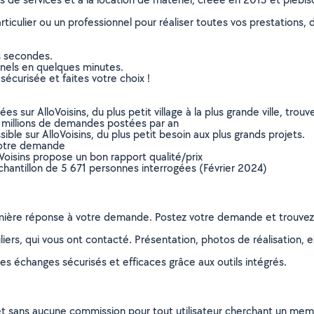
culier ou un professionnel pour réaliser toutes vos prestations, d
s secondes.
nnels en quelques minutes.
sécurisée et faites votre choix !
sur AlloVoisins, du plus petit village à la plus grande ville, tro
 millions de demandes postées par an
ible sur AlloVoisins, du plus petit besoin aux plus grands projets.
votre demande
oVoisins propose un bon rapport qualité/prix
chantillon de 5 671 personnes interrogées (Février 2024)
remière réponse à votre demande. Postez votre demande et trouve
ers, qui vous ont contacté. Présentation, photos de réalisation, exp
s échanges sécurisés et efficaces grâce aux outils intégrés.
et sans aucune commission pour tout utilisateur cherchant un membre