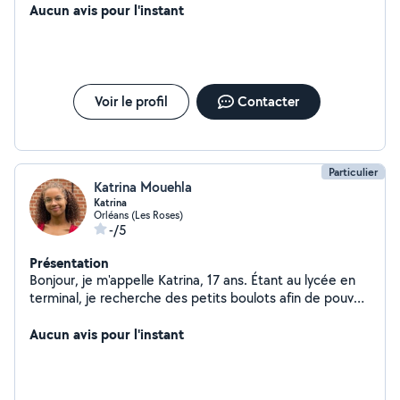
enseigner d'une façon ludique et didactique.
Aucun avis pour l'instant
Voir le profil
Contacter
Particulier
Katrina Mouehla
Katrina
Orléans (Les Roses)
-/5
Présentation
Bonjour, je m'appelle Katrina, 17 ans. Étant au lycée en
terminal, je recherche des petits boulots afin de pouvoir
gagner un peu d'argent de poche et je serai ravie d'aider
le plus possible. Je peux donner des cours d'anglais et
Aucun avis pour l'instant
de français, ainsi que du baby-sitting, domaines dans
lesquelles j'ai de l'expérience, notamment grâce au
BAFA.