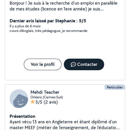
Bonjour ! Je suis à la recherche d'un emploi en parallèle
de mes études (licence en 1ere année) je suis
disponible pour gardes d'enfants (j'ai mon BAFA),
ménage, promenades et gardes d'animaux et autres
Dernier avis laissé par Stephanie : 5/5
tâches du quotidien !
Il y a plus de 6 mois
cours d'Anglais, très pédagogue, je recommande
Voir le profil
Contacter
Particulier
Mehdi Teacher
Orléans (Carmes-Sud)
5/5
(2 avis)
Présentation
Ayant vécu 13 ans en Angleterre et étant diplômé d'un
master MEEF (métier de l'enseignement, de l'éducation