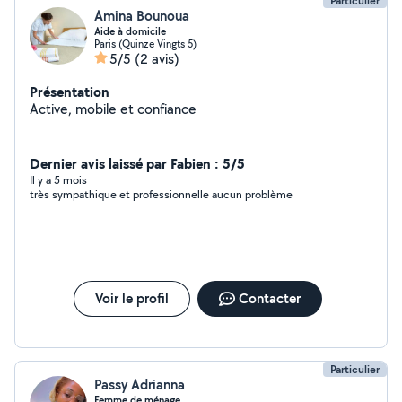
Particulier
Amina Bounoua
Aide à domicile
Paris (Quinze Vingts 5)
5/5
(2 avis)
Présentation
Active, mobile et confiance
Dernier avis laissé par Fabien : 5/5
Il y a 5 mois
très sympathique et professionnelle aucun problème
Voir le profil
Contacter
Particulier
Passy Adrianna
Femme de ménage