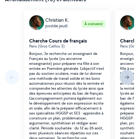
Christian K.
C
À convenir
postée jeudi
p
Cherche Cours de français
Cherche 
Paris (Gros Caillou 3)
Paris (Gros
Bonjour, Je recherche un enseignant de
Bonjour, B
Français au lycée (ou ancienne
enseignant
enseignante) pour préparer ma fille à son
ancienne e
entrée en Première générale. L'objectif n'est
fille à son
pas du soutien scolaire, mais de lui donner
L'objectif 
une méthode de travail solide et les bons
de lui donn
automatismes pour réussir dès la rentrée et
et les bon
comprendre les attentes du lycée ainsi que
la rentrée
des épreuves anticipées du bac de français.
lycée ains
L'accompagnement portera également sur
bac de fra
le développement de son expression écrite
également 
et orale, afin de la préparer efficacement à
expression 
ses spécialités HGGSP et SES : apprendre à
préparer e
construire un plan, problématiser,
HGGSP et S
argumenter, synthétiser et rédiger avec
plan, prob
clarté. Période souhaitée : du 12 au 26 août,
synthétiser
avec plusieurs séances réparties sur ces
souhaitée :
deux semaines. Je recherche une
séances ré