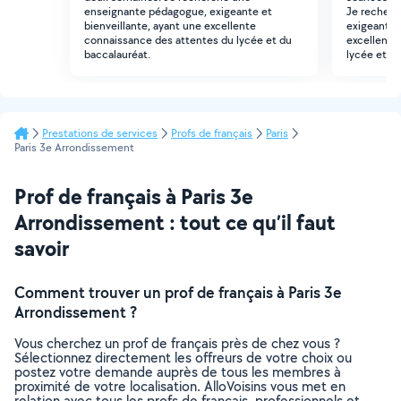
enseignante pédagogue, exigeante et
Je recherc
bienveillante, ayant une excellente
exigeante e
connaissance des attentes du lycée et du
excellente
baccalauréat.
lycée et du
Prestations de services
Profs de français
Paris
Paris 3e Arrondissement
Prof de français à Paris 3e
Arrondissement : tout ce qu’il faut
savoir
Comment trouver un prof de français à Paris 3e
Arrondissement ?
Vous cherchez un prof de français près de chez vous ?
Sélectionnez directement les offreurs de votre choix ou
postez votre demande auprès de tous les membres à
proximité de votre localisation. AlloVoisins vous met en
relation avec tous les profs de français, professionnels et