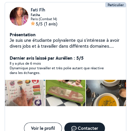
Particulier
Fati Flh
Fatiha
Paris (Combat 14)
5/5
(1 avis)
Présentation
Je suis une étudiante polyvalente qui s'intéresse à avoir
divers jobs et à travailler dans différents domaines.
J'adore apprendre de nouvelles choses et relever de
nouveaux défis.
Dernier avis laissé par Aurélien : 5/5
Il y a plus de 6 mois
Dynamique pour travailler et très polie autant que réactive
dans les échanges.
Voir le profil
Contacter