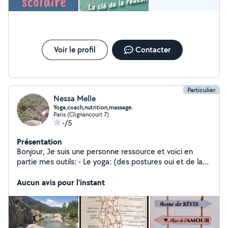
n'hésitez pas à me contacter!!!
Voir le profil
Contacter
Particulier
Nessa Melle
Yoga,coach,nutrition,massage.
Paris (Clignancourt 7)
-/5
Présentation
Bonjour, Je suis une personne ressource et voici en
partie mes outils: - Le yoga: (des postures oui et de la
méditation, des exercices respiratoires, de la pensée
positive) je suis spécialisée pour les débutants avec
Aucun avis pour l'instant
accompagnement postural. - J'enseigne aussi le YOLT
yoga libérateur des traumatismes et restauratif (très
doux), je guide en m'adaptant pour que tous puisse
accéder à la force et la richesse de cet outil puissant. -