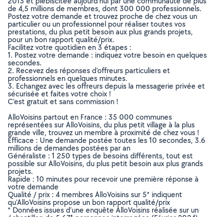
2013 et plébiscitée aujourd’hui par une communauté de plus
de 4,5 millions de membres, dont 300 000 professionnels.
Postez votre demande et trouvez proche de chez vous un
particulier ou un professionnel pour réaliser toutes vos
prestations, du plus petit besoin aux plus grands projets,
pour un bon rapport qualité/prix.
Facilitez votre quotidien en 3 étapes :
1. Postez votre demande : indiquez votre besoin en quelques
secondes.
2. Recevez des réponses d’offreurs particuliers et
professionnels en quelques minutes.
3. Echangez avec les offreurs depuis la messagerie privée et
sécurisée et faites votre choix !
C’est gratuit et sans commission !
AlloVoisins partout en France : 35 000 communes
représentées sur AlloVoisins, du plus petit village à la plus
grande ville, trouvez un membre à proximité de chez vous !
Efficace : Une demande postée toutes les 10 secondes, 3.6
millions de demandes postées par an
Généraliste : 1 250 types de besoins différents, tout est
possible sur AlloVoisins, du plus petit besoin aux plus grands
projets.
Rapide : 10 minutes pour recevoir une première réponse à
votre demande
Qualité / prix : 4 membres AlloVoisins sur 5* indiquent
qu’AlloVoisins propose un bon rapport qualité/prix
* Données issues d’une enquête AlloVoisins réalisée sur un