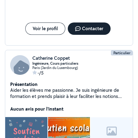
Voir le profil
Contacter
Particulier
Catherine Coppet
Ingénieure, Cours particuliers
Paris (Jardin du Luxembourg)
-/5
Présentation
Aider les élèves me passionne. Je suis ingénieure de
formation et prends plaisir à leur faciliter les notions
étudiées. Je suis particulièrement attentionnée envers
les élèves et m'engage à fidèlement les accompagner
Aucun avis pour l'instant
pour mener à bien leur processus d'apprentissage. Si
vous avez à cœur d'assister vos enfants de manière
efficace dans leur parcours scolaire, et désirez que leurs
résultats scolaires progressent significativement, alors