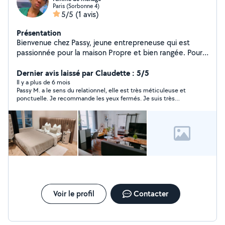
Paris (Sorbonne 4)
5/5
(1 avis)
Présentation
Bienvenue chez Passy, jeune entrepreneuse qui est
passionnée pour la maison Propre et bien rangée. Pour
tout type de ménage, classique, en profondeur, avant
état des lieux, Airbnb... Je suis disponible. Satisfaction
Dernier avis laissé par Claudette : 5/5
ou reprise de tâche. Merci de me contacter.
Il y a plus de 6 mois
Passy M. a le sens du relationnel, elle est très méticuleuse et
ponctuelle. Je recommande les yeux fermés. Je suis très
satisfaite. je ferai appel à nouveau.
Voir le profil
Contacter