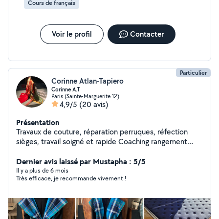
Cours de français
Voir le profil
Contacter
Particulier
Corinne Atlan-Tapiero
Corinne A.T
Paris (Sainte-Marguerite 12)
4,9/5
(20 avis)
Présentation
Travaux de couture, réparation perruques, réfection
sièges, travail soigné et rapide Coaching rangement
cours français maths, correction écrits, préparation aux
examens oraux Cours français langue étrangère FLE
Dernier avis laissé par Mustapha : 5/5
préparation à l'examen naturalisation
Il y a plus de 6 mois
Très efficace, je recommande vivement !