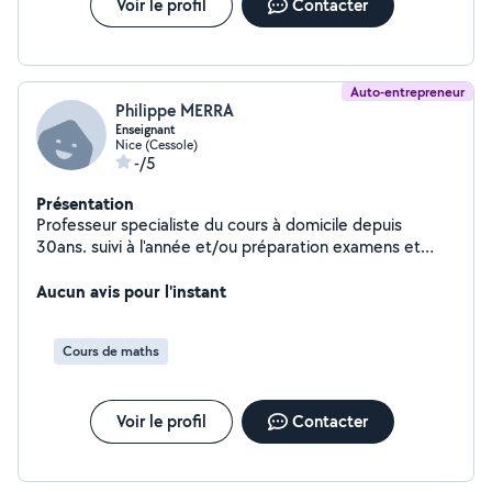
Voir le profil
Contacter
Auto-entrepreneur
Philippe MERRA
Enseignant
Nice (Cessole)
-/5
Présentation
Professeur specialiste du cours à domicile depuis
30ans. suivi à l'année et/ou préparation examens et
concours. remise à niveau préparation au CRPE, je m
occupe aussi de la transition entre le lycée et le
Aucun avis pour l'instant
Supérieur (IUT, fac, prépa.)
Cours de maths
Voir le profil
Contacter