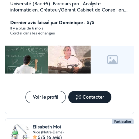
Université (Bac +5). Parcours pro : Analyste
informaticien, Créateur/Gérant Cabinet de Conseil en
Informatique puis enseignant (en lycée et université).
Aujourd'hui, je dispense des cours de mathématiques et
Dernier avis laissé par Dominique : 5/5
de guitare acoustique.
Il y a plus de 6 mois
Cordial dans les échanges
Voir le profil
Contacter
Particulier
Elisabeth Moi
Nice (Notre-Dame)
5/5
(6 avis)