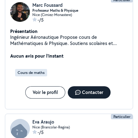
Marc Foussard
Professeur Maths & Physique
Nice (Cimiez-Monastere)
-/5
Présentation
Ingénieur Aéronautique Propose cours de
Mathématiques & Physique. Soutiens scolaires et
remise à niveau de la 6ème à la terminale. Si mon profil
vous intéresse, vous pouvez me contacter.
Aucun avis pour l'instant
Cours de maths
Voir le profil
Contacter
Particulier
Eva Araujo
Nice (Brancolar-Regina)
-/5