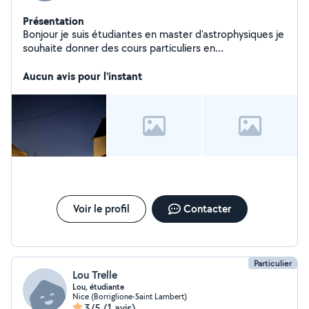
Présentation
Bonjour je suis étudiantes en master d'astrophysiques je
souhaite donner des cours particuliers en
mathématiques de l'école primaire jusqu'au BAC. Mes
tarifs dépendent de la distance à mon domicile.
Aucun avis pour l'instant
Voir le profil
Contacter
Particulier
Lou Trelle
Lou, étudiante
Nice (Borriglione-Saint Lambert)
3/5
(1 avis)