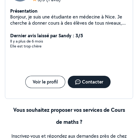
Présentation
Bonjour, je suis une étudiante en médecine à Nice. Je
cherche à donner cours à des élèves de tous niveaux,
notamment en matières scientifiques, mais je peux
aussi aider dans d'autres matières si besoin. J'ai eu un
Dernier avis laissé par Sandy : 3/5
bac spécialités maths, physique-chimie, option maths
Il y a plus de 6 mois
Elle est trop chère
expertes, et SVT en première Je suis tutrice en
médecine, ce qui me donne de l'expérience dans la
pédagogie, aussi bien pour donner des cours particuliers
que dans des amphithéâtres En parallèle de mon année
de médecine dans le cadre des "mineures", j'ai aussi
validé ma première année de licence de maths
Voir le profil
Contacter
(sciences et technologies)
Vous souhaitez proposer vos services de Cours
de maths ?
Inscrivez-vous et répondez aux demandes près de chez