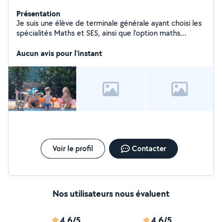
Présentation
Je suis une élève de terminale générale ayant choisi les
spécialités Maths et SES, ainsi que l'option maths
expert. Je souhaiterais par la suite devenir professeur
des ecoles. Je sui une adolescente a l'ecoute et qui
Aucun avis pour l'instant
adore partager des moments avec les enfants.
N'hésitez pas a me contacter pour plus de
renseignements, Merci d'avance pour votre confiance,
Sofia.
Voir le profil
Contacter
Nos utilisateurs nous évaluent
4,6/5
4,6/5