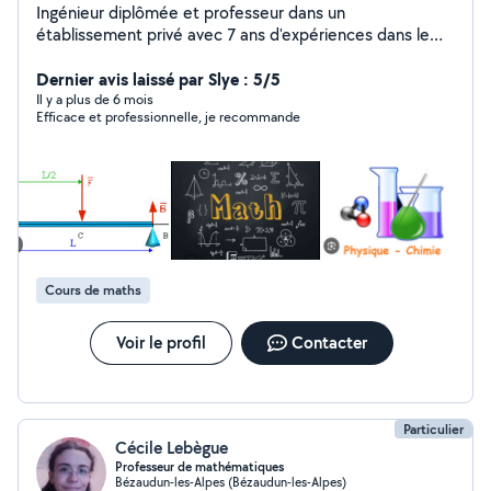
Ingénieur diplômée et professeur dans un
établissement privé avec 7 ans d'expériences dans le
domaine d'enseignement en mathématiques, physique
chimie et résistance des matériaux. Je vous propose
Dernier avis laissé par Slye : 5/5
mes services de professeur particulier dans les matières
Il y a plus de 6 mois
Efficace et professionnelle, je recommande
scientifiques : mathématiques, physiques et sciences
de l'ingénieur. Avec une solide expérience de
l'enseignement du collège au BTS, je m'adapte aux
besoins spécifiques de chaque élève, que ce soit pour
des remises à niveau, la préparation des examens
(brevet, concours), ou un accompagnement régulier
pour approfondir les notions acquises en classe . Les
séances se déroulent en visioconférence via Google
Cours de maths
Meet et en présentiel. Le premier cours est offert, vous
permettant ainsi de découvrir la qualité de
l'enseignement, sans aucun engagement.
Voir le profil
Contacter
Particulier
Cécile Lebègue
Professeur de mathématiques
Bézaudun-les-Alpes (Bézaudun-les-Alpes)