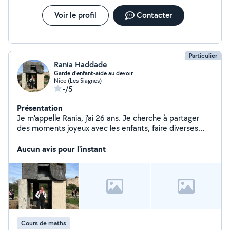
Voir le profil
Contacter
Particulier
Rania Haddade
Garde d’enfant-aide au devoir
Nice (Les Siagnes)
-/5
Présentation
Je m'appelle Rania, j'ai 26 ans. Je cherche à partager
des moments joyeux avec les enfants, faire diverses
activités et les aider à faire leurs devoirs. Je suis aussi
ouverte à des cours supp en maths jusqu'au niveau
Aucun avis pour l'instant
terminal.
Cours de maths