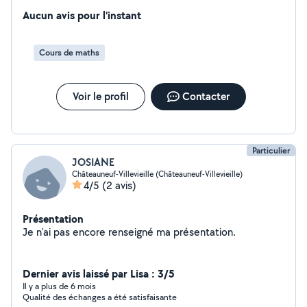
concours. remise à niveau préparation au CRPE, je m
occupe aussi de la transition entre le lycée et le
Aucun avis pour l'instant
Supérieur (IUT, fac, prépa.)
Cours de maths
Voir le profil
Contacter
Particulier
JOSIANE
Châteauneuf-Villevieille (Châteauneuf-Villevieille)
4/5
(2 avis)
Présentation
Je n'ai pas encore renseigné ma présentation.
Dernier avis laissé par Lisa : 3/5
Il y a plus de 6 mois
Qualité des échanges a été satisfaisante