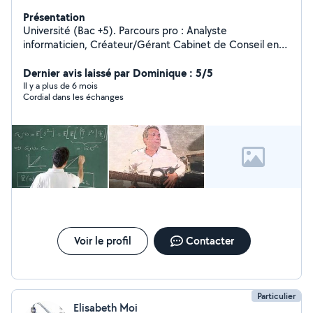
Présentation
Université (Bac +5). Parcours pro : Analyste
informaticien, Créateur/Gérant Cabinet de Conseil en
Informatique puis enseignant (en lycée et université).
Aujourd'hui, je dispense des cours de mathématiques et
Dernier avis laissé par Dominique : 5/5
de guitare acoustique.
Il y a plus de 6 mois
Cordial dans les échanges
Voir le profil
Contacter
Particulier
Elisabeth Moi