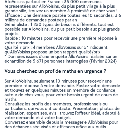
AlloVoisins partout en France : 35 000 communes
représentées sur AlloVoisins, du plus petit village à la plus
grande ville, trouvez un membre à proximité de chez vous !
Efficace : Une demande postée toutes les 10 secondes, 3.6
millions de demandes postées par an
Généraliste : 1 250 types de besoins différents, tout est
possible sur AlloVoisins, du plus petit besoin aux plus grands
projets.
Rapide : 10 minutes pour recevoir une première réponse à
votre demande
Qualité / prix : 4 membres AlloVoisins sur 5* indiquent
qu’AlloVoisins propose un bon rapport qualité/prix
* Données issues d’une enquête AlloVoisins réalisée sur un
échantillon de 5 671 personnes interrogées (Février 2024)
Vous cherchez un prof de maths en urgence ?
Sur AlloVoisins, seulement 10 minutes pour recevoir une
première réponse à votre demande. Postez votre demande
et trouvez en quelques minutes un membre de confiance,
autour de chez vous, pour votre besoin urgent de cours de
maths
Consultez les profils des membres, professionnels ou
particuliers, qui vous ont contacté. Présentation, photos de
réalisation, expertises, avis : trouvez l'offreur idéal, adapté à
votre demande et à votre budget.
Conversez ensemble depuis la messagerie AlloVoisins pour
des échanges sécurisés et efficaces grâce aux outils