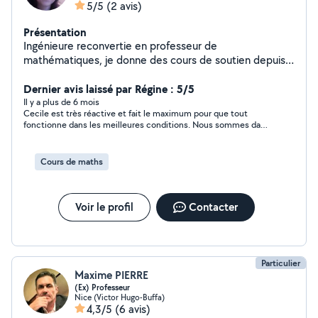
5/5
(2 avis)
Présentation
Ingénieure reconvertie en professeur de
mathématiques, je donne des cours de soutien depuis
plus de 15 ans, en présentiel ou en ligne.
Dernier avis laissé par Régine : 5/5
Il y a plus de 6 mois
Cecile est très réactive et fait le maximum pour que tout
fonctionne dans les meilleures conditions. Nous sommes dans
l'attente de la finalisation de notre échange qui sera, à n'en pas
douter, très positif. Merci Cécile et à très bientôt.
Cordialement . Régine
Cours de maths
Voir le profil
Contacter
Particulier
Maxime PIERRE
(Ex) Professeur
Nice (Victor Hugo-Buffa)
4,3/5
(6 avis)