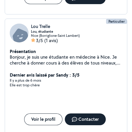
Particulier
Lou Trelle
Lou, étudiante
Nice (Borriglione-Saint Lambert)
3/5
(1 avis)
Présentation
Bonjour, je suis une étudiante en médecine à Nice. Je
cherche à donner cours à des élèves de tous niveaux,
notamment en matières scientifiques, mais je peux
aussi aider dans d'autres matières si besoin. J'ai eu un
Dernier avis laissé par Sandy : 3/5
bac spécialités maths, physique-chimie, option maths
Il y a plus de 6 mois
Elle est trop chère
expertes, et SVT en première Je suis tutrice en
médecine, ce qui me donne de l'expérience dans la
pédagogie, aussi bien pour donner des cours particuliers
que dans des amphithéâtres En parallèle de mon année
de médecine dans le cadre des "mineures", j'ai aussi
validé ma première année de licence de maths
Voir le profil
Contacter
(sciences et technologies)