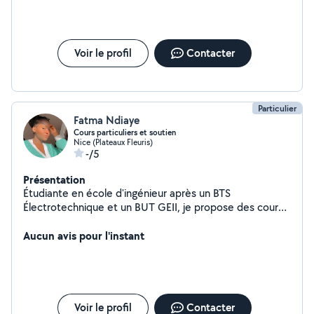
Voir le profil
Contacter
Particulier
Fatma Ndiaye
Cours particuliers et soutien
Nice (Plateaux Fleuris)
-/5
Présentation
Étudiante en école d'ingénieur après un BTS
Électrotechnique et un BUT GEII, je propose des cours
particuliers et du soutien scolaire pour tous niveaux :
primaire, collège et lycée. Matières proposées :
Aucun avis pour l'instant
Mathématiques, Physique-Chimie, Sciences de
l'ingénieur, Électricité/Électronique. Méthode :
Explications claires, exercices progressifs et
accompagnement personnalisé selon les besoins de
l'élève. Objectifs : Améliorer la compréhension, combler
Voir le profil
Contacter