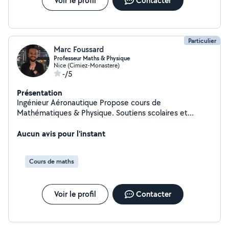
Voir le profil
Contacter
Particulier
Marc Foussard
Professeur Maths & Physique
Nice (Cimiez-Monastere)
-/5
Présentation
Ingénieur Aéronautique Propose cours de
Mathématiques & Physique. Soutiens scolaires et
remise à niveau de la 6ème à la terminale. Si mon profil
vous intéresse, vous pouvez me contacter.
Aucun avis pour l'instant
Cours de maths
Voir le profil
Contacter