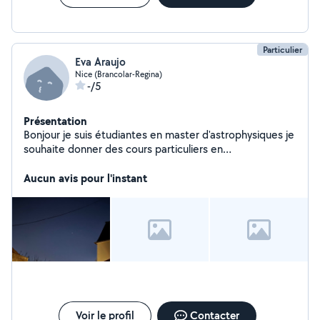
les lacunes, préparer les examens et gagner en
confiance. Lieu : À domicile ou en ligne (selon
préférence). Tarif : À discuter selon le niveau et la
fréquence. CESU accepté.
Particulier
Eva Araujo
Nice (Brancolar-Regina)
-/5
Présentation
Bonjour je suis étudiantes en master d'astrophysiques je
souhaite donner des cours particuliers en
mathématiques de l'école primaire jusqu'au BAC. Mes
tarifs dépendent de la distance à mon domicile.
Aucun avis pour l'instant
Voir le profil
Contacter