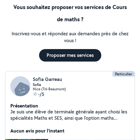
Vous souhaitez proposer vos services de Cours
de maths ?
Inscrivez-vous et répondez aux demandes près de chez
vous !
Proposer mes services
Particulier
Sofia Garreau
Sofia
Nice (Tnl-Beaumont)
-/5
Présentation
Je suis une élève de terminale générale ayant choisi les
spécialités Maths et SES, ainsi que l'option maths
expert. Je souhaiterais par la suite devenir professeur
des ecoles. Je sui une adolescente a l'ecoute et qui
Aucun avis pour l'instant
adore partager des moments avec les enfants.