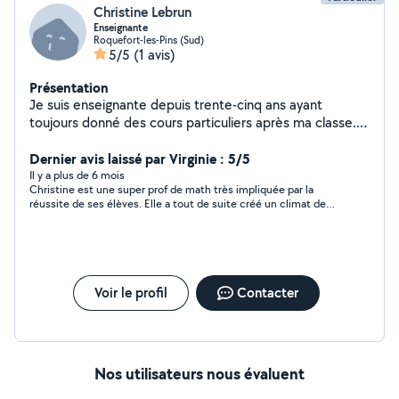
Christine Lebrun
Enseignante
Roquefort-les-Pins (Sud)
5/5
(1 avis)
Présentation
Je suis enseignante depuis trente-cinq ans ayant
toujours donné des cours particuliers après ma classe.
Je prends à cœur mon activité et les résultats de mes
petits élèves sont ma plus belle récompense.
Dernier avis laissé par Virginie : 5/5
Il y a plus de 6 mois
Christine est une super prof de math très impliquée par la
réussite de ses élèves. Elle a tout de suite créé un climat de
confiance et a revu toute la matière de 5 eme collège avec ma
fille sans qu elle ressente le stress habituel par rapport à cette
matière . Une femme d expérience que je remercie beaucoup
pour pour son aide !
Voir le profil
Contacter
Nos utilisateurs nous évaluent