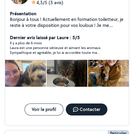
4,3/5
(3 avis)
Présentation
Bonjour à tous ! Actuellement en formation toiletteur, je
reste à votre disposition pour vos loulous ! Je me
déplace à domicile Je garde également vos animaux
pendant vos absences !
Dernier avis laissé par Laure : 5/5
Il y a plus de 6 mois
Laura est une personne sérieuse et aimant les animaux.
Sympathique et agréable, je lui ai accordée toute ma
confiance, elle s'est très bien occupée de notre chat, je la
conseille vivement !
Voir le profil
Contacter
Particulier