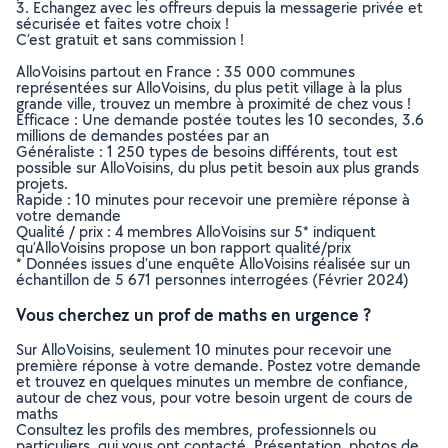
3. Echangez avec les offreurs depuis la messagerie privée et
sécurisée et faites votre choix !
C’est gratuit et sans commission !
AlloVoisins partout en France : 35 000 communes
représentées sur AlloVoisins, du plus petit village à la plus
grande ville, trouvez un membre à proximité de chez vous !
Efficace : Une demande postée toutes les 10 secondes, 3.6
millions de demandes postées par an
Généraliste : 1 250 types de besoins différents, tout est
possible sur AlloVoisins, du plus petit besoin aux plus grands
projets.
Rapide : 10 minutes pour recevoir une première réponse à
votre demande
Qualité / prix : 4 membres AlloVoisins sur 5* indiquent
qu’AlloVoisins propose un bon rapport qualité/prix
* Données issues d’une enquête AlloVoisins réalisée sur un
échantillon de 5 671 personnes interrogées (Février 2024)
Vous cherchez un prof de maths en urgence ?
Sur AlloVoisins, seulement 10 minutes pour recevoir une
première réponse à votre demande. Postez votre demande
et trouvez en quelques minutes un membre de confiance,
autour de chez vous, pour votre besoin urgent de cours de
maths
Consultez les profils des membres, professionnels ou
particuliers, qui vous ont contacté. Présentation, photos de