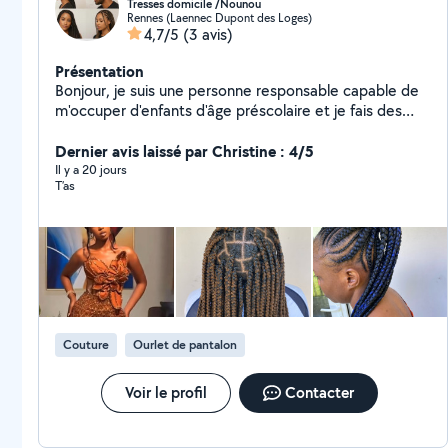
Tresses domicile /Nounou
Rennes (Laennec Dupont des Loges)
4,7/5
(3 avis)
Présentation
Bonjour, je suis une personne responsable capable de
m'occuper d'enfants d'âge préscolaire et je fais des
tresses à domicile. Merci de m'avoir contactée. Je
réalise des coupes, et coutures et des retouches de
Dernier avis laissé par Christine : 4/5
tous types de vêtements.
Il y a 20 jours
T’as
Couture
Ourlet de pantalon
Voir le profil
Contacter