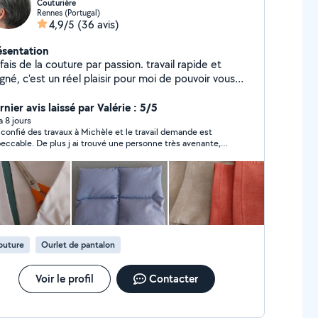
Couturière
Rennes (Portugal)
4,9/5
(36 avis)
ésentation
fais de la couture par passion. travail rapide et
gné, c'est un réel plaisir pour moi de pouvoir vous
ndre service.
nier avis laissé par Valérie : 5/5
 a 8 jours
i confié des travaux à Michèle et le travail demande est
lus j ai trouvé une personne très avenante,
ctive. Je retournerai vers elle sans aucune hésitation.
outure
Ourlet de pantalon
Voir le profil
Contacter