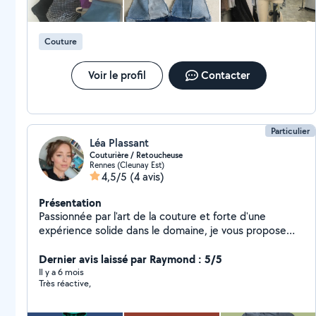
Couture
Voir le profil
Contacter
Particulier
Léa Plassant
Couturière / Retoucheuse
Rennes (Cleunay Est)
4,5/5
(4 avis)
Présentation
Passionnée par l'art de la couture et forte d'une
expérience solide dans le domaine, je vous propose
mes services de couture et de retouches sur mesure.
Que vous ayez besoin de réparer, ajuster ou créer des
Dernier avis laissé par Raymond : 5/5
pièces uniques (upcycling), je mets mon savoir-faire à
Il y a 6 mois
Très réactive,
votre disposition pour répondre à toutes vos attentes.
Je m'assure de toujours offrir un travail soigné et précis,
tout en respectant vos préférences et besoins. De la