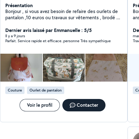
Présentation
Pr
Bonjour , si vous avez besoin de refaire des ourlets de
Bonjour! Je suis 
pantalon ,10 euros ou travaux sur vêtements , brodé un
an
prénom car j' ai une brodeuse en centre ville je suis
rep
créatrice pour enfants , sac a langer , sac a dos ,
Dernier avis laissé par Emmanuelle : 5/5
Co
Der
gigoteuse personnalisé ...
Il y a 9 jours
mar
Parfait. Service rapide et efficace..personne Très sympathique
Tra
Couture
Ourlet de pantalon
C
Voir le profil
Contacter