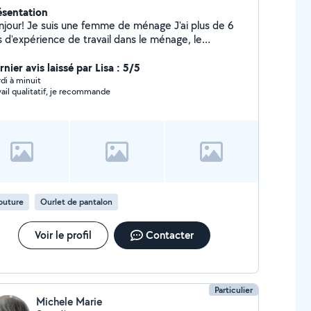
ésentation
une femme de ménage J'ai plus de 6
s d'expérience de travail dans le ménage, le
assage, l'aide aux personnes âgées et la couture
rdialement Marsela
nier avis laissé par Lisa : 5/5
di à minuit
vail qualitatif, je recommande
outure
Ourlet de pantalon
Voir le profil
Contacter
Particulier
Michele Marie