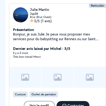
Particulier
Julie Martin
Juju34
Bruz (Bruz Ouest)
5/5
(1 avis)
Présentation
Bonjour, je suis Julie Je peux vous proposer mes
services pour du babysitting sur Rennes ou sur Saint
Maur des fossés. En parallèle, je vous propose mes
services pour des retouches de vêtements ou
Dernier avis laissé par Michel : 5/5
d'accessoires, je suis dans le métier !
Il y a 3 mois
Très bon travail Merci
Couture
Ourlet de pantalon
Voir le profil
Contacter