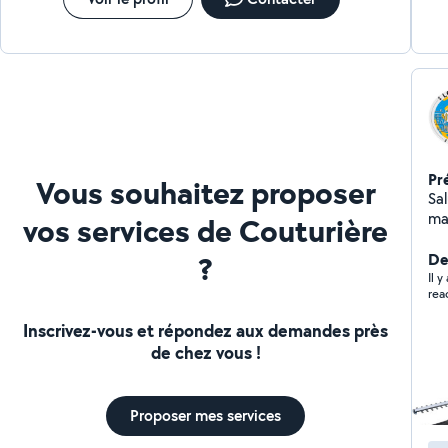
Pr
Vous souhaitez proposer
Salut, Voisin disponible e
ma
vos services de Couturière
tou
?
co
De
ra
Il 
rea
Inscrivez-vous et répondez aux demandes près
de chez vous !
Proposer mes services