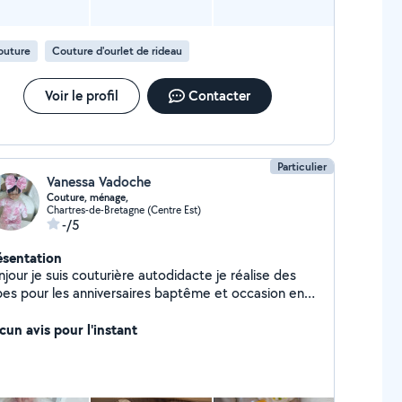
outure
Couture d'ourlet de rideau
Voir le profil
Contacter
Particulier
Vanessa Vadoche
Couture, ménage,
Chartres-de-Bretagne (Centre Est)
-/5
ésentation
jour je suis couturière autodidacte je réalise des
bes pour les anniversaires baptême et occasion en
ut enres je peu faire vos ourlet mes je ne pose pas
s fermetures éclair je peu vous confectionner des
cun avis pour l'instant
deaux sur mesure raccourcir des rideaux
t....demander Moi