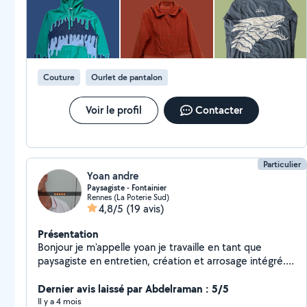
simple réparation à la modification complexe, je suis là
pour donner une seconde vie à vos vêtements !
N'hésitez pas à me contacter pour discuter de vos
projets. Je serai ravie de vous apporter mon expertise
et de vous offrir des solutions personnalisées.
Couture
Ourlet de pantalon
Exemples de prestations: ourlets de pantalons,
ajustements costumes/pantalons, raccourcissement
veste/pulls, etc ... Vous pouvez me joindre directement
Voir le profil
Contacter
sur instagram: @atelierhini
Particulier
Yoan andre
Paysagiste - Fontainier
Rennes (La Poterie Sud)
4,8/5
(19 avis)
Présentation
Bonjour je m'appelle yoan je travaille en tant que
paysagiste en entretien, création et arrosage intégré.
Je suis libre tout week-end pour répondre à vos
besoins.
Dernier avis laissé par Abdelraman : 5/5
Il y a 4 mois