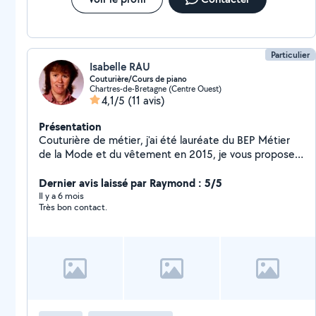
Particulier
Isabelle RAU
Couturière/Cours de piano
Chartres-de-Bretagne (Centre Ouest)
4,1/5
(11 avis)
Présentation
Couturière de métier, j'ai été lauréate du BEP Métier
de la Mode et du vêtement en 2015, je vous propose
mes services de couture retouche et repassage
j'étudie toutes propositions. J'ai prit des cours de piano
Dernier avis laissé par Raymond : 5/5
pendant 5 ans chez un professeur diplômée du
Il y a 6 mois
Très bon contact.
conservatoire de Paris. Et maintenant depuis 2011 je
donne des cours de piano chez le particulier mon public
à de 6 ans à plus de 60 ans, Tarif 18 euros l'heure. Je
garde des enfants très régulièrement depuis votre
domicile, ayant eu le CAP PETITE ENFACE en 2011.