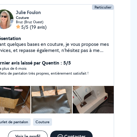
Particulier
Julie Foulon
Couture
Bruz (Bruz Ouest)
5/5
(19 avis)
ésentation
ant quelques bases en couture, je vous propose mes
rvices, et repasse également, n'hésitez pas à me
ntacter !
rnier avis laissé par Quentin : 5/5
y a plus de 6 mois
lets de pantalon très propres, entièrement satisfait !
rlet de pantalon
Couture
Voir le profil
Contacter