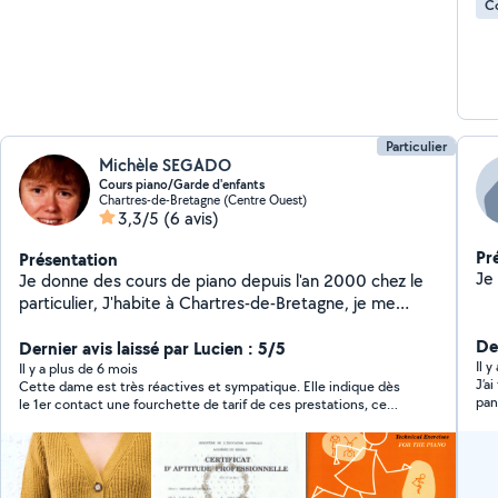
C
Particulier
Michèle SEGADO
Cours piano/Garde d'enfants
Chartres-de-Bretagne (Centre Ouest)
3,3/5
(6 avis)
Pr
Présentation
Je donne des cours de piano depuis l'an 2000 chez le
particulier, J'habite à Chartres-de-Bretagne, je me
déplace à 25 kilomètres de chez moi. Diplômé du CAP
De
Petite Enfance en 2011, je garde des enfants depuis
Dernier avis laissé par Lucien : 5/5
Il y
2000 chez le particulier, ou en structures. Disponible
Il y a plus de 6 mois
J’a
Cette dame est très réactives et sympatique. Elle indique dès
de suite.
pan
le 1er contact une fourchette de tarif de ces prestations, ce
bea
qui est très utile. Je recommande chalereusement ce
prestataire.