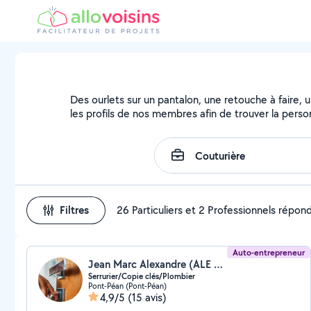
Des ourlets sur un pantalon, une retouche à faire, 
les profils de nos membres afin de trouver la person
Filtres
26 Particuliers et 2 Professionnels répon
Auto-entrepreneur
Jean Marc Alexandre (ALE SERRURIER MULTISERVICES)
Serrurier/Copie clés/Plombier
Pont-Péan (Pont-Péan)
4,9/5
(15 avis)