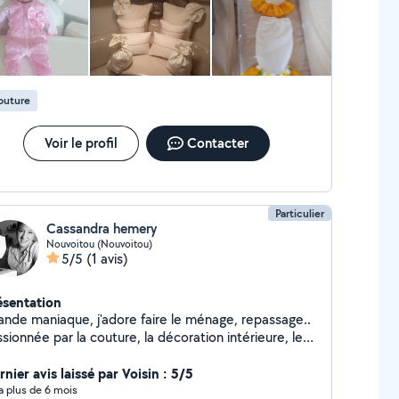
outure
Voir le profil
Contacter
Particulier
Cassandra hemery
Nouvoitou (Nouvoitou)
5/5
(1 avis)
ésentation
ande maniaque, j'adore faire le ménage, repassage..
sionnée par la couture, la décoration intérieure, le
ntage de meuble, les travaux..
nier avis laissé par Voisin : 5/5
y a plus de 6 mois