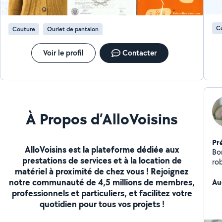
C
Couture
Ourlet de pantalon
Voir le profil
Contacter
À Propos d’AlloVoisins
Pr
AlloVoisins est la plateforme dédiée aux
Bon
prestations de services et à la location de
ro
matériel à proximité de chez vous ! Rejoignez
to
notre communauté de 4,5 millions de membres,
le
Au
ri
professionnels et particuliers, et facilitez votre
ec
quotidien pour tous vos projets !