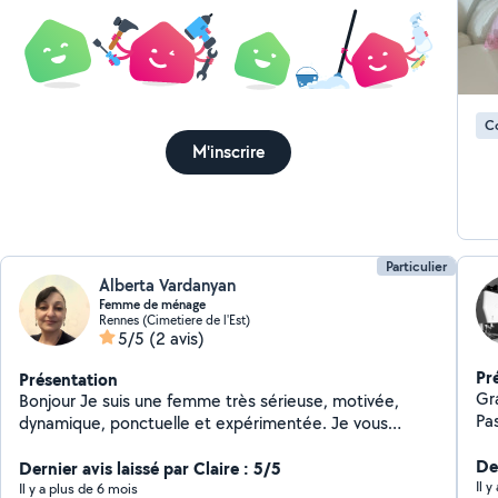
C
M'inscrire
Particulier
Alberta Vardanyan
Femme de ménage
Rennes (Cimetiere de l'Est)
5/5
(2 avis)
Pr
Présentation
Gr
Bonjour Je suis une femme très sérieuse, motivée,
Pas
dynamique, ponctuelle et expérimentée. Je vous
mo
propose mes services de ménage, repassage, garde
Der
d'enfant etc. N'hésitez pas à me contacter pour plus
Dernier avis laissé par Claire : 5/5
Il 
d'informations Bien cordialement Alberta
Il y a plus de 6 mois