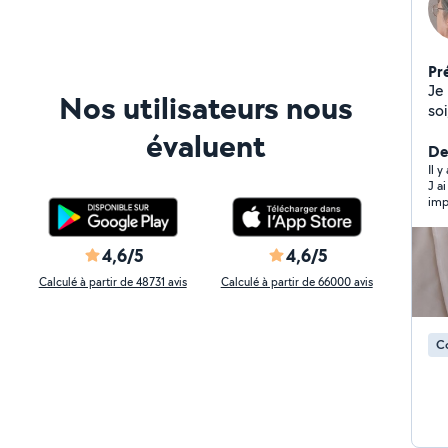
Pr
Je 
Nos utilisateurs nous
soi
re
évaluent
Der
Il y
J a
impeccable. De p
réa
4,6/5
4,6/5
Calculé à partir de 48731 avis
Calculé à partir de 66000 avis
C