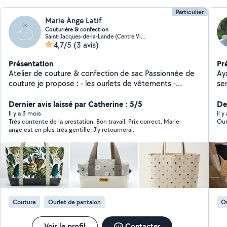
Particulier
Marie Ange Latif
Couturière & confection
Saint-Jacques-de-la-Lande (Centre Ville)
4,7/5
(3 avis)
Présentation
Pr
Atelier de couture & confection de sac Passionnée de
Ay
couture je propose : - les ourlets de vêtements -
se
confection de rideaux, coussins sur mesure -
co
confection de sacs
Dernier avis laissé par Catherine : 5/5
De
Il y a 3 mois
Il 
Très contente de la prestation. Bon travail. Prix correct. Marie-
Our
ange est en plus très gentille. J'y retournerai.
Couture
Ourlet de pantalon
Ou
Voir le profil
Contacter