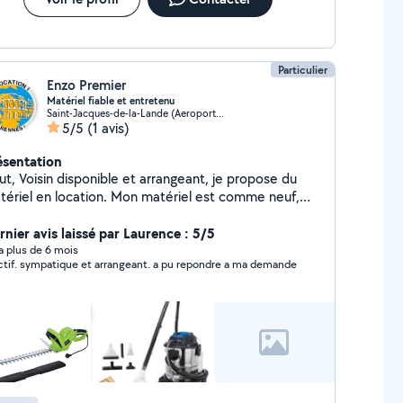
Particulier
Enzo Premier
Matériel fiable et entretenu
Saint-Jacques-de-la-Lande (Aeroport-Ecarts)
5/5
(1 avis)
ésentation
t arrangeant, je propose du
tériel en location. Mon matériel est comme neuf,
jours entretenu et prêt à l'emploi. Je privilégie la
nfiance et les échange simple entre voisins. Réponse
rnier avis laissé par Laurence : 5/5
pide et tarifs accessibles ( shampouineuse ( 15 euros
y a plus de 6 mois
ctif. sympatique et arrangeant. a pu repondre a ma demande
la journée) Numéro de téléphone : 07-82-64-96-02