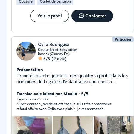
Couture
Ourlet de pantalon
Voir le profil
Contacter
Particulier
Cylia Rodriguez
Couturière et Baby-sitter
Rennes (Cleunay Est)
5/5
(2 avis)
Présentation
Jeune étudiante, je mets mes qualités à profit dans les
domaines de la garde d'enfant ainsi que dans la
couture. Fille aînée d'une fratrie de 4 enfants et
passionnée de couture, je n'hésite pas à rendre service
Dernier avis laissé par Maelle : 5/5
!!!
Il y a plus de 6 mois
Super contact , rapide et efficace je suis très contente et
referai affaire avec Cylia avec plaisir , je recommande.