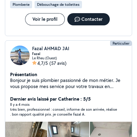
Plomberie
Débouchage de toilettes
Voir le profil
Contacter
Particulier
Fazal AHMAD JAI
Fazal
Le Rheu (Ouest)
4,7/5
(57 avis)
Présentation
Bonjour je suis plombier passionné de mon métier. Je
vous propose mes service pour votre travaux en
plomberie ou en chauffage . Dépannage Installation
sanitaire Modification d'arrivée, d'eau évacuation
Dernier avis laissé par Catherine : 5/5
Montage/ meuble évier meuble vasque, douche , parois
Il y a 4 mois
très bien, professionnel : conseil, informe de son arrivée, réalise
Rénovation salle de bain complète si besoin des photos
. bon rapport qualité prix. je conseille Fazal A.
de mes salle de bain je peux vous fournir je suis
également disponible pour vous conseiller avant , après
ou pendant les travaux je suis à votre écoute.