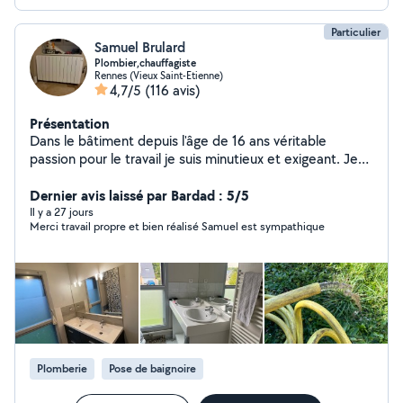
Particulier
Samuel Brulard
Plombier,chauffagiste
Rennes (Vieux Saint-Etienne)
4,7/5
(116 avis)
Présentation
Dans le bâtiment depuis l'âge de 16 ans véritable
passion pour le travail je suis minutieux et exigeant. Je
vous propose mes services pour le dépannage
chaudière, gaz et fuel ainsi que l'installation et le
Dernier avis laissé par Bardad : 5/5
remplacement d'appareils sanitaire ou de chauffage.
Il y a 27 jours
Merci travail propre et bien réalisé Samuel est sympathique
Ayant a mon actif de nombreuses rénovations et salle
de bain clef en mains je saurais vous conseiller dans
votre projet.
Plomberie
Pose de baignoire