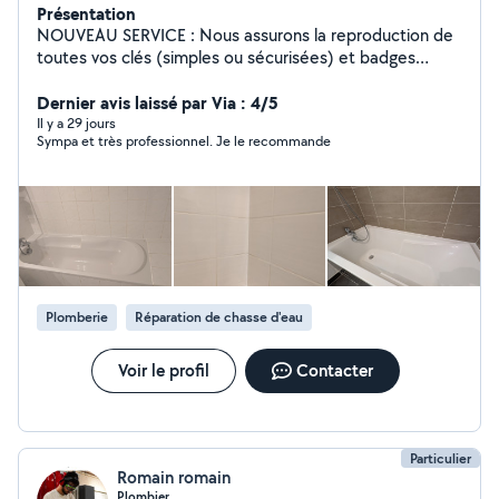
Présentation
NOUVEAU SERVICE : Nous assurons la reproduction de
toutes vos clés (simples ou sécurisées) et badges
d'immeubles. Travail de précision sur machine
électronique de dernière génération. Serrurier, et
Dernier avis laissé par Via : 4/5
plombier sanitaire ponctuel rapide et travail soigné. Je
Il y a 29 jours
Sympa et très professionnel. Je le recommande
mets mes compétences à votre service pour simplifier
votre quotidien. Serrurerie: porte claquée, clé cassée, -
sécurisation après infraction, - remplacement des
serrures, - réparation volets roulants, remplacement des
vitres et ferme porte. Plomberie sanitaire : réparation
des fuites d'eau, remplacement robinetterie,
remplacement des joints de douche, lavabo, évier/ plan
de travail Broderie personnalisée sur textiles,
Plomberie
Réparation de chasse d'eau
casquettes.
Voir le profil
Contacter
Particulier
Romain romain
Plombier