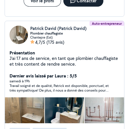
Voir le profil
Contacter
Auto-entrepreneur
Patrick David (Patrick David)
Plombier chauffagiste
Chantepie (Est)
4,7/5
(175 avis)
Présentation
J'ai 17 ans de service, en tant que plombier chauffagiste
et très content de rendre service.
Dernier avis laissé par Laura : 5/5
samedi à 19h
Travail soigné et de qualité, Patrick est disponible, ponctuel, et
très sympathique! De plus, il nous a donné des conseils pour
que l’évier et la baignoire qu’il a débouché ne se bouchent plus
et nous a installé un siphon en plus.