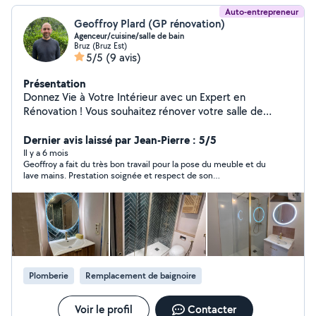
Auto-entrepreneur
Geoffroy Plard (GP rénovation)
Agenceur/cuisine/salle de bain
Bruz (Bruz Est)
5/5
(9 avis)
Présentation
Donnez Vie à Votre Intérieur avec un Expert en
Rénovation ! Vous souhaitez rénover votre salle de
bains, installer une cuisine moderne, poser un nouveau
sol. Faites appel à un professionnel passionné pour des
Dernier avis laissé par Jean-Pierre : 5/5
travaux soignés et durables. Salle de bains: Création ou
Il y a 6 mois
Geoffroy a fait du très bon travail pour la pose du meuble et du
rénovation, douche à l'italienne, faïence, robinetterie.
lave mains. Prestation soignée et respect de son
Cuisine : Pose sur mesure, ajustements précis, finitions
environnement. Geoffroy est ponctuel et très sympathique. Je
impeccables. Revêtements de sol: Parquet, carrelage,
le recommande vivement et ne manquerais pas au besoin de
PVC, un sol élégant et résistant. Garantie décennale :
refaire appel à ses services.
Vos travaux protégés pendant 10 ans. Qualité &
précision : Des finitions haut de gamme pour un intérieur
unique. Accompagnement sur mesure : Conseils et suivi
personnalisé. Confiez-nous votre projet et transformez
Plomberie
Remplacement de baignoire
votre intérieur avec sérénité ! Contactez-moi pour un
devis gratuit. Me contacter par téléphone
Voir le profil
Contacter