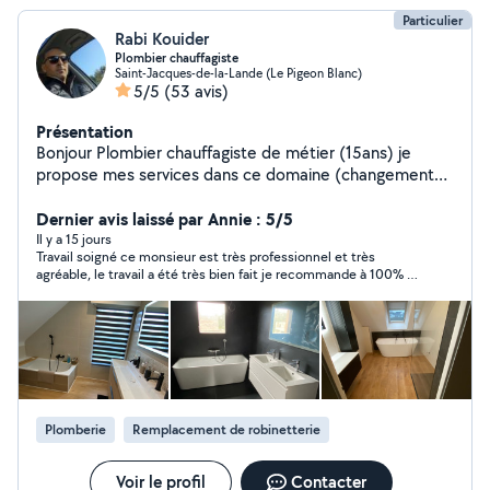
Particulier
Rabi Kouider
Plombier chauffagiste
Saint-Jacques-de-la-Lande (Le Pigeon Blanc)
5/5
(53 avis)
Présentation
Bonjour Plombier chauffagiste de métier (15ans) je
propose mes services dans ce domaine (changement
wc ,installation en cuivre ,robinet ,ballon d'eau
chaude,lavabo,baignoire.... ) comme je fais des travaux
Dernier avis laissé par Annie : 5/5
de rénovation salle de bain(carrelage et faïence ) ainsi
Il y a 15 jours
Travail soigné ce monsieur est très professionnel et très
que pose de cuisine travail propres et précis
agréable, le travail a été très bien fait je recommande à 100% je
ferai appel à lui à nouveau sans hesitation. Vraiment sérieux.
Plomberie
Remplacement de robinetterie
Voir le profil
Contacter