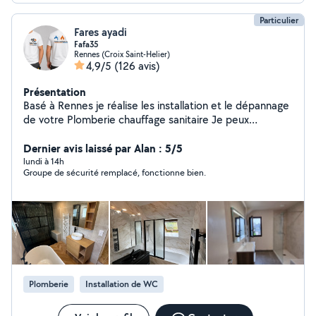
Particulier
Fares ayadi
Fafa35
Rennes (Croix Saint-Helier)
4,9/5
(126 avis)
Présentation
Basé à Rennes je réalise les installation et le dépannage
de votre Plomberie chauffage sanitaire Je peux
résoudre vos problèmes réseau ( fuite d'eau
débouchage WC) merci de me contacter.
Dernier avis laissé par Alan : 5/5
lundi à 14h
Groupe de sécurité remplacé, fonctionne bien.
Plomberie
Installation de WC