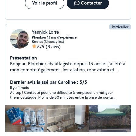
Voir le profil
Contacter
Particulier
Yannick Lorre
Plombier 13 ans d'expérience
Rennes (Cleunay Est)
5/5
(8 avis)
Présentation
Bonjour. Plombier chauffagiste depuis 13 ans et j'ai été à
mon compte également. Installation, rénovation et
dépannages. Robinets, Wc, Chauffe eau, Radiateurs,
fuites, cuivre, pvc, per + travaux divers! Aussi, je loue un
Dernier avis laissé par Caroline : 5/5
barnum de 3m*2m*1.80m, hauteur totale 2.65m.Visible
Il y a 1 mois
Au top ! Contacté pour une difficulté à remplacer un mitigeur
en photo. Je rayonne sur le bassin Rennais. N'hésitez
thermostatique. Moins de 30 minutes entre la prise de contact
pas au besoin.Bonne journée :)
et le dépannage, communication très agréable et tarif très
honnête !