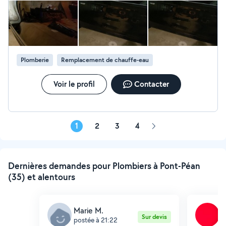
Plomberie
Remplacement de chauffe-eau
Voir le profil
Contacter
1
2
3
4
Page
suivante
Dernières demandes pour Plombiers à Pont-Péan
(35) et alentours
Marie M.
S
Sur devis
postée à 21:22
p