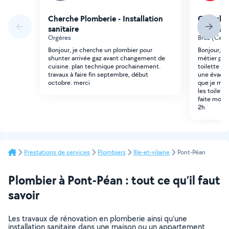
Cherche Plomberie - Installation
Cherche 
sanitaire
sanitaire
Orgères
Bruz (Cent
Bonjour, je cherche un plombier pour
Bonjour, J
shunter arrivée gaz avant changement de
métier pou
cuisine. plan technique prochainement.
toilette su
travaux à faire fin septembre, début
une évacua
octobre. merci
que je mett
les toilet
faite moi 
2h
Prestations de services
Plombiers
Ille-et-vilaine
Pont-Péan
Plombier à Pont-Péan : tout ce qu’il faut
savoir
Les travaux de rénovation en plomberie ainsi qu’une
installation sanitaire dans une maison ou un appartement