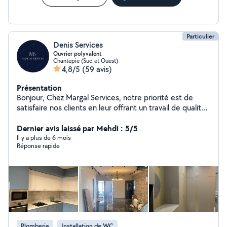
Particulier
Denis Services
Ouvrier polyvalent
Chantepie (Sud et Ouest)
4,8/5
(59 avis)
Présentation
Bonjour, Chez Margal Services, notre priorité est de
satisfaire nos clients en leur offrant un travail de qualité
à un prix raisonnable. Disponibles à tout moment, nous
mettons notre savoir-faire à votre service. C'est avec
Dernier avis laissé par Mehdi : 5/5
plaisir que nous rendrons service à nos chers voisins.
Il y a plus de 6 mois
Réponse rapide
Nous proposons une large gamme de prestations dans
le secteur du bâtiment : Plomberie, peinture, carrelage,
bricolage, menuiserie, métallerie, plâtrerie, pose de
placo, serrurerie, installation électrique, pose de
parquet, revêtement de sol, installation de cuisines et
de salles de bain, ainsi que du dépannage multiservices.
Nous intervenons à Renne et dans ses environs. Tous
les services réunis pour mener à bien votre projet.
Plomberie
Installation de WC