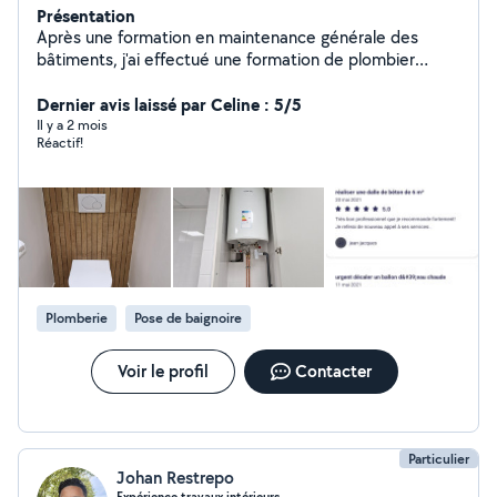
Présentation
Après une formation en maintenance générale des
bâtiments, j'ai effectué une formation de plombier
chauffagiste. Disponible, équipé en matériel et d'un
camion, je suis à votre disposition pour réaliser vos
Dernier avis laissé par Celine : 5/5
besoins. Je suis particulièrement spécialisé en
Il y a 2 mois
Réactif!
rénovations et dépannages et salle de bain clé en main.
Plomberie
Pose de baignoire
Voir le profil
Contacter
Particulier
Johan Restrepo