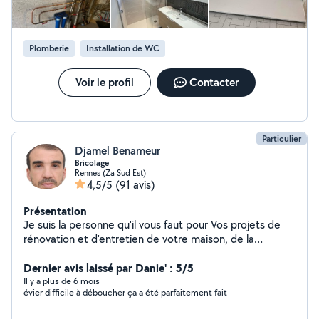
Plomberie
Installation de WC
Voir le profil
Contacter
Particulier
Djamel Benameur
Bricolage
Rennes (Za Sud Est)
4,5/5
(91 avis)
Présentation
Je suis la personne qu'il vous faut pour Vos projets de
rénovation et d'entretien de votre maison, de la
menuiserie à la vitrerie en passant par les petits travaux
de bricolage. Je mets mon savoir faire à votre service
Dernier avis laissé par Danie' : 5/5
pour améliorer votre espace de vie. Vous avez besoin
Il y a plus de 6 mois
évier difficile à déboucher ça a été parfaitement fait
d'un coup de main ? Je suis là pour vous aider !
accrocher des cadres, monter des meubles, réparer