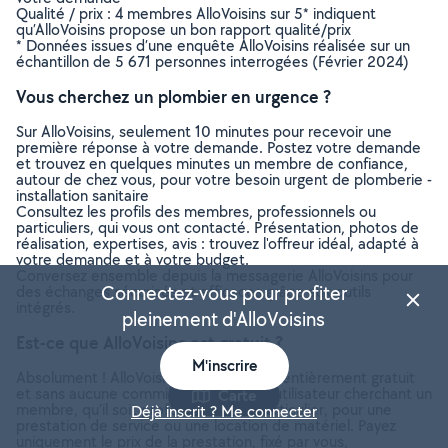
Qualité / prix : 4 membres AlloVoisins sur 5* indiquent
qu’AlloVoisins propose un bon rapport qualité/prix
* Données issues d’une enquête AlloVoisins réalisée sur un
échantillon de 5 671 personnes interrogées (Février 2024)
Vous cherchez un plombier en urgence ?
Sur AlloVoisins, seulement 10 minutes pour recevoir une
première réponse à votre demande. Postez votre demande
et trouvez en quelques minutes un membre de confiance,
autour de chez vous, pour votre besoin urgent de plomberie -
installation sanitaire
Consultez les profils des membres, professionnels ou
particuliers, qui vous ont contacté. Présentation, photos de
réalisation, expertises, avis : trouvez l'offreur idéal, adapté à
votre demande et à votre budget.
Conversez ensemble depuis la messagerie AlloVoisins pour
Connectez-vous pour profiter
des échanges sécurisés et efficaces grâce aux outils
intégrés.
pleinement d'AlloVoisins
Est-ce que AlloVoisins est gratuit ?
M'inscrire
Absolument ! AlloVoisins est un service entièrement gratuit
et sans aucune commission pour tout utilisateur cherchant un
Carte
membre, qu’il soit professionnel ou particulier, pour une
Déjà inscrit ? Me connecter
prestation de service ou une location de matériel. Payez
uniquement le prix de la prestation, fixé par vous,