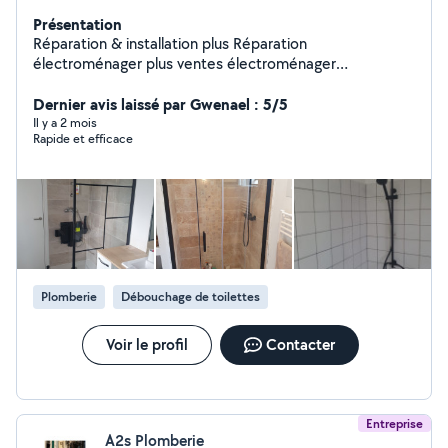
Présentation
Réparation & installation plus Réparation
électroménager plus ventes électroménager
reconditionné avec garantie Réparation plomberie et
instalation Montage meuble en kit Pose cuisine
Dernier avis laissé par Gwenael : 5/5
Réparation serrure Électricité Réparation et instalation
Il y a 2 mois
Rapide et efficace
pompe à chaleur (clim) instalation télévision,tringle à
rideau,étagère extr.. Réparation volet manuelle et
électrique N'hésite pas. Zero.six .zero. deux. vigne
.quatre. soixante .un .dix .sept.
Plomberie
Débouchage de toilettes
Voir le profil
Contacter
Entreprise
A2s Plomberie