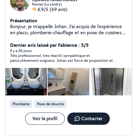
Expérience travaux intérieurs
Rennes (Le Landry)
4,9/5
(69 avis)
Présentation
Bonjour, je m'appelle Johan. J'ai acquis de l'expérience
en placo, plomberie-chauffage et en pose de cuisines.
Je peux vous aider à réaliser différents projets de
travaux intérieurs, selon vos besoins.
Dernier avis laissé par Fabienne : 5/5
Il y a 26 jours
Très professionnel, très réactif, sympathique et
particulièrement soigneux. Johan est force de proposition et
trouve toujours d'excellentes solutions au moindre problème.
Je recommande à 100 % ! L'intervention consistait à changer
une robinetterie de cuisine.
Plomberie
Pose de douche
Voir le profil
Contacter