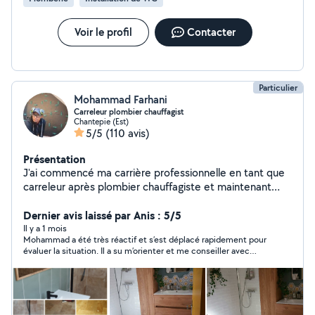
N'hésitez pas à nous contacter, nous sommes à votre
écoute. Cordialement, L'équipe Margal Services
Voir le profil
Contacter
Particulier
Mohammad Farhani
Carreleur plombier chauffagist
Chantepie (Est)
5/5
(110 avis)
Présentation
J'ai commencé ma carrière professionnelle en tant que
carreleur après plombier chauffagiste et maintenant
électricien je me suis spécialisé dans la rénovation
complète de salles de bain. n'hésitez pas à m'appeler
Dernier avis laissé par Anis : 5/5
pour tous vos chantiers neufs et de rénovations. merci.
Il y a 1 mois
Mohammad a été très réactif et s’est déplacé rapidement pour
Pensez au désembouage (rinçage) de votre circuit
évaluer la situation. Il a su m’orienter et me conseiller avec
chauffage, radiateurs et plancher chauffant, c'est
professionnalisme. Son travail est soigné, propre et de grande
indispensable au bon fonctionnement de votre système
qualité. En plus d’être très compétent, Mohammad est une
chauffage !!!
personne très sympathique. Je le recommande sans hésitation
!