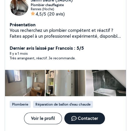
Plombier chauffagiste
Rennes (Hoche)
4,5/5
(20 avis)
Présentation
Vous recherchez un plombier compétent et réactif ?
Faites appel à un professionnel expérimenté, disponible
pour tous vos travaux et urgences en plomberie.
Services proposés : Dépannage rapide : Fuites d'eau,
Dernier avis laissé par Francois : 5/5
canalisations bouchées, chauffe-eau en panne.
Il y a 1 mois
Très arrangeant, réactif. Je recommande.
Installation et rénovation : Pose de sanitaires,
robinetterie, chauffe-eau, douches, baignoires.
Entretien et prévention : Détartrage, diagnostics,
entretien de chauffe-eau et canalisations.
Plomberie
Réparation de ballon d'eau chaude
Voir le profil
Contacter