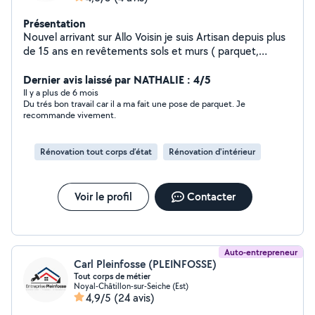
Présentation
Nouvel arrivant sur Allo Voisin je suis Artisan depuis plus
de 15 ans en revêtements sols et murs ( parquet,
carrelage etc..... ainsi que pose placo et d'isolation,
bande à placo, peinture, tapisserie faïence etc.....). Je
Dernier avis laissé par NATHALIE : 4/5
travaille avec mon apprenti. Je suis sous le statut d'auto
Il y a plus de 6 mois
Du trés bon travail car il a ma fait une pose de parquet. Je
entrepreneur donc pas de facturation de TVA. Je suis
recommande vivement.
disponible pour vous rencontrer sur les lieux de vos
travaux afin de discuter avec vous de vos besoins et de
vous faire un devis ainsi que de vous conseiller dans le
Rénovation tout corps d’état
Rénovation d'intérieur
choix des matériaux. Je reste à votre disposition Au
plaisir de vous rencontrer.
Voir le profil
Contacter
Auto-entrepreneur
Carl Pleinfosse (PLEINFOSSE)
Tout corps de métier
Noyal-Châtillon-sur-Seiche (Est)
4,9/5
(24 avis)