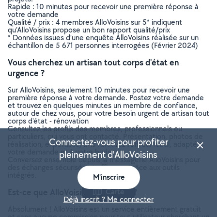
Rapide : 10 minutes pour recevoir une première réponse à
votre demande
Qualité / prix : 4 membres AlloVoisins sur 5* indiquent
qu’AlloVoisins propose un bon rapport qualité/prix
* Données issues d’une enquête AlloVoisins réalisée sur un
échantillon de 5 671 personnes interrogées (Février 2024)
Vous cherchez un artisan tout corps d'état en
urgence ?
Sur AlloVoisins, seulement 10 minutes pour recevoir une
première réponse à votre demande. Postez votre demande
et trouvez en quelques minutes un membre de confiance,
autour de chez vous, pour votre besoin urgent de artisan tout
corps d'état - rénovation
Consultez les profils des membres, professionnels ou
particuliers, qui vous ont contacté. Présentation, photos de
Connectez-vous pour profiter
réalisation, expertises, avis : trouvez l'offreur idéal, adapté à
votre demande et à votre budget.
pleinement d'AlloVoisins
Conversez ensemble depuis la messagerie AlloVoisins pour
des échanges sécurisés et efficaces grâce aux outils
intégrés.
M'inscrire
Est-ce que AlloVoisins est gratuit ?
Carte
Déjà inscrit ? Me connecter
Absolument ! AlloVoisins est un service entièrement gratuit
et sans aucune commission pour tout utilisateur cherchant un