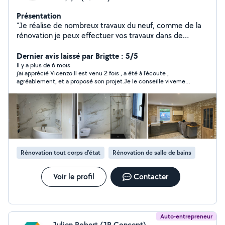
Présentation
"Je réalise de nombreux travaux du neuf, comme de la
rénovation je peux effectuer vos travaux dans de
nombreux domaines, n'hésitez pas à me contactez
particulier comme professionnel . Devis et déplacement
Dernier avis laissé par Brigtte : 5/5
gratuit." pour toute demande, Mon numéro de
Il y a plus de 6 mois
j'ai apprécié Vicenzo.Il est venu 2 fois , a été à l'écoute ,
téléphone est sur mon profil
agréablement, et a proposé son projet.Je le conseille vivement
car c'est quelqu'un de sérieux ..Les autres avis sont là, tous
positifs... Je le recommande vivement. Je n'ai pas de photos
car les travaux ont été repoussés. Merci, Vivenzo NB ( je ne
trouve pas le site "Allo voisins" très simple
Rénovation tout corps d’état
Rénovation de salle de bains
Voir le profil
Contacter
Auto-entrepreneur
Julien Robert (JR Concept)