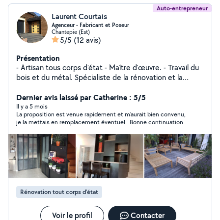
Auto-entrepreneur
Laurent Courtais
Agenceur - Fabricant et Poseur
Chantepie (Est)
5/5
(12 avis)
Présentation
- Artisan tous corps d'état - Maître d'œuvre. - Travail du
bois et du métal. Spécialiste de la rénovation et la
modernisation d'escaliers et de la fabrication de
bibliothèques personnalisées.
Dernier avis laissé par Catherine : 5/5
Il y a 5 mois
La proposition est venue rapidement et m'aurait bien convenu,
je la mettais en remplacement éventuel . Bonne continuation,
Laurent!
Rénovation tout corps d’état
Voir le profil
Contacter