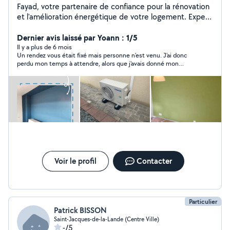
Fayad, votre partenaire de confiance pour la rénovation
et l'amélioration énergétique de votre logement. Expert
en rénovation globale de maison et d'appartement.
Pompe à chaleur, climatisation, peinture, sol, isolation,
Dernier avis laissé par Yoann : 1/5
cuisine... L'équipe FAYAD vous assure un projet clés en
Il y a plus de 6 mois
Un rendez vous était fixé mais personne n'est venu. J'ai donc
main et une étude entièrement personnalisée. Nous
perdu mon temps à attendre, alors que j'avais donné mon
sommes le choix idéal, pour transformer vos espaces et
téléphone. Il était donc facile de me joindre.
garantir votre confort
Voir le profil
Contacter
Particulier
Patrick BISSON
Saint-Jacques-de-la-Lande (Centre Ville)
-/5