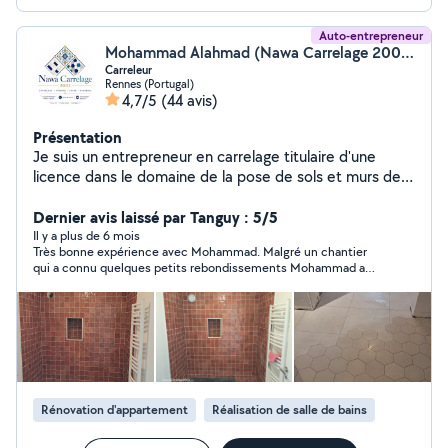
Auto-entrepreneur
Mohammad Alahmad (Nawa Carrelage 2002)
Carreleur
Rennes (Portugal)
4,7/5
(44 avis)
Présentation
Je suis un entrepreneur en carrelage titulaire d'une
licence dans le domaine de la pose de sols et murs de
toutes dimensions. Tous les travaux que nous réalisons
sont couverts par une garantie décennale, je prends en
Dernier avis laissé par Tanguy : 5/5
charge toutes vos demandes et vous accompagne tout
Il y a plus de 6 mois
Très bonne expérience avec Mohammad. Malgré un chantier
au long de votre projet et vous apporte des conseils
qui a connu quelques petits rebondissements Mohammad a
avisés afin de vous fournir des prestations à la hauteur
toujours su s'adapter et trouver les bonnes solutions. Le rendu
de vos attentes, DEVIS ET DÉPLACEMENT GRATUIT.
est bon et soigné. Mohammad est également très vigilant, il
prends bien soin de faire attention aux autres parties de la
maison et donne toujours un coup de menage apres son
passage. Je recommande et je n'hésiterais pas à refaire appel a
ses services. Merci !
Rénovation d'appartement
Réalisation de salle de bains