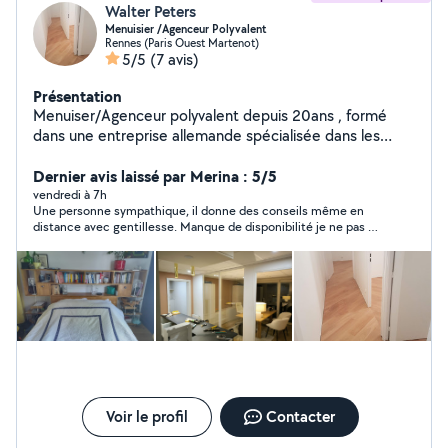
Walter Peters
Menuisier /Agenceur Polyvalent
Rennes (Paris Ouest Martenot)
5/5
(7 avis)
Présentation
Menuiser/Agenceur polyvalent depuis 20ans , formé
dans une entreprise allemande spécialisée dans les
réalisations exceptionnelles, j'ai pu développer mon
savoir faire dans plus de 15 pays. Précision, efficacité et
Dernier avis laissé par Merina : 5/5
créativité sont mon standard. Un problème? Un
vendredi à 7h
Une personne sympathique, il donne des conseils même en
imprévu? Je suis le professionnel qu'il vous faut Vous
distance avec gentillesse. Manque de disponibilité je ne pas pu
avez des idées d'aménagement d'intérieur ou
travailler avec lui.
d'extérieur? Moi je les réalise! Si jamais vous avez des
questions ou besoin d'un devis, n'hésitez pas, Au plaisir
de vous renseigner et d'être votre solution
Voir le profil
Contacter