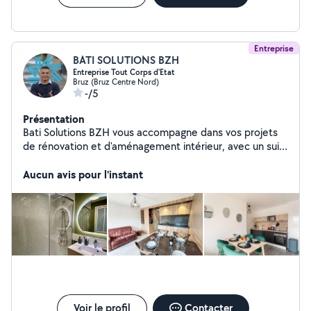
Entreprise
BATI SOLUTIONS BZH
Entreprise Tout Corps d'Etat
Bruz (Bruz Centre Nord)
-/5
Présentation
Bati Solutions BZH vous accompagne dans vos projets
de rénovation et d'aménagement intérieur, avec un suivi
complet et personnalisé. Nous intervenons sur
l'ensemble des corps de métiers, tous couverts par nos
Aucun avis pour l'instant
assurances décennales : Plomberie & chauffage,
électricité générale, cloisons sèches & isolation,
revêtements muraux et de sols, menuiseries
extérieures, agencement intérieur et énergies
renouvelables. Entreprise à taille humaine, nous
réunissons une équipe d'artisans qualifiés, passionnés
par le travail bien fait. Avec nous, vous bénéficiez d'un
interlocuteur unique, de travaux parfaitement
coordonnés et d'un résultat à la hauteur de vos
Voir le profil
Contacter