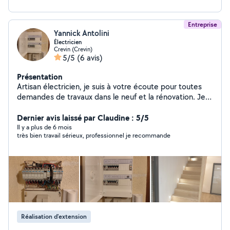
Entreprise
Yannick Antolini
Électricien
Crevin (Crevin)
5/5
(6 avis)
Présentation
Artisan électricien, je suis à votre écoute pour toutes
demandes de travaux dans le neuf et la rénovation. Je
réalise aussi des entretiens VMC, des dépannages et
des installations de domotiques. Devis gratuit
Dernier avis laissé par Claudine : 5/5
Il y a plus de 6 mois
très bien travail sérieux, professionnel je recommande
Réalisation d'extension