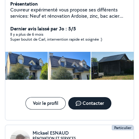
Présentation
Couvreur expérimenté vous propose ses différents
services: Neuf et rénovation Ardoise, zinc, bac acier
Joint de bout zinc pour toiture à faible pente. Gouttière
zinc demie ronde, Nantaise ou havraise Création ou
Dernier avis laissé par Jo : 5/5
remplacement de fenêtre de toit de type Velux. Pose
Il y a plus de 6 mois
Super boulot de Carl, intervention rapide et soignée :)
de conduit du type Poujoulat Ventilation comble, vmc,
fosse septique etc. Panneau solaire Charpente Bardage
ardoise ou zinc Habillage de cheminée Étudie toutes
propositions, secteur d'activité : Lamballe, St-Brieuc ,
Binic, Paimpol, Guingamp , Lannion et leurs alentours.
N'hésitez pas à me joindre
Voir le profil
Contacter
Particulier
Mickael ESNAUD
RÉNOVATION ET SERVICES