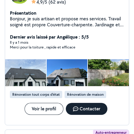
4,9/5
(62 avis)
Présentation
Bonjour, je suis artisan et propose mes services. Travail
soigné est propre Couverture-charpente. Jardinage et
Tonte de pelouse. Peinture intérieur et extérieur Petits
travaux de maçonnerie. Nettoyage, toiture, mur et
Dernier avis laissé par Angélique : 5/5
terrasse. Devis et déplacement gratuit
Il y a 1 mois
Merci pour la toiture , rapide et efficace
Rénovation tout corps d’état
Rénovation de maison
Voir le profil
Contacter
Auto-entrepreneur