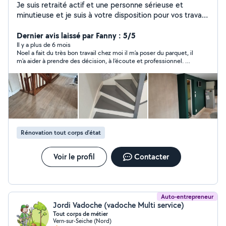
Je suis retraité actif et une personne sérieuse et
minutieuse et je suis à votre disposition pour vos travaux
de peinture, tapisserie, parquets flottant je fais
également le montage et la pose de votre cuisine et
Dernier avis laissé par Fanny : 5/5
faïence. N'hésitez pas à me contacter pour un premier
Il y a plus de 6 mois
Noel a fait du très bon travail chez moi il m’a poser du parquet, il
échange...
m’a aider à prendre des décision, à l’écoute et professionnel. Un
travail rapide et bien fait. Je recommande !!
Rénovation tout corps d’état
Voir le profil
Contacter
Auto-entrepreneur
Jordi Vadoche (vadoche Multi service)
Tout corps de métier
Vern-sur-Seiche (Nord)