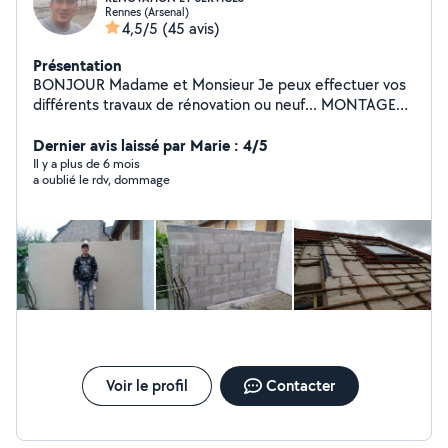
Rennes (Arsenal)
4,5/5
(45 avis)
Présentation
BONJOUR Madame et Monsieur Je peux effectuer vos
différents travaux de rénovation ou neuf... MONTAGES
MEUBLES PEINTURE PLACO BANDES CARRELAGE
PARQUET MAÇONNERIE Merci à vous....... A très
Dernier avis laissé par Marie : 4/5
bientôt j'espère...
Il y a plus de 6 mois
a oublié le rdv, dommage
Voir le profil
Contacter