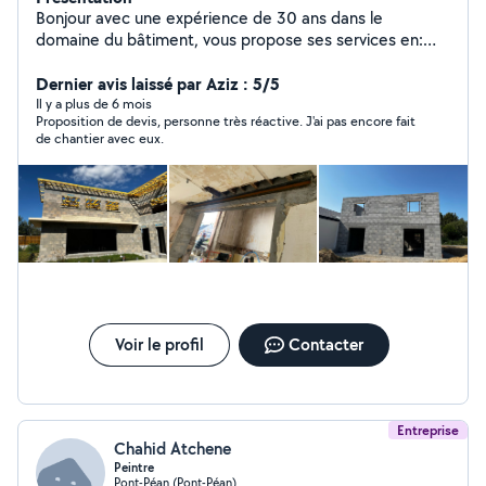
Bonjour avec une expérience de 30 ans dans le
domaine du bâtiment, vous propose ses services en:
Tout type travaux maçonnerie traditionnelle Rénovation,
démolition, intérieur extérieur Agrandissements
Dernier avis laissé par Aziz : 5/5
Terrasses Béton Ouverture de portes et fenêtres
Il y a plus de 6 mois
Proposition de devis, personne très réactive. J'ai pas encore fait
N'hésitez pas à nous contacter merci cordialement
de chantier avec eux.
Voir le profil
Contacter
Entreprise
Chahid Atchene
Peintre
Pont-Péan (Pont-Péan)