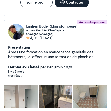
Voir le profil
Contacter
Auto-entrepreneur
Emilien Budel (Elan plomberie)
Artisan Plombier Chauffagiste
Chavagne (Chavagne)
4,1/5
(11 avis)
Présentation
Après une formation en maintenance générale des
bâtiments, j'ai effectué une formation de plombier
chauffagiste. Disponible, équipé en matériel et d'un
camion, je suis à votre disposition pour réaliser vos
Dernier avis laissé par Benjamin : 5/5
besoins. Je suis particulièrement spécialisé en
Il y a 5 mois
très réactif
rénovations et dépannages et salle de bain clé en main.