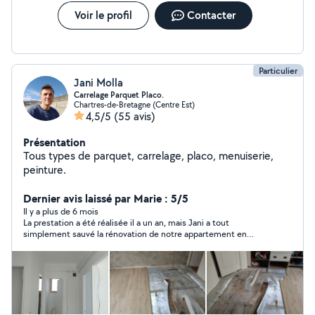
Voir le profil
Contacter
Particulier
Jani Molla
Carrelage Parquet Placo.
Chartres-de-Bretagne (Centre Est)
4,5/5
(55 avis)
Présentation
Tous types de parquet, carrelage, placo, menuiserie,
peinture.
Dernier avis laissé par Marie : 5/5
Il y a plus de 6 mois
La prestation a été réalisée il a un an, mais Jani a tout
simplement sauvé la rénovation de notre appartement en
prenant en charge tout type de travaux ( peinture, plomberie,
petite électricité ...). Le travail a été bien réalisé avec beaucoup
de confiance. Je n'hésiterai pas à la recontacter au besoin.