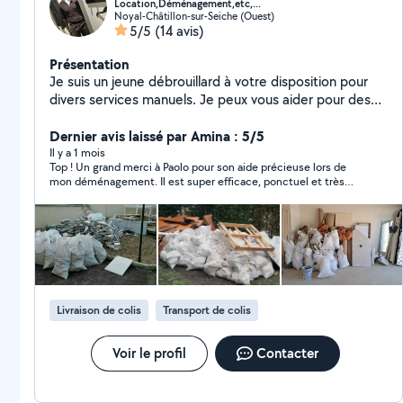
Location,Déménagement,etc,...
Noyal-Châtillon-sur-Seiche (Ouest)
5/5
(14 avis)
Présentation
Je suis un jeune débrouillard à votre disposition pour
divers services manuels. Je peux vous aider pour des
livraisons, des travaux de bricolage, du jardinage, ou
encore des tâches nécessitant du transport. Je suis
Dernier avis laissé par Amina : 5/5
sérieux, organisé, et efficace. Si vous avez un besoin
Il y a 1 mois
Top ! Un grand merci à Paolo pour son aide précieuse lors de
spécifique, n'hésitez pas à me contacter !
mon déménagement. Il est super efficace, ponctuel et très
sympa. Je le recommande les yeux fermés ! Tout s'est super
bien passé. À une prochaine fois sans hésiter !
Livraison de colis
Transport de colis
Voir le profil
Contacter