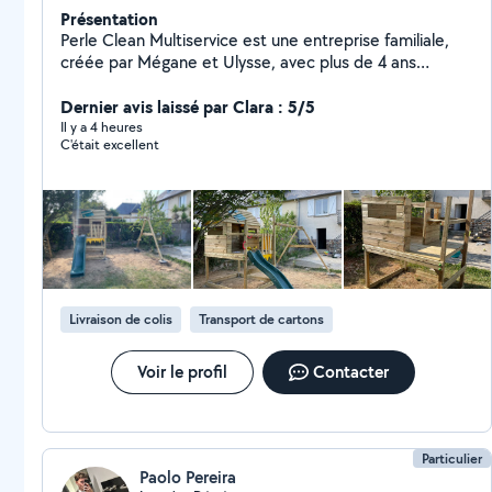
Présentation
Perle Clean Multiservice est une entreprise familiale,
créée par Mégane et Ulysse, avec plus de 4 ans
d'expérience. Nous proposons des services de
ménage, nettoyage, accompagnement, petits travaux,
Dernier avis laissé par Clara : 5/5
montage de meubles et débarras. Notre engagement :
Il y a 4 heures
C'était excellent
vous offrir un service fiable, soigné et personnalisé,
avec le sourire et le souci du travail bien fait.
Livraison de colis
Transport de cartons
Voir le profil
Contacter
Particulier
Paolo Pereira