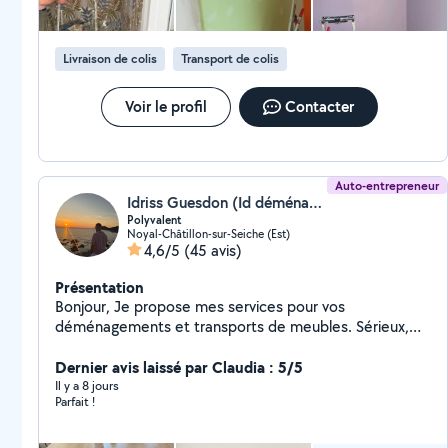
Livraison de colis
Transport de colis
Voir le profil
Contacter
Auto-entrepreneur
Idriss Guesdon (Id déménagement)
Polyvalent
Noyal-Châtillon-sur-Seiche (Est)
4,6/5
(45 avis)
Présentation
Bonjour, Je propose mes services pour vos
déménagements et transports de meubles. Sérieux,
ponctuel et soigneux, je vous accompagne pour :
Chargement et déchargement Déménagement
Dernier avis laissé par Claudia : 5/5
complet ou partiel Transport de meubles et
Il y a 8 jours
Parfait !
électroménager Montage / démontage de meubles
Équipé pour travailler efficacement : Diable Planche à
roulettes Sangles de maintien Je prends soin de vos