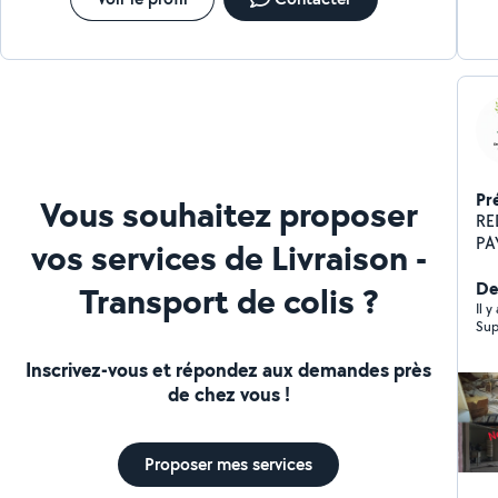
Pr
Vous souhaitez proposer
RE
PAYSAGIST
vos services de Livraison -
ra
vo
Der
Transport de colis ?
verts. (2) NOS INTERV
Il 
Sup
pré
fruitiers. (3) É
Inscrivez-vous et répondez aux demandes près
sécur
de chez vous !
tombe
nett
tr
Proposer mes services
vé
verdisseme