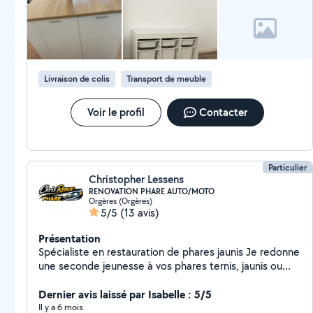
affaires et j'optimise le transport pour gagner du temps
et éviter les risques. Disponible rapidement, en
semaine et le week-end. Contactez-moi pour un devis
rapide !
Livraison de colis
Transport de meuble
Voir le profil
Contacter
Particulier
Christopher Lessens
RENOVATION PHARE AUTO/MOTO
Orgères (Orgères)
5/5
(13 avis)
Présentation
Spécialiste en restauration de phares jaunis Je redonne
une seconde jeunesse à vos phares ternis, jaunis ou
opaques. Résultat : meilleure visibilité, sécurité
renforcée et esthétique retrouvée, sans
Dernier avis laissé par Isabelle : 5/5
remplacement coûteux. Intervention rapide Travail
Il y a 6 mois