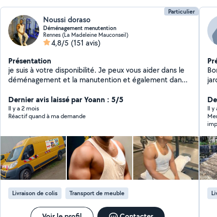
Particulier
Noussi doraso
Déménagement menutention
Rennes (La Madeleine Mauconseil)
4,8/5
(151 avis)
Présentation
Pr
je suis à votre disponibilité. Je peux vous aider dans le
Bonjour Je vous p
déménagement et la manutention et également dans
jardin. Désherbage man
le jardinage merci de me contacter par téléphone
dans l
Dernier avis laissé par Yoann : 5/5
ronces l
De
par la vé
Il y a 2 mois
Il y
Réactif quand à ma demande
Mer
vente ou
imp
pendan
pas
la plantati
for
pet
une 
brouette. Je peu
les
Césu ou l
Livraison de colis
Transport de meuble
Li
av
Voir le profil
Contacter