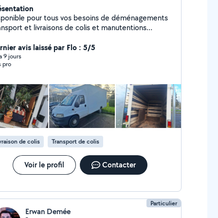
ésentation
sponible pour tous vos besoins de déménagements
ansport et livraisons de colis et manutentions
altruiste et qui aime la satisfaction du
l bien accompli. On dit de bonne heure et de
nier avis laissé par Flo : 5/5
nne humeur ?!
 a 9 jours
s pro
vraison de colis
Transport de colis
Voir le profil
Contacter
Particulier
Erwan Demée