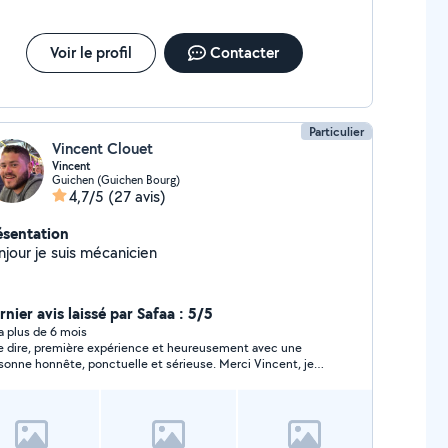
chets verts et enlèvement de vos encombrants.
URQUOI CHOISIR TEDJI ? C'est la garantie d'un
vail soigné et d'un chantier livré parfaitement propre.
Voir le profil
Contacter
 vous souciez plus de l'évacuation je m'occupe de
t !
Particulier
Vincent Clouet
Vincent
Guichen (Guichen Bourg)
4,7/5
(27 avis)
ésentation
njour je suis mécanicien
nier avis laissé par Safaa : 5/5
y a plus de 6 mois
 dire, première expérience et heureusement avec une
sonne honnête, ponctuelle et sérieuse. Merci Vincent, je
ommande vivement, à la prochaine fois sans aucun doute