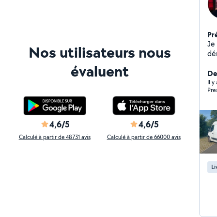
Pr
Je
Nos utilisateurs nous
dém
po
évaluent
leq
Der
: P
Il y
Pre
4,6/5
4,6/5
Calculé à partir de 48731 avis
Calculé à partir de 66000 avis
Li