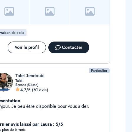
vraison de colis
Voir le profil
Contacter
Particulier
Talel Jendoubi
Talel
Rennes (Suisse)
4,7/5
(61 avis)
ésentation
njour. Je peu être disponible pour vous aider.
nier avis laissé par Laura : 5/5
y a plus de 6 mois