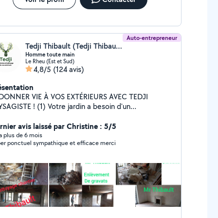
Auto-entrepreneur
Tedji Thibault (Tedji Thibault)
Homme toute main
Le Rheu (Est et Sud)
4,8/5
(124 avis)
ésentation
DONNER VIE À VOS EXTÉRIEURS AVEC TEDJI
E ! (1) Votre jardin a besoin d'un
fraîchissement ou d'un nettoyage profond ? Tedji et à
tre service pour transformer et assainir vos espaces
nier avis laissé par Christine : 5/5
ENTIONS CLÉS : Taille de
y a plus de 6 mois
er ponctuel sympathique et efficace merci
cision : haies, arbustes et taille spécifique d'arbres
LAGAGE & ABATTAGE : entretien et
isation de vos arbres. (4) Ramassage des feuilles
r au sol en automne passage du souffleur.
oyage de vos gouttières (5) ASSAINISSEMENT :
aitement de tout support contaminé et envahi par les
gétaux parasite mousses lichen pollution
nt. (6) Zéro encombre : évacuation de vos