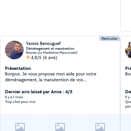
dé
PO
tra
Ne
tou
Particulier
Yannis Benouguef
Déménagement et manutention
Rennes (La Madeleine Mauconseil)
4,8/5
(6 avis)
Présentation
Pr
Bonjour, Je vous propose mon aide pour votre
Bo
déménagement, la manutention de vos
électroménagers et meubles, ainsi que pour tout type
de débarras. Sérieux et minutieux, je saurai prendre
Dernier avis laissé par Anne : 4/5
Der
soin de tous les objets que vous me confierez. Je viens
Il y a 1 mois
Il 
Trop cher pour moi
Que
avec le matériel nécessaire pour un transport en toute
per
sécurité : diable, chariot, sangles, couvertures de
rec
protection. Si besoin, je peux également venir avec une
personne en plus. Je reste à votre disposition pour
toute information complémentaire. Yannis