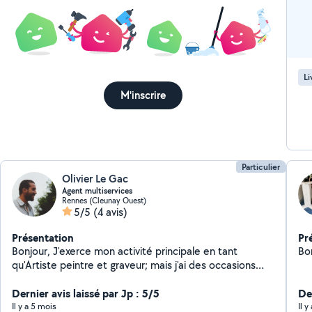
Li
M'inscrire
Particulier
Olivier Le Gac
Agent multiservices
Rennes (Cleunay Ouest)
5/5
(4 avis)
Présentation
Pr
Bonjour, J'exerce mon activité principale en tant
Bo
qu'Artiste peintre et graveur; mais j'ai des occasions
habituelles de travailler en tant qu'agent de sécurité,
manutentionnaire; je réalise des petits travaux de
Dernier avis laissé par Jp : 5/5
Der
bricolage et peinture, de la tonte de pelouse... Je suis
Il y a 5 mois
Il 