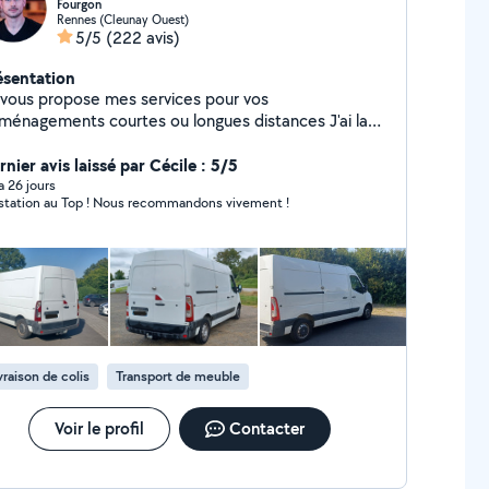
Fourgon
Rennes (Cleunay Ouest)
5/5
(222 avis)
ésentation
 vous propose mes services pour vos
énagements courtes ou longues distances J'ai la
ssibilité de venir avec un collègue de confiance avec
uel je suis habitué à réaliser ces prestations Matériel
nier avis laissé par Cécile : 5/5
etite remorque, diable, chariot et sangles
 a 26 jours
station au Top ! Nous recommandons vivement !
vraison de colis
Transport de meuble
Voir le profil
Contacter