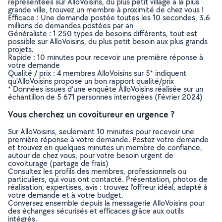
représentées sur AlloVoisins, du plus petit village à la plus
grande ville, trouvez un membre à proximité de chez vous !
Efficace : Une demande postée toutes les 10 secondes, 3.6
millions de demandes postées par an
Généraliste : 1 250 types de besoins différents, tout est
possible sur AlloVoisins, du plus petit besoin aux plus grands
projets.
Rapide : 10 minutes pour recevoir une première réponse à
votre demande
Qualité / prix : 4 membres AlloVoisins sur 5* indiquent
qu’AlloVoisins propose un bon rapport qualité/prix
* Données issues d’une enquête AlloVoisins réalisée sur un
échantillon de 5 671 personnes interrogées (Février 2024)
Vous cherchez un covoitureur en urgence ?
Sur AlloVoisins, seulement 10 minutes pour recevoir une
première réponse à votre demande. Postez votre demande
et trouvez en quelques minutes un membre de confiance,
autour de chez vous, pour votre besoin urgent de
covoiturage (partage de frais)
Consultez les profils des membres, professionnels ou
particuliers, qui vous ont contacté. Présentation, photos de
réalisation, expertises, avis : trouvez l'offreur idéal, adapté à
votre demande et à votre budget.
Conversez ensemble depuis la messagerie AlloVoisins pour
des échanges sécurisés et efficaces grâce aux outils
intégrés.