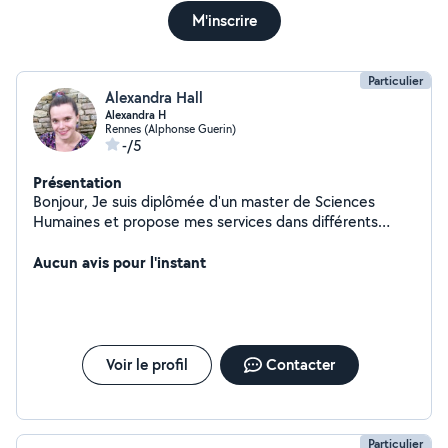
M'inscrire
Particulier
Alexandra Hall
Alexandra H
Rennes (Alphonse Guerin)
-/5
Présentation
Bonjour, Je suis diplômée d'un master de Sciences
Humaines et propose mes services dans différents
domaines, principalement pour des cours particuliers ou
de la garde d'animaux.
Aucun avis pour l'instant
Voir le profil
Contacter
Particulier