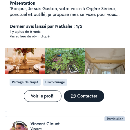
Présentation
"Bonjour, Je suis Gaston, votre voisin à Orgère Sérieux,
ponctuel et outillé, je propose mes services pour vous
aider dans vos projets du quotidien sur le secteur
d'Orgères, Rennes Sud et les communes environnantes
Dernier avis laissé par Nathalie : 1/5
(Bruz, Chartres-de Bretagne, Pont-Péan). Bricolage:
Il y a plus de 6 mois
Pas au lieu du rdv indiqué !
Montage de meubles, pose d'étagère, changement de
luminaires, petite réparation. Entretien extérieur: Tonte
de pelouse, taille de haies, nettoyage haute pression.
Aide & Manutention: Aide au déménagement, transport
d'objets encombrants. Pourquoi me choisir Travaille
sognè et respect des délais. Matériel professionnel à
disposition. Réponse rapide à vos messages N'hésitez
pas à me contater pour discuter de vos besion. À
Partage de trajet
Covoiturage
bientôt!"
Voir le profil
Contacter
Particulier
Vincent Clouet
Vincent