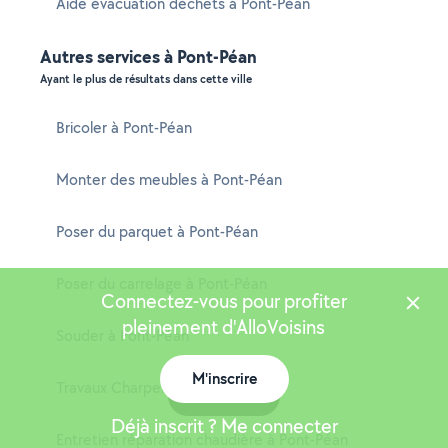
Aide évacuation déchets à Pont-Péan
Autres services à Pont-Péan
Ayant le plus de résultats dans cette ville
Bricoler à Pont-Péan
Monter des meubles à Pont-Péan
Poser du parquet à Pont-Péan
Poser du carrelage à Pont-Péan
Connectez-vous pour profiter
pleinement d'AlloVoisins
Souder à Pont-Péan
M'inscrire
Travaux Charpente à Pont-Péan
Carte
Déjà inscrit ? Me connecter
Entretien réparation chaudière à Pont-Péan