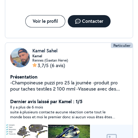
Voir le profil
Contacter
Particulier
Kamel Sahel
Kamel
Rennes (Gaetan Herve)
3,7/5
(6 avis)
Présentation
-Champoineuse puzzi pro 25 la journée -produit pro
pour taches textiles 2 100 mml -Visseuse avec des
brosses de nettoyage. 5 la journée -Nettoyeur vapeur
Sc3 karcher 15 la journée Possibilité livraison à domicile
Dernier avis laissé par Kamel : 1/5
avec supplément Possibilité de faire le nettoyage moi
Il y a plus de 6 mois
suite à plusieurs contacte aucune réaction certe tout le
même également
monde boss et moi le premier donc si aucun vous êtes êtes
sérieux laisser tomber personne bosse avec vois