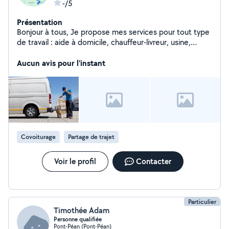
-/5
Présentation
Bonjour à tous, Je propose mes services pour tout type
de travail : aide à domicile, chauffeur-livreur, usine,
manutention. Sérieux, ponctuel et motivé. Permis B et
véhicule à disposition. N'hésitez pas à me contacter
Aucun avis pour l'instant
Covoiturage
Partage de trajet
Voir le profil
Contacter
Particulier
Timothée Adam
Personne qualifiée
Pont-Péan (Pont-Péan)