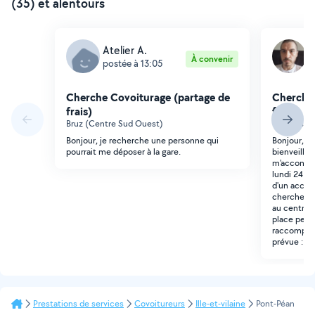
(35) et alentours
Atelier A.
G
À convenir
postée à 13:05
p
Cherche Covoiturage (partage de
Cherche 
frais)
frais)
Bruz (Centre Sud Ouest)
Orgères
Bonjour, je recherche une personne qui
Bonjour, J
pourrait me déposer à la gare.
bienveillan
m'accompag
lundi 24 ao
d'un acco
chercher à
au centre 
place pend
raccompag
prévue : 30
Prestations de services
Covoitureurs
Ille-et-vilaine
Pont-Péan