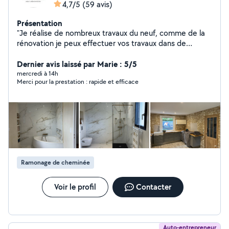
4,7/5
(59 avis)
Présentation
"Je réalise de nombreux travaux du neuf, comme de la
rénovation je peux effectuer vos travaux dans de
nombreux domaines, n'hésitez pas à me contactez
particulier comme professionnel . Devis et déplacement
Dernier avis laissé par Marie : 5/5
gratuit." pour toute demande, Mon numéro de
mercredi à 14h
Merci pour la prestation : rapide et efficace
téléphone est sur mon profil
Ramonage de cheminée
Voir le profil
Contacter
Auto-entrepreneur