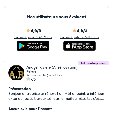
Nos utilisateurs nous évaluent
4,6/5
4,6/5
Calculé à partir de 48731 avis
Calculé à partir de 66000 avis
Auto-entrepreneur
Andgel Riviere (Ar rénovation)
Peintre
Vern-sur-Seiche (Sud et Est)
-/5
Présentation
Bonjour entreprise ar rénovation Métier peintre intérieur
extérieur petit travaux sérieux le meilleur résultat c'est
le sourire des clients pour plus de renseignements
veuillez me contacter par téléphone déplacement et
Aucun avis pour l'instant