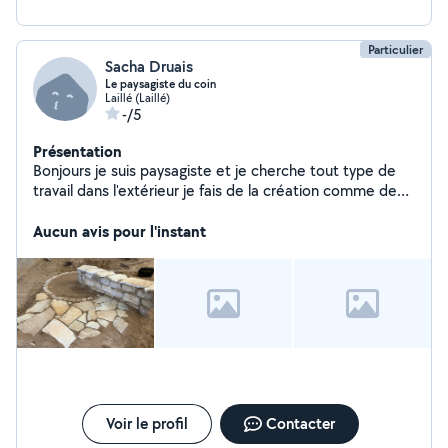
sur façade et toiture traitement : Traitement de toiture
( fongicides et hydrofuge)
Particulier
Sacha Druais
Le paysagiste du coin
Laillé (Laillé)
-/5
Présentation
Bonjours je suis paysagiste et je cherche tout type de
travail dans l'extérieur je fais de la création comme de
l'entretien en passant par l'élagage
Aucun avis pour l'instant
Voir le profil
Contacter