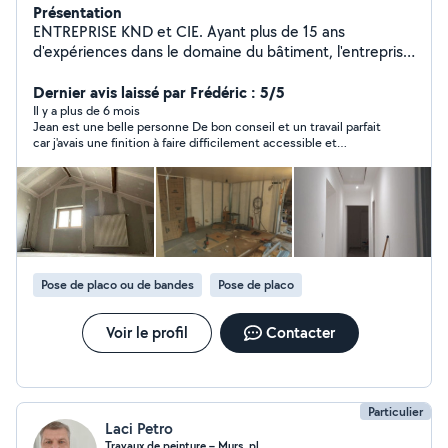
Présentation
ENTREPRISE KND et CIE. Ayant plus de 15 ans
d'expériences dans le domaine du bâtiment, l'entreprise
vous propose ses services pour tous vos travaux neufs
et rénovations Formation à l'AFPA de RENNES. - Travaux
Dernier avis laissé par Frédéric : 5/5
de plâtrerie / peinture - coffrage - Maçonnerie (
Il y a plus de 6 mois
Jean est une belle personne De bon conseil et un travail parfait
Numéro SIRET et Assurance Décennal ) Travail de
car j'avais une finition à faire difficilement accessible et
qualité. Adapté à vos budgets.
plusieurs découpes Merci pour votre travail Jean 👏👏
Pose de placo ou de bandes
Pose de placo
Voir le profil
Contacter
Particulier
Laci Petro
Travaux de peinture – Murs, pl