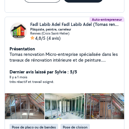
Auto-entrepreneur
Fadl Labib Adel Fadl Labib Adel (Tomas renovation)
Plâquiste, peintre, carreleur
Rennes (Croix Saint-Helier)
4,8/5
(4 avis)
Présentation
Tomas renovation Micro-entreprise spécialisée dans les
travaux de rénovation intérieure et de peinture.
Intervention pour la préparation des surfaces, peinture,
finitions décoratives, revêtements muraux et petits
Dernier avis laissé par Sylvie : 5/5
travaux d'aménagement. Travail soigné, respect des
Il y a 1 mois
très réactif et travail soigné.
délais et satisfaction client.
Pose de placo ou de bandes
Pose de cloison