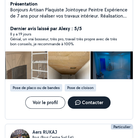
Présentation
Bonjours Artisan Plaquiste Jointoyeur Peintre Expérience
de 7 ans pour réaliser vos travaux intérieur. Réalisation
de cloison sèche , isolation , joint de finition Peinture,
faux plafond
Dernier avis laissé par Alexy : 5/5
Il y a 19 jours
Génial, un vrai bosseur, très pro, travail très propre avec de très
bon conseils, je recommande à 100%
Pose de placo ou de bandes
Pose de cloison
Voir le profil
Contacter
Particulier
Aers RUKAJ
Bruz (Bruz Centre Sud Est)