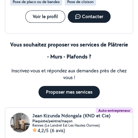
Pose de placo ou de bandes
Pose de cloison
que je ne peux pas car vous n'êtes pas dans mon
périmètre ou bien pas dans le corp de métier auquel je
suis abonné dans ce cas n'hésitez pas à me téléphoner.
Voir le profil
Contacter
Vous souhaitez proposer vos services de Plâtrerie
- Murs - Plafonds ?
Inscrivez-vous et répondez aux demandes près de chez
vous !
Proposer mes services
Auto-entrepreneur
Jean Kizunda Ndongala (KND et Cie)
Plaquiste/peintre/maçon
Rennes (Le Landrel Est Les Hautes Ourmes)
4,2/5
(6 avis)