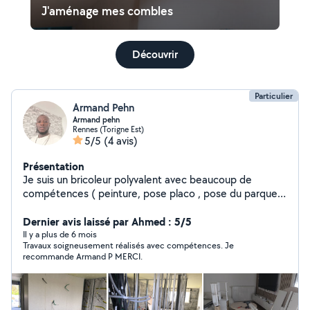
J'aménage mes combles
Découvrir
Particulier
Armand Pehn
Armand pehn
Rennes (Torigne Est)
5/5
(4 avis)
Présentation
Je suis un bricoleur polyvalent avec beaucoup de
compétences ( peinture, pose placo , pose du parquet
flottant montage meubles , plombier ) ect......je suis
capable de réaliser les projets des particuliers et les
Dernier avis laissé par Ahmed : 5/5
professionnels de manière efficace et sécurité
Il y a plus de 6 mois
Travaux soigneusement réalisés avec compétences. Je
recommande Armand P MERCI.