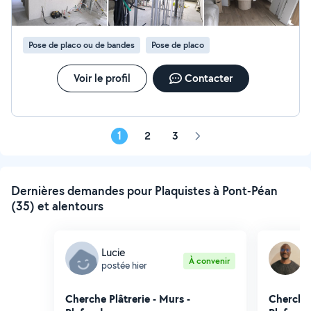
Pose de placo ou de bandes
Pose de placo
Voir le profil
Contacter
1
2
3
Page
suivante
Dernières demandes pour Plaquistes à Pont-Péan
(35) et alentours
Lucie
O
À convenir
postée hier
p
Cherche Plâtrerie - Murs -
Cherche 