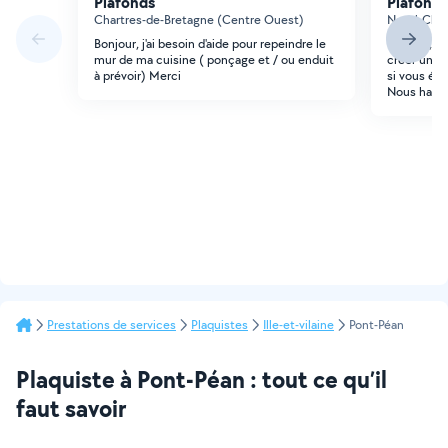
Plafonds
Plafonds
Chartres-de-Bretagne (Centre Ouest)
Noyal-Chât
Bonjour, j'ai besoin d'aide pour repeindre le
Bonjour, is
mur de ma cuisine ( ponçage et / ou enduit
créer une s
à prévoir) Merci
si vous éti
Nous habit
Prestations de services
Plaquistes
Ille-et-vilaine
Pont-Péan
Plaquiste à Pont-Péan : tout ce qu’il
faut savoir