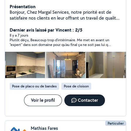
Présentation
Bonjour, Chez Margal Services, notre priorité est de
satisfaire nos clients en leur offrant un travail de qualité
à un prix raisonnable. Disponibles à tout moment, nous
mettons notre savoir-faire à votre service. C'est avec
Dernier avis laissé par Vincent : 2/5
plaisir que nous rendrons service à nos chers voisins.
Il y a 7 jours
Plutôt déçu, Beaucoup trop d'intérimaire. Me met en avant un
Nous proposons une large gamme de prestations dans
"expert" dans son domaine pour qu'au final ça ne soit pas lui qui
le secteur du bâtiment : Plomberie, peinture, carrelage,
fasse le boulot. Il ne fait que de la mise en relation. Délais non
bricolage, menuiserie, métallerie, plâtrerie, pose de
tenu. Reste néamoin sympatique.
placo, serrurerie, installation électrique, pose de
parquet, revêtement de sol, installation de cuisines et
de salles de bain, ainsi que du dépannage multiservices.
Nous intervenons à Renne et dans ses environs. Tous
les services réunis pour mener à bien votre projet.
Pose de placo ou de bandes
Pose de cloison
N'hésitez pas à nous contacter, nous sommes à votre
écoute. Cordialement, L'équipe Margal Services
Voir le profil
Contacter
Particulier
Mathias Fares