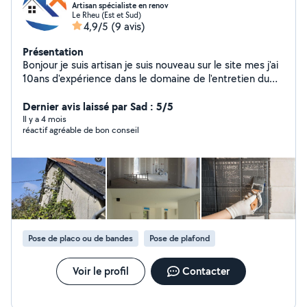
Artisan spécialiste en renov
Le Rheu (Est et Sud)
4,9/5
(9 avis)
Présentation
Bonjour je suis artisan je suis nouveau sur le site mes j'ai
10ans d'expérience dans le domaine de l'entretien du
bâtiment Je propose mes services de nettoyage de
toiture nettoyage et rénovation de façade et pignon
Dernier avis laissé par Sad : 5/5
Nettoyage des gouttières Aussi dans la réparation de
Il y a 4 mois
réactif agréable de bon conseil
tuile mur Aussi de la rénovation d'intérieur peinture
intérieur mise en peinture pose de plaintes Je suis à
l'écoute du clien pour des conseil au plaisir de vous
répondre
Pose de placo ou de bandes
Pose de plafond
Voir le profil
Contacter