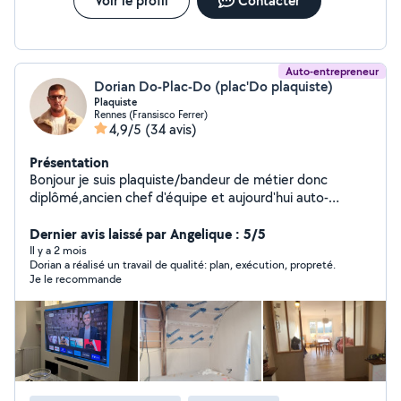
Voir le profil
Contacter
Auto-entrepreneur
Dorian Do-Plac-Do (plac'Do plaquiste)
Plaquiste
Rennes (Fransisco Ferrer)
4,9/5
(34 avis)
Présentation
Bonjour je suis plaquiste/bandeur de métier donc
diplômé,ancien chef d'équipe et aujourd'hui auto-
entrepreneur avec garantie décennal. Je fais surtout de
la rénovation, aménagement de combles, rampant,
Dernier avis laissé par Angelique : 5/5
l'isolation (laine de bois, verre, roche,...) pose de
Il y a 2 mois
Dorian a réalisé un travail de qualité: plan, exécution, propreté.
menbrane, toute sorte de cloisons, faux plafond, pose
Je le recommande
de verrière, meuble tv, mur avec cheminée intégrée,
étagères, tête de lit, niche, pose de porte, coffre,
ouverture de mur, déco de plafond,bibliothèque,
dréssing, mur arrondi. je fais aussi toutes sortes de
travaux parquet, plainte, étagère, lambris, démolition,
montage de meuble ects. Je travail proprement et je
suis très minutieux. PS: Si je ne vous répond pas c'est