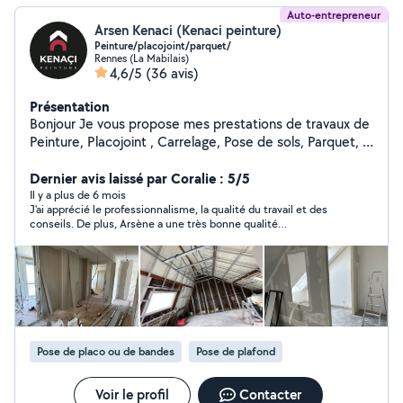
Auto-entrepreneur
Arsen Kenaci (Kenaci peinture)
Peinture/placojoint/parquet/
Rennes (La Mabilais)
4,6/5
(36 avis)
Présentation
Bonjour Je vous propose mes prestations de travaux de
Peinture, Placojoint , Carrelage, Pose de sols, Parquet, à
l'intérieur et à l'extérieur de votre Maison/Appartement.
Nettoyage et Ravalement de façade, Pose de papier
Dernier avis laissé par Coralie : 5/5
peint ou Toile de verre / pose de sols de manière
Il y a plus de 6 mois
J'ai apprécié le professionnalisme, la qualité du travail et des
propre et soignée. Travaux à l'attention des particuliers
conseils. De plus, Arsène a une très bonne qualité
mais aussi des professionnels. commerces , bureaux ,
relationnelle, sérieux et de confiance, qui tient parole. Bon
collectivités locales Découvrir plus de nous INSTAGRAM
rapport qualité prix !
kenacipeinture
Pose de placo ou de bandes
Pose de plafond
Voir le profil
Contacter