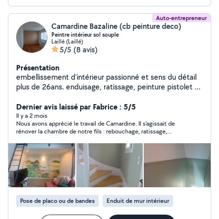
Auto-entrepreneur
Camardine Bazaline (cb peinture deco)
Peintre intérieur sol souple
Laillé (Laillé)
5/5
(8 avis)
Présentation
embellissement d'intérieur passionné et sens du détail
plus de 26ans. enduisage, ratissage, peinture pistolet et
rouleau, toile lisse, toile de verre, papier peint ( uni ,
raccord sauté, panoramique ),patant, buflon, mur aspé,
Dernier avis laissé par Fabrice : 5/5
ragréage, pose sol souple (rouleau, lame)
Il y a 2 mois
Nous avons apprécié le travail de Camardine. Il s'agissait de
rénover la chambre de notre fils : rebouchage, ratissage,
ponçage et peinture du plafond ainsi que préparation des murs
pour pose de papiers peints le tout avec une grande qualité
des finitions. Notre fils est ravi de sa nouvelle chambre. Nous
avons également apprécié la personnalité de Camardine qui
est à l'écoute, ponctuel et d'humeur égale. Il a tenu les délais
prévus.
Pose de placo ou de bandes
Enduit de mur intérieur