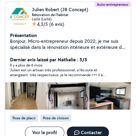
Auto-entrepreneur
Julien Robert (JR Concept)
Rénovation de l'habitat
Laillé (Laillé)
4,3/5
(6 avis)
Présentation
Bonjour, Micro-entrepreneur depuis 2022, je me suis
spécialisé dans la rénovation intérieure et extérieure de
l'habitat. De la pose de placo à l'isolation, en passant
par les joints, les peintures, les revêtements de sol,
Dernier avis laissé par Nathalie : 5/5
l'électricité ou encore les travaux de plomberie, j'ai à
Il y a plus de 6 mois
Julien est un artisan très professionnel, a l'écoute et
cœur de répondre aux attentes de mes
arrangeant. très respectueux. je le recommande +++ il a
commanditaires, quelles qu'elles soient. N'hésitez pas à
effectué l'aménagement complet de mon extension. placo
me contacter et à me faire part de vos besoins.
élec plomberie. il travaille avec des professionnels performants
Ensemble, nous pourrons définir les solutions les plus
et c'est lui qui est maître d'oeuvre donc on a qu'un seul
interlocuteur et c'est très agreable. n'hésitez pas vous pouvez
satisfaisantes que je m'efforcerai de mettre en œuvre
travailler avec lui les yeux fermés
dans les délais les plus brefs et les meilleures
conditions. Merci de votre confiance et à très bientôt !
Julien Robert JR Concept
Pose de placo
Pose de cloison
Voir le profil
Contacter