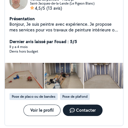
Saint-Jacques-de-la-Lande (Le Pigeon Blanc)
4,5/5
(13 avis)
Présentation
Bonjour, Je suis peintre avec expérience. Je propose
mes services pour vos travaux de peinture intérieure ou
extérieure (murs, plafonds, portes, clôtures, etc.). Pas
de papier peint Pas d'isolation extérieure Travail propre
Dernier avis laissé par Fouad : 5/5
et soigné Disponible uniquement en semaine Tarifs
Il y a 4 mois
Devis hors budget
indicatifs : Intérieur : 15 /heure Extérieur : 18 /heure
Chambre complète (~20 m²) : 200 Porte / fenêtre : 30-
50 Clôture / barrière : à partir de 50 Paiement à la fin du
travail (espèces, Revolut ou PayPal). Je suis hongrois,
installé en France. Je parle un peu français, merci de
votre compréhension. N'hésitez pas à me contacter
pour vos besoins en peinture !
Pose de placo ou de bandes
Pose de plafond
Voir le profil
Contacter