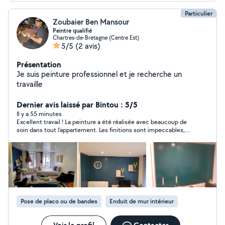
Particulier
Zoubaier Ben Mansour
Peintre qualifié
Chartres-de-Bretagne (Centre Est)
5/5
(2 avis)
Présentation
Je suis peinture professionnel et je recherche un
travaille
Dernier avis laissé par Bintou : 5/5
Il y a 55 minutes
Excellent travail ! La peinture a été réalisée avec beaucoup de
soin dans tout l’appartement. Les finitions sont impeccables,
tout est propre et le résultat est vraiment nickel.
Professionnel, sérieux et efficace, je recommande sans hésiter.
Merci pour ce beau travail !
Pose de placo ou de bandes
Enduit de mur intérieur