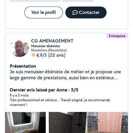
Voir le profil
Contacter
Entreprise
CG AMENAGEMENT
Menuisier ébéniste
Nouvoitou (Nouvoitou)
4,9/5
(22 avis)
Présentation
Je suis menuisier-ébéniste de métier et je propose une
large gamme de prestations, aussi bien en extérieur
qu'en intérieur. Voici un aperçu des travaux que je réalise
: Extérieur : pergolas, carports, terrasses, bardages bois,
Dernier avis laissé par Anne : 5/5
clôtures/palis­sades, pose de menuiseries, volets
Il y a 5 mois
Très professionnel et sérieux. . Travail soigné. je recommande
(fabrication et pose), portes de garage. Intérieur : pose
vivement !
de parquets et sols souples, agencement sur mesure,
création de mobilier (tables en bois massif), réalisation
d' habillages muraux. Grâce à mon expérience
professionnelle, je dispose d'un large panel de
compétences, que je mets au service de mes clients