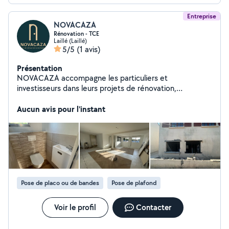
Entreprise
NOVACAZA
Rénovation - TCE
Laillé (Laillé)
5/5
(1 avis)
Présentation
NOVACAZA accompagne les particuliers et
investisseurs dans leurs projets de rénovation,
d'aménagement et de valorisation immobilière. De la
réflexion initiale à la livraison finale, nous proposons une
Aucun avis pour l'instant
approche structurée : conseils, études, coordination
des travaux et suivi de chantier. Notre objectif : des
projets maîtrisés, durables et rentables.
Pose de placo ou de bandes
Pose de plafond
Voir le profil
Contacter