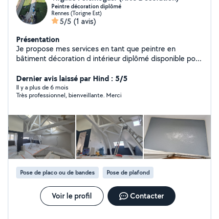
Peintre décoration diplômé
Rennes (Torigne Est)
5/5
(1 avis)
Présentation
Je propose mes services en tant que peintre en
bâtiment décoration d intérieur diplômé disponible pour
des travaux de rénovation peinture intérieur papier
peint toile de verre ect n hésité pas à me contacter
Dernier avis laissé par Hind : 5/5
Il y a plus de 6 mois
Très professionnel, bienveillante. Merci
Pose de placo ou de bandes
Pose de plafond
Voir le profil
Contacter