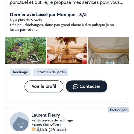
ponctuel et outillé, je propose mes services pour vous
aider dans vos projets du quotidien sur le secteur
d'Orgères, Rennes Sud et les communes environnantes
Dernier avis laissé par Monique : 3/5
(Bruz, Chartres-de Bretagne, Pont-Péan). Bricolage:
Il y a plus de 6 mois
très peu d'échanges, donc pas grand chose à dire puisque je ne
Montage de meubles, pose d'étagère, changement de
l'avais pas retenu
luminaires, petite réparation. Entretien extérieur: Tonte
de pelouse, taille de haies, nettoyage haute pression.
Aide & Manutention: Aide au déménagement, transport
d'objets encombrants. Pourquoi me choisir Travaille
sognè et respect des délais. Matériel professionnel à
disposition. Réponse rapide à vos messages N'hésitez
pas à me contater pour discuter de vos besion. À
Jardinage
Entretien de jardin
bientôt!"
Voir le profil
Contacter
Particulier
Laurent Fleury
Petits travaux de jardinage
Rennes (Saint-Yves)
4,8/5
(39 avis)