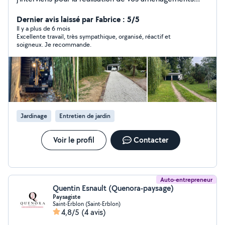
extérieurs ainsi que l'entretien de vos espaces verts.
Aménagement : terrassement, nivelage, création
Dernier avis laissé par Fabrice : 5/5
d'allées et bordures, pavage, dallage, joints. Je réalise
Il y a plus de 6 mois
Excellente travail, très sympathique, organisé, réactif et
également la pose de gazon de placage pour un rendu
soigneux. Je recommande.
immédiat et de qualité. Entretien : taille de haies et
arbustes dans le respect du végétal, plantations et
nettoyage de terrasse. Possibilité de suivi régulier pour
garder un jardin propre et soigné toute l'année.
Expérience dans la conduite d'engins de chantier. Travail
sérieux et soigné. Devis uniquement après visite.
Jardinage
Entretien de jardin
Voir le profil
Contacter
Auto-entrepreneur
Quentin Esnault (Quenora-paysage)
Paysagiste
Saint-Erblon (Saint-Erblon)
4,8/5
(4 avis)