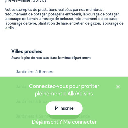
(Ille-et-vilaine, 35170)
Autres exemples de prestations réalisées par nos membres :
retournement de potager, potager à entretenir, labourage de potager,
labourage de terrain, arrosage de pelouse, retournement de pelouse,
labourrage de terre, plantation de haie, entretien de gazon, labourage de
jardin, ..
Villes proches
Ayant le plus de résultats, dans le même département
Jardiniers à Rennes
Connectez-vous pour profiter
Jardiniers à Saint-Malo
pleinement d'AlloVoisins
Jardiniers à Bruz
M'inscrire
Carte
Jardiniers à Saint-Jacques-de-la-Lande
Déjà inscrit ? Me connecter