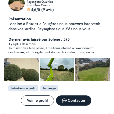
Paysagiste Qualifiés
Bruz (Bruz Ouest)
4,6/5
(9 avis)
Présentation
Localisé a Bruz et a Fougères nous pouvons intervenir
dans vos jardins. Paysagistes qualifiés nous vous
proposons nos services en entretien d'espaces verts: (
Taille de haie, Tonte, Débroussaillage ,Remise en état)
Dernier avis laissé par Solene : 5/5
Ainsi que en création(Plantations , Massifs, Gazon)
Il y a plus de 6 mois
Tout s’est très bien passé, il m’a tenu informé à L’avancement
des travaux, et m’a également donné des instructions pour la
suite. Je recommande !!! On ne peut malheureusement laisser
qu’un seul compliment, pour autant il a été expert dans son
domaine, réactif, très sympathique et le rapport qualité prix est
parfait !!
Entretien de jardin
Jardinage
Voir le profil
Contacter