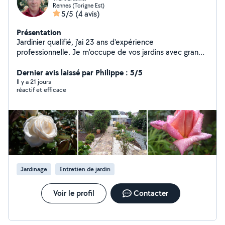
Rennes (Torigne Est)
5/5
(4 avis)
Présentation
Jardinier qualifié, j'ai 23 ans d'expérience
professionnelle. Je m'occupe de vos jardins avec grand
soin toute l'année et sous tous les temps. Solide
connaissance des végétaux, je conçois le jardin aussi
Dernier avis laissé par Philippe : 5/5
beau que possible. J'interviens sur l'ensemble de
Il y a 21 jours
réactif et efficace
Rennes Métropole, ainsi que sur la côte, de St Malo à St
Lunaire. Mes interventions se font principalement par
service CESU.
Jardinage
Entretien de jardin
Voir le profil
Contacter