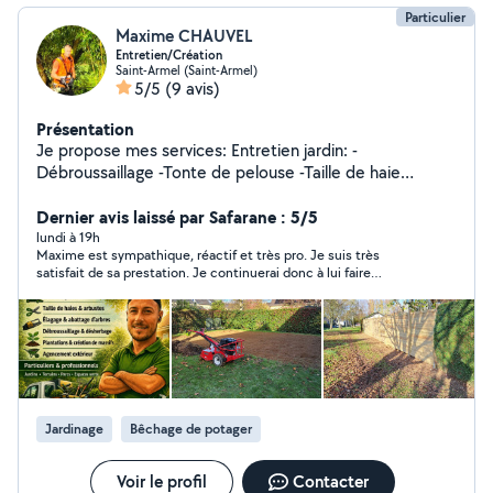
Particulier
Maxime CHAUVEL
Entretien/Création
Saint-Armel (Saint-Armel)
5/5
(9 avis)
Présentation
Je propose mes services: Entretien jardin: -
Débroussaillage -Tonte de pelouse -Taille de haie
-Élagage -Netoyage tout support Création: -Bordure -
Clôture -Dallage -Gazon -Plantation -Terrasse -
Dernier avis laissé par Safarane : 5/5
Terrassement -Agencement extérieur -Petit travaux de
lundi à 19h
Maxime est sympathique, réactif et très pro. Je suis très
démolition -Transport N'hésitez pas a me contacter
satisfait de sa prestation. Je continuerai donc à lui faire
confiance.
Jardinage
Bêchage de potager
Voir le profil
Contacter