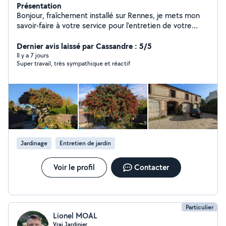
Présentation
Bonjour, fraîchement installé sur Rennes, je mets mon
savoir-faire à votre service pour l'entretien de votre
jardin. Mes prestations : * Débroussaillage / tonte *
Taille de haies * Petit élagage * Désherbage *
Dernier avis laissé par Cassandre : 5/5
Ramassage de feuilles * Nettoyage de terrasses
Il y a 7 jours
Super travail, très sympathique et réactif
Périmètre d'activité : Rennes et ses alentours Ensemble,
faisons de votre jardin un espace de bien-être. Antoine
Jardinage
Entretien de jardin
Voir le profil
Contacter
Particulier
Lionel MOAL
Vrai Jardinier