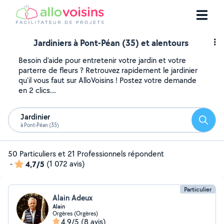
Jardiniers à Pont-Péan (35) et alentours
Besoin d'aide pour entretenir votre jardin et votre
parterre de fleurs ? Retrouvez rapidement le jardinier
qu'il vous faut sur AlloVoisins ! Postez votre demande
en 2 clics...
Jardinier
Reche
à Pont-Péan (35)
50 Particuliers et 21 Professionnels répondent
-
4,7/5
(1 072 avis)
Particulier
Alain Adeux
Alain
Orgères (Orgères)
4,9/5
(8 avis)