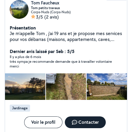
Tom Faucheux
Tom petits travaux
Corps-Nuds (Corps-Nuds)
3/5
(2 avis)
Présentation
Je m'appelle Tom , j'ai 19 ans et je propose mes services
pour vos débarras (maisons, appartements, caves,
garages, encombrants) ainsi que pour l'entretien
extérieur : tonte de pelouse, désherbage, nettoyage de
Dernier avis laissé par Seb : 5/5
terrains, ramassage de feuilles et autres travaux
Il y a plus de 6 mois
très sympa je recommande demande que à travailler volontaire
extérieurs. Sérieux, motivé et ponctuel, je réalise
merci
chaque mission avec soin et efficacité. Disponible et
réactif, je reste à votre disposition pour répondre à vos
besoins. N'hésitez pas à me contacter pour plus
d'informations.
Jardinage
Voir le profil
Contacter