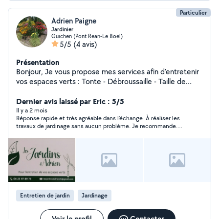
Particulier
Adrien Paigne
Jardinier
Guichen (Pont Rean-Le Boel)
5/5
(4 avis)
Présentation
Bonjour, Je vous propose mes services afin d'entretenir
vos espaces verts : Tonte - Débroussaille - Taille de
haies et arbustes isolés - Désherbage - Ramassage de
feuilles - Evacuation des déchets verts - Nettoyage
Dernier avis laissé par Eric : 5/5
allées et terrasses... Règlement en Cesu possible
Il y a 2 mois
Réponse rapide et très agréable dans l’échange. À réaliser les
N'hésitez pas à me contacter et au plaisir de vous
travaux de jardinage sans aucun problème. Je recommande.
rencontrer ! Adrien
Merci
Entretien de jardin
Jardinage
Voir le profil
Contacter