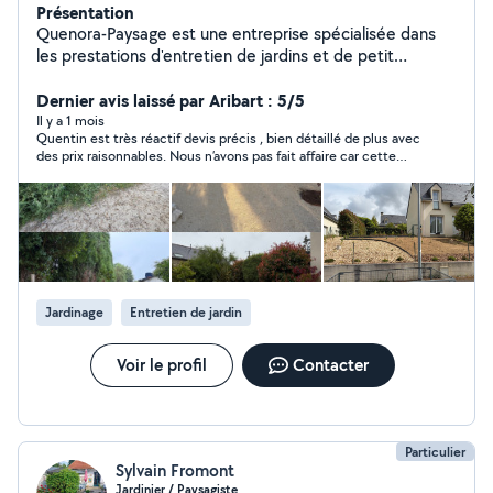
Présentation
Quenora-Paysage est une entreprise spécialisée dans
les prestations d'entretien de jardins et de petit
aménagement extérieur en Ille-et-Vilaine. Interviens
auprès des particuliers pour la taille de haies et
Dernier avis laissé par Aribart : 5/5
d'arbustes, le désherbage, le nettoyage des extérieurs
Il y a 1 mois
Quentin est très réactif devis précis , bien détaillé de plus avec
et l'entretien des espaces verts. Chaque intervention
des prix raisonnables. Nous n’avons pas fait affaire car cette
est réalisée avec soin, dans le respect de votre jardin et
toile devait être posée très rapidement pour des raisons de
de l'environnement. Je propose des prestations
sécurités pour notre petite fille.
adaptées à vos besoins, avec un travail sérieux.
Intervention à domicile Devis gratuit Réactivité et
proximité. Vous pouvez également bénéficier du crédit
d'impôt de 50% via la coopérative Unipros.
Jardinage
Entretien de jardin
Voir le profil
Contacter
Particulier
Sylvain Fromont
Jardinier / Paysagiste