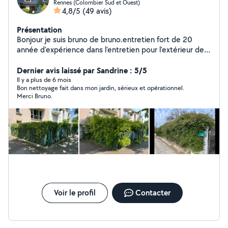
Rennes (Colombier Sud et Ouest)
4,8/5
(49 avis)
Présentation
Bonjour je suis bruno de bruno.entretien fort de 20
année d'expérience dans l'entretien pour l'extérieur de
votre maison possède un savoir-faire et des outils
adaptés pour des intervention simple et rapide en toute
Dernier avis laissé par Sandrine : 5/5
sécurité Vous pouvez me contacter je serai ravi
Il y a plus de 6 mois
Bon nettoyage fait dans mon jardin, sérieux et opérationnel.
d'intervenir chez vous cordialement Bruno de Bruno
Merci Bruno.
Entretien
Voir le profil
Contacter