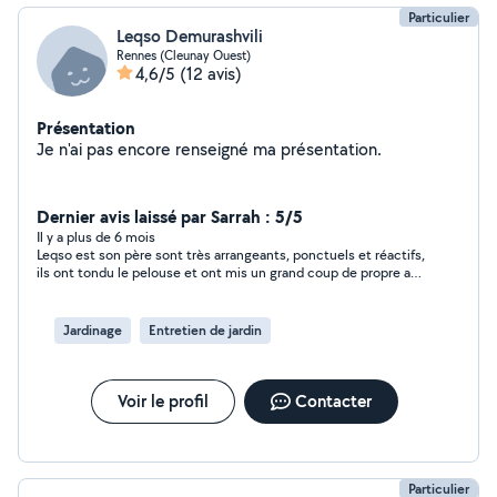
Particulier
Leqso Demurashvili
Rennes (Cleunay Ouest)
4,6/5
(12 avis)
Présentation
Je n'ai pas encore renseigné ma présentation.
Dernier avis laissé par Sarrah : 5/5
Il y a plus de 6 mois
Leqso est son père sont très arrangeants, ponctuels et réactifs,
ils ont tondu le pelouse et ont mis un grand coup de propre au
jardin, je suis contente du résultat, ils reviendront pour tailler la
haie. Ils ont tout l’équipement nécessaire et débarrassent des
déchets végétaux à la fin de leur travail. Je les recommande !
Jardinage
Entretien de jardin
Voir le profil
Contacter
Particulier