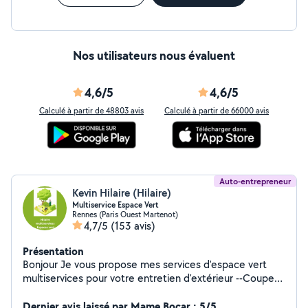
Nos utilisateurs nous évaluent
4,6/5
4,6/5
Calculé à partir de 48803 avis
Calculé à partir de 66000 avis
Auto-entrepreneur
Kevin Hilaire (Hilaire)
Multiservice Espace Vert
Rennes (Paris Ouest Martenot)
4,7/5
(153 avis)
Présentation
Bonjour Je vous propose mes services d'espace vert
multiservices pour votre entretien d'extérieur --Coupe
de bois tombe à terre --Coupe de bois de chauffage --
Taillage de haie et d'arbustes grande surface ou petite
Dernier avis laissé par Mame Bocar : 5/5