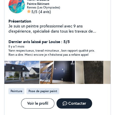
Peintre Bâtiment
Rennes (Les Olympiades)
5/5
(4 avis)
Présentation
Je suis un peintre professionnel avec 9 ans
d'expérience, spécialisé dans tous les travaux de
peinture intérieure et extérieure. Je prends en charge
l'ensemble du matériel nécessaire, tels que les bâches
Dernier avis laissé par Louise : 5/5
de protection, l'escabeau, enduit, brosse, rouleau etc.
Il y a 1 mois
Yann respectueux, travail minutieux , bon rapport qualité prix.
Je propose les services suivants : Peinture sur tous
Rien a dire. Merci encore je n'hésiterai pas a refaire appel
types de supports (murs, plafonds, boiseries, etc.) Pose
de tapisserie, papier panoramique et toile de verre à
peindre. Préparation des supports : lessivage, enduit,
ponçage, nettoyage et autres étapes préparatoires. Je
réalise également des petits travaux extérieurs comme
la peinture de maisons de plain-pied ou d'extensions de
faible hauteur. N'hésitez pas si plus d'infos ( Je ne peux
Peinture
Pose de papier peint
pas répondre aux messages sur les demandes d'un
rayon de plus de 50 km de mon domicile ) Merci
Voir le profil
Contacter