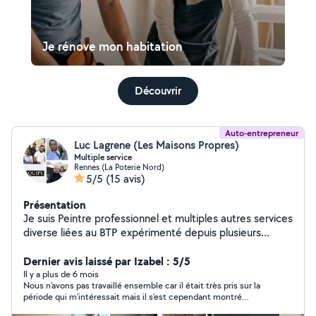
Je rénove mon habitation
Découvrir
Auto-entrepreneur
Luc Lagrene (Les Maisons Propres)
Multiple service
Rennes (La Poterie Nord)
5/5
(15 avis)
Présentation
Je suis Peintre professionnel et multiples autres services
diverse liées au BTP expérimenté depuis plusieurs
années, je réalise tous vos chantiers avec une priorité :
la qualité. J'utilise principalement des matériaux haut de
Dernier avis laissé par Izabel : 5/5
gamme tout en respectant votre budget grâce à des
Il y a plus de 6 mois
Nous n'avons pas travaillé ensemble car il était très pris sur la
tarifs compétitifs. J'étudierais toutes sortes de
période qui m'intéressait mais il s'est cependant montré
demande donc n'hésitez pas à me solliciter en privé.
disponible pour répondre à mes questions.