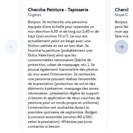
Cherche Peinture - Tapisserie
Cherche 
Orgères
Noyal-Chât
Bonjour, Je recherche une personne
Bonjour, j
équipée d'une échelle pour repeindre un
peut faire 
mur d'environ 6,30 m de long sur 2,40 m de
mon appart
haut (soit environ 15 m²). Le mur est
faire m'a l
actuellement peint en beige avec une
finition satinée et est en bon état. Je
fournirai la peinture (probablement une
Dulux Valentine) ainsi que les
consommables nécessaires (bâche de
protection, ruban de masquage, etc.). Je
pourrai également transmettre des photos
du mur avant l'intervention. Je recherche
une personne pouvant réaliser l'ensemble
de la prestation (protection du sol et des
éléments à préserver, masquage des zones
nécessaires ; préparation légère du support
si besoin et application de deux couches de
peinture pour un rendu propre et uniforme).
L'intervention est souhaitée durant la
première quinzaine de septembre. Budget :
à convenir ensemble (environ 80 à 100
selon la prestation). N'hésitez pas à me
contacter si besoin.