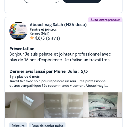
Auto-entrepreneur
Abouelmag Salah (NSA deco)
Peintre et jointeur.
Rennes (Mail)
4,8/5
(6 avis)
Présentation
Bonjour Je suis peintre et jointeur professionnel avec
plus de 15 ans d'expérience. Je réalise un travail très
propre et soigné, en exerçant mon métier avec sérieux
et professionnalisme, sans aucun défaut. Mon travail est
Dernier avis laissé par Muriel Julia : 5/5
aussi ma passion, c'est pourquoi je m'y consacre
Il y a plus de 6 mois
Travail fait avec soin pour repeindre un mur. Très professionnel
pleinement. Je travaille sur des projets de rénovation et
et très sympathique ! Je recommande vivement Abouelmag !
de construction neuve. Autoentrepreneur Peintre
Merci à vous !
intérieur rénovation Rennes 35000 Pienture.
Décoration Enduit ratissage Toile de verre Papier peint
Jointeur (bandes sur le placo) Je travaille sérieusement
et je suis flexible N'es pas content moi Merci
Peinture
Pose de papier peint