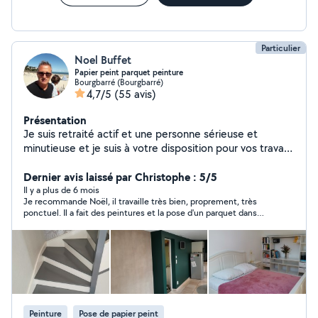
Particulier
Noel Buffet
Papier peint parquet peinture
Bourgbarré (Bourgbarré)
4,7/5
(55 avis)
Présentation
Je suis retraité actif et une personne sérieuse et
minutieuse et je suis à votre disposition pour vos travaux
de peinture, tapisserie, parquets flottant je fais
également le montage et la pose de votre cuisine et
Dernier avis laissé par Christophe : 5/5
faïence. N'hésitez pas à me contacter pour un premier
Il y a plus de 6 mois
Je recommande Noël, il travaille très bien, proprement, très
échange...
ponctuel. Il a fait des peintures et la pose d'un parquet dans
notre appartement, c'est du beau travail. J'ajoute qu'il est très
sympathique, toujours aimable, et sait s'adapter à toute
situation.
Peinture
Pose de papier peint