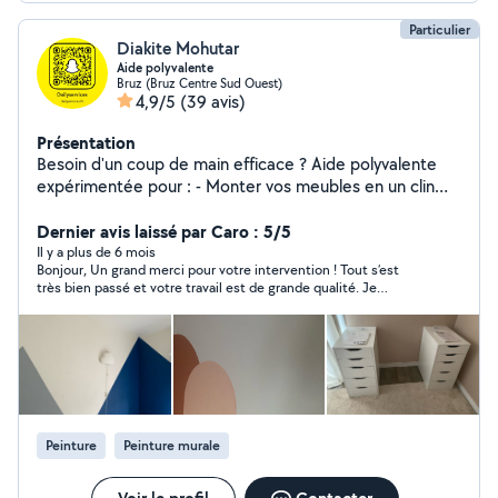
Particulier
Diakite Mohutar
Aide polyvalente
Bruz (Bruz Centre Sud Ouest)
4,9/5
(39 avis)
Présentation
Besoin d'un coup de main efficace ? Aide polyvalente
expérimentée pour : - Monter vos meubles en un clin
d'œil (IKEA, BUT, etc.), - Poser vos rideaux et stores sur
mesure, - Rénover vos murs (peinture intérieure), -
Dernier avis laissé par Caro : 5/5
Régler vos petits soucis de bricolage, - Entretenir votre
Il y a plus de 6 mois
Bonjour, Un grand merci pour votre intervention ! Tout s’est
jardin (tonte, taille légère). Travail soigné, sans dégâts ni
très bien passé et votre travail est de grande qualité. Je
stress. Déplacement inclus sur Rennes et alentours
n’hésiterai pas à refaire appel à vous et à vous recommander
25km. Devis gratuit et réactivité !
sur AlloVoisins. Bonne journée !
Peinture
Peinture murale