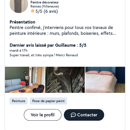
Peintre décorateur
Rennes (Villeneuve)
5/5
(6 avis)
Présentation
Peintre confimé, j'interviens pour tous vos travaux de
peinture intérieure : murs, plafonds, boiseries, effets
décoratifs, pose de sols. Interventions sur Rennes et
Saint Malo.
Dernier avis laissé par Guillaume : 5/5
mardi à 17h
Super travail, et très sympa ! Merci Renaud
Peinture
Pose de papier peint
Voir le profil
Contacter