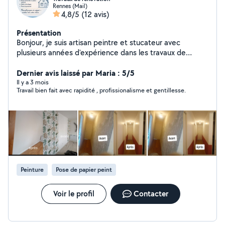
Rennes (Mail)
4,8/5
(12 avis)
Présentation
Bonjour, je suis artisan peintre et stucateur avec
plusieurs années d'expérience dans les travaux de
rénovation intérieure et extérieure. Je réalise tous types
de travaux : Peinture intérieure et extérieure Enduit,
Dernier avis laissé par Maria : 5/5
lissage et préparation des murs Ravalement de façade
Il y a 3 mois
Travail bien fait avec rapidité , profissionalisme et gentillesse.
et rénovation des murs extérieurs pose de papier peint
et toile de verre Travail propre, soigné et toujours dans
les délais. Je me déplace rapidement et je propose des
devis gratuits. N'hésitez pas à me contacter pour vos
projets de peinture, rénovation ou décoration, à
l'intérieur comme à l'extérieur !
Peinture
Pose de papier peint
Voir le profil
Contacter