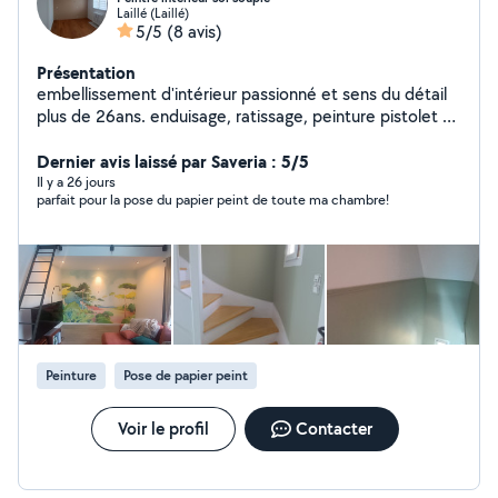
Laillé (Laillé)
5/5
(8 avis)
Présentation
embellissement d'intérieur passionné et sens du détail
plus de 26ans. enduisage, ratissage, peinture pistolet et
rouleau, toile lisse, toile de verre, papier peint ( uni ,
raccord sauté, panoramique ),patant, buflon, mur aspé,
Dernier avis laissé par Saveria : 5/5
ragréage, pose sol souple (rouleau, lame)
Il y a 26 jours
parfait pour la pose du papier peint de toute ma chambre!
Peinture
Pose de papier peint
Voir le profil
Contacter