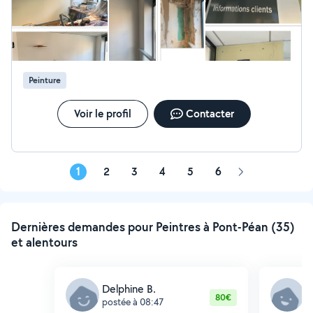
Retrouvez aussi mes réalisations et les avis de mes
clients sur ma fiche Google.
Peinture
Voir le profil
Contacter
1
2
3
4
5
6
Page
suivante
Dernières demandes pour Peintres à Pont-Péan (35)
et alentours
Delphine B.
G
80€
postée à 08:47
p