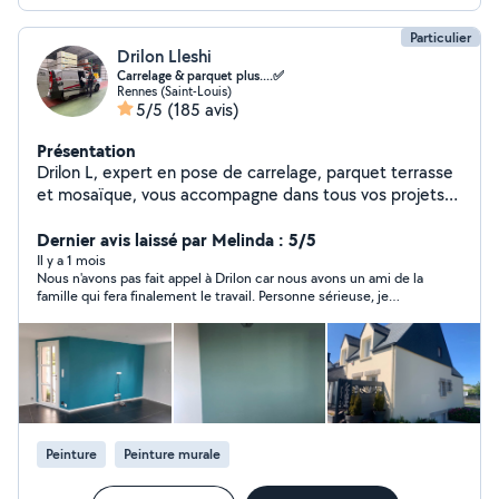
Particulier
Drilon Lleshi
Carrelage & parquet plus....✅
Rennes (Saint-Louis)
5/5
(185 avis)
Présentation
Drilon L, expert en pose de carrelage, parquet terrasse
et mosaïque, vous accompagne dans tous vos projets
de création et rénovation Nos services : - Création et
rénovation de carrelages, -parquet, terrasse et
Dernier avis laissé par Melinda : 5/5
mosaïques - Suivi de chantier complet - Conseil
Il y a 1 mois
Nous n'avons pas fait appel à Drilon car nous avons un ami de la
personnalisé - Pose clé en main Nos Spécialités : -
famille qui fera finalement le travail. Personne sérieuse, je
Carrelage - Parquet - Plinthe - Ragréage - Terrasse -
recommande.
Zelliges - Carreaux de ciment - Terres Cuites -
Mosaïques -Peinture intérieure et extérieure -
professionnelle -Réalisation d'effets décoratifs avec
peinture Pourquoi nous choisir ? - Expertise et savoir-
faire - Accompagnement complet - Respect du budget
Zones d'intervention : Rennes et son agglomération.
Peinture
Peinture murale