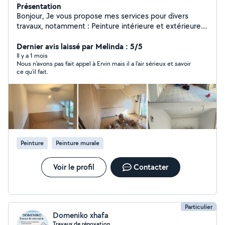
Présentation
Bonjour, Je vous propose mes services pour divers
travaux, notamment : Peinture intérieure et extérieure
(murs et plafonds), Pose de sols (parquet, carrelage,
etc.), Isolation, Nettoyage et rénovation de façades,
Dernier avis laissé par Melinda : 5/5
Pose de papier peint et de papier à peindre, Petits
Il y a 1 mois
Nous n'avons pas fait appel à Ervin mais il a l'air sérieux et savoir
travaux de maçonnerie. Je travaille avec soin et
ce qu'il fait.
professionnalisme, pour répondre au mieux à vos
besoins, que ce soit pour votre maison ou votre
appartement. N'hésitez pas à me contacter pour plus
d'informations ou pour un devis. Cordialement, Ervin
Peinture
Peinture murale
Voir le profil
Contacter
Particulier
Domeniko xhafa
Travaux de rénovation