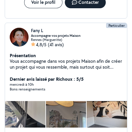
Voir le profil
Contacter
Particulier
Fany L
Accompagne vos projets Maison
Rennes (Margueritte)
4,8/5
(41 avis)
Présentation
Vous accompagne dans vos projets Maison afin de créer
un projet qui vous ressemble, mais surtout qui soit
réalisable tant dans sa conception que
dans son financement. Réalise des plans 2D/3D, une
Dernier avis laissé par Richoux : 5/5
étape souvent nécessaire pour mieux se projeter, et
mercredi à 10h
Bons renseignements
optimiser les petits espaces. Vous
conseille/accompagne dans vos choix de travaux /
décoration. Monte seule ou avec vous, des meubles en
kit, pose de tringles/stores/cadres/luminaires Réalise
seule ou avec vous, des travaux de
peinture/ponçage/décoration/pose de papier
peint/pose de parquet flottant/crédence faïence
Réalise couture de rideaux/abat-jour.