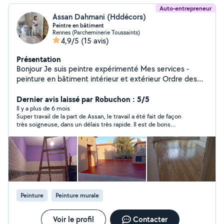
Auto-entrepreneur
Assan Dahmani (Hddécors)
Peintre en bâtiment
Rennes (Parcheminerie Toussaints)
4,9/5
(15 avis)
Présentation
Bonjour Je suis peintre expérimenté Mes services -
peinture en bâtiment intérieur et extérieur Ordre des
tâches protection du chantier sol meubles dépose de
luminaires rideaux... ensuite la préparation des supports
Dernier avis laissé par Robuchon : 5/5
murs plafonds boiseries et mise en peinture impression
Il y a plus de 6 mois
Super travail de la part de Assan, le travail a été fait de façon
et finition Pose de revêtement mural application des
très soigneuse, dans un délais très rapide. Il est de bons
enduits ,tadelekt ,béton ciré... nettoyage et recyclage
conseils et vraiment serviable. Je recommande à 100% et
des déchets. Je me déplace également pour étudier
n'hésiterai pas à faire appel à lui de nouveau.
ensemble le déroulement des travaux à réaliser et
établir un devis. Fourniture facture A bientôt.
Peinture
Peinture murale
Voir le profil
Contacter