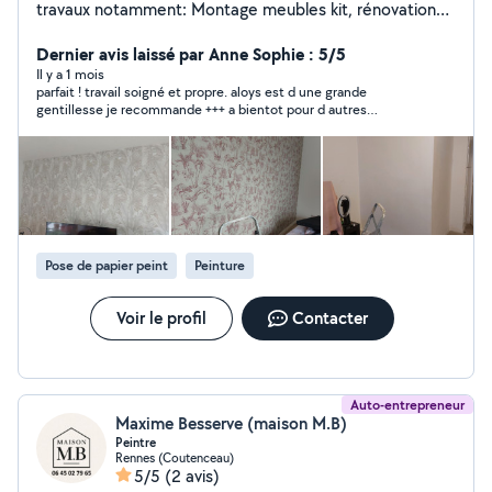
travaux notamment: Montage meubles kit, rénovation
de la peinture intérieur,extérieur Pose de papier peint
et de toile de verre Entretien courant véhicule
Dernier avis laissé par Anne Sophie : 5/5
automobile. Je travaille avec du sérieux et
Il y a 1 mois
parfait ! travail soigné et propre. aloys est d une grande
professionnalisme. Disponible du lundi au vendredi à
gentillesse je recommande +++ a bientot pour d autres
partir de 16h30 toute la journée les week-ends N'existez
interventions
pas à me connecter pour en discuter.
Pose de papier peint
Peinture
Voir le profil
Contacter
Auto-entrepreneur
Maxime Besserve (maison M.B)
Peintre
Rennes (Coutenceau)
5/5
(2 avis)