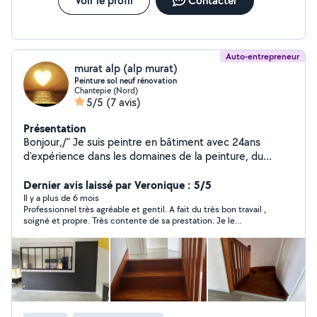
Voir le profil
Contacter
Auto-entrepreneur
murat alp (alp murat)
Peinture sol neuf rénovation
Chantepie (Nord)
5/5
(7 avis)
Présentation
Bonjour,/" Je suis peintre en bâtiment avec 24ans
d'expérience dans les domaines de la peinture, du
revêtement de sols et des murs. J'interviens aussi bien
sur des chantiers neufs que des rénovations, avec le
Dernier avis laissé par Veronique : 5/5
souci constant de livrer un travail de qualité, conforme
Il y a plus de 6 mois
Professionnel très agréable et gentil. A fait du très bon travail ,
aux attentes de mes clients voire au-delà. Je suis
soigné et propre. Très contente de sa prestation. Je le
disponible pour me déplacer, visiter vos chantiers,
recommande vivement.
établir un devis gratuit et vous apporter les meilleurs
conseils pour la réussite de vos projets. Cordialement,