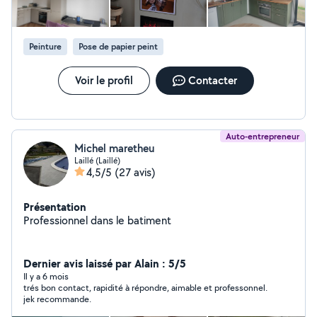
d'expérience dans le secteur du bâtiment avec une
spécialisation en menuiserie alu, pvc, insi dans la vitrerie.
Mon expérience couvre également la pose de plaques
Peinture
Pose de papier peint
de plâtre, le parquet ,faux plafonds et le nettoyage,
proposant un service polyvalent adapté à vos besoins .
Vous avez des questions ou souhaitez discuter de votre
Voir le profil
Contacter
projet d'aménagement, je suis à votre disposition pour
répondre à toutes vos demande et vous fournir un devis
personnalis. N'hésitez pas à me contacter
Auto-entrepreneur
Michel maretheu
Laillé (Laillé)
4,5/5
(27 avis)
Présentation
Professionnel dans le batiment
Dernier avis laissé par Alain : 5/5
Il y a 6 mois
trés bon contact, rapidité à répondre, aimable et professonnel.
jek recommande.