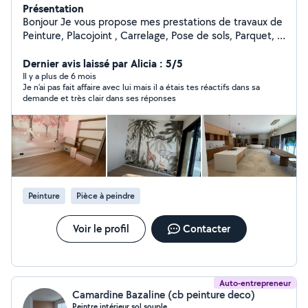
Présentation
Bonjour Je vous propose mes prestations de travaux de
Peinture, Placojoint , Carrelage, Pose de sols, Parquet, à
l'intérieur et à l'extérieur de votre Maison/Appartement.
Nettoyage et Ravalement de façade, Pose de papier
Dernier avis laissé par Alicia : 5/5
peint ou Toile de verre / pose de sols de manière
Il y a plus de 6 mois
Je n’ai pas fait affaire avec lui mais il a étais tes réactifs dans sa
propre et soignée. Travaux à l'attention des particuliers
demande et très clair dans ses réponses
mais aussi des professionnels. commerces , bureaux ,
collectivités locales Découvrir plus de nous INSTAGRAM
kenacipeinture
Peinture
Pièce à peindre
Voir le profil
Contacter
Auto-entrepreneur
Camardine Bazaline (cb peinture deco)
Peintre intérieur sol souple