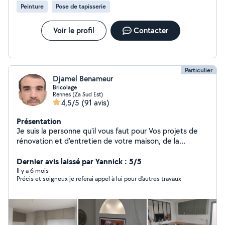
Peinture
Pose de tapisserie
Voir le profil
Contacter
Particulier
Djamel Benameur
Bricolage
Rennes (Za Sud Est)
4,5/5
(91 avis)
Présentation
Je suis la personne qu'il vous faut pour Vos projets de
rénovation et d'entretien de votre maison, de la
menuiserie à la vitrerie en passant par les petits travaux
de bricolage. Je mets mon savoir faire à votre service
Dernier avis laissé par Yannick : 5/5
pour améliorer votre espace de vie. Vous avez besoin
Il y a 6 mois
Précis et soigneux je referai appel à lui pour d'autres travaux
d'un coup de main ? Je suis là pour vous aider !
accrocher des cadres, monter des meubles, réparer
des volets, poser des prises, petite travaux de
plomberie ou effectuer des réparations dans votre
maison. Je mets a votre disposition plus de 20 ans