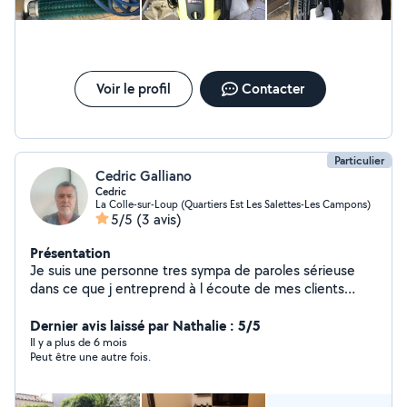
Voir le profil
Contacter
Particulier
Cedric Galliano
Cedric
La Colle-sur-Loup (Quartiers Est Les Salettes-Les Campons)
5/5
(3 avis)
Présentation
Je suis une personne tres sympa de paroles sérieuse
dans ce que j entreprend à l écoute de mes clients
véhiculer et très agréable j'aime bricoler et j'ai i de
bonne main pour bricolage et peinture aux plaisirs de
Dernier avis laissé par Nathalie : 5/5
vous rencontrer
Il y a plus de 6 mois
Peut être une autre fois.