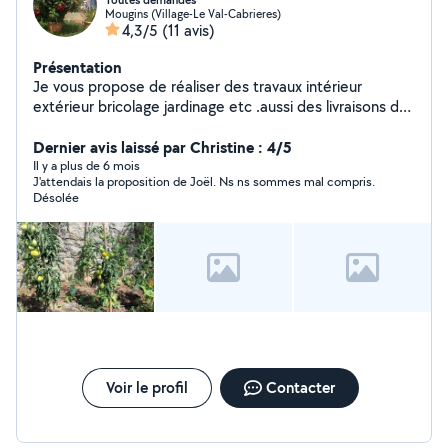
Toutes demandes
Mougins (Village-Le Val-Cabrieres)
4,3/5
(11 avis)
Présentation
Je vous propose de réaliser des travaux intérieur
extérieur bricolage jardinage etc .aussi des livraisons de
colis meubles ,faire le chauffeur courses
accompagnement aidé à la conduite etc...
Dernier avis laissé par Christine : 4/5
Il y a plus de 6 mois
J'attendais la proposition de Joël. Ns ns sommes mal compris.
Désolée
Voir le profil
Contacter