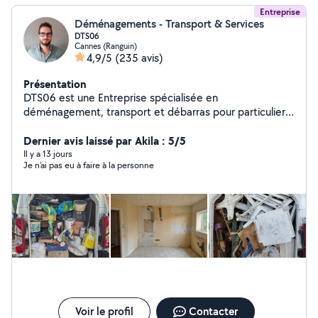
Entreprise
Déménagements - Transport & Services
DTS06
Cannes (Ranguin)
4,9/5
(235 avis)
Présentation
DTS06 est une Entreprise spécialisée en
déménagement, transport et débarras pour particuliers
& professionnels. Service rapide, matériel adapté et
équipe expérimentée. Devis gratuit et intervention sur
Dernier avis laissé par Akila : 5/5
mesure. Zones desservies : bassin cannois, Alpes-
Il y a 13 jours
Je n’ai pas eu à faire à la personne
Maritimes région PACA et toute la France. Notre travail
est toujours réalisé avec bienveillance, respect et avec
le sourire. Mais aussi dans les règles de l'art et avec
toutes les autorisations nécessaires à savoir capacité
professionnelle de transport, licence de transport et
assurances. 06-62-02-17-71
Voir le profil
Contacter