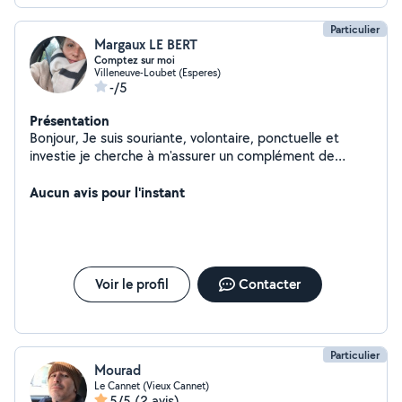
Particulier
Margaux LE BERT
Comptez sur moi
Villeneuve-Loubet (Esperes)
-/5
Présentation
Bonjour, Je suis souriante, volontaire, ponctuelle et
investie je cherche à m'assurer un complément de
revenus car je suis actuellement au chômage, je
récupère mon poste à la mairie en chargée de
Aucun avis pour l'instant
communication en février 2024.
Voir le profil
Contacter
Particulier
Mourad
Le Cannet (Vieux Cannet)
5/5
(2 avis)