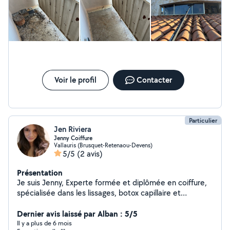
Voir le profil
Contacter
Particulier
Jen Riviera
Jenny Coiffure
Vallauris (Brusquet-Retenaou-Devens)
5/5
(2 avis)
Présentation
Je suis Jenny, Experte formée et diplômée en coiffure,
spécialisée dans les lissages, botox capillaire et
extensions Je propose également : SPA du cheveu
Massage crânien 30 min Coloration Reprise racines
Dernier avis laissé par Alban : 5/5
Soins profonds
Il y a plus de 6 mois