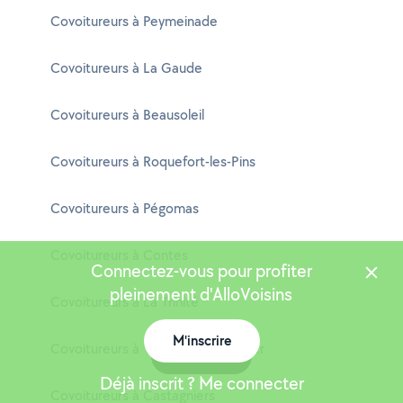
Covoitureurs à Peymeinade
Covoitureurs à La Gaude
Covoitureurs à Beausoleil
Covoitureurs à Roquefort-les-Pins
Covoitureurs à Pégomas
Covoitureurs à Contes
Connectez-vous pour profiter
pleinement d'AlloVoisins
Covoitureurs à La Trinité
M'inscrire
Covoitureurs à Villefranche-sur-Mer
Carte
Déjà inscrit ? Me connecter
Covoitureurs à Castagniers