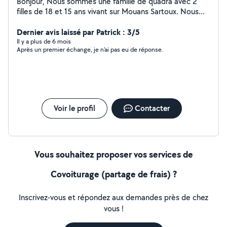
Bonjour, Nous sommes une famille de quadra avec 2
filles de 18 et 15 ans vivant sur Mouans Sartoux. Nous
aimons les animaux (chiens principalement), vivons en
maison avec jardin clôturé et pouvons proposer nos
Dernier avis laissé par Patrick : 3/5
services de pet sitter à domicile. Ma grand fille de 18
Il y a plus de 6 mois
Après un premier échange, je n'ai pas eu de réponse.
ans, peut également garder vos enfants le soir ou
weekend, elle a le BAFA petit enfance et travaille dans
un centre aéré à Cannes Jeunesse depuis maintenant 3
étés.
Voir le profil
Contacter
Vous souhaitez proposer vos services de
Covoiturage (partage de frais) ?
Inscrivez-vous et répondez aux demandes près de chez
vous !