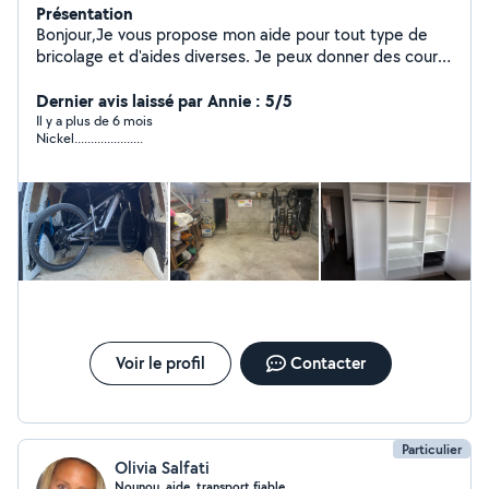
Présentation
Bonjour,Je vous propose mon aide pour tout type de
bricolage et d'aides diverses. Je peux donner des cours
d'informatique sur Mac et PC, effectuer des
dépannages et récupérer des données. Cordialement
Dernier avis laissé par Annie : 5/5
Il y a plus de 6 mois
Nickel.....................
Voir le profil
Contacter
Particulier
Olivia Salfati
Nounou, aide, transport fiable