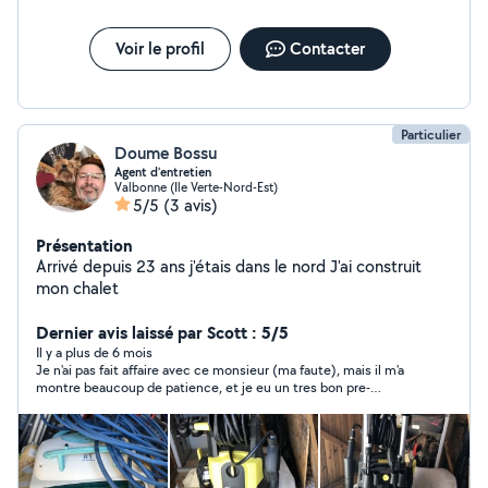
Voir le profil
Contacter
Particulier
Doume Bossu
Agent d’entretien
Valbonne (Ile Verte-Nord-Est)
5/5
(3 avis)
Présentation
Arrivé depuis 23 ans j'étais dans le nord J'ai construit
mon chalet
Dernier avis laissé par Scott : 5/5
Il y a plus de 6 mois
Je n'ai pas fait affaire avec ce monsieur (ma faute), mais il m'a
montre beaucoup de patience, et je eu un tres bon pre-
sentiment. Je n'hesiterai certainement pas a le recontacter.