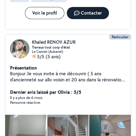
Voir le profil
Contacter
Particulier
Khaled RENOV AZUR
Travaux tout corp d'état
Le Cannet (Aubanel)
5/5
(5 avis)
Présentation
Bonjour Je vous invite à me découvrir ( 5 ans
d'ancienneté sur allo voisin et 20 ans dans la rénovation)
. Ça c'est mon site internet pour voir la réalisation de
mes travaux https://azurrenov006-ux.github.io/AZUR-
Dernier avis laissé par Olivia : 5/5
RENOVATION-/ Avec plaisir de vous aidez à réaliser vos
Il y a plus de 6 mois
Personne réactive.
projet et vos rêves de A à Z De la maçonnerie vers la
finition - TRAVAUX DE CARRELAGE - TRAVAUX DES
CLOISON ( bA13....aglo....) -TRAVAUX DE PLOMBERIE ET
INSTALLATION DES SDB. -TRAVAUX d'électricité.
_TRAVAUX D'ENDUIT INTERIEUR ET EXTERIEUR . -
TRAVAUX D'ETANCHEITE . -TRAVAUX DE PEINTURE ET