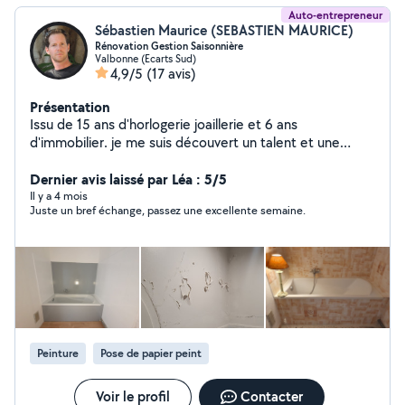
Auto-entrepreneur
Sébastien Maurice (SEBASTIEN MAURICE)
Rénovation Gestion Saisonnière
Valbonne (Ecarts Sud)
4,9/5
(17 avis)
Présentation
Issu de 15 ans d'horlogerie joaillerie et 6 ans
d'immobilier. je me suis découvert un talent et une
passion, durant la rénovation de plusieurs bien, pour la
mise en vente et la location saisonnière. j'ai donc créer
Dernier avis laissé par Léa : 5/5
mon service de Rénovation, Vente et Gestion
Il y a 4 mois
Juste un bref échange, passez une excellente semaine.
Saisonnière, pour toutes les personnes, qui souhaitent
préserver leur patrimoine et en dégager des bénéfices
Contact 7.68.69.66.39
Peinture
Pose de papier peint
Voir le profil
Contacter