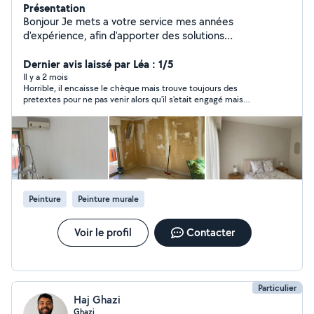
Présentation
Bonjour Je mets a votre service mes années
d'expérience, afin d'apporter des solutions
professionnelles, dans le respect de votre budget.
Déplacement et devis gratuit Pour plus de
Dernier avis laissé par Léa : 1/5
renseignement nous contacter
Il y a 2 mois
Horrible, il encaisse le chèque mais trouve toujours des
pretextes pour ne pas venir alors qu'il s'etait engagé mais
heureusement on a pu récuperer l'accompte, mais à éviter
absolument !!!!!!!
Peinture
Peinture murale
Voir le profil
Contacter
Particulier
Haj Ghazi
Ghazi