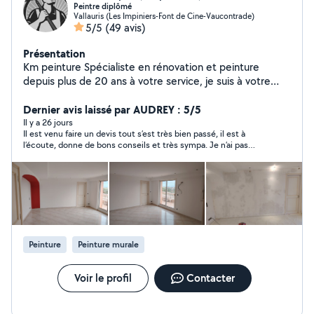
Peintre diplômé
Vallauris (Les Impiniers-Font de Cine-Vaucontrade)
5/5
(49 avis)
Présentation
Km peinture Spécialiste en rénovation et peinture
depuis plus de 20 ans à votre service, je suis à votre
écoute et saurai vous conseiller si besoin Travail soigné
Propreté du chantier, ma priorité est votre satisfaction.
Dernier avis laissé par AUDREY : 5/5
Devis détaillé, tarif compétitifs De la simple pièce
Il y a 26 jours
Il est venu faire un devis tout s’est très bien passé, il est à
d'appartement à la villa de luxe, spécialiste en peinture
l’écoute, donne de bons conseils et très sympa. Je n’ai pas
traditionnelle, peinture airless depuis 10 ans Km
effectué les travaux avec Olivier (au dessus de mon budget)
peinture possède l'expérience, l'organisation les
mais je le recommande.
équipements et les compétences pour assurer les
meilleurs délais avec des produits de qualité
professionnelle tout en tenant compte de votre budget
pour la réalisation de votre projet La propreté étant
gage de la qualité, nous mettons tout en œuvre pour la
Peinture
Peinture murale
conserver pendant les travaux Par ce que chaque client
est unique nous saurons être à votre écoute pour
réaliser le décor correspondant à votre attente
Voir le profil
Contacter