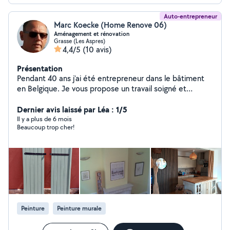
Auto-entrepreneur
Marc Koecke (Home Renove 06)
Aménagement et rénovation
Grasse (Les Aspres)
4,4/5
(10 avis)
Présentation
Pendant 40 ans j'ai été entrepreneur dans le bâtiment
en Belgique. Je vous propose un travail soigné et
méticuleux dans plusieurs domaines tel que la peinture,
la menuiserie, l'électricité... Je suis équipé avec du
Dernier avis laissé par Léa : 1/5
matériel PRO et je peux me déplacer dans un rayon de
Il y a plus de 6 mois
Beaucoup trop cher!
+/- 20km autour de Grasse. Si le travail est important je
peux réaliser un devis (gratuit). Dans le cas de petits
travaux le travail pourra se faire en régie (par heure).
Peinture
Peinture murale