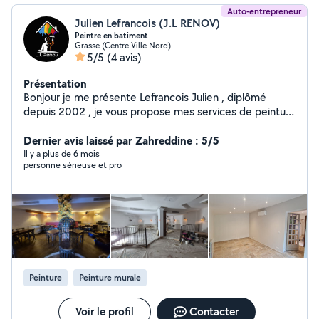
Auto-entrepreneur
Julien Lefrancois (J.L RENOV)
Peintre en batiment
Grasse (Centre Ville Nord)
5/5
(4 avis)
Présentation
Bonjour je me présente Lefrancois Julien , diplômé
depuis 2002 , je vous propose mes services de peinture
interieur / extérieur, enduit, carrelage , parquet , sol pvc
, moquette ,peinture décorative
Dernier avis laissé par Zahreddine : 5/5
Il y a plus de 6 mois
personne sérieuse et pro
Peinture
Peinture murale
Voir le profil
Contacter