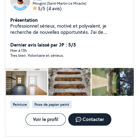
Mougins (Saint-Martin-Le Miracle)
5/5
(4 avis)
Présentation
Professionnel sérieux, motivé et polyvalent, je
recherche de nouvelles opportunités. J'ai de
l'expérience en peinture, comme manœuvre dans le
bâtiment et les travaux publics (BTP), en
Dernier avis laissé par JP : 5/5
déménagement et en menuiserie aluminium. Ponctuel,
Hier à 13h
Tres bien. Volontaire et sérieux.
travailleur et autonome, je m'adapte rapidement et
m'investis pleinement dans les missions qui me sont
confiées. Véhiculé(e), je peux me déplacer facilement
selon les besoins. Disponible immédiatement.
Peinture
Pose de papier peint
Voir le profil
Contacter