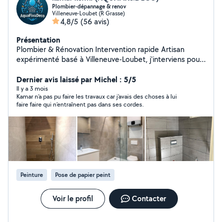
Plombier-dépannage & renov
Villeneuve-Loubet (R Grasse)
4,8/5
(56 avis)
Présentation
Plombier & Rénovation Intervention rapide Artisan
expérimenté basé à Villeneuve-Loubet, j'interviens pour
vos travaux de plomberie, rénovation intérieure et
peinture, en dépannage comme en projet complet.
Dernier avis laissé par Michel : 5/5
Plomberie : Recherche et réparation de fuites
Il y a 3 mois
Kamar n’a pas pu faire les travaux car j’avais des choses à lui
Remplacement chauffe-eau Installation sanitaire
faire faire qui n’entraînent pas dans ses cordes.
Dépannage urgent Rénovation & peinture : Rénovation
salle de bain Pose meuble vasque / WC Travaux de
peinture soignés Petits travaux d'aménagement Mes
engagements : Intervention rapide Travail propre et
soigné Matériel professionnel Devis clair avant travaux
Sérieux, ponctuel et transparent. Je m'adapte à vos
besoins et à votre budget. Disponible et réactif.
Peinture
Pose de papier peint
Voir le profil
Contacter