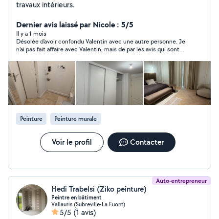
travaux intérieurs.
Dernier avis laissé par Nicole : 5/5
Il y a 1 mois
Désolée d'avoir confondu Valentin avec une autre personne. Je
n'ai pas fait affaire avec Valentin, mais de par les avis qui sont
donnés je suis certaine que son travail est parfait. Bonne
continuation à lui.
Peinture
Peinture murale
Voir le profil
Contacter
Auto-entrepreneur
Hedi Trabelsi (Ziko peinture)
Peintre en bâtiment
Vallauris (Subreville-La Fuont)
5/5
(1 avis)