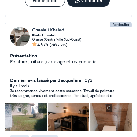
Voir le profil
Contacter
Particulier
Chaalali Khaled
Khaled chaalali
Grasse (Centre Ville Sud-Ouest)
4,9/5
(36 avis)
Présentation
Peinture ,toiture ,carrelage et maçonnerie
Dernier avis laissé par Jacqueline : 5/5
Il y a 1 mois
Je recommande vivement cette personne. Travail de peinture
très soigné, sérieux et professionnel. Ponctuel, agréable et de
bons conseils. Le résultat est conforme à mes attentes, je suis
très satisfaite. Merci pour votre excellent travail