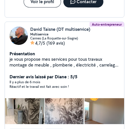
Voir le profil
Contacter
Auto-entrepreneur
David Taisne (DT multiservice)
Multiservice
Cannes (La Roquette-sur-Siagne)
4,7/5
(169 avis)
Présentation
je vous propose mes services pour tous travaux
montage de meuble , plomberie , électricité , carrelage
, peinture, agencement, faux plafond, montage de
cuisine, store et volet roulant porte de garage et
Dernier avis laissé par Diane : 5/5
d'autres interventions. Ayant été directeur technique de
Il y a plus de 6 mois
Réactif et le travail est fait avec soin !
palace pendant plusieurs années , j intervient sur toutes
pannes devis et renseignement gratuit sur déplacement
propre et ponctuel