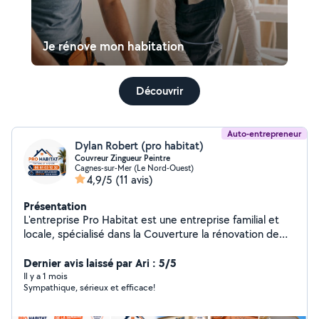
Je rénove mon habitation
Découvrir
Auto-entrepreneur
Dylan Robert (pro habitat)
Couvreur Zingueur Peintre
Cagnes-sur-Mer (Le Nord-Ouest)
4,9/5
(11 avis)
Présentation
L'entreprise Pro Habitat est une entreprise familial et
locale, spécialisé dans la Couverture la rénovation de
vos Toiture et Façade Nettoyage Ravalement et
peinture extérieur. Situé à Cagnes-sur-mer. , nous
Dernier avis laissé par Ari : 5/5
intervenons dans un rayon de 50 km aux alentours.
Il y a 1 mois
Sympathique, sérieux et efficace!
Assurance multirisque et décennale Devis et
intervention rapide Devis, gratuit rapide et sans