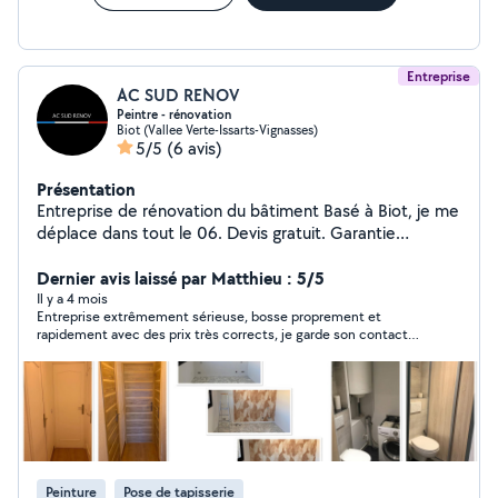
Entreprise
AC SUD RENOV
Peintre - rénovation
Biot (Vallee Verte-Issarts-Vignasses)
5/5
(6 avis)
Présentation
Entreprise de rénovation du bâtiment Basé à Biot, je me
déplace dans tout le 06. Devis gratuit. Garantie
décennale. N'hésitez pas à venir suivre mes chantiers
sur Instagram : ac_sud_renov_
Dernier avis laissé par Matthieu : 5/5
Il y a 4 mois
Entreprise extrêmement sérieuse, bosse proprement et
rapidement avec des prix très corrects, je garde son contact
pour d'autres travaux, merci beaucoup
Peinture
Pose de tapisserie