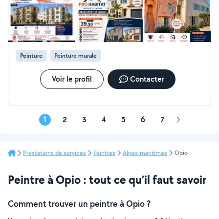
engagement Bureau ouvert du lundi au vendredi de
8h30 à 18h Tel. 09 70 50 86 11 Port. urgence O6 61 O3
12 32 Avis, Google 5.0
Peinture
Peinture murale
Voir le profil
Contacter
1
2
3
4
5
6
7
Page
suivante
Prestations de services
Peintres
Alpes-maritimes
Opio
Peintre à Opio : tout ce qu’il faut savoir
Comment trouver un peintre à Opio ?