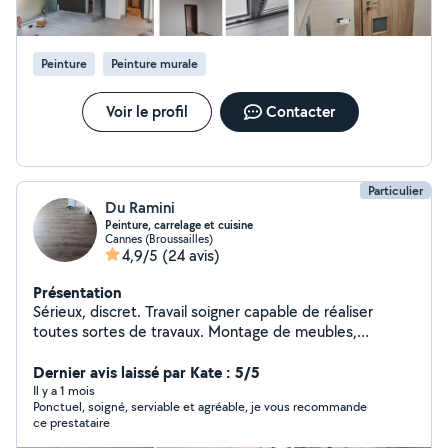
devis. Nous sommes ponctuels, sérieux, attentifs aux
détails.
Peinture
Peinture murale
Voir le profil
Contacter
Particulier
Du Ramini
Peinture, carrelage et cuisine
Cannes (Broussailles)
4,9/5
(24 avis)
Présentation
Sérieux, discret. Travail soigner capable de réaliser
toutes sortes de travaux. Montage de meubles,
peinture. Petite électricité. Petite plomberie, carrelage,
parquet , tapisserie . Cloison en ba13. Et petite
Dernier avis laissé par Kate : 5/5
mécanique auto. Je m'adapte à toutes les situations
Il y a 1 mois
Ponctuel, soigné, serviable et agréable, je vous recommande
tarif attractif à la prestation ou à la journée zéro
ce prestataire
six38574688 très réactif