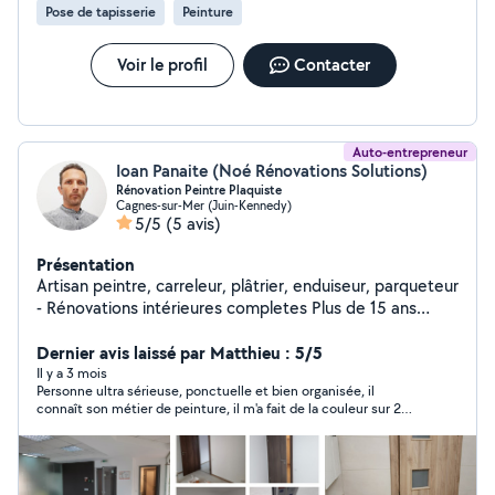
Pose de tapisserie
Peinture
Voir le profil
Contacter
Auto-entrepreneur
Ioan Panaite (Noé Rénovations Solutions)
Rénovation Peintre Plaquiste
Cagnes-sur-Mer (Juin-Kennedy)
5/5
(5 avis)
Présentation
Artisan peintre, carreleur, plâtrier, enduiseur, parqueteur
- Rénovations intérieures completes Plus de 15 ans
d'expérience Nous proposons des services complets de
renovation: peinture, cloisons en plâtre, plâtrage,
Dernier avis laissé par Matthieu : 5/5
carrelage, pose de parquet. En plus du français, nous
Il y a 3 mois
Personne ultra sérieuse, ponctuelle et bien organisée, il
parlons également anglais (We speak English as well)
connaît son métier de peinture, il m'a fait de la couleur sur 2
Dans de nombreux cas, nous pouvons vous fournir un
murs, très précis très bon rendu et surtout très honnête sur le
devis gratuit, sans déplacement. Envoyez-nous vos
prix, je referai appel a lui c'est sûr
coordonnées, quelques photos et les œuvres
souhaitées sur WhatsApp, et nous vous fournirons un