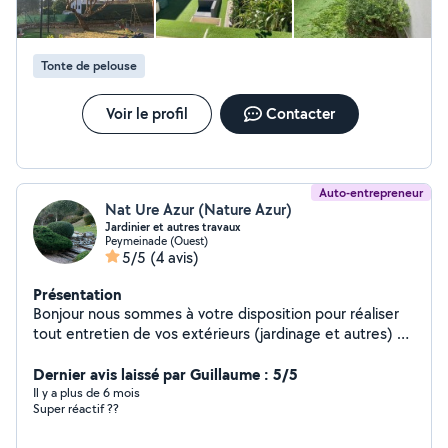
Tonte de pelouse
Voir le profil
Contacter
Auto-entrepreneur
Nat Ure Azur (Nature Azur)
Jardinier et autres travaux
Peymeinade (Ouest)
5/5
(4 avis)
Présentation
Bonjour nous sommes à votre disposition pour réaliser
tout entretien de vos extérieurs (jardinage et autres) et
la réalisation de tout autres petits travaux à votre
service.
Dernier avis laissé par Guillaume : 5/5
Il y a plus de 6 mois
Super réactif ??