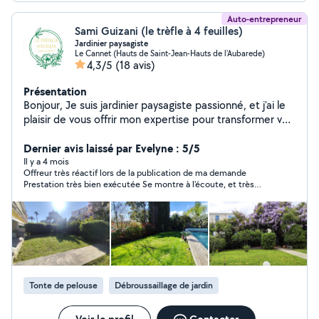
Auto-entrepreneur
Sami Guizani (le trèfle à 4 feuilles)
Jardinier paysagiste
Le Cannet (Hauts de Saint-Jean-Hauts de l'Aubarede)
4,3/5
(18 avis)
Présentation
Bonjour, Je suis jardinier paysagiste passionné, et j'ai le
plaisir de vous offrir mon expertise pour transformer vos
espaces extérieurs en véritables havres de paix. Fort de
plusieurs années d'expérience, je propose des services
Dernier avis laissé par Evelyne : 5/5
sur mesure allant de la création de jardins esthétiques
Il y a 4 mois
Offreur très réactif lors de la publication de ma demande
et harmonieux à leur entretien régulier. Chaque projet
Prestation très bien exécutée Se montre à l'écoute, et très
est unique, et je mets un point d'honneur à comprendre
sympathique. Je recommande cet offreur
vos besoins pour créer des aménagements qui
respectent l'environnement, tout en étant fonctionnels
et faciles à entretenir. Mes prestations incluent la
conception d'espaces verts, l'installation de systèmes
d'arrosage éco-responsables, la plantation de végétaux
adaptés à votre sol et à votre climat, ainsi que
Tonte de pelouse
Débroussaillage de jardin
l'entretien régulier pour garantir la beauté et la santé de
votre jardin tout au long de l'année. Mon objectif est
simple : faire de votre jardin un lieu de bien-être qui