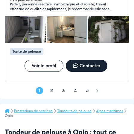
Parfait, personne reactive, sympathique et discrete, travail
effectue de qualite et rapidement, je recommande eric sans
hesiter et je referai probablement de nouveau appel a lui
Tonte de pelouse
Voir le profil
Contacter
1
2
3
4
5
Page
suivante
Prestations de services
Tondeurs de pelouse
Alpes-maritimes
Opio
Tondeur de pelouse à Opio : tout ce