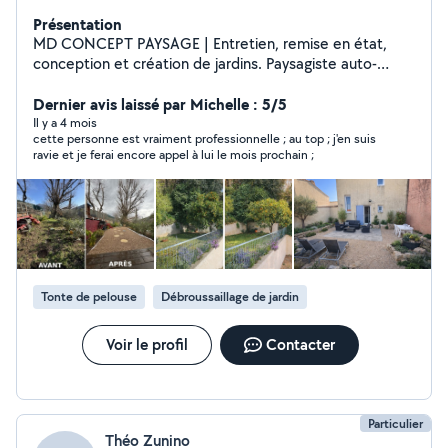
Présentation
MD CONCEPT PAYSAGE | Entretien, remise en état,
conception et création de jardins. Paysagiste auto-
entrepreneur sérieux basé à Antibes (06). Tonte &
débroussaillage Taille de haies & arbustes Désherbage
Dernier avis laissé par Michelle : 5/5
& remise en état Petits abattages Traitement
Il y a 4 mois
cette personne est vraiment professionnelle ; au top ; j'en suis
phytosanitaire Arrosage automatique Pose gazon
ravie et je ferai encore appel à lui le mois prochain ;
(synthétique ou naturel) Création d'espaces minérales
(gravier, galets) Travail propre et soigné Matériel
professionnel Évacuation possible Devis rapide
Intervention rapide sur Antibes, Juan-les-Pins, Vallauris,
Cannes et alentours. Contactez-moi pour redonner vie à
votre jardin !
Tonte de pelouse
Débroussaillage de jardin
Voir le profil
Contacter
Particulier
Théo Zunino