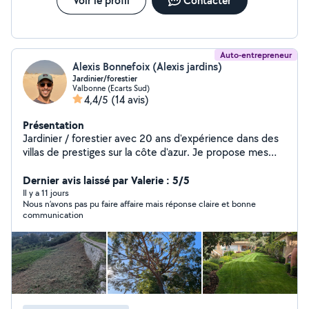
Voir le profil
Contacter
vous ressemble et qui valorise votre propriété. Le trèfle
à 4 feuilles Cultivez vôtre bien être
Auto-entrepreneur
Alexis Bonnefoix (Alexis jardins)
Jardinier/forestier
Valbonne (Ecarts Sud)
4,4/5
(14 avis)
Présentation
Jardinier / forestier avec 20 ans d'expérience dans des
villas de prestiges sur la côte d'azur. Je propose mes
services pour l'entretien, la création d'espaces verts .
Débroussaillage, abattage et élagage . N'hésitez pas à
Dernier avis laissé par Valerie : 5/5
me contacter pour un devis gratuit .
Il y a 11 jours
Nous n’avons pas pu faire affaire mais réponse claire et bonne
communication