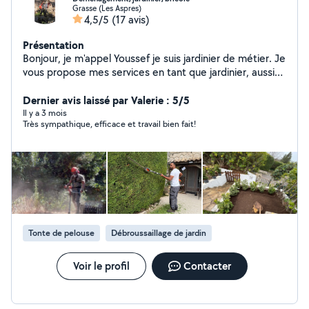
Grasse (Les Aspres)
4,5/5
(17 avis)
Présentation
Bonjour, je m'appel Youssef je suis jardinier de métier. Je
vous propose mes services en tant que jardinier, aussi
pour autres services tel que : déménagement,
carrelage, montage de meuble, peinture
Dernier avis laissé par Valerie : 5/5
Il y a 3 mois
Très sympathique, efficace et travail bien fait!
Tonte de pelouse
Débroussaillage de jardin
Voir le profil
Contacter