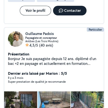
Voir le profil
Contacter
Particulier
Guillaume Padois
Paysagiste et concepteur
Antibes (Les Trois Moulins)
4,3/5
(40 avis)
Présentation
Bonjour Je suis paysagiste depuis 12 ans. diplômé d'un
bac +2 en paysage et actuellement en formation
concepteur paysagiste je suis aujourd'hui quelqu'un de
complet et manuel que ce soit en conception, création,
Dernier avis laissé par Marion : 5/5
entretien ou encore montage de meuble en kit. je suis
Il y a 3 mois
Super prestation de qualité je recommande
sérieux, professionnel, ponctuel, soigneux, travail de
façons organisé. Je serrai ravi de vous aider.