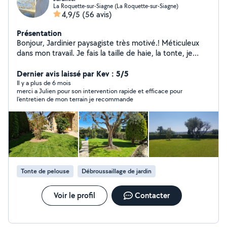
La Roquette-sur-Siagne (La Roquette-sur-Siagne)
4,9/5
(56 avis)
Présentation
Bonjour, Jardinier paysagiste très motivé.! Méticuleux
dans mon travail. Je fais la taille de haie, la tonte, je
débroussaille, l entretiens des massifs fleuries et
souffler les allées. déplacement et devis gratuit.
Dernier avis laissé par Kev : 5/5
Secteur de grasse à vallauris. Mon abonnement ne me
Il y a plus de 6 mois
merci a Julien pour son intervention rapide et efficace pour
permet pas de répondre au demande hors de ce
l'entretien de mon terrain je recommande
périmètre. cordialement.
Tonte de pelouse
Débroussaillage de jardin
Voir le profil
Contacter