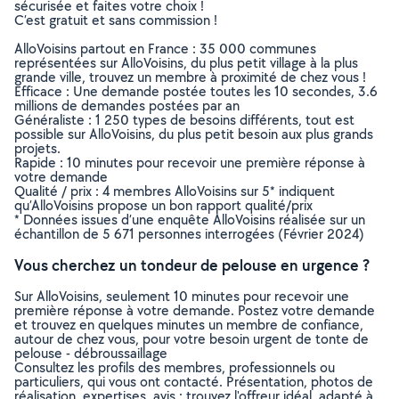
sécurisée et faites votre choix !
C’est gratuit et sans commission !
AlloVoisins partout en France : 35 000 communes
représentées sur AlloVoisins, du plus petit village à la plus
grande ville, trouvez un membre à proximité de chez vous !
Efficace : Une demande postée toutes les 10 secondes, 3.6
millions de demandes postées par an
Généraliste : 1 250 types de besoins différents, tout est
possible sur AlloVoisins, du plus petit besoin aux plus grands
projets.
Rapide : 10 minutes pour recevoir une première réponse à
votre demande
Qualité / prix : 4 membres AlloVoisins sur 5* indiquent
qu’AlloVoisins propose un bon rapport qualité/prix
* Données issues d’une enquête AlloVoisins réalisée sur un
échantillon de 5 671 personnes interrogées (Février 2024)
Vous cherchez un tondeur de pelouse en urgence ?
Sur AlloVoisins, seulement 10 minutes pour recevoir une
première réponse à votre demande. Postez votre demande
et trouvez en quelques minutes un membre de confiance,
autour de chez vous, pour votre besoin urgent de tonte de
pelouse - débroussaillage
Consultez les profils des membres, professionnels ou
particuliers, qui vous ont contacté. Présentation, photos de
réalisation, expertises, avis : trouvez l'offreur idéal, adapté à