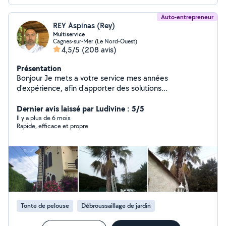
Auto-entrepreneur
REY Aspinas (Rey)
Multiservice
Cagnes-sur-Mer (Le Nord-Ouest)
4,5/5
(208 avis)
Présentation
Bonjour Je mets a votre service mes années
d'expérience, afin d'apporter des solutions
professionnelles, dans le respect de votre budget.
Déplacement et devis gratuit Pour plus de
Dernier avis laissé par Ludivine : 5/5
renseignement nous contacter
Il y a plus de 6 mois
Rapide, efficace et propre
Tonte de pelouse
Débroussaillage de jardin