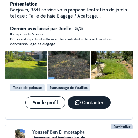
Présentation
Bonjours, B&H service vous propose l'entretien de jardin
tel que ; Taille de haie Elagage / Abattage
Debroussaillage Entretien des massifs Traitement
phytosanitaires Tonte Arrosage auto Créations ;
Dernier avis laissé par Joelle : 5/5
Plantation et aménagement Créations pelouse naturel
Il y a plus de 6 mois
Bruno est rapide et efficace. Très satisfaite de son travail de
Créations terrain synthétique Créations terrain de
débroussaillage et élagage.
pétanque Pose de clôture soupple ou rigide Disponible
et outillé pour un jardin à votre image je suis disponible
Tonte de pelouse
Ramassage de feuilles
Voir le profil
Contacter
Particulier
Youssef Ben El mostapha
Déménagement/jardinier/bricole