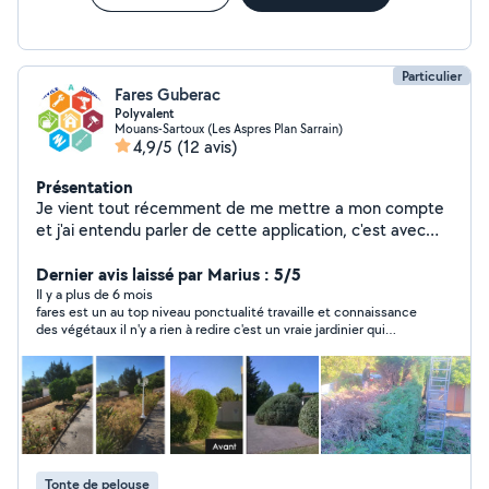
Particulier
Fares Guberac
Polyvalent
Mouans-Sartoux (Les Aspres Plan Sarrain)
4,9/5
(12 avis)
Présentation
Je vient tout récemment de me mettre a mon compte
et j'ai entendu parler de cette application, c'est avec
plaisir que je vous propose mes services d'entretient de
votre jardin mais aussi pour des
Dernier avis laissé par Marius : 5/5
déménagements,manutention etc
Il y a plus de 6 mois
fares est un au top niveau ponctualité travaille et connaissance
des végétaux il n'y a rien à redire c'est un vraie jardinier qui
connaît et aime son métier ce qui est rare merci fares et à
bientot
Tonte de pelouse