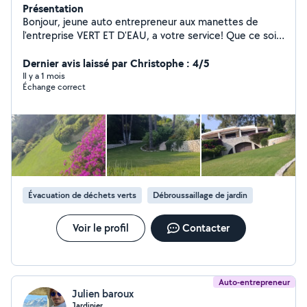
Présentation
Bonjour, jeune auto entrepreneur aux manettes de
l'entreprise VERT ET D'EAU, a votre service! Que ce soit
de l'entretien de parcs et jardins, de la plantation, une
remise en etat générale, tailles de haies, arrosage
Dernier avis laissé par Christophe : 4/5
automatique, en passant par du gros débroussaillage au
Il y a 1 mois
Échange correct
simple nettoyage, je sais tout faire! Je suis la pour
répondre a tout vos désirs ! Un travail de qualité fait en
temps et en heure avec du matériel professionnel, alors
n'hésitez pas ! adoptez moi !
Évacuation de déchets verts
Débroussaillage de jardin
Voir le profil
Contacter
Auto-entrepreneur
Julien baroux
Jardinier