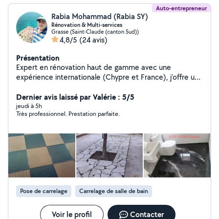
Auto-entrepreneur
Rabia Mohammad (Rabia SY)
Rénovation & Multi-services
Grasse (Saint-Claude (canton Sud))
4,8/5
(24 avis)
Présentation
Expert en rénovation haut de gamme avec une
expérience internationale (Chypre et France), j'offre un
service où la précision technique rencontre une rigueur
absolue. Spécialiste de la peinture de prestige, du
Dernier avis laissé par Valérie : 5/5
papier peint et des revêtements décoratifs (Micro-
jeudi à 5h
Très professionnel. Prestation parfaite.
ciment, Résine Epoxy), je transforme vos espaces avec
une finition "clé en main". Ma force majeure ? Une
ponctualité exemplaire : pour moi, l'heure c'est l'heure.
Je m'engage sur un respect strict des délais, une
propreté irréprochable du chantier et une installation
soignée de vos luminaires et mobiliers. Confier votre
villa à un professionnel qui valorise votre temps autant
que votre intérieur est le premier pas vers l'excellence.
Pose de carrelage
Carrelage de salle de bain
Voir le profil
Contacter