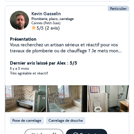
Particulier
Kevin Gasselin
Plomberie, placo, carrelage
Cannes (Petit-Juas)
5/5
(2 avis)
Présentation
Vous recherchez un artisan sérieux et réactif pour vos
travaux de plomberie ou de chauffage ? Je mets mon
savoir-faire à votre service pour tous types
d'interventions, que vous soyez particulier ou
Dernier avis laissé par Alex : 5/5
professionnel. Prestations proposées : Dépannage
Il y a 5 mois
Très agréable et réactif
plomberie : fuites, débouchage, remplacement de
robinetterie, chasse d'eau, etc. Installation et
rénovation de salles de bain et cuisines
Remplacement de chauffe-eau . Création et
mise aux normes de réseaux (PER, cuivre, multicouche)
Pourquoi faire appel à mes services ? Artisan
qualifié et déclaré Intervention rapide Travail soigné
avec garantie décennale Disponible 6j/7 interventions
Pose de carrelage
Carrelage de douche
d'urgence possibles