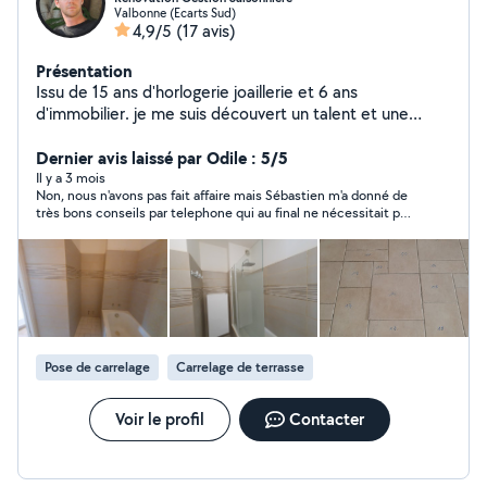
Valbonne (Ecarts Sud)
4,9/5
(17 avis)
Présentation
Issu de 15 ans d'horlogerie joaillerie et 6 ans
d'immobilier. je me suis découvert un talent et une
passion, durant la rénovation de plusieurs bien, pour la
mise en vente et la location saisonnière. j'ai donc créer
Dernier avis laissé par Odile : 5/5
mon service de Rénovation, Vente et Gestion
Il y a 3 mois
Non, nous n'avons pas fait affaire mais Sébastien m'a donné de
Saisonnière, pour toutes les personnes, qui souhaitent
très bons conseils par telephone qui au final ne nécessitait pas
préserver leur patrimoine et en dégager des bénéfices
d'intervention. Je me suis "débrouillée" toute seule. Il est très
Contact 7.68.69.66.39
honnête et ne cherche pas à intervenir absolument chez
quelqu'un si cela n'est pas vraiment utile. Et de plus il est très
agréable. Sympathique.
Pose de carrelage
Carrelage de terrasse
Voir le profil
Contacter