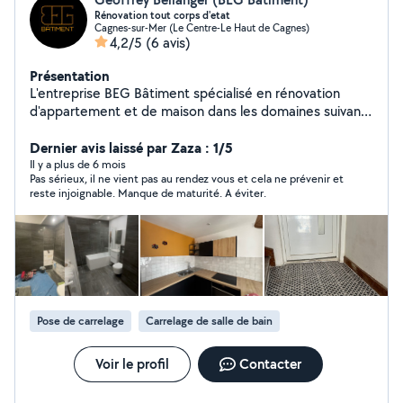
Rénovation tout corps d'etat
Cagnes-sur-Mer (Le Centre-Le Haut de Cagnes)
4,2/5
(6 avis)
Présentation
L'entreprise BEG Bâtiment spécialisé en rénovation
d'appartement et de maison dans les domaines suivant :
Plomberie / Electricité / CVC / Maçonnerie, s'installe à
Cagnes-sur-Mer et serait ravie de vous accompagner
Dernier avis laissé par Zaza : 1/5
dans vos travaux dans la région des Alpes-Maritimes.
Il y a plus de 6 mois
Pas sérieux, il ne vient pas au rendez vous et cela ne prévenir et
Possibilité de réalisation de plans 2D/3D du rendu final
reste injoignable. Manque de maturité. A éviter.
souhaité par le client. (Logiciel CAO - Autocad - Revit -
Sketchup).
Pose de carrelage
Carrelage de salle de bain
Voir le profil
Contacter