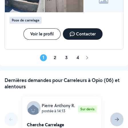
Pose de carrelage
Voir le profil
Contacter
1
2
3
4
Page
suivante
Dernières demandes pour Carreleurs à Opio (06) et
alentours
Pierre Anthony R.
Sur devis
postée à 14:13
Cherche Carrelage