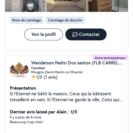
Pose de carrelage
Carrelage de douche
Voir le profil
Contacter
Auto-entrepreneur
Wanderson Pedro Dos santos (FLB CARRELAGE)
Carreleur
Mougins (Saint-Martin-Le Miracle)
1/5
(1 avis)
Présentation
Si l'Eternel ne bâtit la maison, Ceux qui la bâtissent
travaillent en vain; Si l'Eternel ne garde la ville, Celui qui
la garde veille en vain. "Psalms 127:1
Dernier avis laissé par Alain : 1/5
Il y a plus de 6 mois
Beaucoup trop cher!