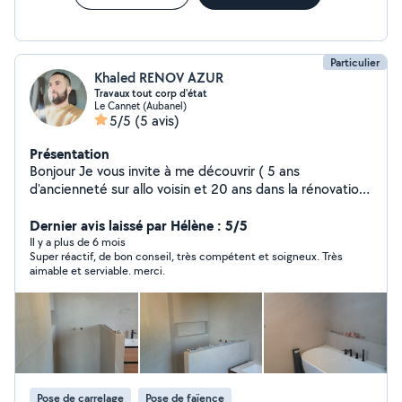
Particulier
Khaled RENOV AZUR
Travaux tout corp d'état
Le Cannet (Aubanel)
5/5
(5 avis)
Présentation
Bonjour Je vous invite à me découvrir ( 5 ans
d'ancienneté sur allo voisin et 20 ans dans la rénovation)
. Ça c'est mon site internet pour voir la réalisation de
mes travaux https://azurrenov006-ux.github.io/AZUR-
Dernier avis laissé par Hélène : 5/5
RENOVATION-/ Avec plaisir de vous aidez à réaliser vos
Il y a plus de 6 mois
Super réactif, de bon conseil, très compétent et soigneux. Très
projet et vos rêves de A à Z De la maçonnerie vers la
aimable et serviable. merci.
finition - TRAVAUX DE CARRELAGE - TRAVAUX DES
CLOISON ( bA13....aglo....) -TRAVAUX DE PLOMBERIE ET
INSTALLATION DES SDB. -TRAVAUX d'électricité.
_TRAVAUX D'ENDUIT INTERIEUR ET EXTERIEUR . -
TRAVAUX D'ETANCHEITE . -TRAVAUX DE PEINTURE ET
FINITION . A bientôt
Pose de carrelage
Pose de faïence