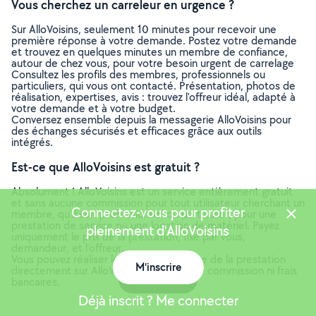
Vous cherchez un carreleur en urgence ?
Sur AlloVoisins, seulement 10 minutes pour recevoir une
première réponse à votre demande. Postez votre demande
et trouvez en quelques minutes un membre de confiance,
autour de chez vous, pour votre besoin urgent de carrelage
Consultez les profils des membres, professionnels ou
particuliers, qui vous ont contacté. Présentation, photos de
réalisation, expertises, avis : trouvez l'offreur idéal, adapté à
votre demande et à votre budget.
Conversez ensemble depuis la messagerie AlloVoisins pour
des échanges sécurisés et efficaces grâce aux outils
intégrés.
Est-ce que AlloVoisins est gratuit ?
Absolument ! AlloVoisins est un service entièrement gratuit
et sans aucune commission pour tout utilisateur cherchant un
Connectez-vous pour profiter
membre, qu’il soit professionnel ou particulier, pour une
prestation de service ou une location de matériel. Payez
pleinement d'AlloVoisins
uniquement le prix de la prestation, fixé par vous,
demandeur, et l’offreur.
Vous pouvez réaliser le paiement en ligne de la prestation
M'inscrire
directement sur AlloVoisins, sans aucune commission ni frais
Carte
bancaires.
Déjà inscrit ? Me connecter