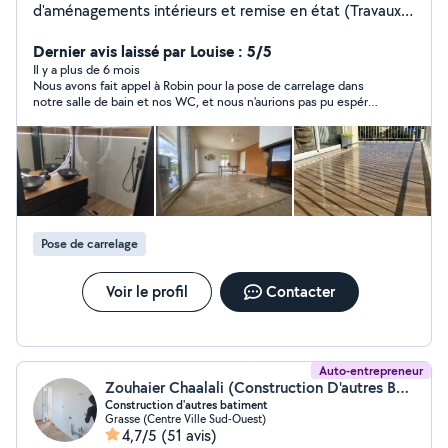
d'aménagements intérieurs et remise en état (Travaux
de revêtement sol et murs , spécialisation carrelage ) et
également je propose mes services pour
Dernier avis laissé par Louise : 5/5
l'aménagement extérieur ( créations en maçonnerie:
Il y a plus de 6 mois
Nous avons fait appel à Robin pour la pose de carrelage dans
clôture ,escalier, dalle, chape et leurs revêtements de
notre salle de bain et nos WC, et nous n'aurions pas pu espérer
sols ).
mieux. Robin est un artisan (artiste!) formidable, patient,
consciencieux et rigoureux, qui entend vos attentes et les
dépasse complétement. Nous ne pouvons que vous le
recommander pour vos travaux, et nous ferons certainement
appel à lui par la suite. Louise et Axel
Pose de carrelage
Voir le profil
Contacter
Auto-entrepreneur
Zouhaier Chaalali (Construction D'autres Bâtiments)
Construction d'autres batiment
Grasse (Centre Ville Sud-Ouest)
4,7/5
(51 avis)