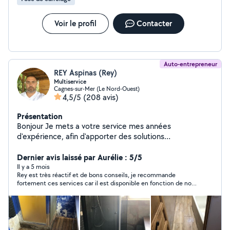
Voir le profil
Contacter
Auto-entrepreneur
REY Aspinas (Rey)
Multiservice
Cagnes-sur-Mer (Le Nord-Ouest)
4,5/5
(208 avis)
Présentation
Bonjour Je mets a votre service mes années
d'expérience, afin d'apporter des solutions
professionnelles, dans le respect de votre budget.
Déplacement et devis gratuit Pour plus de
Dernier avis laissé par Aurélie : 5/5
renseignement nous contacter
Il y a 5 mois
Rey est très réactif et de bons conseils, je recommande
fortement ces services car il est disponible en fonction de nos
planning, c'est très chouette. a bientôt Rey Aurélie