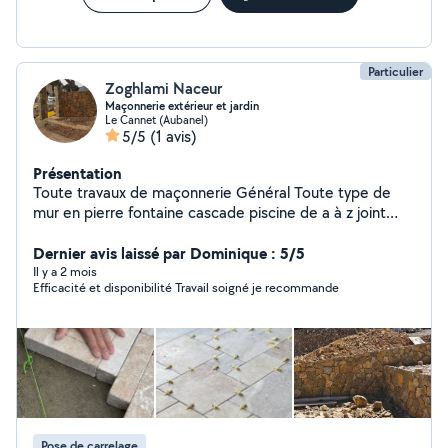
Particulier
Zoghlami Naceur
Maçonnerie extérieur et jardin
Le Cannet (Aubanel)
5/5
(1 avis)
Présentation
Toute travaux de maçonnerie Général Toute type de
mur en pierre fontaine cascade piscine de a à z joint
piscine carrelage façade clouture mur en aglo penché
mur en parpaing dallage et création et rénovation et
Dernier avis laissé par Dominique : 5/5
entretien de jardin arrosage automatique robot
Il y a 2 mois
Efficacité et disponibilité Travail soigné je recommande
tondeuse gazon clouture griage et clouture électrique
tirasse en bois.......
Pose de carrelage