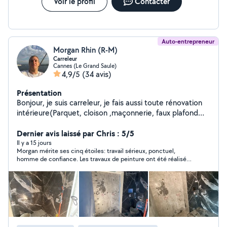
Voir le profil
Contacter
Auto-entrepreneur
Morgan Rhin (R-M)
Carreleur
Cannes (Le Grand Saule)
4,9/5
(34 avis)
Présentation
Bonjour, je suis carreleur, je fais aussi toute rénovation
intérieure(Parquet, cloison ,maçonnerie, faux plafond
etc..), je travaille avec plusieurs corps de métier:
Plombier, électricien, peintre, staffeur, jardinier. J’essaye
Dernier avis laissé par Chris : 5/5
toujours de trouver une solution au mieux avec mes
Il y a 15 jours
Morgan mérite ses cinq étoiles: travail sérieux, ponctuel,
clients, Que ce soit budget ou idées. Travail propre et
homme de confiance. Les travaux de peinture ont été réalisés
soigneux. Mes coordonnées:07.69.60.56.58
dans des conditions climatiques très difficiles (canicule en
Cordialement
journée, Morgan venait à 5h du matin!), et le résultat est
impeccable. Autant que la pose d'un carrelage mural en
intérieur dont le résultat est nickel. Pour le reste, Morgan a
réalisé des travaux de maçonnerie et de modification d'une
évacuation d'eau pluviale: travail parfait! Bref, je conseille sans
condition, et j'aurai grand plaisir à solliciter à nouveau Morgan
pour des travaux futurs.