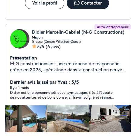
Voir le profil
Contacter
Auto-entrepreneur
Didier Marcelin-Gabriel (M-G Constructions)
Maçon
Grasse (Centre Ville Sud-Ouest)
5/5
(6 avis)
Présentation
M-G constructions est une entreprise de maçonnerie
créée en 2025, spécialisée dans la construction neuve,
la rénovation et les aménagements extérieurs. Nous
mettons notre savoir-faire artisanal et notre rigueur
Dernier avis laissé par Yves : 5/5
professionnelle au service de projets durables,
Il y a 1 mois
Didier est une personne sérieuse, sympatique, très à l’écoute
esthétiques et conformes aux normes en vigueur. Nous
de nos attentes et de bons conseils. Travail soigné et réalisé
intervenons auprès des particuliers et professionnels
dans les règles de l’art. Chantier très bien protégé et nettoyé
pour tous travaux de maçonnerie générale : fondations,
chaque jour. je recommande virement
ouverture en sous œuvre, murs, cloisons, faux plafond,
carrelage, extensions, rénovations, terrasses, murets et
petits travaux À l'écoute de nos clients, nous assurons
un accompagnement personnalisé, des devis clairs et un