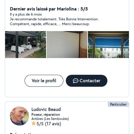
du neuf à savoir coulissants, fenêtres, volets roulants,
stores... N'hésitez pas à me contacter.
Dernier avis laissé par Mariolina : 5/5
Il y a plus de 6 mois
Je recommande totalement. Très Bonne Intervention.
Compétent, rapide, efficace, ... Merci beaucoup.
Voir le profil
Contacter
Particulier
Ludovic Beaud
Poseur, réparation
Antibes (Les Semboules)
5/5
(17 avis)