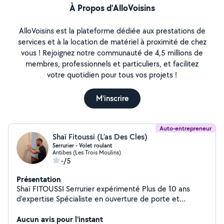
À Propos d’AlloVoisins
AlloVoisins est la plateforme dédiée aux prestations de
services et à la location de matériel à proximité de chez
vous ! Rejoignez notre communauté de 4,5 millions de
membres, professionnels et particuliers, et facilitez
votre quotidien pour tous vos projets !
M'inscrire
Auto-entrepreneur
Shaï Fitoussi (L’as Des Cles)
Serrurier - Volet roulant
Antibes (Les Trois Moulins)
-/5
Présentation
Shaï FITOUSSI Serrurier expérimenté Plus de 10 ans
d'expertise Spécialiste en ouverture de porte et
remplacement de serrure ️ Intervention rapide et
soignée Nouveau dans la région Anciennement basé à
Aucun avis pour l'instant