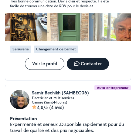
Très bonne communication. Devis clair et respecté. Il a été
PVC, Bois. - Volets roulants, Volets battants. - Stores.
facile de trouver une date de RDV pour le devis et
Travail soigné.
l'intervention. Freddy m'a changé la serrure pour passer à une
serrure connectée. Je suis ravie tout fonctionne, merci
beaucoup. Je recommande vivement
Serrurerie
Changement de barillet
Voir le profil
Contacter
Auto-entrepreneur
Samir Bechikh (SAMBEC06)
Electricien et Multiservices
Cannes (Saint-Nicolas)
4,8/5
(4 avis)
Présentation
Experimenté et serieux .Disponible rapidement pour du
travail de qualité et des prix negociables.