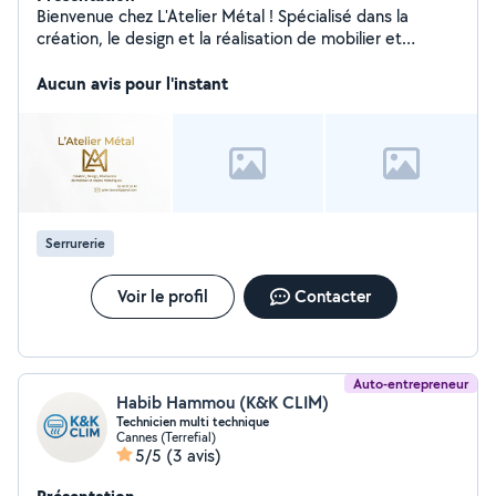
Bienvenue chez L'Atelier Métal ! Spécialisé dans la
création, le design et la réalisation de mobilier et
d'objets métalliques sur mesure, je mets mon savoir-
faire d'artisan au service de tous vos projets
Aucun avis pour l'instant
d'aménagement intérieur et extérieur
Serrurerie
Voir le profil
Contacter
Auto-entrepreneur
Habib Hammou (K&K CLIM)
Technicien multi technique
Cannes (Terrefial)
5/5
(3 avis)