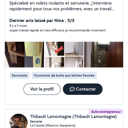
Spécialisé en volets roulants et serrurerie, j'interviens
rapidement pour tous vos problèmes, avec un travail
propre et des tarifs transparents. Intervention rapide
Disponible 24h/24 7j/7 Devis clair, sans surprise Travail
Dernier avis laissé par Nina : 5/5
soigné et professionnel Mes services : Dépannage volet
Il y a 1 mois
super travail rapide et tres efficace je recommande vivement
roulant (bloqué, cassé, électrique) Remplacement
moteur volet roulant Réparation et installation volets
roulants Ouverture de porte (claquée / fermée à clé)
Changement de serrure Sécurisation après effraction
Installation tout type de fermeture Intervention rapide
dans votre secteur Contactez-moi dès maintenant pour
une intervention efficace et au meilleur prix.
Serrurerie
Ouverture de boite aux lettres fermée
Voir le profil
Contacter
Auto-entrepreneur
Thibault Lamontagne (Thibault Lamontagne)
Serrurier
Le Cannet (Maurice Jeanpierre)