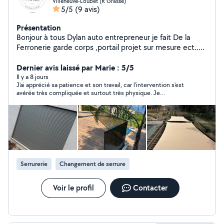
Villeneuve-Loubet (R Grasse)
5/5
(9 avis)
Présentation
Bonjour à tous Dylan auto entrepreneur je fait De la
Ferronerie garde corps ,portail projet sur mesure ect..
Menuiserie alu ,porte entrée ,fenêtre ,coulissant
Serruerie en tout genre
Dernier avis laissé par Marie : 5/5
Il y a 8 jours
J'ai apprécié sa patience et son travail, car l'intervention s'est
avérée très compliquée et surtout très physique. Je
recommande ce jeune homme, très sympathique et
professionnel.
Serrurerie
Changement de serrure
Voir le profil
Contacter