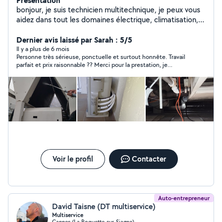
Présentation
bonjour, je suis technicien multitechnique, je peux vous
aidez dans tout les domaines électrique, climatisation,
plomberie et dans tout tâche manutention. je peux
aussi être dans la livraison ou déposer des personnes. je
Dernier avis laissé par Sarah : 5/5
suis joignable à toute heure
Il y a plus de 6 mois
Personne très sérieuse, ponctuelle et surtout honnête. Travail
parfait et prix raisonnable ?? Merci pour la prestation, je
n’hésiterai pas à faire appel à vous pour les prochaines
prestations.
Voir le profil
Contacter
Auto-entrepreneur
David Taisne (DT multiservice)
Multiservice
Cannes (La Roquette-sur-Siagne)