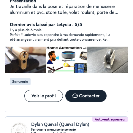
Présentation
Je travaille dans la pose et réparation de menuiserie
aluminium et pvc, store toile, volet roulant, porte de
garage, rideau métallique, ouverture de porte,
changement de serrure et autre quincaillerie, j'ai aussi
Dernier avis laissé par Letycia : 5/5
fait l'aménagement complet d'un fourgon aménagé, je
Il y a plus de 6 mois
Parfait !! Ludovic a su repondre à ma demande rapidement, il a
peux intervenir le soir après mon travail ou entre midi et
été arrangeant vraiment prix defiant toute concurrence. Ke
deux à ma pause du midi, appelez moi ou envoyez moi
travail a été parfaitement exécuté !! Merci beaucoup je referai
un message pour discuter de votre problème et
appel à vous c'est sur...
prenons rendez-vous
Serrurerie
Voir le profil
Contacter
Auto-entrepreneur
Dylan Queval (Queval Dylan)
Ferronerie menuiserie serrurie