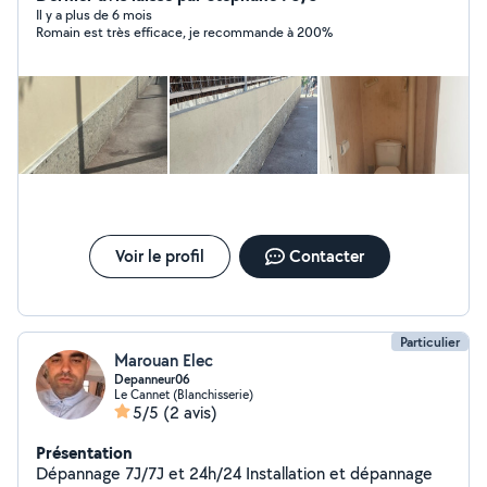
rénovation et bien plus encore. Avec mon expertise et
Il y a plus de 6 mois
Romain est très efficace, je recommande à 200%
mon savoir-faire, je vous garantis un travail soigné,
rapide et efficace. Que vous soyez un particulier ou un
professionnel, je suis à votre disposition pour vous
apporter des solutions adaptées à vos besoins.
N'hésitez pas à me contacter pour un devis ou pour
discuter de votre
Voir le profil
Contacter
Particulier
Marouan Elec
Depanneur06
Le Cannet (Blanchisserie)
5/5
(2 avis)
Présentation
Dépannage 7J/7J et 24h/24 Installation et dépannage