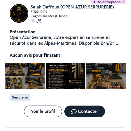
Auto-entrepreneur
Salah Daffoun (OPEN AZUR SERRURERIE)
SERRURIER
Cagnes-sur-Mer (l'Hubac)
-/5
Présentation
Open Azur Serrurerie, votre expert en serrurerie et
sécurité dans les Alpes-Maritimes. Disponible 24h/24 et
7j/7, notre équipe diplômée d'État intervient
rapidement pour toute ouverture de porte, dépannage,
Aucun avis pour l'instant
installation de blindage homologué assurances et pose
de serrures haute sécurité. Devis gratuit, tarifs
transparents.
Serrurerie
Voir le profil
Contacter