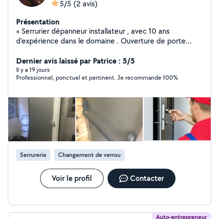
5/5
(2 avis)
Présentation
« Serrurier dépanneur installateur , avec 10 ans
d'expérience dans le domaine . Ouverture de porte
claquer simple , blindée ou fermée à clef changement
de cylindre. installation de serrure blindée. A2p certifié
Dernier avis laissé par Patrice : 5/5
assurance. installation de poignée blindée. Serrure
Il y a 19 jours
Professionnel, ponctuel et pertinent. Je recommande 100%
connectée , extraction de clé cassée et la maintenance
de toute Serrure. Travail de qualité serrurier honnête,
tarif sans surprise »
Serrurerie
Changement de verrou
Voir le profil
Contacter
Auto-entrepreneur