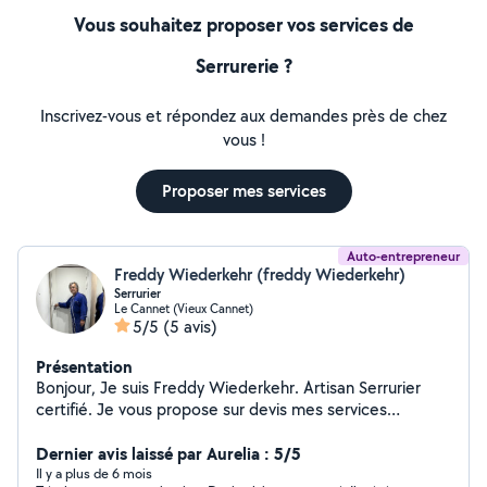
Vous souhaitez proposer vos services de
Serrurerie ?
Inscrivez-vous et répondez aux demandes près de chez
vous !
Proposer mes services
Auto-entrepreneur
Freddy Wiederkehr (freddy Wiederkehr)
Serrurier
Le Cannet (Vieux Cannet)
5/5
(5 avis)
Présentation
Bonjour, Je suis Freddy Wiederkehr. Artisan Serrurier
certifié. Je vous propose sur devis mes services
Installation, dépannage pour vos : - Serrures. - Serrure
connectée, pour sécuriser et contrôler votre porte
Dernier avis laissé par Aurelia : 5/5
d'entrée. - Porte blindée. - Menuiseries, Aluminium ,
Il y a plus de 6 mois