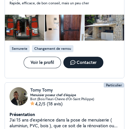
Rapide, efficace, de bon conseil, mais un peu cher
Produits de qualités et fournisseurs de la région.
Serrurerie
Changement de verrou
Voir le profil
Contacter
Particulier
Tomy Tomy
Menuisier poseur chef d'équipe
Biot (Bois Fleuri-Chevre d'Or-Saint Philippe)
4,2/5
(18 avis)
Présentation
J'ai 15 ans d'expérience dans la pose de menuiserie (
aluminiun, PVC, bois ), que ce soit de la rénovation ou