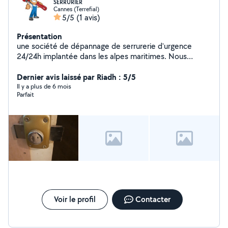
SERRURIER
Cannes (Terrefial)
5/5
(1 avis)
Présentation
une société de dépannage de serrurerie d'urgence
24/24h implantée dans les alpes maritimes. Nous
intervenons en moins de 30 minutes entre Nice et
Cannes mais aussi dans toutes les communes alentours.
Dernier avis laissé par Riadh : 5/5
Serrurerie 06 est spécialisée dans l'ouverture de portes
Il y a plus de 6 mois
Parfait
blindées, simples claquées ou fermées à clé, dans le
remplacement de serrures, cylindres, barillets, canons,
verrous après un cambriolage ou une perte de clé ou
une clé cassée.
Voir le profil
Contacter