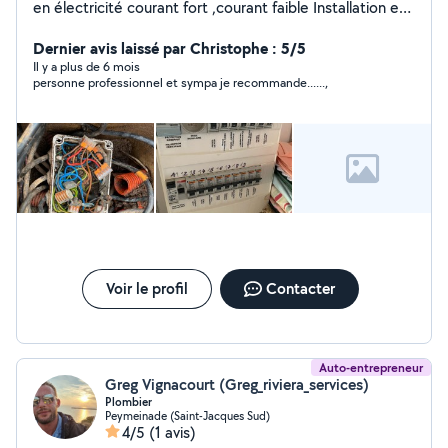
en électricité courant fort ,courant faible Installation et
dépannage volet roulant Installation et dépannage en
serrurerie Ouverture de porte 24/24h et 7/7J Je suis à
Dernier avis laissé par Christophe : 5/5
votre service disponible à tout moment
Il y a plus de 6 mois
personne professionnel et sympa je recommande......,
Voir le profil
Contacter
Auto-entrepreneur
Greg Vignacourt (Greg_riviera_services)
Plombier
Peymeinade (Saint-Jacques Sud)
4/5
(1 avis)