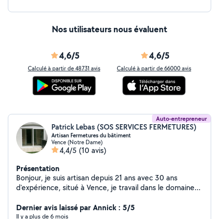
Nos utilisateurs nous évaluent
4,6/5
4,6/5
Calculé à partir de 48731 avis
Calculé à partir de 66000 avis
Auto-entrepreneur
Patrick Lebas (SOS SERVICES FERMETURES)
Artisan Fermetures du bâtiment
Vence (Notre Dame)
4,4/5
(10 avis)
Présentation
Bonjour, je suis artisan depuis 21 ans avec 30 ans
d'expérience, situé à Vence, je travail dans le domaine
du dépannage et de l'installation : fenêtres - stores -
volets roulant - serrures de portes - roulettes de
Dernier avis laissé par Annick : 5/5
fenêtres coulissantes aluminium - Moustiquaires...
Il y a plus de 6 mois