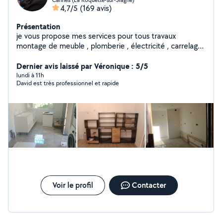
4,7/5
(169 avis)
Présentation
je vous propose mes services pour tous travaux
montage de meuble , plomberie , électricité , carrelage
, peinture, agencement, faux plafond, montage de
cuisine, store et volet roulant porte de garage et
Dernier avis laissé par Véronique : 5/5
d'autres interventions. Ayant été directeur technique de
lundi à 11h
David est très professionnel et rapide
palace pendant plusieurs années , j intervient sur toutes
pannes devis et renseignement gratuit sur déplacement
propre et ponctuel
Voir le profil
Contacter