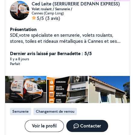
Ced Leite (SERRURERIE DEPANN EXPRESS)
Volet roulant / Serrurerie /
Cannes (Camp Long)
5/5
(3 avis)
Présentation
SDE,votre spécialiste en serrurerie, volets roulants,
stores, toiles et rideaux métalliques à Cannes et ses
alentours. Nous mettons notre savoir-faire et notre
réactivité au service des particuliers comme des
Dernier avis laissé par Bernadette : 5/5
professionnels, pour tous vos besoins d'installation,
Il y a 8 jours
Parfait
d'entretien ou de dépannage. Intervention 24h/24 et
7j/7 Parce qu'une urgence n'attend pas, notre équipe
intervient de jour comme de nuit, weekends et jours
fériés, pour toute ouverture de porte, réparation de
serrure, ou blocage de volet roulant.
Serrurerie
Changement de verrou
Voir le profil
Contacter