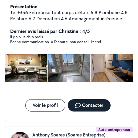
Présentation
Tel +336 Entreprise tout corps d'états 6 8 Plomberie 4 8
Peinture 6 7 Décoration 4 6 Aménagement intérieur et
extérieur Façade Petit travaux de maçonnerie et
électrique Numéro à la verticale Appeler moi pour toute
Dernier avis laissé par Christine : 4/5
demande de devis Cordialement
Il y a plus de 6 mois
Bonne communication. A l'écoute .bon conseil. Merci
Voir le profil
Contacter
Auto-entrepreneur
Anthony Soares (Soares Entreprise)