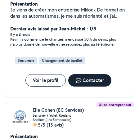
Présentation
Je viens de créer mon entreprise Mklock De formation
dans les automatismes, je me suis réorienté et j'ai
développé mes connaissances dans la menuiserie et la
serrurerie qui sont aujourd'hui mes plus gros acquis, ces
Dernier avis laissé par Jean-Michel : 1/5
compétences sont complémentaires à la maîtrise des
Il y a 2 mois
Kevin, a commencé le chantier, a encaissé 50% du devis, plus
automatismes que je pratique depuis plus de 7 ans. Au
n'a plus donné de nouvelle et ne repondez plus au téléphone.
plaisir de vous proposer mes prestations
c'est regrettable.
Serrurerie
Changement de barillet
Voir le profil
Contacter
Auto-entrepreneur
Elie Cohen (EC Services)
Serrurier / Volet Roulant
Antibes (Les Semboules)
5/5
(15 avis)
Présentation