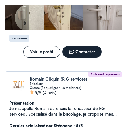
Paris Disponible 7j/7 pour vos urgences et travaux de
serrurerie O648760733
Serrurerie
Voir le profil
Contacter
Auto-entrepreneur
Romain Gilquin (R.G services)
Bricoleur
Grasse (Roquevignon-La Marbriere)
5/5
(4 avis)
Présentation
Je m'appelle Romain et je suis le fondateur de RG
services . Spécialisé dans le bricolage, je propose mes
services pour tous vos travaux du quotidien : montage
de meubles, réparations, installations, petits travaux de
Dernier avis laissé par Stéphane : 5/5