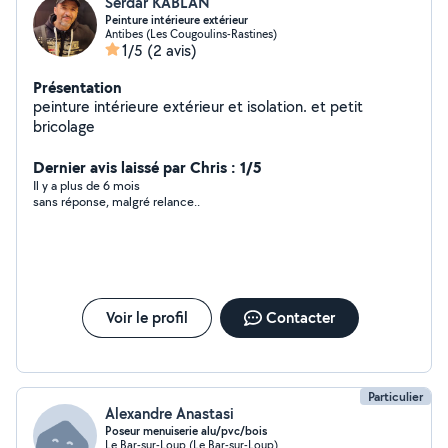
Serdar KABLAN
Peinture intérieure extérieur
Antibes (Les Cougoulins-Rastines)
1/5
(2 avis)
Présentation
peinture intérieure extérieur et isolation. et petit
bricolage
Dernier avis laissé par Chris : 1/5
Il y a plus de 6 mois
sans réponse, malgré relance..
Voir le profil
Contacter
Particulier
Alexandre Anastasi
Poseur menuiserie alu/pvc/bois
Le Bar-sur-Loup (Le Bar-sur-Loup)