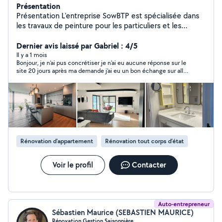
Présentation
Présentation L'entreprise SowBTP est spécialisée dans
les travaux de peinture pour les particuliers et les
professionnels. Elle propose des prestations de qualité
pour donner vie à vos projets de rénovation ou de
Dernier avis laissé par Gabriel : 4/5
décoration. Avec une équipe de professionnels
Il y a 1 mois
Bonjour, je n’ai pus concrétiser je n’ai eu aucune réponse sur le
expérimentés et passionnés par leur métier. SowBTP
site 20 jours après ma demande j’ai eu un bon échange sur allo
met son savoir-faire au service de la mise en couleur de
voisin peut-être une prochaine fois
vos intérieurs et extérieurs. Que ce soit pour des
travaux de peinture traditionnelle, de revêtements
muraux ou de peintures décoratives, l'entreprise saura
répondre à toutes vos attentes résultat sur-mesure.
Nous accompagnons les particuliers, professionnels,
agences immobilières, syndics et gestionnaires de biens
Rénovation d'appartement
Rénovation tout corps d’état
dans leurs projets de rénovation avec des prestations
de qualité, des délais respectés et des tarifs
compétitifs. Devis gratuit et rapide sous 24h Prix
Voir le profil
Contacter
raisonnable et adapté à votre budget Respect des
délais et propreté des chantiers SOWBTP, la couleur de
vos envies.
Auto-entrepreneur
Sébastien Maurice (SEBASTIEN MAURICE)
Rénovation Gestion Saisonnière