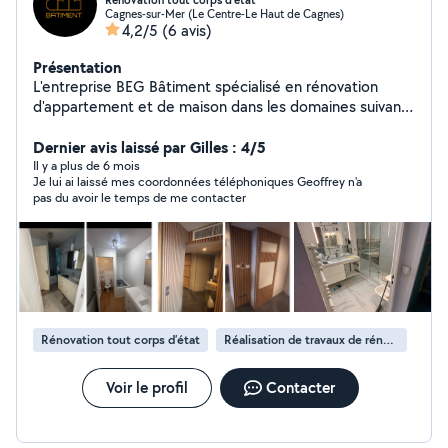
Rénovation tout corps d'etat
Cagnes-sur-Mer (Le Centre-Le Haut de Cagnes)
4,2/5
(6 avis)
Présentation
L'entreprise BEG Bâtiment spécialisé en rénovation
d'appartement et de maison dans les domaines suivant :
Plomberie / Electricité / CVC / Maçonnerie, s'installe à
Cagnes-sur-Mer et serait ravie de vous accompagner
Dernier avis laissé par Gilles : 4/5
dans vos travaux dans la région des Alpes-Maritimes.
Il y a plus de 6 mois
Je lui ai laissé mes coordonnées téléphoniques Geoffrey n'a
Possibilité de réalisation de plans 2D/3D du rendu final
pas du avoir le temps de me contacter
souhaité par le client. (Logiciel CAO - Autocad - Revit -
Sketchup).
Rénovation tout corps d’état
Réalisation de travaux de rénovation
Voir le profil
Contacter