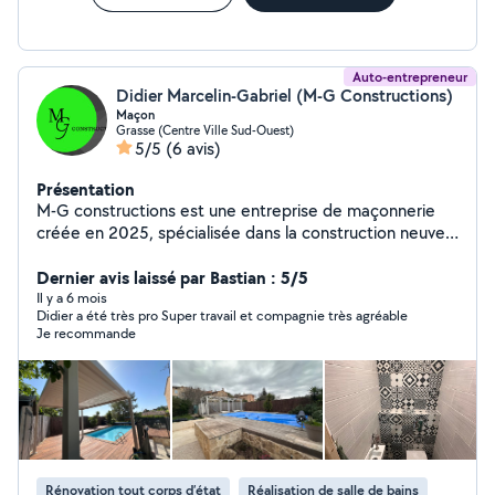
Auto-entrepreneur
Didier Marcelin-Gabriel (M-G Constructions)
Maçon
Grasse (Centre Ville Sud-Ouest)
5/5
(6 avis)
Présentation
M-G constructions est une entreprise de maçonnerie
créée en 2025, spécialisée dans la construction neuve,
la rénovation et les aménagements extérieurs. Nous
mettons notre savoir-faire artisanal et notre rigueur
Dernier avis laissé par Bastian : 5/5
professionnelle au service de projets durables,
Il y a 6 mois
Didier a été très pro Super travail et compagnie très agréable
esthétiques et conformes aux normes en vigueur. Nous
Je recommande
intervenons auprès des particuliers et professionnels
pour tous travaux de maçonnerie générale : fondations,
ouverture en sous œuvre, murs, cloisons, faux plafond,
carrelage, extensions, rénovations, terrasses, murets et
petits travaux À l'écoute de nos clients, nous assurons
un accompagnement personnalisé, des devis clairs et un
travail de qualité, réalisé dans le respect des délais et
Rénovation tout corps d’état
Réalisation de salle de bains