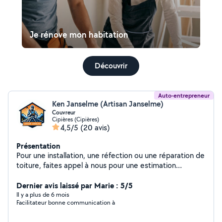
Je rénove mon habitation
Découvrir
Auto-entrepreneur
Ken Janselme (Artisan Janselme)
Couvreur
Cipières (Cipières)
4,5/5
(20 avis)
Présentation
Pour une installation, une réfection ou une réparation de
toiture, faites appel à nous pour une estimation
gratuite. Vous obtiendrez : Une évaluation rigoureuse et
sur mesure détaillant l'étendue des travaux à réaliser;
Dernier avis laissé par Marie : 5/5
Une estimation réelle des coûts à prévoir; Des solutions
Il y a plus de 6 mois
Facilitateur bonne communication à
et des conseils adaptés à votre maison, villa, immeuble
résidentiel, commercial ou industriel; Des réponses