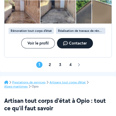
claires à toutes vos questions concernant les travaux
d'installation, de réfection et de réparation de toitures.
Chez Artisan Janselme, nous mettons tout notre savoir-
faire, notre expérience et nos compétences à votre
service!
Rénovation tout corps d’état
Réalisation de travaux de rénovation
Voir le profil
Contacter
1
2
3
4
Page
suivante
Prestations de services
Artisans tout corps d'état
Alpes-maritimes
Opio
Artisan tout corps d'état à Opio : tout
ce qu’il faut savoir