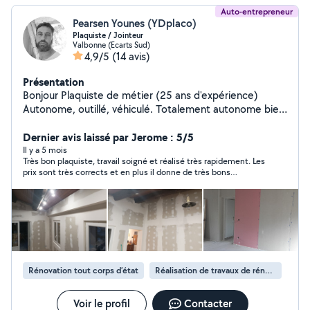
Auto-entrepreneur
Pearsen Younes (YDplaco)
Plaquiste / Jointeur
Valbonne (Ecarts Sud)
4,9/5
(14 avis)
Présentation
Bonjour Plaquiste de métier (25 ans d'expérience)
Autonome, outillé, véhiculé. Totalement autonome bien
évidemment. Lecture de plan, traçage,ferraillage Pose
de Cloisons isolation placo Faux plafond Stil,demi
Dernier avis laissé par Jerome : 5/5
stil,doublage collé,pose de laine de verre. Respect des
Il y a 5 mois
Très bon plaquiste, travail soigné et réalisé très rapidement. Les
normes DTU. Plafond démontable Jointoiement avec
prix sont très corrects et en plus il donne de très bons
bande calicot et finition joint.
conseils. Nous sommes vraiment satisfaits du résultat. Je
recommande grandement 👍
Rénovation tout corps d’état
Réalisation de travaux de rénovation
Voir le profil
Contacter