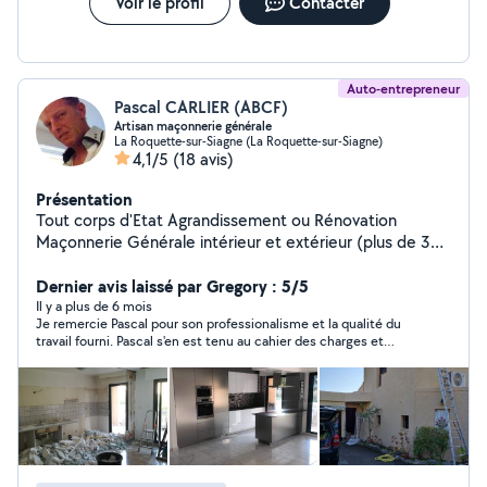
Voir le profil
Contacter
Auto-entrepreneur
Pascal CARLIER (ABCF)
Artisan maçonnerie générale
La Roquette-sur-Siagne (La Roquette-sur-Siagne)
4,1/5
(18 avis)
Présentation
Tout corps d'Etat Agrandissement ou Rénovation
Maçonnerie Générale intérieur et extérieur (plus de 30
années d'expériences)
Dernier avis laissé par Gregory : 5/5
Il y a plus de 6 mois
Je remercie Pascal pour son professionalisme et la qualité du
travail fourni. Pascal s'en est tenu au cahier des charges et
même plus :-) . Il est important de noter que Pascal travaille
très proprement, ce qui est un gage de qualité dans ce
domaine. Merci!