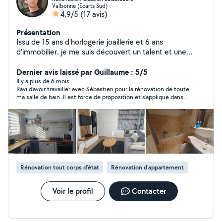
Valbonne (Ecarts Sud)
4,9/5
(17 avis)
Présentation
Issu de 15 ans d'horlogerie joaillerie et 6 ans
d'immobilier. je me suis découvert un talent et une
passion, durant la rénovation de plusieurs bien, pour la
mise en vente et la location saisonnière. j'ai donc créer
Dernier avis laissé par Guillaume : 5/5
mon service de Rénovation, Vente et Gestion
Il y a plus de 6 mois
Ravi d'avoir travailler avec Sébastien pour la rénovation de toute
Saisonnière, pour toutes les personnes, qui souhaitent
ma salle de bain. Il est force de proposition et s'applique dans
préserver leur patrimoine et en dégager des bénéfices
son travail. Je recommende fortement !
Contact 7.68.69.66.39
Rénovation tout corps d’état
Rénovation d'appartement
Voir le profil
Contacter