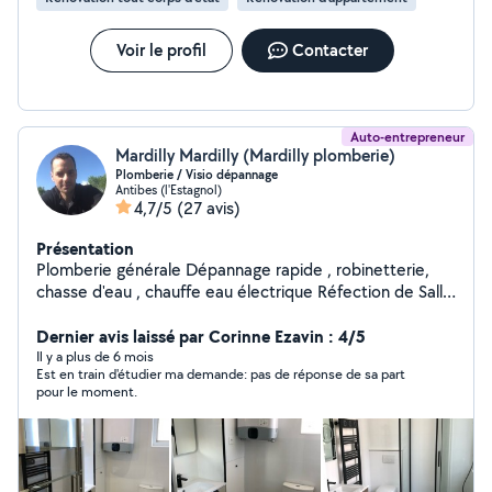
Voir le profil
Contacter
Auto-entrepreneur
Mardilly Mardilly (Mardilly plomberie)
Plomberie / Visio dépannage
Antibes (l'Estagnol)
4,7/5
(27 avis)
Présentation
Plomberie générale Dépannage rapide , robinetterie,
chasse d'eau , chauffe eau électrique Réfection de Salle
De Bain « clé en main » ( plomberie,carrelage, meubles)
traitement des eaux / solution contre le calcaire (
Dernier avis laissé par Corinne Ezavin : 4/5
adoucisseur, filtration) . Je peux vous accompagner
Il y a plus de 6 mois
Est en train d'étudier ma demande: pas de réponse de sa part
également en Visio dépannage si vous avez besoin
pour le moment.
d'assistance pour faire vous-même même votre
dépannage. à partir de 29 euros les 20 mn .
Accompagnement, possible aussi dans des projets, plus
ambitieux de travaux, tel que rénovation Salle De Bain,
ou autres Devis gratuit