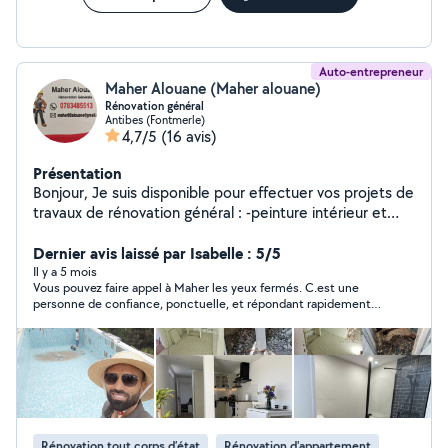
Auto-entrepreneur
Maher Alouane (Maher alouane)
Rénovation général
Antibes (Fontmerle)
4,7/5
(16 avis)
Présentation
Bonjour, Je suis disponible pour effectuer vos projets de
travaux de rénovation général : -peinture intérieur et
extérieur -isolation intérieure extérieur -enduit partiel ou
général -dégâts des eaux -Posé carlage -Petit plombier,
Dernier avis laissé par Isabelle : 5/5
-Électricité, -pose Faux plafond, -cloison BA13, -pose
Il y a 5 mois
Vous pouvez faire appel à Maher les yeux fermés. C.est une
parquet, -pose de cuisine . -pose meuble en kit,
personne de confiance, ponctuelle, et répondant rapidement. Il
Disposant d'une expérience de plus de 15 années dans
a fait un très bon travail dans mon appartement, montage d’une
le secteur de la rénovation ainsi que tout le matériel
cloison, réfection de salle de bain, pose de sol et montage
nécessaire voiture de travail équipe, réaliser vos projets
d’une cuisine tout cela parfaitement. J
de travaux avec le plus grand soin à un tarif plus
avantageux. N'hésitez pas à me contacter. DEVIS
GRATUIT ET RAPIDE 7J7 TARIF PLUS Avantageux Merci
d'avance et à très bientôt !
Rénovation tout corps d’état
Rénovation d'appartement