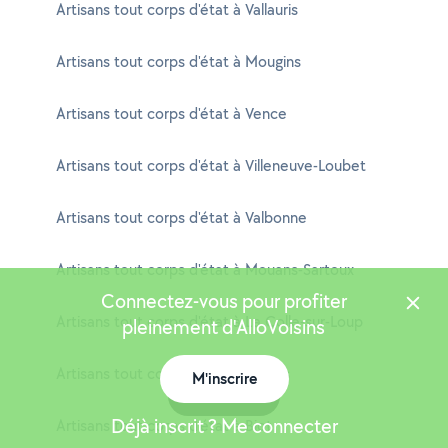
Artisans tout corps d'état à Vallauris
Artisans tout corps d'état à Mougins
Artisans tout corps d'état à Vence
Artisans tout corps d'état à Villeneuve-Loubet
Artisans tout corps d'état à Valbonne
Artisans tout corps d'état à Mouans-Sartoux
Connectez-vous pour profiter
Artisans tout corps d'état à La Colle-sur-Loup
pleinement d'AlloVoisins
Artisans tout corps d'état à Carros
M'inscrire
Carte
Déjà inscrit ? Me connecter
Artisans tout corps d'état à Biot