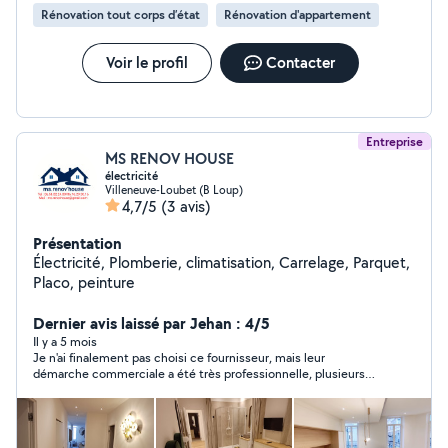
Rénovation tout corps d’état
Rénovation d'appartement
Voir le profil
Contacter
Entreprise
MS RENOV HOUSE
électricité
Villeneuve-Loubet (B Loup)
4,7/5
(3 avis)
Présentation
Électricité, Plomberie, climatisation, Carrelage, Parquet,
Placo, peinture
Dernier avis laissé par Jehan : 4/5
Il y a 5 mois
Je n'ai finalement pas choisi ce fournisseur, mais leur
démarche commerciale a été très professionnelle, plusieurs
versions de devis m'ont été envoyées sur ma demande. Ils ont
compris mon projet.