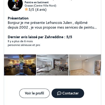
Peintre en batiment
Grasse (Centre Ville Nord)
5/5
(4 avis)
Présentation
Bonjour je me présente Lefrancois Julien , diplômé
depuis 2002 , je vous propose mes services de peinture
interieur / extérieur, enduit, carrelage , parquet , sol pvc
, moquette ,peinture décorative
Dernier avis laissé par Zahreddine : 5/5
Il y a plus de 6 mois
personne sérieuse et pro
Voir le profil
Contacter