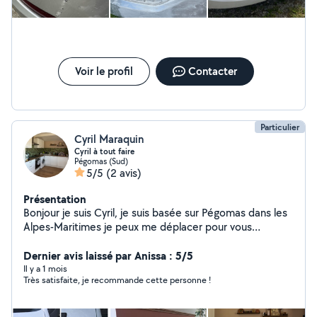
Voir le profil
Contacter
Particulier
Cyril Maraquin
Cyril à tout faire
Pégomas (Sud)
5/5
(2 avis)
Présentation
Bonjour je suis Cyril, je suis basée sur Pégomas dans les
Alpes-Maritimes je peux me déplacer pour vous
proposer mes services. Pour petit et grand chantier du
quotidien Peinture intérieure (préparation, application
Dernier avis laissé par Anissa : 5/5
soignée,finition propre...) Montage assemblage meuble
Il y a 1 mois
Très satisfaite, je recommande cette personne !
en tout genre (cuisine en kit, dressing,meubles...)
Déménagement pour déplacer,porter, installer
Renovation phares opaque de voitures pour les rendre