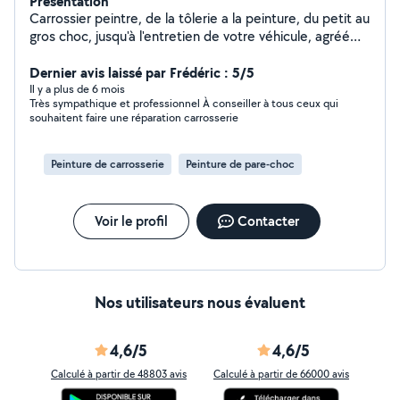
Présentation
Carrossier peintre, de la tôlerie a la peinture, du petit au
gros choc, jusqu'à l'entretien de votre véhicule, agréé
toutes assurance et geste selon les franchise. Devis
gratuit et si vous ne pouvez pas vous déplacer je me
Dernier avis laissé par Frédéric : 5/5
déplace il i a aucun soucis.
Il y a plus de 6 mois
Très sympathique et professionnel À conseiller à tous ceux qui
souhaitent faire une réparation carrosserie
Peinture de carrosserie
Peinture de pare-choc
Voir le profil
Contacter
Nos utilisateurs nous évaluent
4,6/5
4,6/5
Calculé à partir de 48803 avis
Calculé à partir de 66000 avis