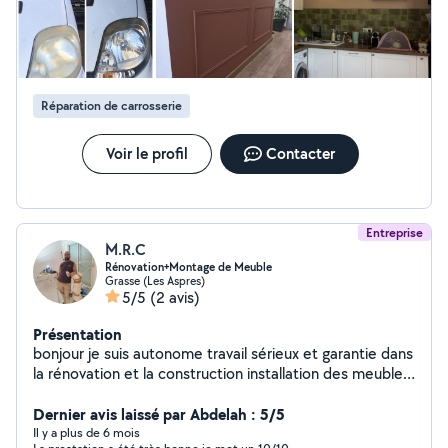
en état optimal Petits travaux de jardinage
(désherbage,tondeuse...) Contactez moi dès que vous
en avez besoin car je suis très flexible et disponible sur
mes horaires.
Réparation de carrosserie
Voir le profil
Contacter
Entreprise
M.R.C
Rénovation+Montage de Meuble
Grasse (Les Aspres)
5/5
(2 avis)
Présentation
bonjour je suis autonome travail sérieux et garantie dans
la rénovation et la construction installation des meubles
avec ou sans manuel installation de cuisine création
d'espaces n'hésitez pas à me contacter pour toute
Dernier avis laissé par Abdelah : 5/5
question ...
Il y a plus de 6 mois