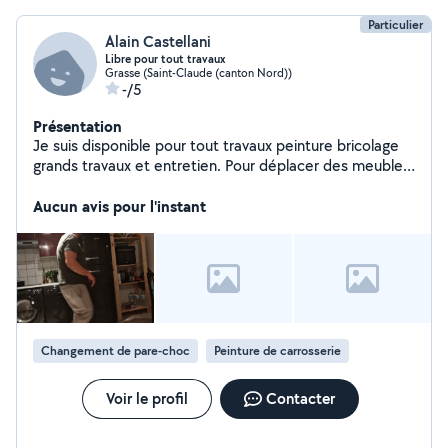
Particulier
Alain Castellani
Libre pour tout travaux
Grasse (Saint-Claude (canton Nord))
-/5
Présentation
Je suis disponible pour tout travaux peinture bricolage
grands travaux et entretien. Pour déplacer des meubles
ou le montage Pour révision de véhicule Travaux de
jardinage
Aucun avis pour l'instant
Changement de pare-choc
Peinture de carrosserie
Voir le profil
Contacter