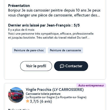
Présentation
Bonjour Je suis carrossier peintre depuis 10 ans Je peux
vous changer une pièce de carrosserie, effectuer des
lustrages pour atténuer les rayures et également faire
des retouches Je peux faire ressortir une déformation
Dernier avis laissé par Jean-François : 5/5
sur un par choc Je peux également remettre en place
Il y a plus de 6 mois
Voici une personne très sympathique, efficace, professionnelle
certain élément suite à un accrochage Je suis disponible
et jusqu'au boutiste. Très satisfait du travail réalisé Du tarif
le soir et le week-end À bientôt
proposé Merci à Paul pour son aide globale.
Peinture de pare-choc
Peinture de carrosserie
Voir le profil
Contacter
Auto-entrepreneur
Virgile Pracchia (LV CARROSSERIE)
Carrosserie tolerie peinture
La Roquette-sur-Siagne (La Roquette-sur-Siagne)
3,7/5
(6 avis)