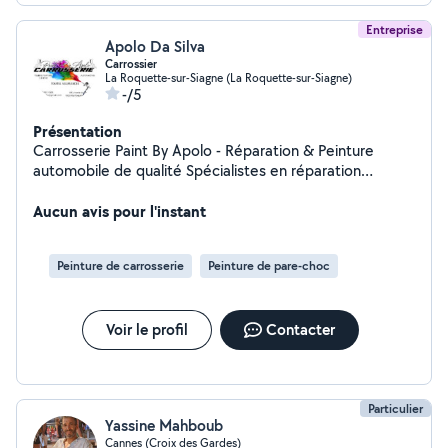
Entreprise
Apolo Da Silva
Carrossier
La Roquette-sur-Siagne (La Roquette-sur-Siagne)
-/5
Présentation
Carrosserie Paint By Apolo - Réparation & Peinture
automobile de qualité Spécialistes en réparation
automobile, peinture carrosserie, et détail automobile,
nous mettons notre expertise à votre service pour
Aucun avis pour l'instant
redonner à votre véhicule l'aspect et la performance
qu'il mérite.
Peinture de carrosserie
Peinture de pare-choc
Voir le profil
Contacter
Particulier
Yassine Mahboub
Cannes (Croix des Gardes)