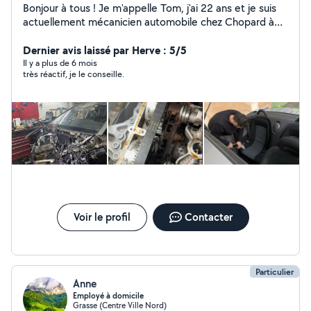
Bonjour à tous ! Je m'appelle Tom, j'ai 22 ans et je suis
actuellement mécanicien automobile chez Chopard à
Grasse. Passionné par mon métier, j'apprécie chaque
jour les défis et les opportunités d'apprentissage qu'il
Dernier avis laissé par Herve : 5/5
m'offre. La mécanique est bien plus qu'un travail pour
Il y a plus de 6 mois
très réactif, je le conseille.
moi, c'est une véritable vocation qui me permet de
développer mes compétences et d'évoluer dans un
environnement stimulant. Mon envie d'apprendre sans
cesse me permet de me perfectionner dans mon travail
Voir le profil
Contacter
Particulier
Anne
Employé à domicile
Grasse (Centre Ville Nord)