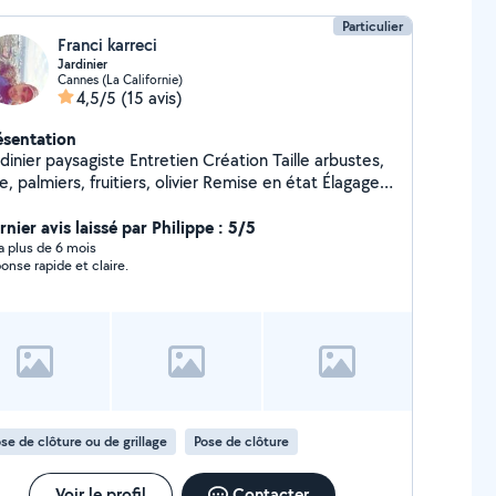
Particulier
Franci karreci
Jardinier
Cannes (La Californie)
4,5/5
(15 avis)
ésentation
r paysagiste Entretien Création Taille arbustes,
e, palmiers, fruitiers, olivier Remise en état Élagage,
atage Arrosage automatique (mise en place,
ration, réglage, vérification ) Traitement palmiers
nier avis laissé par Philippe : 5/5
osanitaires Bricoleur (connaissance en
y a plus de 6 mois
onse rapide et claire.
omberie, électricité, petite maçonnerie, des petits
parations, monter des meubles, réparer des
ubles, accrocher des tableaux etc)
se de clôture ou de grillage
Pose de clôture
Voir le profil
Contacter