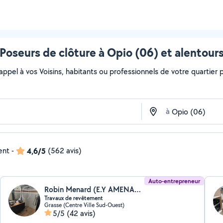
Poseurs de clôture à Opio (06) et alentour
 appel à vos Voisins, habitants ou professionnels de votre quartier po
à
ent
-
4,6/5
(562 avis)
Auto-entrepreneur
Robin Menard (E.Y AMENAGEMENT ET RENOVATION)
Travaux de revêtement
Grasse (Centre Ville Sud-Ouest)
5/5
(42 avis)