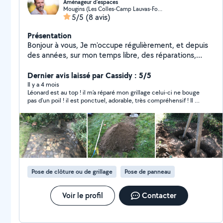
Aménageur d'espaces
Mougins (Les Colles-Camp Lauvas-Font de l'Orme)
5/5
(8 avis)
Présentation
Bonjour à vous, Je m'occupe régulièrement, et depuis
des années, sur mon temps libre, des réparations,
maçonnerie, aménagements, et décoration pour ma
famille et mes amis. Je suis véhiculé et outillé,
Dernier avis laissé par Cassidy : 5/5
soigneux, rigoureux, et aussi à l'écoute de vos projets
Il y a 4 mois
Léonard est au top ! il m’a réparé mon grillage celui-ci ne bouge
plus artistiques. Je suis également très efficace au
pas d’un poil ! il est ponctuel, adorable, très compréhensif ! Il a
jardin. Ma spécialité : le rangement et l'aménagement
fait au-delà de mes attentes, j’en suis extrêmement contente
pratique des espaces type atelier, garage,
et Léonard on se voit bientôt 😀😀😀
dépendances. Mes compétences en aménagement et
bricolage ont été acquises tout au long de ma carrière
dans l'industrie cinématographique, qui réunit de
nombreux corps de métiers. La discipline et la
précision sont des valeurs indispensables à ces
Pose de clôture ou de grillage
Pose de panneau
professions. J'ai été amené a faire preuve
d'improvisation, d'ingéniosité, et à connaitre de
nombreuses techniques et différents matériaux. N.B :
Voir le profil
Contacter
Inscrit sur AlloVoisins depuis 2017, mon activité
professionnelle ne me permettait pas jusque-là de