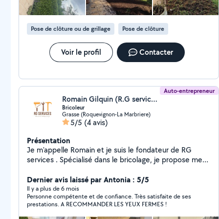
Pose de clôture ou de grillage
Pose de clôture
Voir le profil
Contacter
Auto-entrepreneur
Romain Gilquin (R.G services)
Bricoleur
Grasse (Roquevignon-La Marbriere)
5/5
(4 avis)
Présentation
Je m'appelle Romain et je suis le fondateur de RG
services . Spécialisé dans le bricolage, je propose mes
services pour tous vos travaux du quotidien : montage
de meubles, réparations, installations, petits travaux de
Dernier avis laissé par Antonia : 5/5
rénovation et bien plus encore. Avec mon expertise et
Il y a plus de 6 mois
Personne compétente et de confiance. Très satisfaite de ses
mon savoir-faire, je vous garantis un travail soigné,
prestations. A RECOMMANDER LES YEUX FERMES !
rapide et efficace. Que vous soyez un particulier ou un
professionnel, je suis à votre disposition pour vous