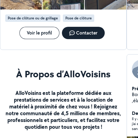
Pose de clôture ou de grillage
Pose de clôture
Voir le profil
Contacter
À Propos d’AlloVoisins
Pr
AlloVoisins est la plateforme dédiée aux
Bon
prestations de services et à la location de
,é
matériel à proximité de chez vous ! Rejoignez
mu
notre communauté de 4,5 millions de membres,
ma
Der
Il 
professionnels et particuliers, et facilitez votre
j'a
quotidien pour tous vos projets !
sans
dés