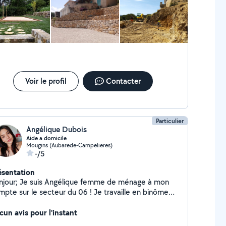
Voir le profil
Contacter
Particulier
Angélique Dubois
Aide a domicile
Mougins (Aubarede-Campelieres)
-/5
ésentation
 Angélique femme de ménage à mon
mpte sur le secteur du 06 ! Je travaille en binôme
ec maman et gérons le ménage de villa,
artement, studio ... ( Véhiculé avec mon matériel )
cun avis pour l'instant
 m'occupe également d'immeuble pour tout ce qui