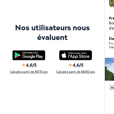
Pr
Bo
Nos utilisateurs nous
d'e
pr
évaluent
Dépl
De
re
Il 
Trè
4,6/5
4,6/5
Calculé à partir de 48731 avis
Calculé à partir de 66000 avis
Po