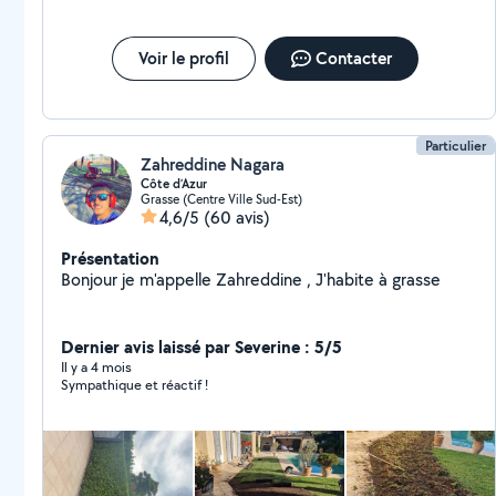
Voir le profil
Contacter
Particulier
Zahreddine Nagara
Côte d’Azur
Grasse (Centre Ville Sud-Est)
4,6/5
(60 avis)
Présentation
Bonjour je m'appelle Zahreddine , J'habite à grasse
Dernier avis laissé par Severine : 5/5
Il y a 4 mois
Sympathique et réactif !