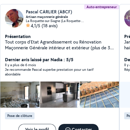
Auto-entrepreneur
Pascal CARLIER (ABCF)
Artisan maçonnerie générale
La Roquette-sur-Siagne (La Roquette-sur-Siagne)
4,1/5
(18 avis)
Présentation
Pr
Tout corps d'Etat Agrandissement ou Rénovation
Jardinie
Maçonnerie Générale intérieur et extérieur (plus de 30
hai
années d'expériences)
ab
Dernier avis laissé par Nadia : 5/5
répa
Der
et phyt
Il y a plus de 6 mois
Il 
Je recommande Pascal superbe prestation pour un tarif
Rép
pl
abordable
ré
me
Pose de clôture
Po
Voir le profil
Contacter