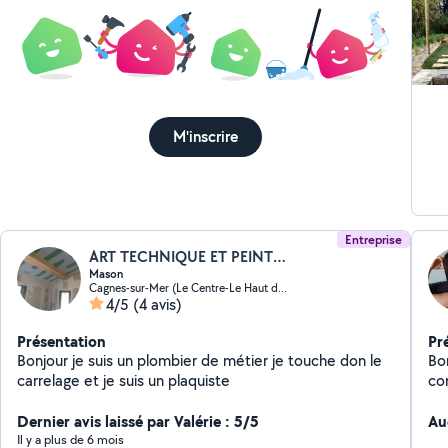
M'inscrire
Entreprise
ART TECHNIQUE ET PEINTURE
Mason
Cagnes-sur-Mer (Le Centre-Le Haut de Cagnes)
4/5
(4 avis)
Présentation
Pr
Bonjour je suis un plombier de métier je touche don le
Bonjour; Je suis
carrelage et je suis un plaquiste
co
av
Dernier avis laissé par Valérie : 5/5
app
Au
Je
Il y a plus de 6 mois