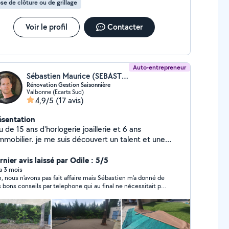
se de clôture ou de grillage
Voir le profil
Contacter
Auto-entrepreneur
Sébastien Maurice (SEBASTIEN MAURICE)
Rénovation Gestion Saisonnière
Valbonne (Ecarts Sud)
4,9/5
(17 avis)
ésentation
u de 15 ans d'horlogerie joaillerie et 6 ans
immobilier. je me suis découvert un talent et une
sion, durant la rénovation de plusieurs bien, pour la
e en vente et la location saisonnière. j'ai donc créer
nier avis laissé par Odile : 5/5
n service de Rénovation, Vente et Gestion
 a 3 mois
, nous n'avons pas fait affaire mais Sébastien m'a donné de
isonnière, pour toutes les personnes, qui souhaitent
s bons conseils par telephone qui au final ne nécessitait pas
éserver leur patrimoine et en dégager des bénéfices
ntervention. Je me suis "débrouillée" toute seule. Il est très
ntact 7.68.69.66.39
nête et ne cherche pas à intervenir absolument chez
lqu'un si cela n'est pas vraiment utile. Et de plus il est très
éable. Sympathique.