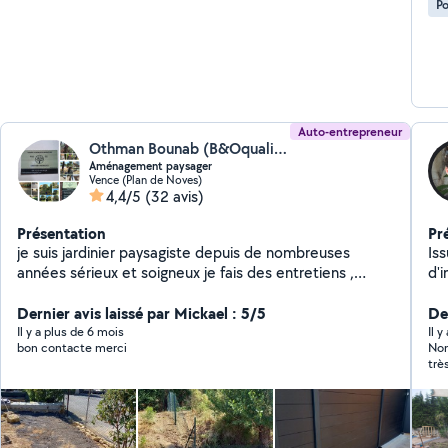
Po
Auto-entrepreneur
Othman Bounab (B&Oquality services)
Aménagement paysager
Vence (Plan de Noves)
4,4/5
(32 avis)
Présentation
Pr
je suis jardinier paysagiste depuis de nombreuses
Iss
années sérieux et soigneux je fais des entretiens ,
d'
créations de massifs , remise en état général de vos
pas
extérieurs ,pose et réparation de l arrosage
Dernier avis laissé par Mickael : 5/5
mis
Der
automatique, pose de gazon synthétique ou naturel,
mo
Il y a plus de 6 mois
Il y
bon contacte merci
Non
pose de clôtures rigides ou souples , débroussaillage
Sa
trè
tout type de terrains ,tout types de tailles , petite
pr
d'i
maçonnerie , nettoyage haute pression Je possède l
Co
hon
agrément SAP service à la personne.
que
agr