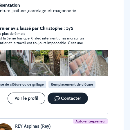
ésentation
inture ,toiture ,carrelage et maçonnerie
rnier avis laissé par Christophe : 5/5
y a plus de 6 mois
st la 3eme fois que Khaled intervient chez moi sur un
ntier et le travail est toujours impeccable. C’est une
sonne ponctuelle, sérieuse, très travailleur. Le résultat est
jours impeccable.
se de clôture ou de grillage
Remplacement de clôture
Voir le profil
Contacter
Auto-entrepreneur
REY Aspinas (Rey)