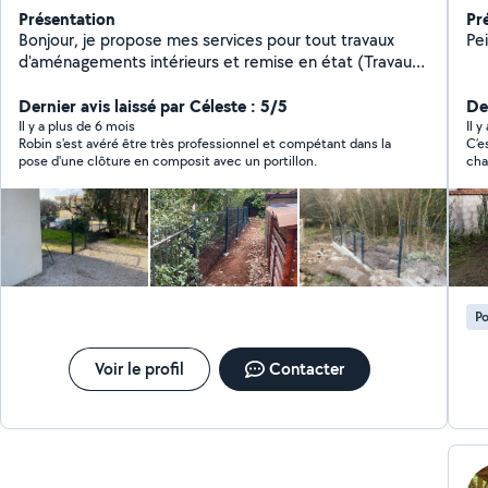
Présentation
Pr
Bonjour, je propose mes services pour tout travaux
Pe
d'aménagements intérieurs et remise en état (Travaux
de revêtement sol et murs , spécialisation carrelage )
et également je propose mes services pour
Dernier avis laissé par Céleste : 5/5
De
l'aménagement extérieur ( créations en maçonnerie:
Il y a plus de 6 mois
Il 
Robin s'est avéré être très professionnel et compétant dans la
C’e
clôture ,escalier, dalle, chape et leurs revêtements de
pose d'une clôture en composit avec un portillon.
cha
sols ).
per
tou
Po
Voir le profil
Contacter