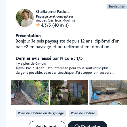
proposer mes services. Merci de m'avoir lu, au plaisir de
vous aider :)
Particulier
Guillaume Padois
Paysagiste et concepteur
Antibes (Les Trois Moulins)
4,3/5
(40 avis)
Présentation
Bonjour Je suis paysagiste depuis 12 ans. diplômé d'un
bac +2 en paysage et actuellement en formation
concepteur paysagiste je suis aujourd'hui quelqu'un de
complet et manuel que ce soit en conception,
Dernier avis laissé par Nicole : 1/5
création, entretien ou encore montage de meuble en
Il y a plus de 6 mois
Travail bâclé, il est juste intéressé pour vous soutirer le plus
kit. je suis sérieux, professionnel, ponctuel, soigneux,
d'argent possible, et est antipathique. J'ai stoppé le massacre
travail de façons organisé. Je serrai ravi de vous aider.
et j'ai fait appel à quelqu'un d'autre, avec succès.
Pose de clôture ou de grillage
Pose de clôture
Voir le profil
Contacter