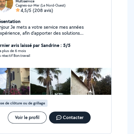
Multiservice
Cagnes-sur-Mer (Le Nord-Ouest)
4,5/5
(208 avis)
ésentation
njour Je mets a votre service mes années
xpérience, afin d'apporter des solutions
ofessionnelles, dans le respect de votre budget.
acement et devis gratuit Pour plus de
rnier avis laissé par Sandrine : 5/5
nseignement nous contacter
y a plus de 6 mois
s réactif Bon.travail
se de clôture ou de grillage
Voir le profil
Contacter