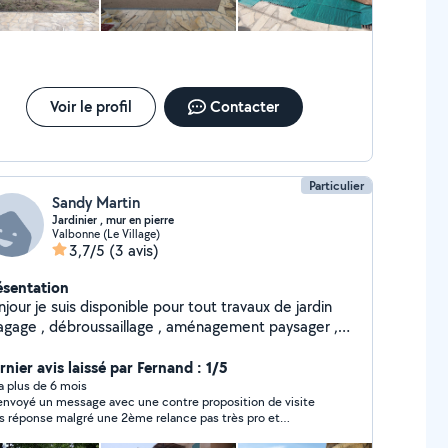
Voir le profil
Contacter
Particulier
Sandy Martin
Jardinier , mur en pierre
Valbonne (Le Village)
3,7/5
(3 avis)
ésentation
jour je suis disponible pour tout travaux de jardin
lagage , débroussaillage , aménagement paysager ,
r en pierre. 15 ans d'expérience je possède toute le
tériel nécessaire pour ces réalisations
nier avis laissé par Fernand : 1/5
y a plus de 6 mois
i envoyé un message avec une contre proposition de visite
 réponse malgré une 2ème relance pas très pro et
obligeant