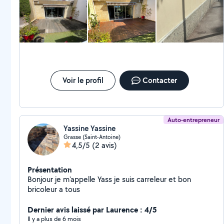
apporter des solutions adaptées à vos besoins.
N'hésitez pas à me contacter pour un devis ou pour
discuter de votre
Voir le profil
Contacter
Auto-entrepreneur
Yassine Yassine
Grasse (Saint-Antoine)
4,5/5
(2 avis)
Présentation
Bonjour je m'appelle Yass je suis carreleur et bon
bricoleur a tous
Dernier avis laissé par Laurence : 4/5
Il y a plus de 6 mois