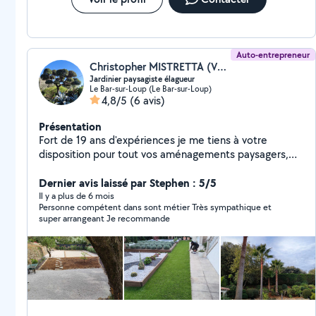
Auto-entrepreneur
Christopher MISTRETTA (VERT NATURE Christopher)
Jardinier paysagiste élagueur
Le Bar-sur-Loup (Le Bar-sur-Loup)
4,8/5
(6 avis)
Présentation
Fort de 19 ans d'expériences je me tiens à votre
disposition pour tout vos aménagements paysagers,
création de jardins, arrosage automatique, clôture,
élagage, abattage, entretien.... Agrée au crédit
Dernier avis laissé par Stephen : 5/5
d'impôt. Nous pouvons convenir d'un rendez-vous et
Il y a plus de 6 mois
Personne compétent dans sont métier Très sympathique et
voir ensemble vos envies (devis gratuit).
super arrangeant Je recommande