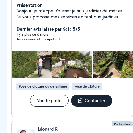
Présentation
Bonjour, je m'appel Youssef je suis jardinier de métier.
Je vous propose mes services en tant que jardinier,
aussi pour autres services tel que : déménagement,
carrelage, montage de meuble, peinture
Dernier avis laissé par Sci : 5/5
Il y a plus de 6 mois
Très dévoué et compétent
Pose de clôture ou de grillage
Pose de clôture
Voir le profil
Contacter
Particulier
Léonard R