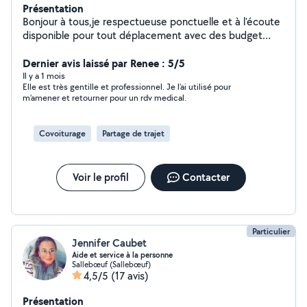
Présentation
Bonjour à tous,je respectueuse ponctuelle et à l'écoute
disponible pour tout déplacement avec des budget
raisonnable pour vous ou pour ramène vos enfants à
l'heure activité je peux aussi garder vos enfants ou vos
Dernier avis laissé par Renee : 5/5
parents âgées pour vous soulager si besoin contacter
Il y a 1 mois
Elle est très gentille et professionnel. Je l’ai utilisé pour
moi à tout moment pour plus d'informations je vous
m’amener et retourner pour un rdv medical.
répondrai avec un grand plaisir dans les plus brefs délais
Covoiturage
Partage de trajet
Voir le profil
Contacter
Particulier
Jennifer Caubet
Aide et service à la personne
Sallebœuf (Sallebœuf)
4,5/5
(17 avis)
Présentation