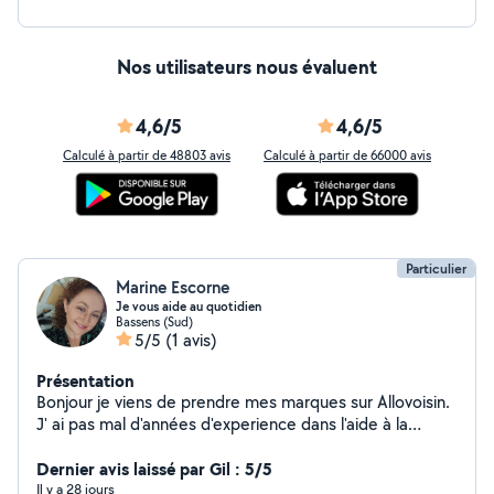
Nos utilisateurs nous évaluent
4,6/5
4,6/5
Calculé à partir de 48803 avis
Calculé à partir de 66000 avis
Particulier
Marine Escorne
Je vous aide au quotidien
Bassens (Sud)
5/5
(1 avis)
Présentation
Bonjour je viens de prendre mes marques sur Allovoisin.
J' ai pas mal d'années d'experience dans l'aide à la
perssonne l'entretien des locaux. J'ai un bon relationnel
avec les enfants.organisée et ponctuelle je serai ravi de
Dernier avis laissé par Gil : 5/5
travailler avec vous tres prochainement. Merci de votre
Il y a 28 jours