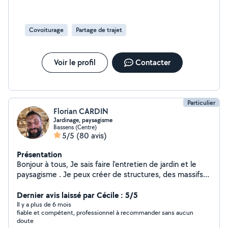
Covoiturage
Partage de trajet
Voir le profil
Contacter
Particulier
Florian CARDIN
Jardinage, paysagisme
Bassens (Centre)
5/5
(80 avis)
Présentation
Bonjour à tous, Je sais faire l'entretien de jardin et le
paysagisme . Je peux créer de structures, des massifs
avec des idées originales pour embellir votre jardin . Je
mets en location tout le matériel pour le jardin et
Dernier avis laissé par Cécile : 5/5
l'entretien de la maison Je sais aussi faire la peinture,
Il y a plus de 6 mois
fiable et compétent, professionnel à recommander sans aucun
saturateur, lasure et les toits. Tout ça dans la bonne
doute
humeur et avec le sourire. Bonne journée à vous