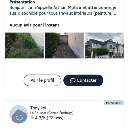
Présentation
Bonjour ! Je m'appelle Arthur. Motivé et attentionné, je
suis disponible pour tous travaux intérieurs (peinture,
placo, parquet, menuiserie), extérieurs (jardinage,
élagage, petite maçonnerie, clôture, nettoyage de
Aucun avis pour l'instant
toiture) ainsi que pour divers services (débarras,
déménagement, garde et promenade d'animaux, aide
aux courses, à la vie quotidienne ou pour de
l'administratif, transport, accompagnement) Véhiculé et
flexible sur les horaires, je suis disponible sur Bordeaux
et alentours. N'hésitez pas à m'envoyer un message, à
très vite ! :)
Voir le profil
Contacter
Particulier
Tony koi
Le Bouscat (Centre-Ermitage)
4,9/5
(22 avis)