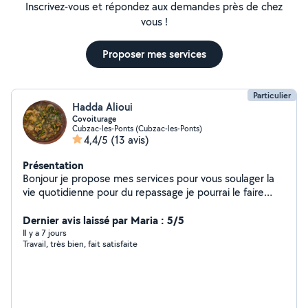
Inscrivez-vous et répondez aux demandes près de chez
vous !
Proposer mes services
Particulier
Hadda Alioui
Covoiturage
Cubzac-les-Ponts (Cubzac-les-Ponts)
4,4/5
(13 avis)
Présentation
Bonjour je propose mes services pour vous soulager la
vie quotidienne pour du repassage je pourrai le faire
chez vous comme je peux vous le faire chez moi juste
venir le récupérer et aussi du ménage je peux aussi
Dernier avis laissé par Maria : 5/5
garde vos enfants j cuisine aussi je prépare des repas
Il y a 7 jours
Travail, très bien, fait satisfaite
tagine couscous briques gâteau je peux cuisiner chez
vous ou chez moi animation et du covoiturage