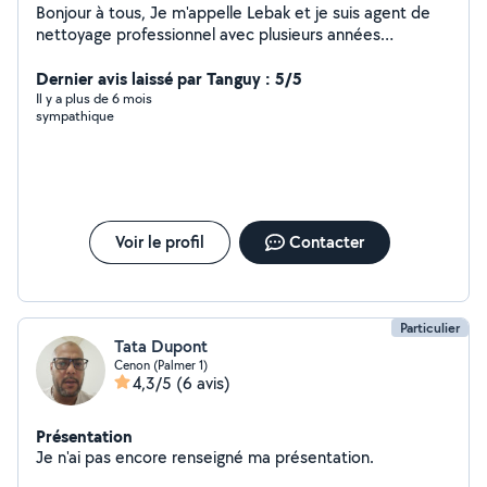
Bonjour à tous, Je m'appelle Lebak et je suis agent de
nettoyage professionnel avec plusieurs années
d'expérience dans le domaine. Spécialisé dans le
nettoyage des vitres et des bureaux, je propose des
Dernier avis laissé par Tanguy : 5/5
services de qualité pour garantir des espaces de travail
Il y a plus de 6 mois
sympathique
impeccables et agréables.
Voir le profil
Contacter
Particulier
Tata Dupont
Cenon (Palmer 1)
4,3/5
(6 avis)
Présentation
Je n'ai pas encore renseigné ma présentation.