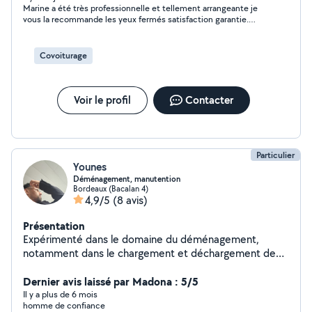
Marine a été très professionnelle et tellement arrangeante je
attention
vous la recommande les yeux fermés satisfaction garantie.
Merci encore Marine
Covoiturage
Voir le profil
Contacter
Particulier
Younes
Déménagement, manutention
Bordeaux (Bacalan 4)
4,9/5
(8 avis)
Présentation
Expérimenté dans le domaine du déménagement,
notamment dans le chargement et déchargement de
camion. Encombrants en petite quantité, garde
d'animaux, tonte pelouse petite quantité Au plaisir de
Dernier avis laissé par Madona : 5/5
vous aider !
Il y a plus de 6 mois
homme de confiance