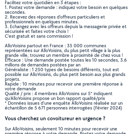
Facilitez votre quotidien en 3 étapes :
1. Postez votre demande : indiquez votre besoin en quelques
secondes.
2. Recevez des réponses d’offreurs particuliers et
professionnels en quelques minutes.
3. Echangez avec les offreurs depuis la messagerie privée et
sécurisée et faites votre choix !
C’est gratuit et sans commission !
AlloVoisins partout en France : 35 000 communes
représentées sur AlloVoisins, du plus petit village à la plus
grande ville, trouvez un membre à proximité de chez vous !
Efficace : Une demande postée toutes les 10 secondes, 3.6
millions de demandes postées par an
Généraliste : 1 250 types de besoins différents, tout est
possible sur AlloVoisins, du plus petit besoin aux plus grands
projets.
Rapide : 10 minutes pour recevoir une première réponse à
votre demande
Qualité / prix : 4 membres AlloVoisins sur 5* indiquent
qu’AlloVoisins propose un bon rapport qualité/prix
* Données issues d’une enquête AlloVoisins réalisée sur un
échantillon de 5 671 personnes interrogées (Février 2024)
Vous cherchez un covoitureur en urgence ?
Sur AlloVoisins, seulement 10 minutes pour recevoir une
première réponse à votre demande. Postez votre demande