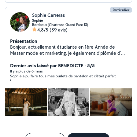
Particulier
Sophie Carreras
Sophie
Bordeaux (Chartrons-Grand Parc 13)
4,8/5
(39 avis)
Présentation
Bonjour, actuellement étudiante en 1ère Année de
Master mode et marketing, je également diplômée d'un
bachelor design de mode et modéliste ! La confection
n'a donc pas de secret pour moi, que ce soit du sur-
Dernier avis laissé par BENEDICTE : 5/5
mesure, des retouches, ou même la revalorisation de
Il y a plus de 6 mois
Sophie a pu faire tous mes ourlets de pantalon et c'était parfait
vos vêtements ! Choisissez le modèle, le tissus, la
!
couleur... Ou bien venez simplement faire raccourcir
votre nouveaux pantalon à prix doux !