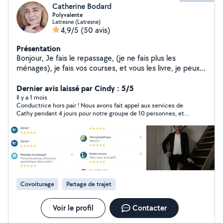
Catherine Bodard
Polyvalente
Latresne (Latresne)
4,9/5
(50 avis)
Présentation
Bonjour, Je fais le repassage, (je ne fais plus les
ménages), je fais vos courses, et vous les livre, je peux
vous véhiculer (ancienne chauffeur VTC -Uber), Je peux
aller chercher vos enfants à l'école ou les garder Je peux
Dernier avis laissé par Cindy : 5/5
m'occuper de vos animaux quand vous êtes absent je
Il y a 1 mois
Conductrice hors pair ! Nous avons fait appel aux services de
suis ponctuelle et sérieuse, aimable et souriante Sur
Cathy pendant 4 jours pour notre groupe de 10 personnes, et
Latresne et environs , dispo tous les jours, matin -après
tout a été parfait. Cathy est très arrangeante, toujours
midi
ponctuelle et d’une grande gentillesse. Grâce à elle, tous nos
déplacements se sont déroulés sans le moindre souci. Un
immense merci pour son professionnalisme ! Nous
n’hésiterons pas une seconde à refaire appel à elle lors de notre
prochain séjour à Bordeaux.
Covoiturage
Partage de trajet
Voir le profil
Contacter