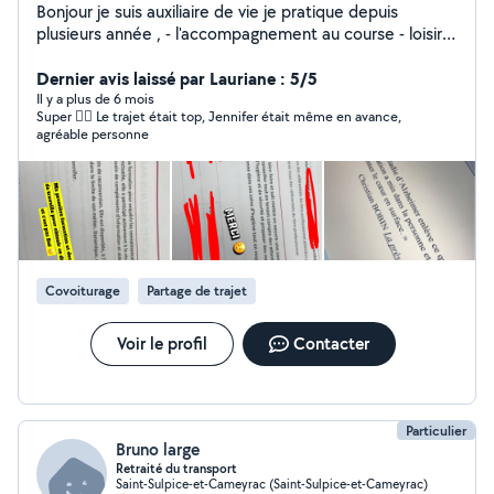
Bonjour je suis auxiliaire de vie je pratique depuis
plusieurs année , - l'accompagnement au course - loisir
sortie - accompagnement RDV médicaux - préparation
repas et prise de repas - change et soin - transfert
Dernier avis laissé par Lauriane : 5/5
manipulation (verticalisateur,lève malade ) - entretien
Il y a plus de 6 mois
Super 👍🏽 Le trajet était top, Jennifer était même en avance,
du logement Je travaille avec tous type de pathologie
agréable personne
et l'es personne âgée je serait ravie de vous venir en
aide ! Merci jennifer .
Covoiturage
Partage de trajet
Voir le profil
Contacter
Particulier
Bruno large
Retraité du transport
Saint-Sulpice-et-Cameyrac (Saint-Sulpice-et-Cameyrac)