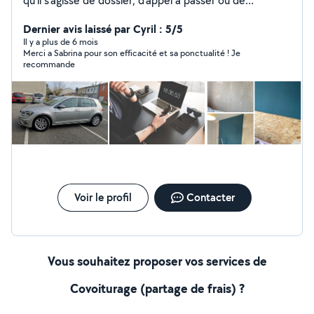
qu'il s'agisse de dossier, d'appel à passer ou de
documents à scanner et classer. Bricoleuse à mes
heures perdu je peux également vous aider à monter
Dernier avis laissé par Cyril : 5/5
des meubles en kit, petits travaux de jardinage etc
Il y a plus de 6 mois
Merci a Sabrina pour son efficacité et sa ponctualité ! Je
recommande
Voir le profil
Contacter
Vous souhaitez proposer vos services de
Covoiturage (partage de frais) ?