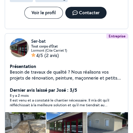
Voir le profil
Contacter
Entreprise
Ser-bat
Tout corps d'État
Lormont (Cite Carriet 1)
4/5
(2 avis)
Présentation
Besoin de travaux de qualité ? Nous réalisons vos
projets de rénovation, peinture, maçonnerie et petits
travaux. Intervention rapide, travail propre et efficace.
Satisfaction client au centre de nos priorités.
Dernier avis laissé par José : 3/5
Contactez-nous pour un devis gratuit.
Il y a 2 mois
Il est venu et a constaté le chantier nécessaire. Il m’a dit qu’il
réfléchissait à la meilleure solution et qu’il me tiendrait au
courant. J’attends depuis une semaine son retour.