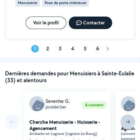
plaisir de vous rencontrer. Loic.
Menuiserie
Pose de porte intérieure
Voir le profil
Contacter
1
2
3
4
5
6
Page
suivante
Dernières demandes pour Menuisiers à Sainte-Eulalie
(33) et alentours
Severine G.
C
À convenir
postée hier
p
Cherche Menuiserie - Huisserie -
Cherche 
Agencement
Agencem
Ambarès-et-Lagrave (Lagrave-Le Bourg)
Lormont (R
Lormont)