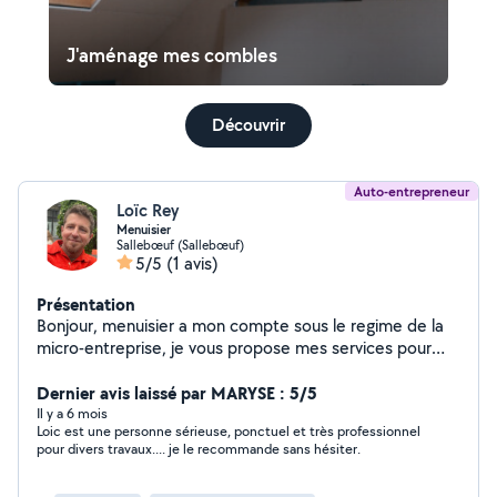
J'aménage mes combles
Découvrir
Auto-entrepreneur
Loïc Rey
Menuisier
Sallebœuf (Sallebœuf)
5/5
(1 avis)
Présentation
Bonjour, menuisier a mon compte sous le regime de la
micro-entreprise, je vous propose mes services pour
tout types de travaux liés a la menuiserie : pose de
cuisine/sdb agencements, dressing ... pose de parquets
Dernier avis laissé par MARYSE : 5/5
fenetres/portes/volets... Ainsi que divers travaux dit de
Il y a 6 mois
Loic est une personne sérieuse, ponctuel et très professionnel
"petit bricolage" dont je serait a meme de realiser apres
pour divers travaux.... je le recommande sans hésiter.
etude de faisabilité . N'hesitez pas a me faire part de
votre demande car cette liste n'est pas exhaustive. Au