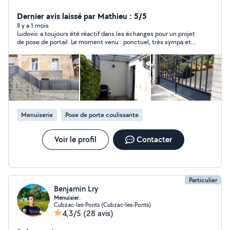
retour dans la joie et la bonne humeur ! Métallerie /
soudure : - réparations sur-mesure - fabrication de
Dernier avis laissé par Mathieu : 5/5
mobilier et structures - pose d'ouvrages métalliques
Il y a 1 mois
Ludovic a toujours été réactif dans les échanges pour un projet
de pose de portail. Le moment venu : ponctuel, très sympa et
pose impeccable. Merci
Menuiserie
Pose de porte coulissante
Voir le profil
Contacter
Particulier
Benjamin Lry
Menuisier.
Cubzac-les-Ponts (Cubzac-les-Ponts)
4,3/5
(28 avis)