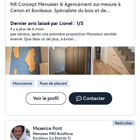
NR Concept Menuisier & Agencement sur-mesure à
Cenon et Bordeaux. Spécialiste du bois et de
l'aménagement intérieur, je vous accompagne dans tous
vos projets de menuiserie sur la métropole bordelaise.
Dernier avis laissé par Lionel : 1/5
Création de bibliothèques sur-mesure, claustras bois ou
Il y a plus de 6 mois
pas sérieux, après une première proposition Monsieur semble
agencement de dressings : j'allie esthétique et finitions
énervé. Que faire un de plus, à éviter....
soignées pour transformer votre intérieur,Pose de
parquets. Basé à Cenon, je me déplace rapidement
pour étudier vos besoins et vous proposer des solutions
personnalisées. Travail propre, respect des délais et
passion du métier. Contactez-moi pour un devis gratuit !
Menuiserie
Pose de placard
Voir le profil
Contacter
Particulier
Maxence Pont
Menuisier PRO BoisNova
Bordeaux (La Bastide 5)