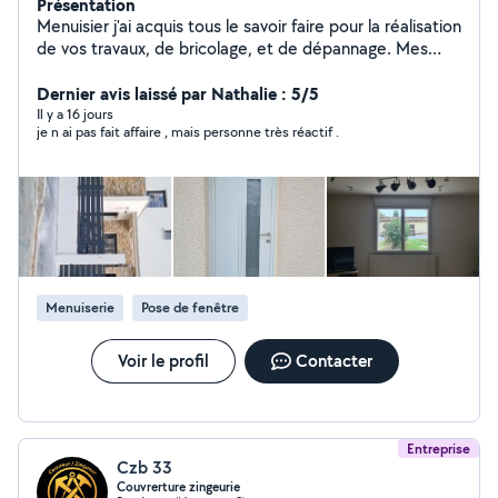
Présentation
Menuisier j'ai acquis tous le savoir faire pour la réalisation
de vos travaux, de bricolage, et de dépannage. Mes
services proposee comprennes. - Pose de Menuiserie
Pvc/Aluminium ( Porte fenêtre, Porte d'entrée, fenêtre
Dernier avis laissé par Nathalie : 5/5
coulissant etc) -Pose de moustiquaires. - Pose de Portail
Il y a 16 jours
je n ai pas fait affaire , mais personne très réactif .
Pose de volet roulant manuel, solaire électrique. - Pose
de garde corp, de barrière. Domotique Pose de moteur
de portail, remplacement de moteur de volet roulant
etc.. - Depannage
Menuiserie
Pose de fenêtre
Voir le profil
Contacter
Entreprise
Czb 33
Couvrerture zingeurie