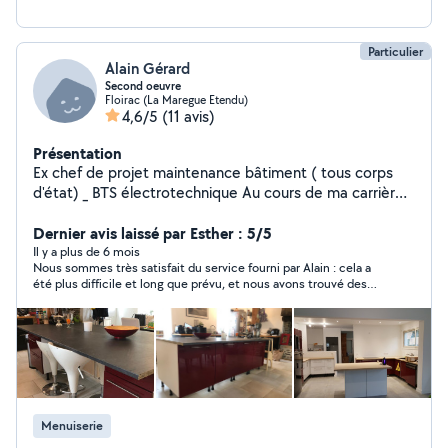
Particulier
Alain Gérard
Second oeuvre
Floirac (La Maregue Etendu)
4,6/5
(11 avis)
Présentation
Ex chef de projet maintenance bâtiment ( tous corps
d'état) _ BTS électrotechnique Au cours de ma carrière
professionnelle j'ai exercé dans de nombreux domaines
du bâtiment (électricité, peinture, plâtrerie,équipement
Dernier avis laissé par Esther : 5/5
cuisine et sdb). Très méticuleux, voire perfectionniste,
Il y a plus de 6 mois
Nous sommes très satisfait du service fourni par Alain : cela a
je suis à même de vous conseiller ( voire à réaliser des
été plus difficile et long que prévu, et nous avons trouvé des
projets d'implantations en 3D) et de réaliser les travaux
solutions. Travail soigné et conversation très sympa :) on garde
pour lesquels je postule. Par ailleurs j'accepte le
contact.
règlement en CESU
Menuiserie