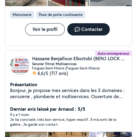
Menuiserie
Pose de porte coulissante
Voir le profil
Contacter
Auto-entrepreneur
Hassane Benjelloun Elkortobi (BENJ LOCK HOME SERVICES)
Serurier Vitrier Multiservices
Fargues-Saint-Hilaire (Fargues-Saint-Hilaire)
4,6/5
(117 avis)
Présentation
Bonjour, je propose mes services dans les 3 domaines :
serrurerie , plomberie et multiservices. Ouverture de
porte claquée ou fermée à clé , mise en sécurité après
effraction et fermeture provisoire,installer une poignée
Dernier avis laissé par Arnaud : 5/5
blindée anti-effraction , réparer une serrure coincée,
Il y a 1 mois
Je l’ai conctaté, très bon service, hyper reactif...Il m’a sorti de la
installer ou ajouter une serrure haute sécurité
galère...Je garde son conta t
A2P,remplacement de vitrage,reproduction de clés
selon modèle.Un passe général ou partiel sur