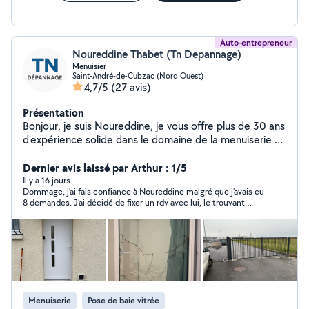
Auto-entrepreneur
Noureddine Thabet (Tn Depannage)
Menuisier
Saint-André-de-Cubzac (Nord Ouest)
4,7/5
(27 avis)
Présentation
Bonjour, je suis Noureddine, je vous offre plus de 30 ans
d'expérience solide dans le domaine de la menuiserie et
du dépannage menuiserie. Ma spécialisation comprend
la menuiserie, la miroiterie, la serrurerie, ainsi que tous
Dernier avis laissé par Arthur : 1/5
les types d'automatismes de maison tels que les volets
Il y a 16 jours
Dommage, j’ai fais confiance à Noureddine malgré que j’avais eu
roulants, les portes de garage, et les changements de
8 demandes. J’ai décidé de fixer un rdv avec lui, le trouvant
vitrage. En tant qu'ancien responsable du service
sympathique par téléphone. Celui-ci n’assure pas le rdv et ne
technique au sein d'un groupe national spécialisé dans
prévient même pas par message pour annuler. En bref aucune
les assurances et les groupes HLM pendant plus de 10
parole et me plante au dernier moment sur quelque chose
d’important qu’il m’avait validé. Je déconseille !
ans, j'ai acquis une expertise inestimable en matière de
gestion de projets complexes et de solutions sur
mesure. Mon dévouement à la qualité et à la
satisfaction du client est ma priorité absolue. N'hésitez
Menuiserie
Pose de baie vitrée
pas à me contacter pour des services de menuiserie