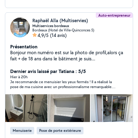
Auto-entrepreneur
Raphaël Alla (Multiservies)
Multiservices bordeaux
Bordeaux (Hotel de Ville-Quinconces 5)
4,9/5
(14 avis)
Présentation
Bonjour mon numéro est sur la photo de profil,alors ça
fait + de 18 ans dans le bâtiment je suis
AutoEntrepreneur depuis des années et ça ce passe
très bien si vous avez besoin de mes services n'hésitez
Dernier avis laissé par Tatiana : 5/5
pas à me contacter même si vous avez besoin de
Hier à 20h
Je recommande ce menuisier les yeux fermés ! Il a réalisé la
conseils vous êtes bienvenus, alors j'ai tout ce qu'il faut
pose de ma cuisine avec un professionnalisme remarquable.
en matériel professionnel,je vous propose mes services
Son travail est soigné, précis et d'une grande qualité. Il a été
Placo,peinture,sols,aménagements
ponctuel, à l'écoute de mes attentes et a su me conseiller
intérieurs,menuiseries.démolition,maçonnerie,carrelage,l
avec beaucoup de compétence. Le chantier a été laissé
parfaitement propre et le résultat est tout simplement
ino,parquet
magnifique. Je suis ravi de ma nouvelle cuisine et je n'hésiterai
pas à faire appel à lui de nouveau. Merci pour ce travail
exceptionnel !
Menuiserie
Pose de porte extérieure