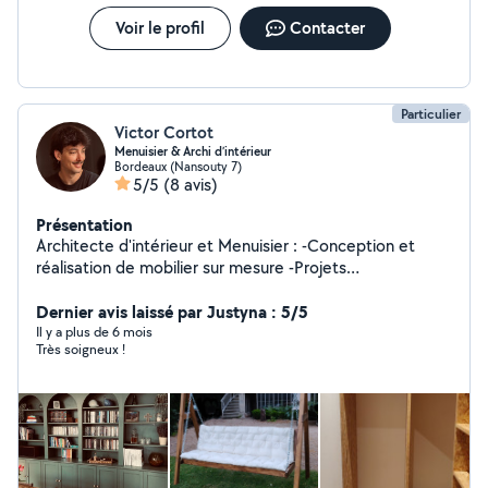
Voir le profil
Contacter
Particulier
Victor Cortot
Menuisier & Archi d’intérieur
Bordeaux (Nansouty 7)
5/5
(8 avis)
Présentation
Architecte d'intérieur et Menuisier : -Conception et
réalisation de mobilier sur mesure -Projets
d'aménagements -Projets Déco CAP Menuiserie BAC+5
Architecture d'intérieur PS : depuis la dernière mise à
Dernier avis laissé par Justyna : 5/5
jour, je ne peux plus répondre à certaines demandes
Il y a plus de 6 mois
Très soigneux !
privées s'il elles sont trop loin ( même de quelques
centaines de mètres ) , n'hésitez pas à passer par SMS
si je ne vous réponds pas ici :)