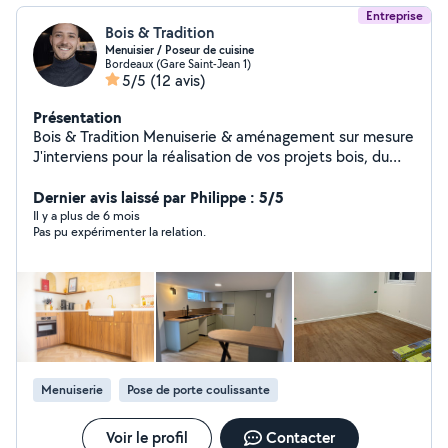
Entreprise
Bois & Tradition
Menuisier / Poseur de cuisine
Bordeaux (Gare Saint-Jean 1)
5/5
(12 avis)
Présentation
Bois & Tradition Menuiserie & aménagement sur mesure
J'interviens pour la réalisation de vos projets bois, du
plus simple au plus exigeant : Cuisines modernes et
fonctionnelles Parquets massifs, contrecollés, stratifiés
Dernier avis laissé par Philippe : 5/5
et Vinyles Terrasses bois sur mesure Agencement et
Il y a plus de 6 mois
Pas pu expérimenter la relation.
menuiserie intérieure Chaque projet est réalisé avec
soin, précision et sens du détail, dans le respect des
matériaux et des finitions. Un seul objectif : un rendu
propre, durable et esthétique Contactez-moi pour
échanger sur votre projet. Clément.
Menuiserie
Pose de porte coulissante
Voir le profil
Contacter