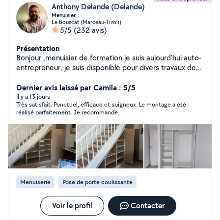
Anthony Delande (Delande)
Menuisier
Le Bouscat (Marceau-Tivoli)
5/5
(232 avis)
Présentation
Bonjour ,menuisier de formation je suis aujourd'hui auto-
entrepreneur, je suis disponible pour divers travaux de
menuiserie, pose de tout type de parquet, montage de
meuble,fabrication sur mesure, pose de pallissade,
Dernier avis laissé par Camila : 5/5
terrasse,abri de jardin,rénovation fabrication de volet
Il y a 13 jours
Très satisfait. Ponctuel, efficace et soigneux. Le montage a été
ect....
réalisé parfaitement. Je recommande.
Menuiserie
Pose de porte coulissante
Voir le profil
Contacter