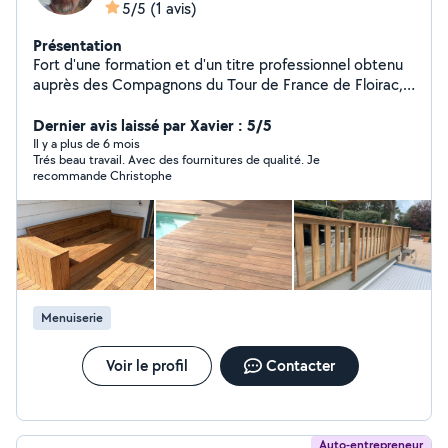
5/5
(1 avis)
Présentation
Fort d'une formation et d'un titre professionnel obtenu
auprès des Compagnons du Tour de France de Floirac,
je mets mon savoir-faire artisanal au service de vos
projets en bois. Passionné et exigeant, je conçois et
Dernier avis laissé par Xavier : 5/5
réalise des ouvrages sur mesure, alliant esthétique,
Il y a plus de 6 mois
Trés beau travail. Avec des fournitures de qualité. Je
robustesse et durabilité. Que vous souhaitiez une
recommande Christophe
terrasse chaleureuse, un bardage élégant, un abri
pratique, une pergola accueillante ou encore un tiki bar
original, je vous accompagne de la conception à la
réalisation, en respectant vos envies et votre
environnement. Chaque création est pensée avec soin,
dans le respect des techniques traditionnelles et des
matériaux de qualité, pour un rendu unique. Faites
Menuiserie
confiance à un artisan passionné pour donner vie à vos
projets bois !
Voir le profil
Contacter
Auto-entrepreneur