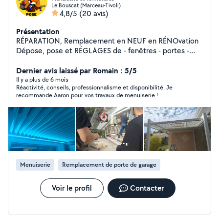
Le Bouscat (Marceau-Tivoli)
4,8/5
(20 avis)
Présentation
RÉPARATION, Remplacement en NEUF en RÉNOvation
Dépose, pose et RÉGLAGES de - fenêtres - portes -
baies vitrées - volets stores et pergolas, vélux, vitrages).
Montage de vos divers meubles en kit Je produits des
Dernier avis laissé par Romain : 5/5
devis pour vos prises en charge assurances J'aide mes
Il y a plus de 6 mois
Réactivité, conseils, professionnalisme et disponibilité. Je
clients PARTiculiers et PROfessionnels à choisir leurs
recommande Aaron pour vos travaux de menuiserie !
nouvelles menuiseries et je les conseille pour trouver
ensemble un mode de pose qui conviendra le mieux à
leur souhait en tenant compte des contraintes
techniques. Mon rayon de travail est la gironde (et à la
demande en fonction du projet) et j'œuvre en solo ou
en équipe en fonction du projet.
Menuiserie
Remplacement de porte de garage
Voir le profil
Contacter