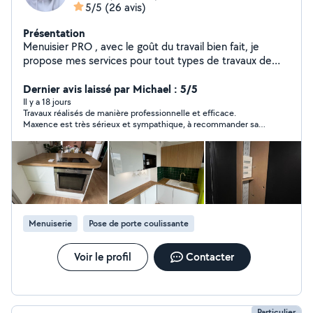
5/5
(26 avis)
Présentation
Menuisier PRO , avec le goût du travail bien fait, je
propose mes services pour tout types de travaux de
menuiserie. (Agencements, Meubles; placards; cuisines;
fenêtres, portes; parquets, terrasse, bardages Mais
Dernier avis laissé par Michael : 5/5
aussi autres installation type (hotte, plaques de cuisson,
Il y a 18 jours
Travaux réalisés de manière professionnelle et efficace.
éclairage, garde corps, fixations quelconque)j'en oublie
Maxence est très sérieux et sympathique, à recommander sans
sûrement. N'hésitez pas à me demander j'ai aussi une
hésiter.
formation électrotechnique et des notions en
mécanique. Au plaisir de faire affaire ensemble Si votre
demande est dans une autre catégorie que menuiserie
l'application m'empêche de répondre.
Menuiserie
Pose de porte coulissante
Voir le profil
Contacter
Particulier