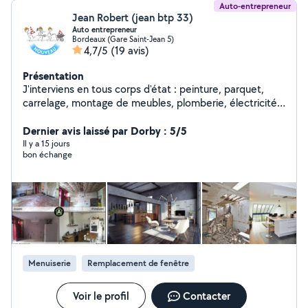
Auto-entrepreneur
Jean Robert (jean btp 33)
Auto entrepreneur
Bordeaux (Gare Saint-Jean 5)
4,7/5
(19 avis)
Présentation
J'interviens en tous corps d'état : peinture, parquet,
carrelage, montage de meubles, plomberie, électricité,
cloisons, enduits, dépose et montage total de cuisines
et SDB. Je suis réactif, compétitif, et efficace. -
Dernier avis laissé par Dorby : 5/5
couverture, toiture, nettoyage, rénovation - menuiserie -
Il y a 15 jours
bon échange
Démolition, évacuation - Maçonnerie - Carrelage -
Platerie... - Peinture...peintre - charpente, pose toiture,
dépannage bachage - Ravalement...façadier - Pose de
revêtement sol et mûr - Création salle de bain ancienne,
moderne ou tendance - Terrasse en bois composite -
Pose parquet Nos garanties : QUALITÉ et RESPECT.
Tous nos travaux sont couverts par une garantie
décennale Je possède une nacelle d'une hauteur de
Menuiserie
Remplacement de fenêtre
18m pour tous vos projets en toute sécurité bien sûr
mais également un camion benne et mini pelle pour des
travaux de petite et grosse maçonnerie »
Voir le profil
Contacter