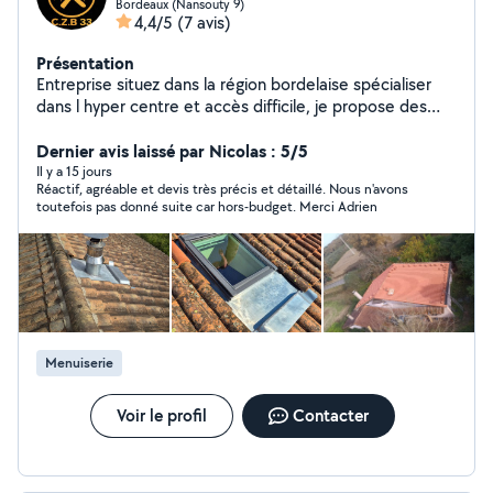
Bordeaux (Nansouty 9)
4,4/5
(7 avis)
Présentation
Entreprise situez dans la région bordelaise spécialiser
dans l hyper centre et accès difficile, je propose des
travaux de couverture zingeurie traditionnel et de
charpente ossature bois.Intervention d urgence 7/7 .
Dernier avis laissé par Nicolas : 5/5
Devis gratuit. Rénovation création entretien ou
Il y a 15 jours
Réactif, agréable et devis très précis et détaillé. Nous n'avons
intervention nous somme disponible pour vos projet.
toutefois pas donné suite car hors-budget. Merci Adrien
Apprentis au cfa de Périgueux chez les compagnons en
2003 cela fait plus de 20ans que je m occupe des
toitures. Un atout qui fait de cette expérience un
véritable plus pour vos habitation. Une demande plus
personnaliser. N hésitez pas. Nous pouvons réaliser un
panel le de projet différents. Au plaisir d embellir vos
toiture. Czb 33
Menuiserie
Voir le profil
Contacter