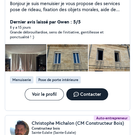
Bonjour je suis menuisier je vous propose des services
pose de rideau, fixation des objets morales, aide de
déménagement, nettoyage de voiture impeccable, aide
de personnel, montage des meubles, petit bricolage,
Dernier avis laissé par Gwen : 5/5
J'effectue tout ce qui est: -changement de tablier de
Il y a 15 jours
Grande débrouillardise, sens de l'initiative, gentillesse et
store -D'épandage de store - changement de moteur
ponctualité ! :)
de store - pose de fenêtre et porte - changement de
poignée et serrure - pose de joints d'étanchéité -
changement de vitrage
Menuiserie
Pose de porte intérieure
Voir le profil
Contacter
Auto-entrepreneur
Christophe Michalon (CM Constructeur Bois)
Constructeur bois
Sainte-Eulalie (Sainte-Eulalie)