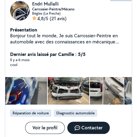
Endri Mullalli
Carrossier-Peintre/Mécano
Bègles (Le Preche)
4,8/5
(21 avis)
Présentation
Bonjour tout le monde, Je suis Carrossier-Peintre en
automobile avec des connaissances en mécanique
également. Je vous propose mes services pour toute
intervention sur votre véhicule peu importe le type. Pour
Dernier avis laissé par Camille : 5/5
toute information complémentaire n'hésitez pas à me
Il y a 6 mois
cool
contacter. Merci à vous!
Réparation de voiture
Diagnostic automobile
Voir le profil
Contacter