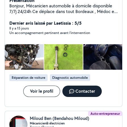
Présentation
Bonjour, Mécanicien automobile à domicile disponible
7/7j 24/24h Ce déplace dans tout Bordeaux , Médoc et
ses alentours. Prestations : -Valise Diagnostic ( lecture /
effacement des voyants / codage injecteurs /
Dernier avis laissé par Laetissia : 5/5
régénération Fap - Problème Adblue -Vidange /
Il y a 15 jours
Un accompagnement pertinent avant l’intervention
entretien moteur -Freinages ( Disques / plaquettes ) -
Distribution -Contrôle avant contrôle technique -
Lustrage de phares - Remplacement batteries /
ampoules.. -Remplacement pneus -Etc... Un
renseignement contactez moi en me disant ce qui vous
arrive . -Lavage voiture intérieur et extérieur TOUT LES
DEVIS SONT GRATUIT !
Réparation de voiture
Diagnostic automobile
Voir le profil
Contacter
Auto-entrepreneur
Miloud Ben (Bendahou Miloud)
Mécanicien& électricien