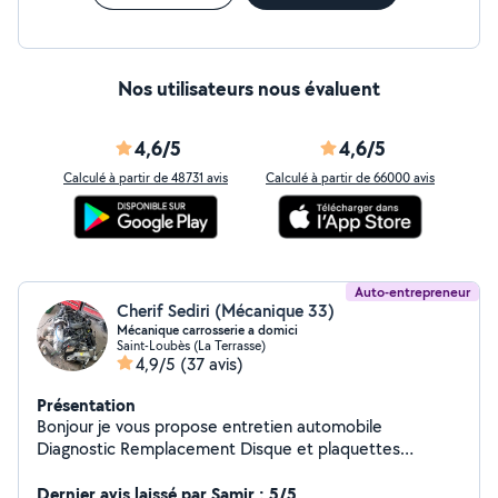
Nos utilisateurs nous évaluent
4,6/5
4,6/5
Calculé à partir de 48731 avis
Calculé à partir de 66000 avis
Auto-entrepreneur
Cherif Sediri (Mécanique 33)
Mécanique carrosserie a domici
Saint-Loubès (La Terrasse)
4,9/5
(37 avis)
Présentation
Bonjour je vous propose entretien automobile
Diagnostic Remplacement Disque et plaquettes
Remplacement Embryage Remplacement moteur...
Carrosserie Électronique prix raisonnable . 2 VOITURE
Dernier avis laissé par Samir : 5/5