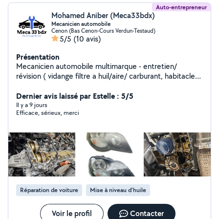
Auto-entrepreneur
Mohamed Aniber (Meca33bdx)
Mecanicien automobile
Cenon (Bas Cenon-Cours Verdun-Testaud)
5/5
(10 avis)
Présentation
Mecanicien automobile multimarque - entretien/
révision ( vidange filtre a huil/aire/ carburant, habitacle) -
distribution - freinage ( disque , plaquette tombour...) -
diagnostic ( pasage valise lecture / effacement defaut ,
Dernier avis laissé par Estelle : 5/5
aprentisage pièce, codage injecteur) -rénovation phare
Il y a 9 jours
Efficace, sérieux, merci
Etc pour toute questions appelez moi
Réparation de voiture
Mise à niveau d'huile
Voir le profil
Contacter