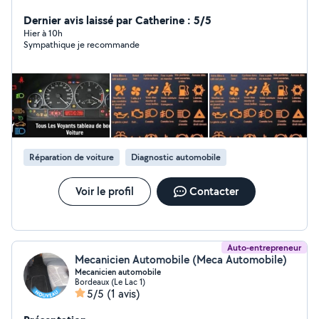
panne Dépannage recherche de panne urgent 7j/7.
Codage télécodage clé carte -Réinitialisation oil reset
Dernier avis laissé par Catherine : 5/5
voyant vidange Recodage injecteur -Régénération du
Hier à 10h
Sympathique je recommande
FAP filtre à particules -Perte de puissance -Débimètre
ou vanne egr Lecture valise effacement voyant -Moteur
esp fap bsi casse moteur -Climatisation oil reset
régénération -Casse moteur faisceau -Airbags -Bougies
de préchauffages -suppression ou rajout option -Fumée
noire, blanche Recherche balise
Réparation de voiture
Diagnostic automobile
Voir le profil
Contacter
Auto-entrepreneur
Mecanicien Automobile (Meca Automobile)
Mecanicien automobile
Bordeaux (Le Lac 1)
5/5
(1 avis)