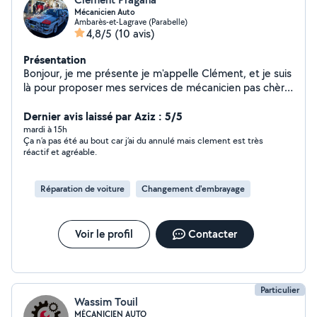
Mécanicien Auto
Ambarès-et-Lagrave (Parabelle)
4,8/5
(10 avis)
Présentation
Bonjour, je me présente je m'appelle Clément, et je suis
là pour proposer mes services de mécanicien pas chère
et arrangeant. Cela est mon métier bien sûr. Je fais
aussi bien de : -l'entretien ( vidange tous filtres) -disque
Dernier avis laissé par Aziz : 5/5
et plaquettes de frein -distribution -pleins d'autres
mardi à 15h
Ça n’a pas été au bout car j’ai du annulé mais clement est très
pièces sur demande à changer -nettoyage intérieur et
réactif et agréable.
extérieur etc.... Vous pouvez m'envoyer un msg
directement sur mon telephone
Réparation de voiture
Changement d'embrayage
Voir le profil
Contacter
Particulier
Wassim Touil
MÉCANICIEN AUTO