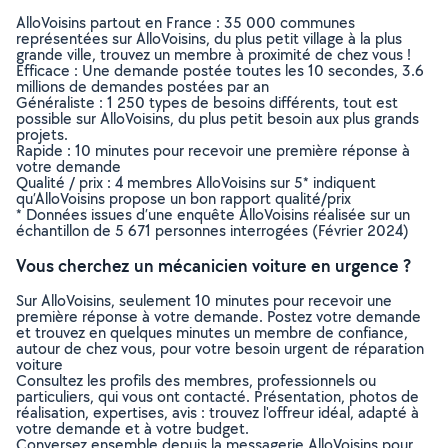
AlloVoisins partout en France : 35 000 communes
représentées sur AlloVoisins, du plus petit village à la plus
grande ville, trouvez un membre à proximité de chez vous !
Efficace : Une demande postée toutes les 10 secondes, 3.6
millions de demandes postées par an
Généraliste : 1 250 types de besoins différents, tout est
possible sur AlloVoisins, du plus petit besoin aux plus grands
projets.
Rapide : 10 minutes pour recevoir une première réponse à
votre demande
Qualité / prix : 4 membres AlloVoisins sur 5* indiquent
qu’AlloVoisins propose un bon rapport qualité/prix
* Données issues d’une enquête AlloVoisins réalisée sur un
échantillon de 5 671 personnes interrogées (Février 2024)
Vous cherchez un mécanicien voiture en urgence ?
Sur AlloVoisins, seulement 10 minutes pour recevoir une
première réponse à votre demande. Postez votre demande
et trouvez en quelques minutes un membre de confiance,
autour de chez vous, pour votre besoin urgent de réparation
voiture
Consultez les profils des membres, professionnels ou
particuliers, qui vous ont contacté. Présentation, photos de
réalisation, expertises, avis : trouvez l'offreur idéal, adapté à
votre demande et à votre budget.
Conversez ensemble depuis la messagerie AlloVoisins pour