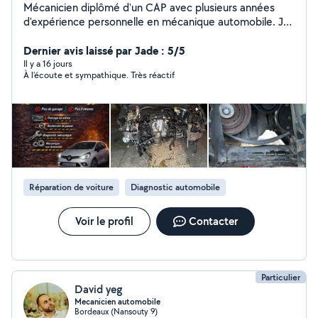
Mécanicien diplômé d'un CAP avec plusieurs années
d'expérience personnelle en mécanique automobile. Je
réalise l'entretien courant et diverses réparations avec
sérieux et transparence. N'hésitez pas à me contacter
Dernier avis laissé par Jade : 5/5
pour échanger sur vos besoins.
Il y a 16 jours
À l’écoute et sympathique. Très réactif
Réparation de voiture
Diagnostic automobile
Voir le profil
Contacter
Particulier
David yeg
Mecanicien automobile
Bordeaux (Nansouty 9)