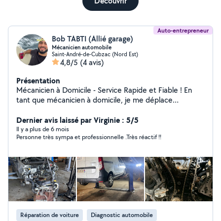
Découvrir
Auto-entrepreneur
Bob TABTI (Allié garage)
Mécanicien automobile
Saint-André-de-Cubzac (Nord Est)
4,8/5
(4 avis)
Présentation
Mécanicien à Domicile - Service Rapide et Fiable ! En
tant que mécanicien à domicile, je me déplace
directement chez vous pour effectuer toutes les
réparations et entretiens nécessaires, en toute sécurité
Dernier avis laissé par Virginie : 5/5
et à des tarifs compétitifs. Mes services : Entretien
Il y a plus de 6 mois
Personne très sympa et professionnelle .Très réactif !!
courant : vidange, remplacement des filtres, bougies,
courroies, etc. Réparations moteur : diagnostic,
remplacement des pièces, réparations diverses.
Système de freinage; Batterie : contrôle, remplacement
et diagnostic. Réparations diverses : échappement,
suspension, direction... Déplacement à domicile ou sur
votre lieu de travail Devis gratuit et transparent Service
rapide et efficace. Tarifs abordables et adaptés à tous
Réparation de voiture
Diagnostic automobile
les budgets. Vidange filtre à huile : 30 Révision