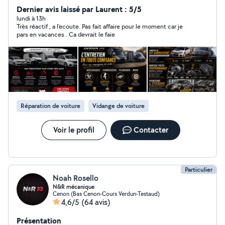
véhicules pour tous types de réparations ou
Dernier avis laissé par Laurent : 5/5
améliorations, ainsi que sur la création d'objets uniques.
lundi à 13h
Très réactif , a l'ecoute. Pas fait affaire pour le moment car je
Mécanique & Entretien : - Diagnostic, réparation et
pars en vacances . Ca devrait le faie
entretien courant - Freinage, suspension, vidange,
distribution. - Préparation avant contrôle technique
Carrosserie & Rénovation : - Réparations de carrosserie
- Peintures et retouches - Lustrages, polissage,
rénovation de phare. Création Design & Personnalisation
: - Flocage textile (vêtement personnalisés) - Création
et personnalisation d'objets (Fontaine à boisson, siège,
Réparation de voiture
Vidange de voiture
extincteur décoratifs, et bien plus selon vos idées !
Nous travaillons avec sérieux, créativité et souci du
détail pour vous offrir un résultat propre et durable.
Voir le profil
Contacter
N'hésitez pas à nous contacter pour vos projets,
demandes spécifique ou pour obtenir un devis. À
bientôt L'équipe OL DESIGN33
Particulier
Noah Rosello
N&R mécanique
Cenon (Bas Cenon-Cours Verdun-Testaud)
4,6/5
(64 avis)
Présentation