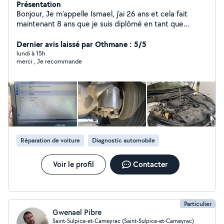
Présentation
Bonjour, Je m'appelle Ismael, j'ai 26 ans et cela fait
maintenant 8 ans que je suis diplômé en tant que
mécanicien poids lourds. J'ai une très bonne
connaissance de la mécanique et j'ai travaillé pendant 5
Dernier avis laissé par Othmane : 5/5
ans comme mécanicien. Aujourd'hui, je travaille dans un
lundi à 15h
merci , Je recommande
autre domaine, tout en restant dans le secteur
automobile et mécanique. Je souhaite désormais
proposer mes services et mettre mon expérience à
disposition des personnes qui en ont besoin. N'hésitez
pas à me contacter pour toute demande ou
renseignement.
Réparation de voiture
Diagnostic automobile
Voir le profil
Contacter
Particulier
Gwenael Pibre
Saint-Sulpice-et-Cameyrac (Saint-Sulpice-et-Cameyrac)