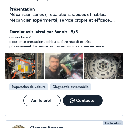
Présentation
Mécanicien sérieux, réparations rapides et fiables.
Mécanicien expérimenté, service propre et efficace.
Réparation auto rapide, travail de qualité. Mécanicien
pro, entretien et dépannage.
Dernier avis laissé par Benoit : 5/5
dimanche à 9h
excellente prestation , achir a su être réactif et très
professionnel. il a réalisé les travaux sur ma voiture en moins de
3 jours après diagnostique,commande des pièces et travaux de
mécanique .je recommande vivement
Réparation de voiture
Diagnostic automobile
Voir le profil
Contacter
Particulier
Clement Pragana