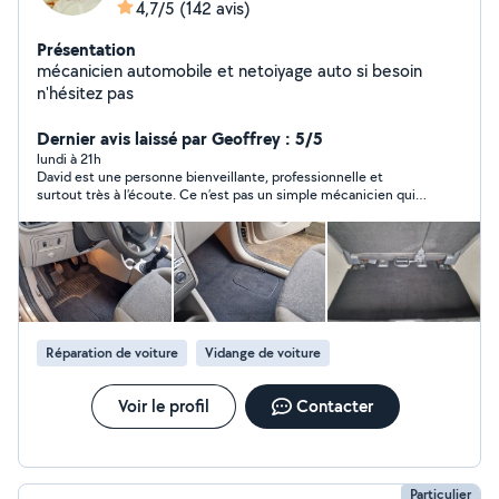
4,7/5
(142 avis)
Présentation
mécanicien automobile et netoiyage auto si besoin
n'hésitez pas
Dernier avis laissé par Geoffrey : 5/5
lundi à 21h
David est une personne bienveillante, professionnelle et
surtout très à l’écoute. Ce n’est pas un simple mécanicien qui
se contente de faire son travail et de repartir : il prend le temps
de comprendre le problème, de chercher les meilleures
solutions et de conseiller ses clients. Son sérieux, son
implication et son sens du service font toute la différence. Je
le recommande les yeux fermés à 100 % !
Réparation de voiture
Vidange de voiture
Voir le profil
Contacter
Particulier