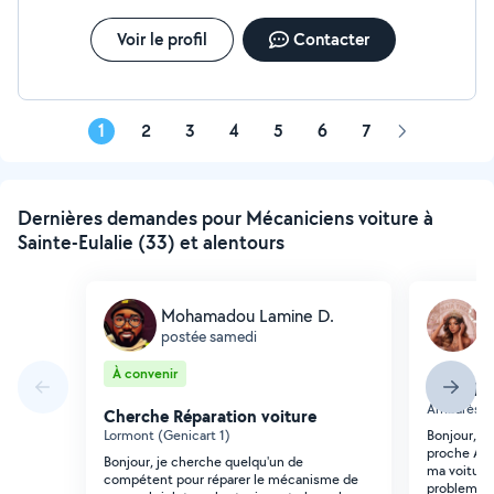
complète : 80 Embrayage à partir de 200 Distribution à
partir de 130 Disques et plaquettes 50 Diag à domicile
Voir le profil
Contacter
50 Nettoyage fap 80
1
2
3
4
5
6
7
Page
suivante
Dernières demandes pour Mécaniciens voiture à
Sainte-Eulalie (33) et alentours
Mohamadou Lamine D.
M
postée samedi
p
À convenir
Cherche 
Ambarès-et
Cherche Réparation voiture
Lormont (Genicart 1)
Bonjour, B
proche Amb
Bonjour, je cherche quelqu'un de
ma voiture,
compétent pour réparer le mécanisme de
probleme d