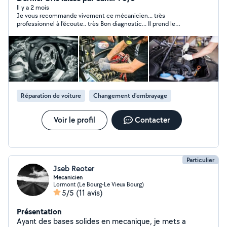
DE COURTOISIE DISPONIBLE GRATUITEMENT POUR
Il y a 2 mois
Je vous recommande vivement ce mécanicien... très
LES CLIENTS
professionnel à l'écoute.. très Bon diagnostic... Il prend le
temps de faire les choses bien.. Allez les yeux fermés..
Réparation de voiture
Changement d'embrayage
Voir le profil
Contacter
Particulier
Jseb Reoter
Mecanicien
Lormont (Le Bourg-Le Vieux Bourg)
5/5
(11 avis)
Présentation
Ayant des bases solides en mecanique, je mets a