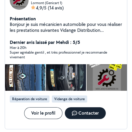
Lormont (Genicart 1)
4,9/5
(14 avis)
Présentation
Bonjour je suis mécanicien automobile pour vous réaliser
les prestations suivantes Vidange Distribution
Remplacement Disque Plaquette Amortissement
Triangle Etc Possible de réaliser un diagnostic a
Dernier avis laissé par Mehdi : 5/5
Seulement 20 N'hésitez pas pour n'importe quel
Hier à 20h
Super agréable gentil , et très professionnel je recommande
question de me demander J'ai un snap aussi pour ce qui
vivement
veulent @meca-33 Dispo sur Lormont
Réparation de voiture
Vidange de voiture
Voir le profil
Contacter