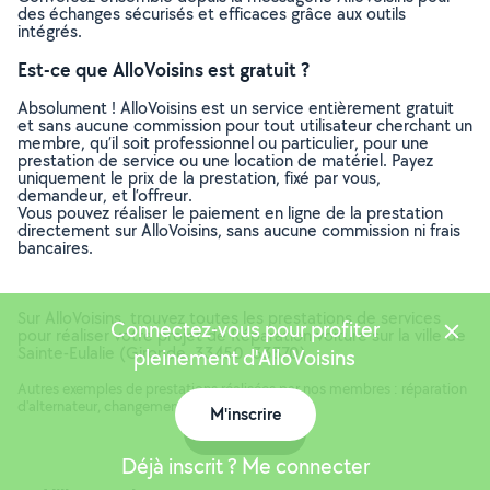
des échanges sécurisés et efficaces grâce aux outils
intégrés.
Est-ce que AlloVoisins est gratuit ?
Absolument ! AlloVoisins est un service entièrement gratuit
et sans aucune commission pour tout utilisateur cherchant un
membre, qu’il soit professionnel ou particulier, pour une
prestation de service ou une location de matériel. Payez
uniquement le prix de la prestation, fixé par vous,
demandeur, et l’offreur.
Vous pouvez réaliser le paiement en ligne de la prestation
directement sur AlloVoisins, sans aucune commission ni frais
bancaires.
Sur AlloVoisins, trouvez toutes les prestations de services
Connectez-vous pour profiter
pour réaliser votre projet de Réparation voiture sur la ville de
Sainte-Eulalie (Gironde, 33450, 33370)
pleinement d'AlloVoisins
Autres exemples de prestations réalisées par nos membres : réparation
d'alternateur, changement de vitre de voiture, ..
M'inscrire
Carte
Déjà inscrit ? Me connecter