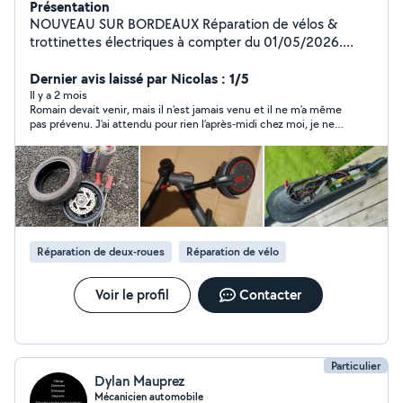
Présentation
NOUVEAU SUR BORDEAUX Réparation de vélos &
trottinettes électriques à compter du 01/05/2026.
Besoin d'une réparation rapide sans vous déplacer ? Je
me lance sur Bordeaux avec un service simple et
Dernier avis laissé par Nicolas : 1/5
efficace : Intervention à domicile, a l'endroit où vous
Il y a 2 mois
Romain devait venir, mais il n’est jamais venu et il ne m’a même
êtes en panne (rapide et pratique) Atelier à mon
pas prévenu. J’ai attendu pour rien l’après-midi chez moi, je ne
domicile (tarifs plus avantageux) Diagnostic et
recommande pas du tout
réparation sur place Service sérieux, rapide et soigné
Prestations : Crevaisons Freins Réglages / entretien
Problèmes électriques Révisions complètes Intervention
rapide Bordeaux et ses alentours. Que ce soit pour
votre vélo ou votre trottinette, je m'occupe de tout.
Contact en message privé pour un devis ou un rendez-
Réparation de deux-roues
Réparation de vélo
vous N'hésitez pas à partager
Voir le profil
Contacter
Particulier
Dylan Mauprez
Mécanicien automobile