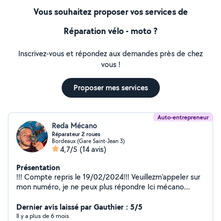
Vous souhaitez proposer vos services de
Réparation vélo - moto ?
Inscrivez-vous et répondez aux demandes près de chez
vous !
Proposer mes services
Auto-entrepreneur
Reda Mécano
Réparateur 2 roues
Bordeaux (Gare Saint-Jean 3)
4,7/5
(14 avis)
Présentation
!!! Compte repris le 19/02/2024!!! Veuillezm'appeler sur
mon numéro, je ne peux plus répondre Ici mécano
électricien a votre disposition, je me déplace aux
alentours de bordeaux de 50 a 700cc , soit 4T ou 2T
Dernier avis laissé par Gauthier : 5/5
pas de problème ! je travaille selon le manuel de service
Il y a plus de 6 mois