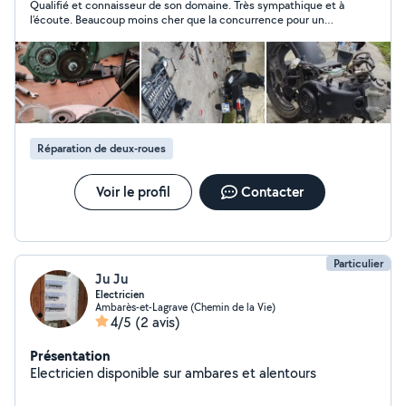
Qualifié et connaisseur de son domaine. Très sympathique et à
! wtsp: O7_44_ 26_47-77
l’écoute. Beaucoup moins cher que la concurrence pour un
travail tout aussi bien fait.
Réparation de deux-roues
Voir le profil
Contacter
Particulier
Ju Ju
Electricien
Ambarès-et-Lagrave (Chemin de la Vie)
4/5
(2 avis)
Présentation
Electricien disponible sur ambares et alentours