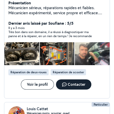
Présentation
Mécanicien sérieux, réparations rapides et fiables.
Mécanicien expérimenté, service propre et efficace.
Réparation auto rapide, travail de qualité. Mécanicien
pro, entretien et dépannage.
Dernier avis laissé par Soufiane : 5/5
Il y a 3 mois
Très bon dans son domaine, il a réussi à diagnostiquer ma
panne et à la réparer, en un rien de temps ! Je recommande
Réparation de deux-roues
Réparation de scooter
Voir le profil
Contacter
Particulier
Louis Cattet
Mécanicien moto, scooter, quad