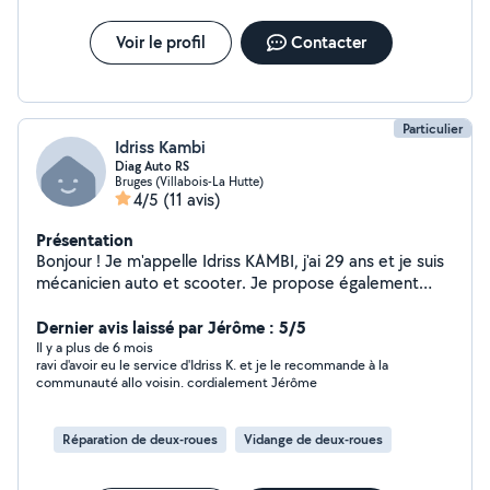
Voir le profil
Contacter
Particulier
Idriss Kambi
Diag Auto RS
Bruges (Villabois-La Hutte)
4/5
(11 avis)
Présentation
Bonjour ! Je m'appelle Idriss KAMBI, j'ai 29 ans et je suis
mécanicien auto et scooter. Je propose également
mon aide pour vos déménagements, vos petits travaux
et du bricolage ( montage de meuble, etc) Passionné,
Dernier avis laissé par Jérôme : 5/5
sérieux, je suis disponible chaque jour y compris le
Il y a plus de 6 mois
ravi d'avoir eu le service d'Idriss K. et je le recommande à la
week-end pour vous rendre service rapidement et
communauté allo voisin. cordialement Jérôme
efficacement. N'hésitez pas à me contacter, je réponds
vite et je me déplace facilement.
Réparation de deux-roues
Vidange de deux-roues