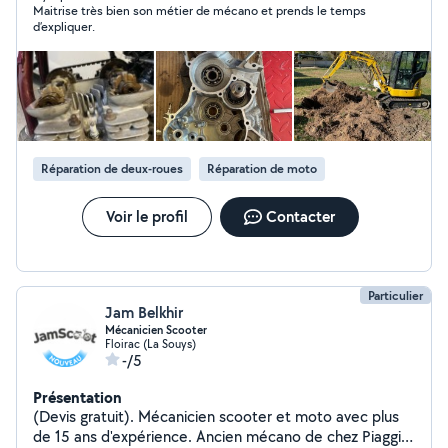
Maitrise très bien son métier de mécano et prends le temps
dans le bâtiment, peinture.
d’expliquer.
Réparation de deux-roues
Réparation de moto
Voir le profil
Contacter
Particulier
Jam Belkhir
Mécanicien Scooter
Floirac (La Souys)
-/5
Présentation
(Devis gratuit). Mécanicien scooter et moto avec plus
de 15 ans d'expérience. Ancien mécano de chez Piaggio