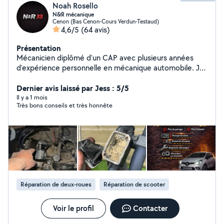
Noah Rosello
N&R mécanique
Cenon (Bas Cenon-Cours Verdun-Testaud)
4,6/5
(64 avis)
Présentation
Mécanicien diplômé d'un CAP avec plusieurs années
d'expérience personnelle en mécanique automobile. Je
réalise l'entretien courant et diverses réparations avec
sérieux et transparence. N'hésitez pas à me contacter
Dernier avis laissé par Jess : 5/5
pour échanger sur vos besoins.
Il y a 1 mois
Très bons conseils et très honnête
Réparation de deux-roues
Réparation de scooter
Voir le profil
Contacter