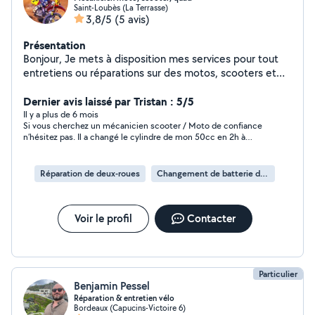
Saint-Loubès (La Terrasse)
3,8/5
(5 avis)
Présentation
Bonjour, Je mets à disposition mes services pour tout
entretiens ou réparations sur des motos, scooters et
quads (moteur, partie cycle ou électricité). Mécanicien
multimarque de formation. (Travaillé en concession
Dernier avis laissé par Tristan : 5/5
YAMAHA, KAWASAKI, BENELLI et RIEJU)
Il y a plus de 6 mois
Si vous cherchez un mécanicien scooter / Moto de confiance
n’hésitez pas. Il a changé le cylindre de mon 50cc en 2h à
peine. Louis est très réactif, très soigneux et maitrise
parfaitement la mécanique. Je recommande +++
Réparation de deux-roues
Changement de batterie de deux-roues
Voir le profil
Contacter
Particulier
Benjamin Pessel
Réparation & entretien vélo
Bordeaux (Capucins-Victoire 6)