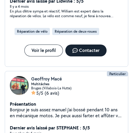
grâce à mon expérience professionnelle de 15 ans dans
Dernier avis laissé par Lidwine : 5/5
le maintenance des cycles. Je suis aussi capable de
Il y a 4 mois
En plus d'être sympa et réactif, William est expert dans la
réaliser quelques tâches de bricolage comme monter
réparation de vélos. Le vélo est comme neuf, je ferai à nouveau
un meuble, fixer un luminaire, remplacer un robinet,
appel à ses services. Je recommande à 100%
couper une pelouse, etc... Je me ferais un plaisir de
pouvoir vous rendre service pour vos vélos ou autres.
Réparation de vélo
Réparation de deux-roues
Voir le profil
Contacter
Particulier
Geoffroy Macé
Multitâches
Bruges (Villabois-La Hutte)
5/5
(6 avis)
Présentation
Bonjour je suis assez manuel j'ai bossé pendant 10 ans
en mécanique motos. Je peux aussi farter et affûter vos
skis Au plaisir de vous aider. Je suis animateur
périscolaire et me ferai une joie de garder vos enfants
Dernier avis laissé par STEPHANE : 5/5