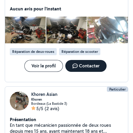
et Yamaha, j'effectue des recherche de panne sur
moteur 2 temps et 4 temps toute marque de 50cc à
Aucun avis pour l'instant
800cc. Remplacement des pneus, révision et entretien.
rapide et efficace. Je peux intervenir à domicile, dans
les alentours de Floirac.
Réparation de deux-roues
Réparation de scooter
Voir le profil
Contacter
Particulier
Khoren Asian
Khoren
Bordeaux (La Bastide 3)
5/5
(2 avis)
Présentation
En tant que mécanicien passionnée de deux roues
depuis mes 15 ans, ayant maintenant 18 ans et