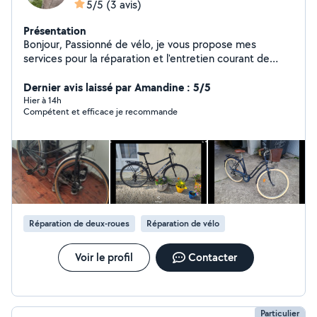
5/5
(3 avis)
Présentation
Bonjour, Passionné de vélo, je vous propose mes
services pour la réparation et l'entretien courant de
votre vélo : crevaison, changement de pneu,
changement de frein, etc. Je suis actuellement en
Dernier avis laissé par Amandine : 5/5
formation réparateur cycles & trotinettes électriques,
Hier à 14h
Compétent et efficace je recommande
et vous proposerai bientôt ces services Je peux me
déplacer ou faire la réparation à mon domicile (proche
de la place de la Victoire). Je peux également vous
conseiller dans le choix des produits à installer.
Contactez-moi pour préciser votre besoin! A bientôt !
Benjamin
Réparation de deux-roues
Réparation de vélo
Voir le profil
Contacter
Particulier