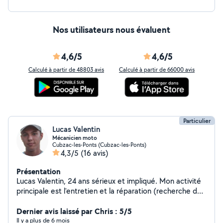
Nos utilisateurs nous évaluent
4,6/5
4,6/5
Calculé à partir de 48803 avis
Calculé à partir de 66000 avis
Particulier
Lucas Valentin
Mécanicien moto
Cubzac-les-Ponts (Cubzac-les-Ponts)
4,3/5
(16 avis)
Présentation
Lucas Valentin, 24 ans sérieux et impliqué. Mon activité
principale est l'entretien et la réparation (recherche de
panne) sur n'importe quel deux roues. J'interviens aussi
pour des livraisons et évacuation avec un camion benne
Dernier avis laissé par Chris : 5/5
ou remorque grillagée, entretien espace vert, travail
Il y a plus de 6 mois