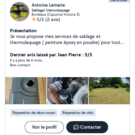
Antoine Lemaire
Sablage/ thermolaquage
Bordeaux (Capucins-Victoire 3)
5/5
(2 avis)
Présentation
Je vous propose mes services de sablage et
thermolaquage ( peinture époxy en poudre) pour toutes
vos pièces métalliques auto moto et autres Je propose
mes services pour des nettoyage automobile intérieur,
Dernier avis laissé par Jean Pierre : 5/5
extérieur nettoyage des tissus à l'injecteur extracteur.
Il y a plus de 6 mois
Bon contact
Je propose aussi mes services de tonte et
debrousaillage
Réparation de deux-roues
Réparation de vélo
Voir le profil
Contacter