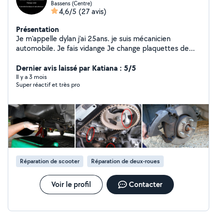
Bassens (Centre)
4,6/5
(27 avis)
Présentation
Je m'appelle dylan j'ai 25ans. je suis mécanicien
automobile. Je fais vidange Je change plaquettes de
frein avant comme arrivé Amortisseur avant et arrière
Diagnostic avec valise Train avant Distribution
Dernier avis laissé par Katiana : 5/5
Embrayage Je me déplace à domicile ou je suis restée à
Il y a 3 mois
Super réactif et très pro
mon domicile pour les travaux. Je suis ouvert à toute
autre demande Mon snapchat personnel: dylan-bdx
Réparation de scooter
Réparation de deux-roues
Voir le profil
Contacter