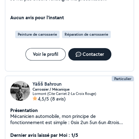
Aucun avis pour l'instant
Peinture de carrosserie
Réparation de carrosserie
Voir le profil
Contacter
Particulier
Yäšš Bahroun
Carrossier / Mécanique
Lormont (Cite Carriet 2-La Croix Rouge)
4,5/5
(8 avis)
Présentation
Mécanicien automobile, mon principe de
fonctionnement est simple : 0six 2un 5un 6un 4trois
Identification de la panne, Annalyse des composants à
remplacer, Discussion du tarif, Réparation ! Je répars
Dernier avis laissé par Moi : 1/5