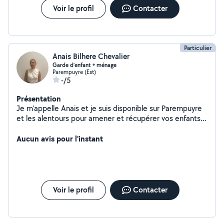
Voir le profil
Contacter
Particulier
Anais Bilhere Chevalier
Garde d’enfant + ménage
Parempuyre (Est)
-/5
Présentation
Je m'appelle Anais et je suis disponible sur Parempuyre
et les alentours pour amener et récupérer vos enfants
mais aussi faire les devoirs, les repas et même faire du
ménage si besoin :)
Aucun avis pour l'instant
Voir le profil
Contacter