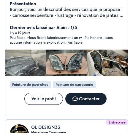
Présentation
Bonjour, voici un descriptif des services que je propose :
- carrosserie/peinture - lustrage - rénovation de jantes -
rénovation de phares - remplacement de pare brise
Certains services comme la rénovation de phares ou le
Dernier avis laissé par Alain : 1/5
changement de pare brise sont disponibles à domicile,
Il y a 19 jours
Peu fiable. Nous fixons laborieusement un rv . P s honoré ., sans
n'hésitez pas à me contacter pour toutes demandes ou
aucune information ni explication . Pas fiable.
renseignements !
Peinture de pare-choc
Peinture de carrosserie
Voir le profil
Contacter
Entreprise
OL DESIGN33
Mécanique Carrosserie