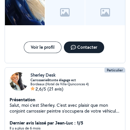
Voir le profil
Contacter
Particulier
Sherley Desk
Carrosserie&tonte élagage ect
Bordeaux (Hotel de Ville-Quinconces 4)
2,6/5
(21 avis)
Présentation
Salut, moi c'est Sherley. C'est avec plaisir que mon
conjoint carrossier peintre s'occupera de votre véhicule
et maintenant il fait également la tonte pelouse élagage
d'arbre taille de haies. N'hésitez pas à nous contacter
Dernier avis laissé par Jean-Luc : 1/5
pour toutes informations.
Il y a plus de 6 mois