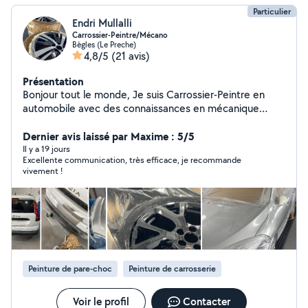
Particulier
Endri Mullalli
Carrossier-Peintre/Mécano
Bègles (Le Preche)
4,8/5
(21 avis)
Présentation
Bonjour tout le monde, Je suis Carrossier-Peintre en
automobile avec des connaissances en mécanique
également. Je vous propose mes services pour toute
intervention sur votre véhicule peu importe le type. Pour
Dernier avis laissé par Maxime : 5/5
toute information complémentaire n'hésitez pas à me
Il y a 19 jours
Excellente communication, très efficace, je recommande
contacter. Merci à vous!
vivement !
Peinture de pare-choc
Peinture de carrosserie
Voir le profil
Contacter