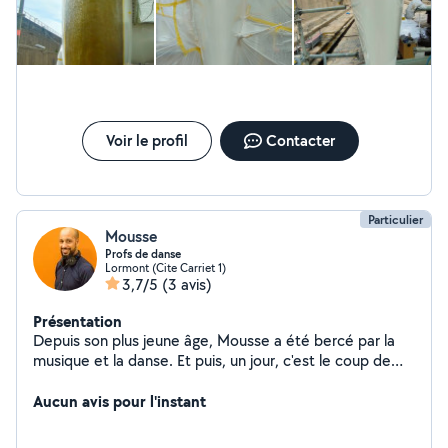
Voir le profil
Contacter
Particulier
Mousse
Profs de danse
Lormont (Cite Carriet 1)
3,7/5
(3 avis)
Présentation
Depuis son plus jeune âge, Mousse a été bercé par la
musique et la danse. Et puis, un jour, c'est le coup de
foudre en entendant des rythmes latinos. Il décide alors
de se lancer à corps perdu dans la salsa, partant à la
Aucun avis pour l'instant
rencontre des grands artistes à tr