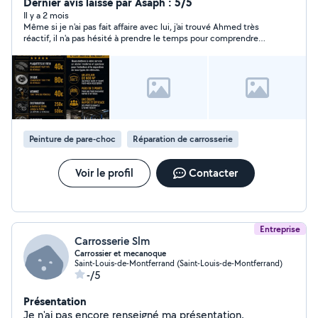
prestations d'entretien et de réparation : vidange,
Dernier avis laissé par Asaph : 5/5
freins, pneus, diagnostics et interventions mécaniques
Il y a 2 mois
Même si je n'ai pas fait affaire avec lui, j'ai trouvé Ahmed très
diverses. Sérieux et reactifl'écoute, je propose un travail
réactif, il n'a pas hésité à prendre le temps pour comprendre
propre et soigné avec des prix justes et accessibles
ma demande. Je le recommande sans hésiter.
Diagnostic offert pour toute panne Facilité de
payement possible À partire de 1000 e
Peinture de pare-choc
Réparation de carrosserie
Voir le profil
Contacter
Entreprise
Carrosserie Slm
Carrossier et mecanoque
Saint-Louis-de-Montferrand (Saint-Louis-de-Montferrand)
-/5
Présentation
Je n'ai pas encore renseigné ma présentation.