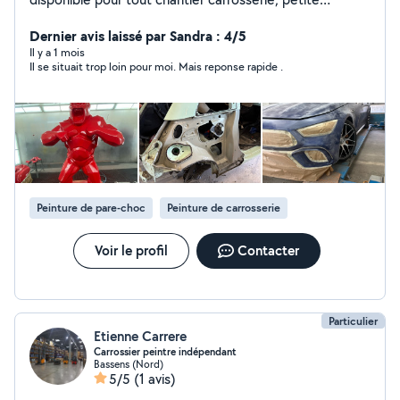
mécanique, sellerie, vitrages et autres pannes N'hésitez
pas à nous contacter
Dernier avis laissé par Sandra : 4/5
Il y a 1 mois
Il se situait trop loin pour moi. Mais reponse rapide .
Peinture de pare-choc
Peinture de carrosserie
Voir le profil
Contacter
Particulier
Etienne Carrere
Carrossier peintre indépendant
Bassens (Nord)
5/5
(1 avis)