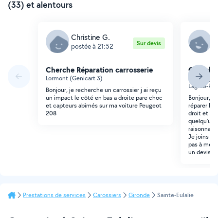
(33) et alentours
Christine G.
K
Sur devis
postée à 21:52
p
Cherche Réparation carrosserie
Cherche 
Lormont (Genicart 3)
Cenon (Gra
Lagrue-Pla
Bonjour, je recherche un carrossier j ai reçu
un impact le côté en bas a droite pare choc
Bonjour, J
et capteurs abîmés sur ma voiture Peugeot
réparer les
208
droit et l'
quelqu'un q
raisonnable
Je joins u
pas à me c
un devis ou
Prestations de services
Carossiers
Gironde
Sainte-Eulalie