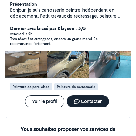
Présentation
Bonjour, je suis carrosserie peintre indépendant en
déplacement. Petit travaux de redressage, peinture,
lustrage etc.. n'hésitez pas à me contacter pour plus
d'information.
Dernier avis laissé par Klayson : 5/5
vendredi à 9h
Très réactif et arrangeant, encore un grand merci. Je
recommande fortement.
Peinture de pare-choc
Peinture de carrosserie
Voir le profil
Contacter
Vous souhaitez proposer vos services de