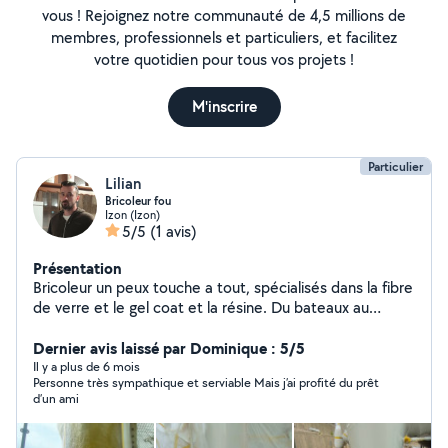
vous ! Rejoignez notre communauté de 4,5 millions de
membres, professionnels et particuliers, et facilitez
votre quotidien pour tous vos projets !
M'inscrire
Particulier
Lilian
Bricoleur fou
Izon (Izon)
5/5
(1 avis)
Présentation
Bricoleur un peux touche a tout, spécialisés dans la fibre
de verre et le gel coat et la résine. Du bateaux au
wakeboard. Réalisé aussi despetit travaux de
carrosserie et reprise de phare.
Dernier avis laissé par Dominique : 5/5
Il y a plus de 6 mois
Personne très sympathique et serviable Mais j’ai profité du prêt
d’un ami