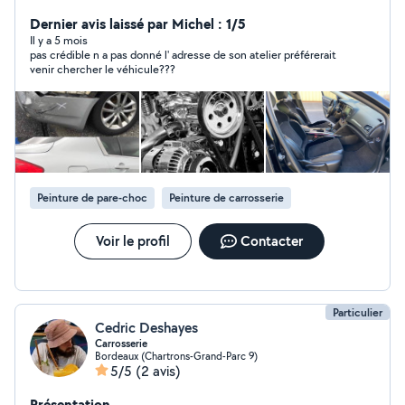
aussi un service de nettoyage pour plus d'info n'hésiter a
me contacter. Tel:
Dernier avis laissé par Michel : 1/5
Il y a 5 mois
pas crédible n a pas donné l' adresse de son atelier préférerait
venir chercher le véhicule???
Peinture de pare-choc
Peinture de carrosserie
Voir le profil
Contacter
Particulier
Cedric Deshayes
Carrosserie
Bordeaux (Chartrons-Grand-Parc 9)
5/5
(2 avis)
Présentation