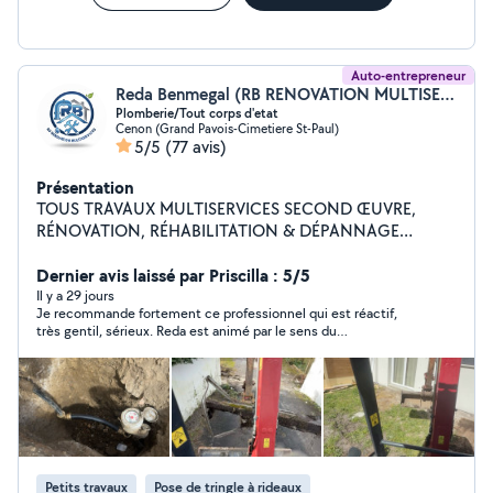
Auto-entrepreneur
Reda Benmegal (RB RENOVATION MULTISERVICE)
Plomberie/Tout corps d'etat
Cenon (Grand Pavois-Cimetiere St-Paul)
5/5
(77 avis)
Présentation
TOUS TRAVAUX MULTISERVICES SECOND ŒUVRE,
RÉNOVATION, RÉHABILITATION & DÉPANNAGE
24/24H PLOMBERIE, ÉLECTRICITÉ, SERRURERIE,
ASSAINISSEMENT ET PLUS ENCORE ! INTERVENTION
Dernier avis laissé par Priscilla : 5/5
RAPIDE, TRAVAIL SOIGNÉ, SATISFACTION GARANTIE.
Il y a 29 jours
Je recommande fortement ce professionnel qui est réactif,
DÉPLACEMENT DANS TOUT BORDEAUX ET LE
très gentil, sérieux. Reda est animé par le sens du
DÉPARTEMENT 33
professionnalisme. Vous pouvez le contacter « les yeux
fermés ».
Petits travaux
Pose de tringle à rideaux