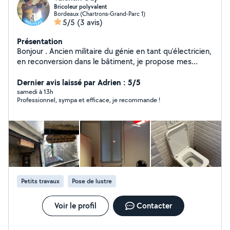
Bricoleur polyvalent
Bordeaux (Chartrons-Grand-Parc 1)
5/5
(3 avis)
Présentation
Bonjour . Ancien militaire du génie en tant qu'électricien,
en reconversion dans le bâtiment, je propose mes
services pour tous vos petits travaux du quotidien a
bordeaux et alentours. Technicien polyvalent Petits
Dernier avis laissé par Adrien : 5/5
travaux, électricité, plomberie, climatisation Ce que je
samedi à 13h
Professionnel, sympa et efficace, je recommande !
peux faire pour vous : Bricolage général : pose
d'étagères, tringles, miroirs, montage de meubles,
fixations diverses Électricité : installation et
remplacement de prises, interrupteurs, luminaires,
ventilateur tableau électrique et petites réparations
Plomberie légère : remplacement de robinet, joint,
siphon Climatisation : entretien et nettoyage complet
de votre clim , unité intérieure et extérieure (machine
Petits travaux
Pose de lustre
professionnelle vapeur haute température),
désinfection. Pourquoi me faire confiance : -Travail
soigné et matériel professionnel -Prix transparent
Voir le profil
Contacter
annoncé avant intervention -Ponctuel et fiable - Prix
abordable N'hésitez pas à me contacter pour discuter