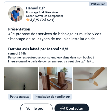
Particulier
Hamed Bgh
Bricolage & Multiservices
Cenon (Cavailles-Camparian)
4,6/5
(24 avis)
Présentation
« Je propose des services de bricolage et multiservices
: Montage de tous types de meubles Installation de
ventilateurs de plafond Pose de rideaux, tringles et
stores Fixation de miroirs, étagères et décorations
Dernier avis laissé par Marcel : 5/5
Petits travaux et aide à domicile Assistance pour
samedi à 14h
Personne respectueuse ,consciencieux dans dans son boulot à
climatisation (installation simple, nettoyage, support)
l heure quand je parle de consciencieux, ça veut dire qu'il fait
Sérieuse, rapide et soigneuse. Je m'adapte à vos
très bien son boulot et c'est aussi quelqu'un qui est à votre
besoins et je travaille proprement. N'hésitez pas à me
écoute par rapport à ce qu'on lui demande à réparer . C est une
contacter. » MES PRIX SON ABORDABLE
personne que je vous recommande rapport qualité-prix
intéressant. Michel
Petits travaux
Installation de ventilateur
Voir le profil
Contacter