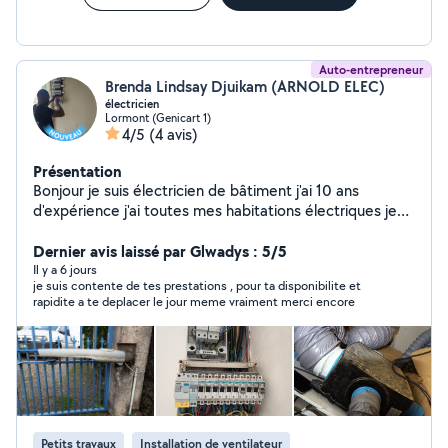
Auto-entrepreneur
Brenda Lindsay Djuikam (ARNOLD ELEC)
électricien
Lormont (Genicart 1)
4/5
(4 avis)
Présentation
Bonjour je suis électricien de bâtiment j'ai 10 ans
d'expérience j'ai toutes mes habitations électriques je
fais dans la rénovation , neuf, entretien et dépannage je
suis disponible le 24 sur 24 7 jours sur 7 à Bordeaux et
Dernier avis laissé par Glwadys : 5/5
aux alentours de Bordeaux
Il y a 6 jours
je suis contente de tes prestations , pour ta disponibilite et
rapidite a te deplacer le jour meme vraiment merci encore
Petits travaux
Installation de ventilateur