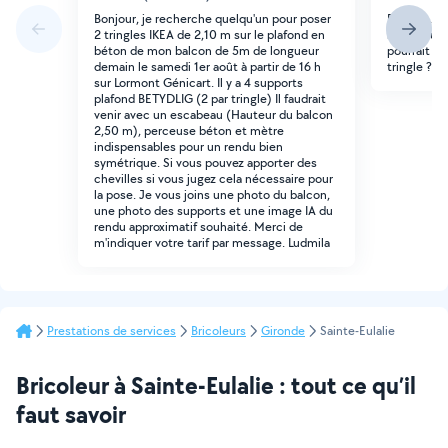
Bonjour, je recherche quelqu'un pour poser
Bonjour, Je
2 tringles IKEA de 2,10 m sur le plafond en
rideau sur 
béton de mon balcon de 5m de longueur
pourrait m'a
demain le samedi 1er août à partir de 16 h
tringle ?
sur Lormont Génicart. Il y a 4 supports
plafond BETYDLIG (2 par tringle) Il faudrait
venir avec un escabeau (Hauteur du balcon
2,50 m), perceuse béton et mètre
indispensables pour un rendu bien
symétrique. Si vous pouvez apporter des
chevilles si vous jugez cela nécessaire pour
la pose. Je vous joins une photo du balcon,
une photo des supports et une image IA du
rendu approximatif souhaité. Merci de
m'indiquer votre tarif par message. Ludmila
Prestations de services
Bricoleurs
Gironde
Sainte-Eulalie
Bricoleur à Sainte-Eulalie : tout ce qu’il
faut savoir