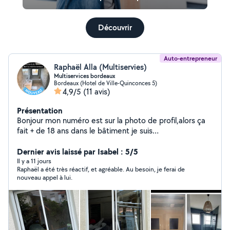
Découvrir
Auto-entrepreneur
Raphaël Alla (Multiservies)
Multiservices bordeaux
Bordeaux (Hotel de Ville-Quinconces 5)
4,9/5
(11 avis)
Présentation
Bonjour mon numéro est sur la photo de profil,alors ça
fait + de 18 ans dans le bâtiment je suis
AutoEntrepreneur depuis des années et ça ce passe
très bien si vous avez besoin de mes services n'hésitez
Dernier avis laissé par Isabel : 5/5
pas à me contacter même si vous avez besoin de
Il y a 11 jours
Raphaël a été très réactif, et agréable. Au besoin, je ferai de
conseils vous êtes bienvenus, alors j'ai tout ce qu'il faut
nouveau appel à lui.
en matériel professionnel,je vous propose mes services
Placo,peinture,sols,aménagements
intérieurs,menuiseries.démolition,maçonnerie,carrelage,l
ino,parquet