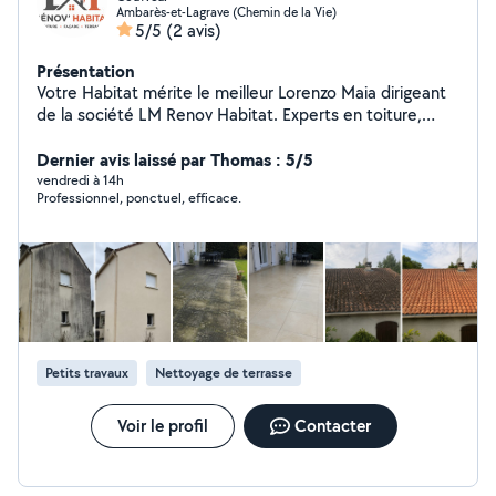
Ambarès-et-Lagrave (Chemin de la Vie)
5/5
(2 avis)
Présentation
Votre Habitat mérite le meilleur Lorenzo Maia dirigeant
de la société LM Renov Habitat. Experts en toiture,
façade et terrasse. Nous redonnons de la valeur à votre
habitat avec un travail soigné, des matériaux de qualité
Dernier avis laissé par Thomas : 5/5
et un accompagnement sur-mesure. - Couverture /
vendredi à 14h
Professionnel, ponctuel, efficace.
charpente - Etanchéité - Pose de velux / pose de
gouttière - Nettoyage demoussage de toiture -
Hydrofuge toiture - Bardage / lambris sous toiture -
Nettoyage de façade / terrasse - Peinture extérieur /
enduit façade - Création terrasse bois
Petits travaux
Nettoyage de terrasse
Voir le profil
Contacter