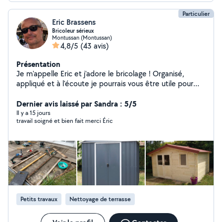
Particulier
Eric Brassens
Bricoleur sérieux
Montussan (Montussan)
4,8/5
(43 avis)
Présentation
Je m'appelle Eric et j'adore le bricolage ! Organisé,
appliqué et à l'écoute je pourrais vous être utile pour
des petits travaux tels que montage de meubles, pose
de TV au mur, réalisation de placard sur mesure,
Dernier avis laissé par Sandra : 5/5
installation de luminaires, étagères, tringles à rideau et
Il y a 15 jours
travail soigné et bien fait merci Éric
bien d'autres ! Disponible rapidement n'hésitez pas à me
contacter ! Alors à bientôt !
Petits travaux
Nettoyage de terrasse