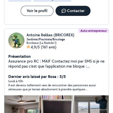
Voir le profil
Contacter
Auto-entrepreneur
Antoine Rekkas (BRICOREX)
Jardinier/Pisciniste/Bricolage
Bordeaux (La Bastide 1)
4,9/5
(161 avis)
Présentation
Assurance pro RC : MAIF Contactez moi par SMS si je ne
répond pas c'est que l'application me bloque :
O6O7489O89 Numero Cesu : 00000050694714 Je
m'appelle Antoine Rekkas j'ai 28 ans, dynamique et
Dernier avis laissé par Rosa : 5/5
robuste. Bricorex existe depuis juillet 2024, je met mon
lundi à 10h
Il est devenu tellement rare de rencontrer des personnes aussi
expérience et mon savoir faire à la portée de vos
sérieuses que je tenais absolument à prendre quelques
chantiers. Doué de mes mains, je propose divers
minutes pour laisser cet avis. Antoine est tout simplement un
services pour répondre à tous vos besoins domestiques
professionnel remarquable. Agréable, souriant, poli,
intérieurs et extérieurs. MES SERVICES : - Réparations
respectueux, ponctuel et d’une minutie impressionnante. Dès
les premières minutes, on sent qu’il aime le travail bien fait. Le
en tout genre intérieur comme extérieur - Création et
résultat est irréprochable, jusque dans les moindres détails.
entretien de jardins - Aménagement paysager et