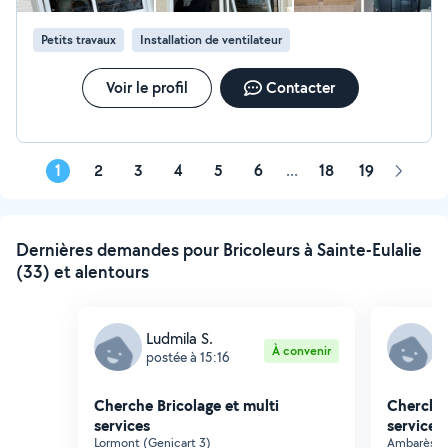
Petits travaux
Installation de ventilateur
Voir le profil
Contacter
1
2
3
4
5
6
...
18
19
Page
suivant
Dernières demandes pour Bricoleurs à Sainte-Eulalie
(33) et alentours
Ludmila S.
P
À convenir
postée à 15:16
p
Cherche Bricolage et multi
Cherche 
services
services
Lormont (Genicart 3)
Ambarès-et