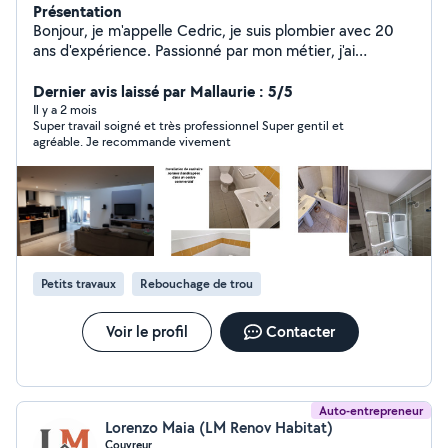
Présentation
Bonjour, je m'appelle Cedric, je suis plombier avec 20
ans d'expérience. Passionné par mon métier, j'ai
entièrement rénové ma maison ainsi que 7
appartements. Je vous propose mes services pour
Dernier avis laissé par Mallaurie : 5/5
plusieurs prestations telle que la création complète
Il y a 2 mois
Super travail soigné et très professionnel Super gentil et
et/ou rénovation de votre salle de bain ainsi que de
agréable. Je recommande vivement
votre cuisine. - Pose de carrelage, faïence - Pose de
parquet - Travaux de plâtrerie : création de cloison
Bandes et finitions ( peinture) - Remplacement et pose
de cumulus et chaudière - Petits travaux : montage
meubles, fixation murale ( TV , étagères) - Dépannage
urgent N'hésitez a me contacter pour des conseils et
tarifs
Petits travaux
Rebouchage de trou
Voir le profil
Contacter
Auto-entrepreneur
Lorenzo Maia (LM Renov Habitat)
Couvreur