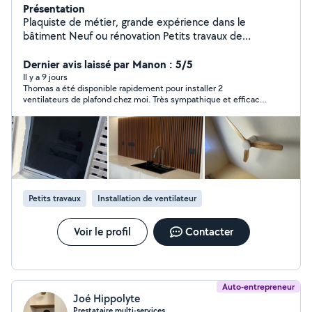
Présentation
Plaquiste de métier, grande expérience dans le
bâtiment Neuf ou rénovation Petits travaux de
plomberie et électricité Spécialiste VMC Je dispose
d'un fourgon
Dernier avis laissé par Manon : 5/5
Il y a 9 jours
Thomas a été disponible rapidement pour installer 2
ventilateurs de plafond chez moi. Très sympathique et efficace.
Je le recommande les yeux fermés !
Petits travaux
Installation de ventilateur
Voir le profil
Contacter
Auto-entrepreneur
Joé Hippolyte
Prestataire multi-services