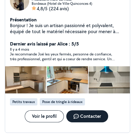
Bordeaux (Hotel de Ville-Quinconces 4)
4,8/5
(224 avis)
Présentation
Bonjour ! Je suis un artisan passionné et polyvalent,
équipé de tout le matériel nécessaire pour mener à
bien vos projets de bricolage, rénovation et
aménagement. Rigoureux et fiable, je m'engage à vous
Dernier avis laissé par Alice : 5/5
fournir un travail soigné et rapide, en respectant vos
Il y a 4 mois
Je recommande Joé les yeux fermés, personne de confiance,
attentes. Voici quelques-unes de mes compétences
très professionnel, gentil et qui a coeur de rendre service. Un
clés : Montage de dressings sur mesure Pose complète
contact à avoir et garder. Merci ++++
de cuisines Raccordement d'électroménager Montage
de meubles en kit Plomberie Pose de luminaires
Bricolage divers Jardinage Déménagement Disponible
et à l'écoute, je suis là pour vous accompagner de A à Z,
quel que soit le chantier, du plus simple au plus
complexe. N'hésitez pas à me contacter pour discuter
Petits travaux
Pose de tringle à rideaux
de votre projet ! À bientôt
Voir le profil
Contacter