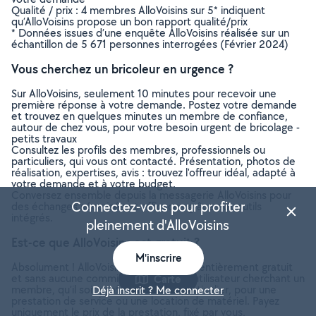
Qualité / prix : 4 membres AlloVoisins sur 5* indiquent
qu’AlloVoisins propose un bon rapport qualité/prix
* Données issues d’une enquête AlloVoisins réalisée sur un
échantillon de 5 671 personnes interrogées (Février 2024)
Vous cherchez un bricoleur en urgence ?
Sur AlloVoisins, seulement 10 minutes pour recevoir une
première réponse à votre demande. Postez votre demande
et trouvez en quelques minutes un membre de confiance,
autour de chez vous, pour votre besoin urgent de bricolage -
petits travaux
Consultez les profils des membres, professionnels ou
particuliers, qui vous ont contacté. Présentation, photos de
réalisation, expertises, avis : trouvez l'offreur idéal, adapté à
votre demande et à votre budget.
Conversez ensemble depuis la messagerie AlloVoisins pour
Connectez-vous pour profiter
des échanges sécurisés et efficaces grâce aux outils
intégrés.
pleinement d'AlloVoisins
Est-ce que AlloVoisins est gratuit ?
M'inscrire
Absolument ! AlloVoisins est un service entièrement gratuit
et sans aucune commission pour tout utilisateur cherchant un
Carte
membre, qu’il soit professionnel ou particulier, pour une
Déjà inscrit ? Me connecter
prestation de service ou une location de matériel. Payez
uniquement le prix de la prestation, fixé par vous,