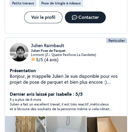
Petits travaux
Pose de tringle à rideaux
vous assiste pour que tout se passe sans encombre.
Jardinage: tonte de pelouse et entretien du jardin
Fiabilité: je m'engage à être ponctuel et à respecter les
Voir le profil
Contacter
délais convenus. Flexibilité : je me déplace sur
Salleboeuf, la rive droite et ses alentours. Au plaisir de
travailler avec vous. Mike votre voisin de confiance.
Particulier
Julien Raimbault
Julien Pose de Parquet
Lormont (Z.i. Quatre Pavillons-La Gardette)
5/5
(4 avis)
Présentation
Bonjour, je m'appelle Julien Je suis disponible pour vos
projet de pose de parquet et bien plus encore :)
Services proposés : Pose de parquet Prises de mesures
Assemblage et fixation des caissons de cuisine
Dernier avis laissé par Isabelle : 5/5
Découpe et pose de plan de travail Installation évier et
Il y a plus de 6 mois
Julien a fait un excellent travail, il est très reactif ,méticuleux
plomberie Pose de crédence Installation de
et à l'écoute des souhaits de la personne même si cela n'était
l'électroménager Branchement et installation électrique
pas prévu
Changement prise ou luminaire Installation de robinets
pour salle de bain et cuisine Je m'engage à fournir un
travail sérieux, propre, soigné et de qualité. N'hésitez