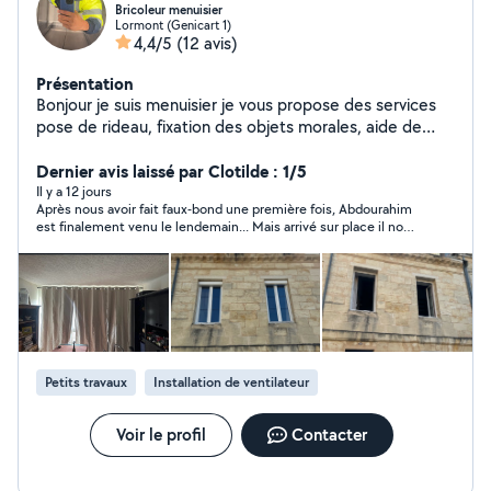
Bricoleur menuisier
Lormont (Genicart 1)
4,4/5
(12 avis)
Présentation
Bonjour je suis menuisier je vous propose des services
pose de rideau, fixation des objets morales, aide de
déménagement, nettoyage de voiture impeccable, aide
de personnel, montage des meubles, petit bricolage,
Dernier avis laissé par Clotilde : 1/5
J'effectue tout ce qui est: -changement de tablier de
Il y a 12 jours
Après nous avoir fait faux-bond une première fois, Abdourahim
store -D'épandage de store - changement de moteur
est finalement venu le lendemain... Mais arrivé sur place il nous
de store - pose de fenêtre et porte - changement de
a dit que ça lui avait fait trop de trajet (la ville était pourtant
poignée et serrure - pose de joints d'étanchéité -
indiquée sur l'annonce), que le prix était trop bas (alors que
changement de vitrage
c'est lui qui avait fixé le prix) et il est reparti sans faire la
prestation demandée... Une perte de temps.
Petits travaux
Installation de ventilateur
Voir le profil
Contacter