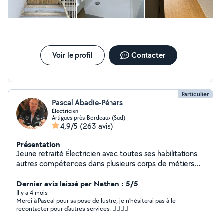
pas à me contacter pour votre projet
Voir le profil
Contacter
Particulier
Pascal Abadie-Pénars
Électricien
Artigues-près-Bordeaux (Sud)
4,9/5
(263 avis)
Présentation
Jeune retraité Électricien avec toutes ses habilitations
autres compétences dans plusieurs corps de métiers
dans le domaine du bâtiment et réparations depuis
5ans sur allo voisin
Dernier avis laissé par Nathan : 5/5
Il y a 4 mois
Merci à Pascal pour sa pose de lustre, je n’hésiterai pas à le
recontacter pour d’autres services. 👍🏽👍🏽