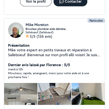
Voir le profil
Contacter
Particulier
Mike Moreton
Bricoleur plombier aide déména
Sallebœuf (Sallebœuf)
5/5
(126 avis)
Présentation
Mike votre expert en petits travaux et réparation à
Salleboeuf. Bienvenue sur mon profil allô voisin! Je suis
Mike un entrepreneur de 37 ans résidant à Salleboeuf,
prêt à mettre mes compétences variées à votre
Dernier avis laissé par Florence : 5/5
service. Avec une passion pour le bricolage et une
mardi à 12h
Minutieux, rapide, arrangeant, merci pour votre aide et à une
expertise en petits travaux, je suis à votre disposition
prochaine fois !
pour vous aider à concrétiser vos projets et résoudre
vos tracas du quotidien. Mes services incluent :
Montage de meubles Petites réparations : Besoin de
remplacer un robinet une colonne de douche ou réparer
une fuite? Je suis compétent en plomberie et autres
petites réparations domestiques. Aide au
déménagement: Déménager peut être stressant, je