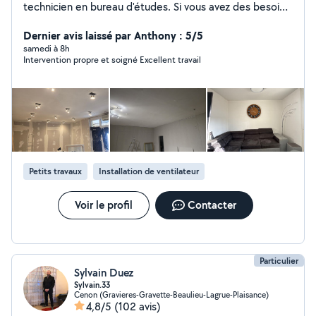
technicien en bureau d'études. Si vous avez des besoins
ou des conseils pour la construction et la rénovation, je
fournis une assitance pour l'aménagement ou
Dernier avis laissé par Anthony : 5/5
l'adaptation de vos locaux ou logements. Mise aux
samedi à 8h
Intervention propre et soigné Excellent travail
normes, accompagnement techniques, production et
fourniture de plans... Le sérieux détermine une qualité
et un tarif sur mesure selon vos demandes. Merci.
Petits travaux
Installation de ventilateur
Voir le profil
Contacter
Particulier
Sylvain Duez
Sylvain.33
Cenon (Gravieres-Gravette-Beaulieu-Lagrue-Plaisance)
4,8/5
(102 avis)