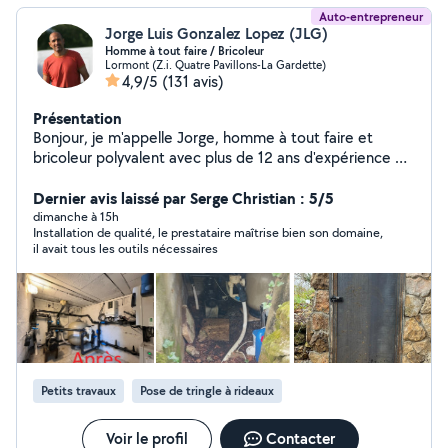
Auto-entrepreneur
Jorge Luis Gonzalez Lopez (JLG)
Homme à tout faire / Bricoleur
Lormont (Z.i. Quatre Pavillons-La Gardette)
4,9/5
(131 avis)
Présentation
Bonjour, je m'appelle Jorge, homme à tout faire et
bricoleur polyvalent avec plus de 12 ans d'expérience en
rénovation et maintenance multi-technique. Je propose
mes services pour : Petits travaux de bricolage
Dernier avis laissé par Serge Christian : 5/5
(plomberie, électricité, peinture, montage et
dimanche à 15h
Installation de qualité, le prestataire maîtrise bien son domaine,
réparations diverses) Menuiserie & métallerie
il avait tous les outils nécessaires
(fabrication et installation de structures, mobilier sur
mesure) Entretien & dépannage ( maintenance
générale) Sérieux, efficace et disponible rapidement
Travail soigné, respect des délais et du budget Basé à
Lormont / Bordeaux déplacements possibles
Contactez-moi pour vos besoins en bricolage ou
rénovation !
Petits travaux
Pose de tringle à rideaux
Voir le profil
Contacter