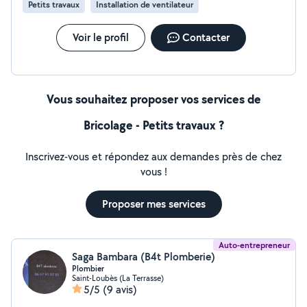
Petits travaux
Installation de ventilateur
N'hésitez pas à me contacter pour un dépannage, un
projet ou un simple conseil je réponds rapidement ! À
bientôt pour vos travaux du quotidien
Voir le profil
Contacter
Vous souhaitez proposer vos services de
Bricolage - Petits travaux ?
Inscrivez-vous et répondez aux demandes près de chez
vous !
Proposer mes services
Auto-entrepreneur
Saga Bambara (B4t Plomberie)
Plombier
Saint-Loubès (La Terrasse)
5/5
(9 avis)