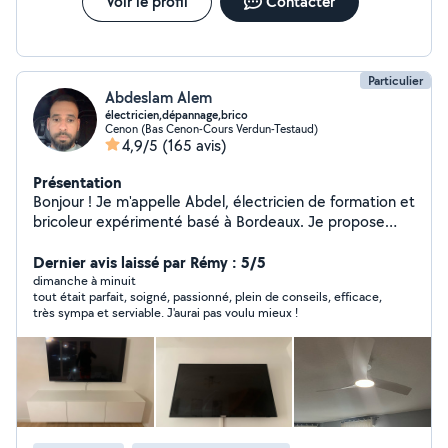
Voir le profil
Contacter
Particulier
Abdeslam Alem
électricien,dépannage,brico
Cenon (Bas Cenon-Cours Verdun-Testaud)
4,9/5
(165 avis)
Présentation
Bonjour ! Je m'appelle Abdel, électricien de formation et
bricoleur expérimenté basé à Bordeaux. Je propose
mes services pour : Travaux et dépannages électriques
(prises, interrupteurs, luminaires, diagnostics, remises
Dernier avis laissé par Rémy : 5/5
aux normes simples) Petits travaux de bricolage
dimanche à minuit
tout était parfait, soigné, passionné, plein de conseils, efficace,
(montage de meubles, pose d'étagères, tringles,
très sympa et serviable. J'aurai pas voulu mieux !
réparations diverses) Installation d'appareils et entretien
général de la maison Sérieux, réactif et bien équipé, je
possède tout le matériel nécessaire pour intervenir
rapidement et proprement. Je me déplace sur
Bordeaux et toute la métropole Je suis disponible en
semaine et le week-end selon vos besoins. Travail
soigné, respect des délais, et satisfaction garantie.