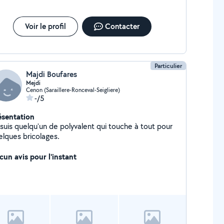
Voir le profil
Contacter
Particulier
Majdi Boufares
Mejdi
Cenon (Saraillere-Ronceval-Seigliere)
-/5
ésentation
 suis quelqu'un de polyvalent qui touche à tout pour
elques bricolages.
cun avis pour l'instant