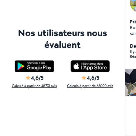
Pr
Bo
Nos utilisateurs nous
san
di
évaluent
Je
Der
bât
Il 
Réa
et le Placo ! 
moi
ré
4,6/5
4,6/5
Calculé à partir de 48731 avis
Calculé à partir de 66000 avis