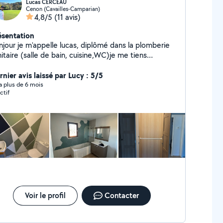
Lucas CERCEAU
Cenon (Cavailles-Camparian)
4,8/5
(11 avis)
ésentation
njour je m'appelle lucas, diplômé dans la plomberie
itaire (salle de bain, cuisine,WC)je me tiens
sponible pour tout travaux concernant ce domaine.
 m'intéresse énormément à d'autre branche dans le
nier avis laissé par Lucy : 5/5
iment tel que le carrelage, la peinture, l'électricité
y a plus de 6 mois
ctif
N'hésitez pas à me solliciter si vous avez la
ndre question je me ferais un grand plaisir à y
pondre, et à effectuer mes meilleurs prestations
chez vous ! À très vite, Lucas.
Voir le profil
Contacter