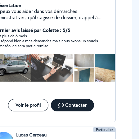
ésentation
 peux vous aider dans vos démarches
inistratives, qu'il s'agisse de dossier, d'appel à
sser ou de documents à scanner et classer.
icoleuse à mes heures perdu je peux également vous
nier avis laissé par Colette : 5/5
der à monter des meubles en kit, petits travaux de
y a plus de 6 mois
e répond bien à mes demandes mais nous avons un soucis
rdinage etc
météo..ce sera partie remise
Voir le profil
Contacter
Particulier
Lucas Cerceau