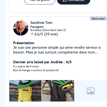
Particulier
Sandrine Tom
Paysagiste
Bordeaux (Gare Saint-Jean 2)
4,6/5
(29 avis)
Présentation
Je suis une personne simple qui aime rendre service si
besoin. Mais je suis surtout compétente dans mon
métier que j'adore qui est paysagiste depuis près de
20 ans!
Dernier avis laissé par Andrée : 4/5
Il y a plus de 6 mois
Bon échange courtois et productif.