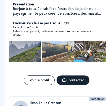
Présentation
Bonjour à tous, Je sais faire l'entretien de jardin et le
paysagisme . Je peux créer de structures, des massifs
avec des idées originales pour embellir votre jardin . Je
mets en location tout le matériel pour le jardin et
Dernier avis laissé par Cécile : 5/5
l'entretien de la maison Je sais aussi faire la peinture,
Il y a plus de 6 mois
fiable et compétent, professionnel à recommander sans aucun
saturateur, lasure et les toits. Tout ça dans la bonne
doute
humeur et avec le sourire. Bonne journée à vous
Voir le profil
Contacter
Particulier
Jean-Louis Cresson