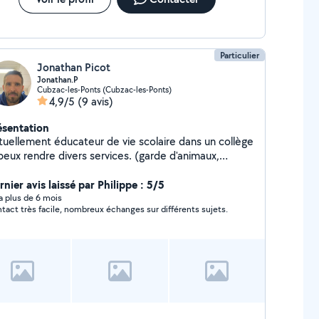
Particulier
Jonathan Picot
Jonathan.P
Cubzac-les-Ponts (Cubzac-les-Ponts)
4,9/5
(9 avis)
ésentation
tuellement éducateur de vie scolaire dans un collège
peux rendre divers services. (garde d'animaux,
nage, jardinage, aide aux devoirs, aide aux
ménagements, aide à la manutention)
nier avis laissé par Philippe : 5/5
rdialement, Jonathan
y a plus de 6 mois
tact très facile, nombreux échanges sur différents sujets.