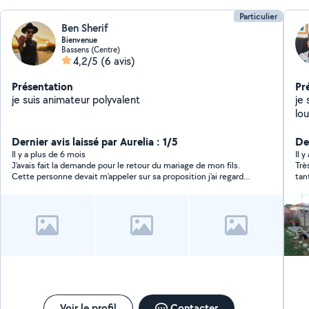
Particulier
Ben Sherif
Bienvenue
Bassens (Centre)
4,2/5
(6 avis)
Présentation
Pr
je suis animateur polyvalent
je 
lo
vis
Dernier avis laissé par Aurelia : 1/5
et
Der
pis
Il y a plus de 6 mois
Il 
J'avais fait la demande pour le retour du mariage de mon fils.
Trè
Cette personne devait m'appeler sur sa proposition j'ai regardé
tan
mon téléphone toute la journée. Je lui ai donc renvoyé un
message ici pour lui dire que je n'avais pas eu son appel. Sans
succès. Pas de réponse...
Voir le profil
Contacter