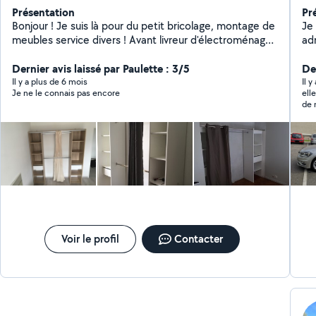
Présentation
Pr
Bonjour ! Je suis là pour du petit bricolage, montage de
Je
meubles service divers ! Avant livreur d'électroménager
adm
! covoiturage ! Contactez-moi !
pa
Dernier avis laissé par Paulette : 3/5
Br
Der
ai
Il y a plus de 6 mois
Il 
Je ne le connais pas encore
ell
ja
de 
Voir le profil
Contacter