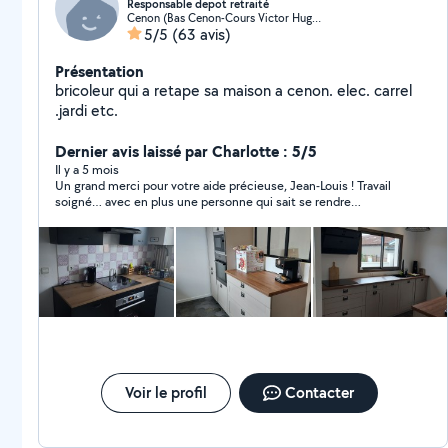
Responsable depot retraité
Cenon (Bas Cenon-Cours Victor Hugo-Gambetta)
5/5
(63 avis)
Présentation
bricoleur qui a retape sa maison a cenon. elec. carrel
.jardi etc.
Dernier avis laissé par Charlotte : 5/5
Il y a 5 mois
Un grand merci pour votre aide précieuse, Jean-Louis ! Travail
soigné… avec en plus une personne qui sait se rendre
disponible et est super agréable.
Voir le profil
Contacter