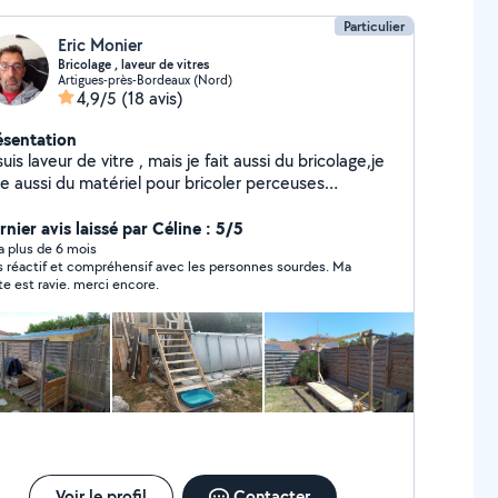
Particulier
Eric Monier
Bricolage , laveur de vitres
Artigues-près-Bordeaux (Nord)
4,9/5
(18 avis)
ésentation
suis laveur de vitre , mais je fait aussi du bricolage,je
ue aussi du matériel pour bricoler perceuses
seuses des visseuse, perforateur ,table a tapisserie
 son matériel,petit Karcher, pompe vide cave ou
nier avis laissé par Céline : 5/5
cine. Si je peut aider quelques voisins qui ont besoin
y a plus de 6 mois
s réactif et compréhensif avec les personnes sourdes. Ma
d'un service n'hésitez pas à me contacter
te est ravie. merci encore.
Voir le profil
Contacter