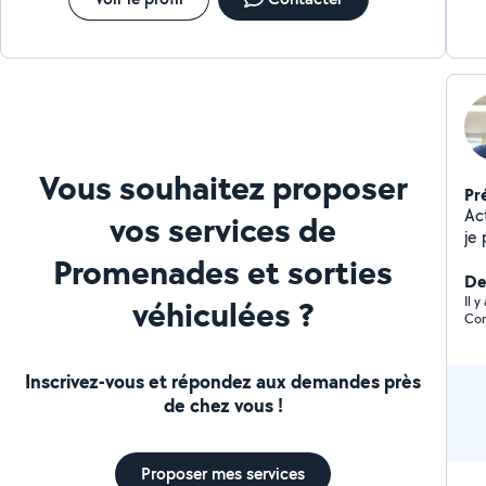
Vous souhaitez proposer
Pr
Ac
vos services de
je 
mé
Promenades et sorties
dé
Der
véhiculées ?
Co
Il 
Con
Inscrivez-vous et répondez aux demandes près
de chez vous !
Proposer mes services