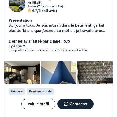
Mr Nikolikj
Bruges (Villabois-La Hutte)
4,7/5
(48 avis)
Présentation
Bonjour à tous, Je suis artisan dans le bâtiment, ça fait
plus de 15 ans que j'exerce ce métier, je travaille avec
les professionnels ainsi que les particuliers Je propose
des prix raisonnables afin de garder une clientèle
Dernier avis laissé par Diane : 5/5
régulière Le devis est gratuit ainsi que la présentation
Il y a 7 jours
très professionnel même si nous n’avons pas fait affaire
Les déplacements sont à ma charge Voici ce que je
propose : Rénovation intérieur Peinture Sol Mur
Carrelage Parquet Petit bricolage d'intérieur À bientôt
Peinture
Peinture murale
Voir le profil
Contacter