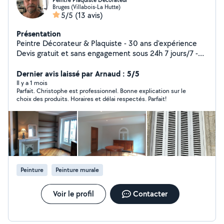
Peintre Plaquiste Décorateur
Bruges (Villabois-La Hutte)
5/5
(13 avis)
Présentation
Peintre Décorateur & Plaquiste - 30 ans d'expérience
Devis gratuit et sans engagement sous 24h 7 jours/7 -
Parlons de votre projet ! Peinture intérieure/extérieure
Je transforme vos murs, sols (parquet, linoléum,
Dernier avis laissé par Arnaud : 5/5
moquette...) volets et façades avec soin : Préparation
Il y a 1 mois
Parfait. Christophe est professionnel. Bonne explication sur le
minutieuse des surfaces Choix de peintures qualité pro
choix des produits. Horaires et délai respectés. Parfait!
(durables et saines de chez Seigneurie Gauthier)
Finitions impeccables qui durent dans le temps Des
résultats nets et soignés, adaptés à chaque budget
Plâtrerie & Aménagement Solutions clés en main pour
vos espaces : Pose de cloisons et faux plafonds
Isolation thermique & phonique Lissage parfait pour vos
rénovations Des surfaces lisses, prêtes à recevoir votre
Peinture
Peinture murale
décoration Décoration sur mesure Vos idées deviennent
réalité : Conseil en couleurs et ambiances Revêtements
muraux originaux (stuc, effet béton...) Finitions
Voir le profil
Contacter
personnalisées