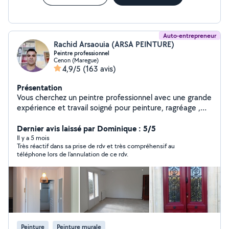
Auto-entrepreneur
Rachid Arsaouia (ARSA PEINTURE)
Peintre professionnel
Cenon (Maregue)
4,9/5
(163 avis)
Présentation
Vous cherchez un peintre professionnel avec une grande
expérience et travail soigné pour peinture, ragréage ,
papier peint, étoile de verre, moquette, lino, plinthes.
merci de me contacter
Dernier avis laissé par Dominique : 5/5
Il y a 5 mois
Très réactif dans sa prise de rdv et très compréhensif au
téléphone lors de l'annulation de ce rdv.
Peinture
Peinture murale