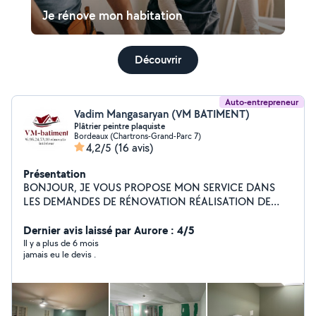
Je rénove mon habitation
Découvrir
Auto-entrepreneur
Vadim Mangasaryan (VM BATIMENT)
Plâtrier peintre plaquiste
Bordeaux (Chartrons-Grand-Parc 7)
4,2/5
(16 avis)
Présentation
BONJOUR, JE VOUS PROPOSE MON SERVICE DANS
LES DEMANDES DE RÉNOVATION RÉALISATION DE
CLOISONS, DOUBLAGES ET PLAFONDS EN PLAQUES
DE PLÂTRE. POSE D'ISOLANTS THERMIQUES ET
Dernier avis laissé par Aurore : 4/5
ACOUSTIQUES ADAPTÉS AUX EXIGENCES DES
Il y a plus de 6 mois
jamais eu le devis .
CLIENTS. LECTURE ET INTERPRETATION DE PLANS
TECHNIQUES POUR LES AGENCEMENTS INTÉRIEURS.
FINITIONS SOIGNÉS : APPLICATION DE BANDES,
ENDUITS, RATISSAGE, PONÇAGES ET PEINTURE
INTÉRIEURE ET EXTERIEUR. RÉPARATION ET