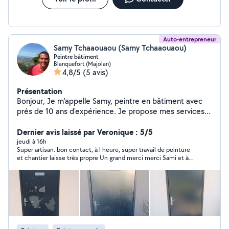
Auto-entrepreneur
Samy Tchaaouaou (Samy Tchaaouaou)
Peintre bâtiment
Blanquefort (Majolan)
4,8/5
(5 avis)
Présentation
Bonjour, Je m'appelle Samy, peintre en bâtiment avec
prés de 10 ans d'expérience. Je propose mes services
pour différents travaux : -Préparation des supports
grattage,ponçage,ratissage,rebouchage -Application de
Dernier avis laissé par Veronique : 5/5
sous-couche -Peinture intérieur (murs,plafonds,boiserie)
jeudi à 16h
Super artisan: bon contact, à l heure, super travail de peinture
-Peinture extérieur et ravalement léger -Dépose et Pose
et chantier laisse très propre Un grand merci merci Sami et à
de papier peint -Dépose d'ancien sols (stratifié,lino...) -
bientôt
Petit travaux de finition et rénovation Je suis
sérieux,soigneux et ponctuel. N'hésitez pas à me
contacter pour un conseil,un avis ou un devis adapté a
votre budget. À bientôt !