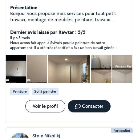
Présentation
Bonjour vous propose mes services pour tout petit
travaux, montage de meubles, peinture, travaux
intérieurs, branchement gaziniere etc.
Dernier avis laissé par Kawtar : 5/5
Il y a 3 mois
Nous avons fait appel à Sylvain pour la peinture de notre
appartement. Il a été très réactif et a fait un bon travail général.
C’est quelqu’un de fiable honnête et sympathique. Merci
Peinture
Sol à peindre
Voir le profil
Contacter
Particulier
Stole Nikolikj