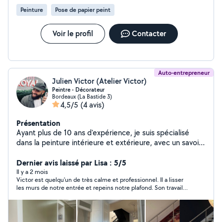
Peinture
Pose de papier peint
Voir le profil
Contacter
Auto-entrepreneur
Julien Victor (Atelier Victor)
Peintre - Décorateur
Bordeaux (La Bastide 3)
4,5/5
(4 avis)
Présentation
Ayant plus de 10 ans d'expérience, je suis spécialisé
dans la peinture intérieure et extérieure, avec un savoir-
faire acquis principalement dans des résidences haut de
gamme. Mon travail se distingue par des finitions
Dernier avis laissé par Lisa : 5/5
précises et soignées, ainsi qu'une intervention rapide et
Il y a 2 mois
Victor est quelqu'un de très calme et professionnel. Il a lisser
propre. Je peux également vous accompagner dans le
les murs de notre entrée et repeins notre plafond. Son travail
choix des couleurs afin de trouver les teintes les plus
est impeccable et il est très attentif aux détails afin que le
adaptées à votre intérieur et à vos envies. Sérieux,
rendu soit parfait. Je referai appel a lui et le recommande
rigoureux et à l'écoute, je mets mon expérience à votre
vivement.
service pour des résultats de qualité. Disponible sur