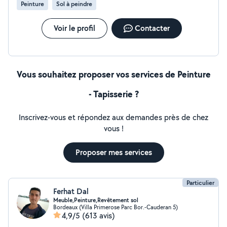
Peinture
Sol à peindre
et ponctuel Nous utilisons une peinture haute qualité
venant de chez Unikalo qui rend une finition impeccable
et durable en vous laissant un chez vous propre et
Voir le profil
Contacter
évacuer
Vous souhaitez proposer vos services de Peinture
- Tapisserie ?
Inscrivez-vous et répondez aux demandes près de chez
vous !
Proposer mes services
Particulier
Ferhat Dal
Meuble,Peinture,Revêtement sol
Bordeaux (Villa Primerose Parc Bor.-Cauderan 5)
4,9/5
(613 avis)