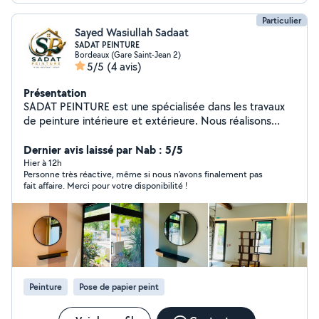
Particulier
Sayed Wasiullah Sadaat
SADAT PEINTURE
Bordeaux (Gare Saint-Jean 2)
5/5
(4 avis)
Présentation
SADAT PEINTURE est une spécialisée dans les travaux
de peinture intérieure et extérieure. Nous réalisons
également la pose de papier peint, les revêtements
muraux et les revêtements de sols souples. Nous
Dernier avis laissé par Nab : 5/5
intervenons aussi bien en rénovation qu'en construction
Hier à 12h
Personne très réactive, même si nous n’avons finalement pas
neuve. Notre priorité est de fournir un travail soigné, de
fait affaire. Merci pour votre disponibilité !
qualité, dans le respect des délais et de la satisfaction
de nos clients. Devis gratuit et intervention rapide.
Peinture
Pose de papier peint