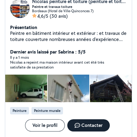
Nicolas peinture et toiture (peinture et toiture)
Peintre et travaux toiture
Bordeaux (Hotel de Ville-Quinconces 7)
4,6/5
(30 avis)
Présentation
Peintre en bâtiment intérieur et extérieur : et travaux de
toiture couverture nombreuses années d'expérience
assurance et garantie professionnel 18ans d'expérience
d'expérience Travail propre et soigné possibilité
Dernier avis laissé par Sabrina : 5/5
d'intervention urgent si possible avec mon équipe
Il y a 1 mois
Nicolas a repeint ma maison intérieur avant cet été très
,n'hésitez pas à me contacter cordialement. Ent: Nicolas
satisfaite de sa prestation
Peinture et Toiture
Peinture
Peinture murale
Voir le profil
Contacter