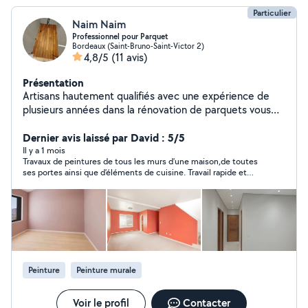
Particulier
Naim Naim
Professionnel pour Parquet
Bordeaux (Saint-Bruno-Saint-Victor 2)
4,8/5
(11 avis)
Présentation
Artisans hautement qualifiés avec une expérience de
plusieurs années dans la rénovation de parquets vous
proposent leurs services Pose de parquet Ponçage
Vitrification Réparation Teinte Pose Escalier Peinture
Dernier avis laissé par David : 5/5
Tapisserie Devis gratuit Déplacement dans toute la
Il y a 1 mois
Travaux de peintures de tous les murs d’une maison,de toutes
France Satisfait ou remboursé Travail propre et sérieux
ses portes ainsi que d’éléments de cuisine. Travail rapide et
Toutes ces machines seront nécessaires pour un bon
soigné en totale autonomie et en toute confiance.Les délais
ponçage homogène et sans rayures Nb : suis spécialisé
sont corrects et le chantier est resté propre. J’ai d’ailleurs prévu
que dans la rénovation de parquets
de faire le parquet dans la foulée avec lui. Le parquet a été posé
dans la foulée quasiment de manière rapide,efficace et soigné
Merci Naim pour l’ensemble des travaux À très bientôt
Peinture
Peinture murale
Voir le profil
Contacter