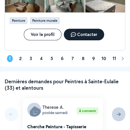
RÉNOVATION DE SURFACES ENDOMMAGÉS EN
PLÂTRE. MONTAGE DE STRUCTURES MÉTALIQUES ET
INSTALLATION DE PLAQUES DE PLÄTRE ADAPTÉES.
Peinture
Peinture murale
INITIATION À LA POSE DE PLAQUES, DÉCOUPAGES ET
ASSEMBLAGE. POSE DU SOL DE TOUS TYPES
SPÉCIFIQUE BETON SERRER. DÉMOLITION INTÉRIEUR.
Voir le profil
Contacter
ÉQUIPÉE AVEC TOUS LES MATÉRIELS NÉCESSAIRES
ÉCHAFAUDAGES .
1
2
3
4
5
6
7
8
9
10
11
Pag
sui
Dernières demandes pour Peintres à Sainte-Eulalie
(33) et alentours
Therese A.
À convenir
postée samedi
Cherche Peinture - Tapisserie