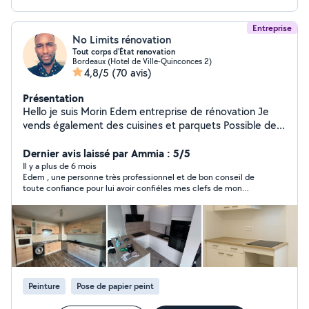
Entreprise
No Limits rénovation
Tout corps d'État renovation
Bordeaux (Hotel de Ville-Quinconces 2)
4,8/5
(70 avis)
Présentation
Hello je suis Morin Edem entreprise de rénovation Je
vends également des cuisines et parquets Possible de
payer en 4 fois avec PayPal pour les prestations
d'ameublement et rénovation Mais également
Dernier avis laissé par Ammia : 5/5
architecte et super bricoleur je réalise plusieurs projets
Il y a plus de 6 mois
Edem , une personne très professionnel et de bon conseil de
Décoration ou ameublement ou même rénovation Je
toute confiance pour lui avoir confiéles mes clefs de mon
collabore régulièrement avec des agences immobilières
appartement a recommander de plus très honnête.
et collectivités Je dispose également d'une équipe dans
différents domaines J'ai un réel plaisir à faire mon métier
et me lancer dans des projets meme les plus fous J'ai
toujours une équipe avec moi Je propose mes services
pour -Carrelages -cuisiniste -peinture -électricité -
Plomberie -Placo et enduit -Pose de parquet et
Peinture
Pose de papier peint
revêtement au sol -Maçonnerie -Décoration Rapide et
efficace je dispose d'une assurance