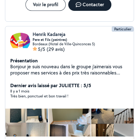
Voir le profil
Contacter
Particulier
Henrik Kadareja
Pere et Fils (peintres)
Bordeaux (Hotel de Ville-Quinconces 5)
5/5
(29 avis)
Présentation
Bonjour je suis nouveau dans le groupe j'aimerais vous
proposer mes services à des prix très raisonnables
(devis gratuit).Mon équipe travaille dans le secteur de
peinture intérieure et extérieure ainsi que tous les
Dernier avis laissé par JULIETTE : 5/5
travaux comme -Bande joint -enduit gros - enduit de
Il y a 1 mois
Très bien, ponctuel et bon travail !
lissage - papier peints - peintures décoratives -
rénovation décoratives - rénovation murs -Placo -
parquet -carrelage