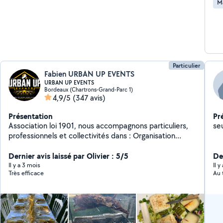
M
Particulier
Fabien URBAN UP EVENTS
URBAN UP EVENTS
Bordeaux (Chartrons-Grand-Parc 1)
4,9/5
(347 avis)
Présentation
Pr
Association loi 1901, nous accompagnons particuliers,
professionnels et collectivités dans : Organisation
d'événements, concerts, soirées et festivals
Communication, décoration et création visuelle
Dernier avis laissé par Olivier : 5/5
Der
Logistique, manutention, transport, enlèvement,
Il y a 3 mois
Il y
Très efficace
Au 
évacuation et prestations diverses Montage de
meubles, d'abris de jardin, entretien de jardin,
rénovation Traiteur, restauration et vente ambulante
Management artistique et booking Location de
matériel et accompagnement de projets Une structure