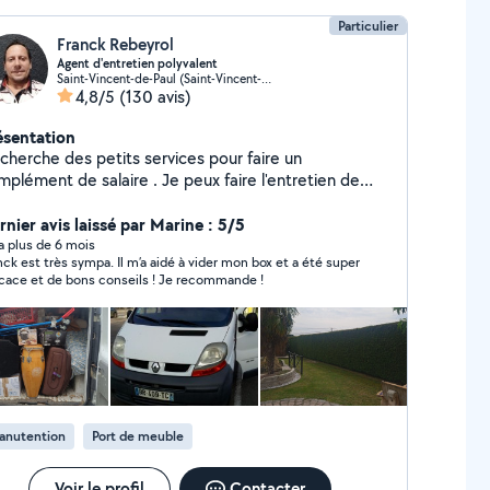
Particulier
Franck Rebeyrol
Agent d'entretien polyvalent
Saint-Vincent-de-Paul (Saint-Vincent-de-Paul)
4,8/5
(130 avis)
ésentation
 cherche des petits services pour faire un
mplément de salaire . Je peux faire l'entretien de
re jardin , tonte , taille de haie , évacuation de vos
s verts et aussi le montage de meubles , aide
rnier avis laissé par Marine : 5/5
ment . Travail toujours soigner, sérieux,
y a plus de 6 mois
nck est très sympa. Il m’a aidé à vider mon box et a été super
able avec mes clients, je suis à votre service ! j'ai la
icace et de bons conseils ! Je recommande !
ssibilité d'avoir une 2eme personne de confiance
votre déménagement ou le transport de meubles.
 peux également vous louer du matériel pour
ntretien de votre jardin : tondeuse thermique,
roussailleuse, rotofil électrique, taille haie
thermique sur perche. À bientôt!
anutention
Port de meuble
Voir le profil
Contacter