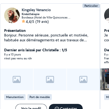
Particulier
Kingsley Venancio
Kinésithérapie
Bordeaux (Hotel de Ville-Quinconces 7)
4,4/5
(19 avis)
Présentation
Pr
Bonjour. Personne sérieuse, ponctuelle et motivée,
Je
habituée aux déménagements et aux travaux de
co
manutention. Sportif, avec une bonne endurance
vot
physique, je travaille efficacement, avec soin et dans la
Dernier avis laissé par Christelle : 1/5
déchet
De
bonne humeur. Au plaisir de vous aider.
déménage
Il y a 13 jours
Il 
n'est pas venu au rdv
Fra
aim
eff
po
pour 
Je
l'e
déb
Manutention
Port de meuble
M
Voir le profil
Contacter