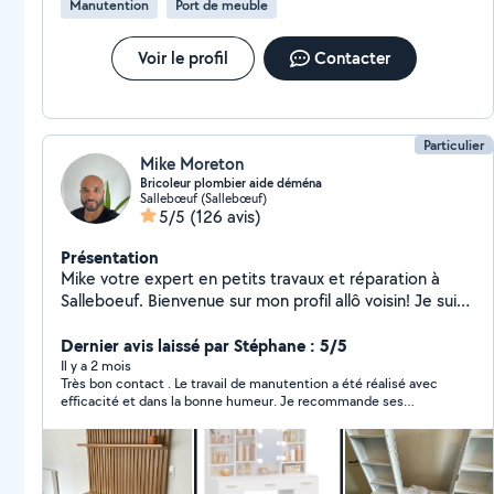
Manutention
Port de meuble
Voir le profil
Contacter
Particulier
Mike Moreton
Bricoleur plombier aide déména
Sallebœuf (Sallebœuf)
5/5
(126 avis)
Présentation
Mike votre expert en petits travaux et réparation à
Salleboeuf. Bienvenue sur mon profil allô voisin! Je suis
Mike un entrepreneur de 37 ans résidant à Salleboeuf,
prêt à mettre mes compétences variées à votre
Dernier avis laissé par Stéphane : 5/5
service. Avec une passion pour le bricolage et une
Il y a 2 mois
Très bon contact . Le travail de manutention a été réalisé avec
expertise en petits travaux, je suis à votre disposition
efficacité et dans la bonne humeur. Je recommande ses
pour vous aider à concrétiser vos projets et résoudre
services.
vos tracas du quotidien. Mes services incluent :
Montage de meubles Petites réparations : Besoin de
remplacer un robinet une colonne de douche ou