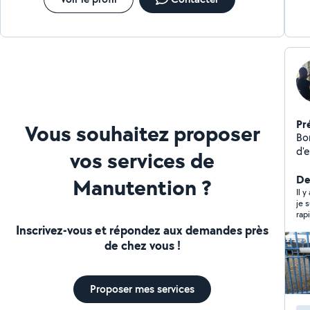
Pr
Vous souhaitez proposer
Bon
d'e
vos services de
fai
je 
De
Manutention ?
et
Il y
je 
Inscrivez-vous et répondez aux demandes près
de chez vous !
Proposer mes services