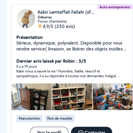
Auto-entrepreneur
Kabir Lemtaffah Fellahi (sfb multiservices)
Débarras
Floirac (Gambetta)
4,9/5
(230 avis)
Présentation
Sérieux, dynamique, polyvalent. Disponible pour vous
rendre service( livraison, se libérer des objets inutiles
pour la déchetterie, aide au déménagement, debarras
Dernier avis laissé par Robin : 5/5
de garage , maison, grenier, ...).
Il y a 19 jours
Kabir nous a sauvé la vie ! Honnête, fiable, réactif et
sympathique, il a su répondre à toutes nos demandes malgré le
chaos du déménagement. Il est de bon conseil et présent à
100% à vos côtés, y compris dans les mauvais moments.
Encore mieux, il est force de proposition et trouve des
solutions qui vont au-delà de sa prestation ! Merci encore pour
tout, bonne continuation !
Manutention
Port de meuble
Voir le profil
Contacter