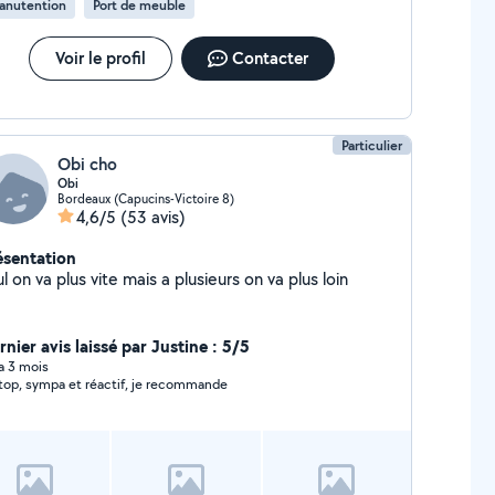
anutention
Port de meuble
Voir le profil
Contacter
Particulier
Obi cho
Obi
Bordeaux (Capucins-Victoire 8)
4,6/5
(53 avis)
ésentation
seul on va plus vite mais a plusieurs on va plus loin
nier avis laissé par Justine : 5/5
 a 3 mois
top, sympa et réactif, je recommande