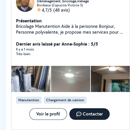
Déménagement, bricolage,ménage
Bordeaux (Capucins-Victoire 5)
4,7/5
(48 avis)
Présentation
Bricolage Manutention Aide à la personne Bonjour,
Personne polyvalente, je propose mes services pour de
nombreux travaux du quotidien. Bricolage : montage de
meubles, pose de tringles, étagères, peinture, petites
Dernier avis laissé par Anne-Sophie : 5/5
réparations Manutention : aide au déménagement,
Il y a 1 mois
Très bien
port de charges, Aide à la personne : courses,
accompagnement, aide à domicile Ménage :
nettoyage, entretien de logement Je sais m'adapter à
différentes situations et réaliser plusieurs types de
missions avec sérieux et efficacité. Ponctuel, motivé et
soigneux, je fournir un travail propre et de qualité.
Réponse rapide
Manutention
Chargement de camion
Voir le profil
Contacter