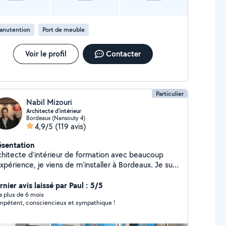
anutention
Port de meuble
Voir le profil
Contacter
Particulier
Nabil Mizouri
Architecte d'intérieur
Bordeaux (Nansouty 4)
4,9/5
(119 avis)
ésentation
chitecte d'intérieur de formation avec beaucoup
xpérience, je viens de m'installer à Bordeaux. Je suis
s bricoleur et je peux vous aider et vous conseiller
s tous vos petits travaux.
nier avis laissé par Paul : 5/5
y a plus de 6 mois
pétent, consciencieux et sympathique !