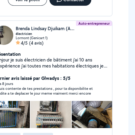
Auto-entrepreneur
Brenda Lindsay Djuikam (ARNOLD ELEC)
électricien
Lormont (Genicart 1)
4/5
(4 avis)
ésentation
jour je suis électricien de bâtiment j'ai 10 ans
xpérience j'ai toutes mes habitations électriques je
s dans la rénovation , neuf, entretien et dépannage
suis disponible le 24 sur 24 7 jours sur 7 à Bordeaux
rnier avis laissé par Glwadys : 5/5
 aux alentours de Bordeaux
 a 8 jours
suis contente de tes prestations , pour ta disponibilite et
rapidite a te deplacer le jour meme vraiment merci encore