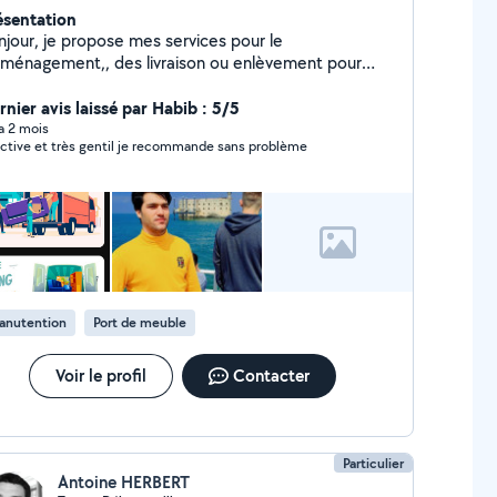
ésentation
njour, je propose mes services pour le
ménagement,, des livraison ou enlèvement pour
terie . manutation je suis disponible 7j/7. 24h24
rci bcp
rnier avis laissé par Habib : 5/5
 a 2 mois
ctive et très gentil je recommande sans problème
anutention
Port de meuble
Voir le profil
Contacter
Particulier
Antoine HERBERT