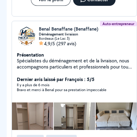
Auto-entrepreneur
Benal Benaffane (Benaffane)
Déménagement livraison
Bordeaux (Le Lac 3)
4,9/5
(297 avis)
Présentation
Spécialistes du déménagement et de la livraison, nous
accompagnons particuliers et professionnels pour tous
leurs projets, en local comme en longue distance.
Notre mission : vous offrir un déménagement ou
Dernier avis laissé par François : 5/5
livraison rapide, sécurisé et sans stress. Nous nous
Il y a plus de 6 mois
Bravo et merci à Benal pour sa prestation impeccable
adaptons à chaque situation pour proposer un service
fiable, efficace et au meilleur rapport qualité/prix.
Faites confiance à des professionnels engagés pour un
déménagement ou livraison en toute tranquillité. Votre
déménagement ou livraison, notre priorité.