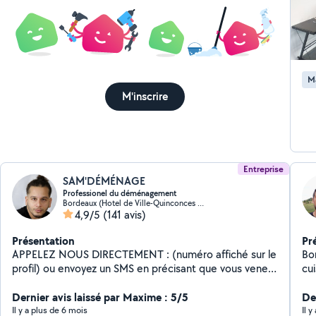
M
M'inscrire
Entreprise
SAM'DÉMÉNAGE
Professionel du déménagement
Bordeaux (Hotel de Ville-Quinconces 7)
4,9/5
(141 avis)
Présentation
Pr
APPELEZ NOUS DIRECTEMENT : (numéro affiché sur le
Bo
profil) ou envoyez un SMS en précisant que vous venez
cu
depuis Allovoisin. Nous assurons vos déménagements
(pl
sur Bordeaux, et dans toute la France, avec une équipe
Dernier avis laissé par Maxime : 5/5
plo
De
de professionnels aguerris. Précision, communication
bi
Il y a plus de 6 mois
Il 