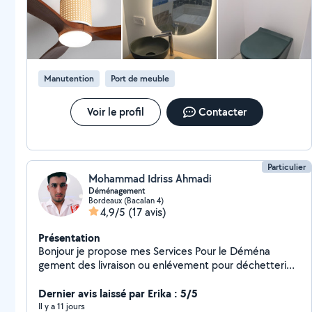
mettre mes compétences à votre service. J'espère
avec plaisir travailler très prochainement avec
vous.Merci
Manutention
Port de meuble
Voir le profil
Contacter
Particulier
Mohammad Idriss Ahmadi
Déménagement
Bordeaux (Bacalan 4)
4,9/5
(17 avis)
Présentation
Bonjour je propose mes Services Pour le Déména
gement des livraison ou enlévement pour déchetterie
manutation je suis disponible merci beaucoup
Dernier avis laissé par Erika : 5/5
Il y a 11 jours