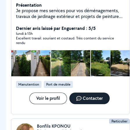
Présentation
Je propose mes services pour vos déménagements,
travaux de jardinage extérieur et projets de peinture
intétieur comme extérieur Sérieux, efficace et à
l'écoute, je m'adapte à vos besoins pour vous faciliter la
Dernier avis laissé par Enguerrand : 5/5
vie.
lundi à 15h
Excellent travail. souriant et costaud. Très content du service
rendu
Manutention
Port de meuble
Voir le profil
Contacter
Particulier
Bonfils KPONOU