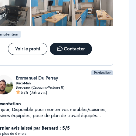
anutention
Voir le profil
Contacter
Particulier
Emmanuel Du Perray
BricoMan
Bordeaux (Capucins-Victoire 8)
5/5
(36 avis)
ésentation
njour, Disponible pour monter vos meubles/cuisines,
isines équipées, pose de plan de travail équipés
aques de cuisson, évier...), dressings, menus
mberies, sanitaires... Plus de 10 ans d'expériences. A
rnier avis laissé par Bernard : 5/5
entôt, Emmanuel
y a plus de 6 mois