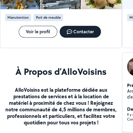
engagée qui place l'humain, la solidarité et la qualité de
service au cœur de ses actions. Notre association
œuvre pour financer et développer des actions
Manutention
Port de meuble
M
solidaires, culturelles et économiques au service du
plus grand nombre. Contactez-nous pour donner vie à
vos idées !
Voir le profil
Contacter
À Propos d’AlloVoisins
Pr
AlloVoisins est la plateforme dédiée aux
Ar
prestations de services et à la location de
d'e
matériel à proximité de chez vous ! Rejoignez
trè
notre communauté de 4,5 millions de membres,
dan
Der
Il 
professionnels et particuliers, et facilitez votre
Com
quotidien pour tous vos projets !