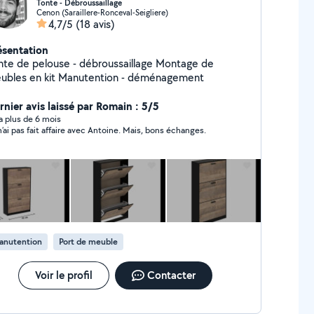
Tonte - Débroussaillage
Cenon (Saraillere-Ronceval-Seigliere)
4,7/5
(18 avis)
ésentation
nte de pelouse - débroussaillage Montage de
ubles en kit Manutention - déménagement
rnier avis laissé par Romain : 5/5
y a plus de 6 mois
n’ai pas fait affaire avec Antoine. Mais, bons échanges.
anutention
Port de meuble
Voir le profil
Contacter