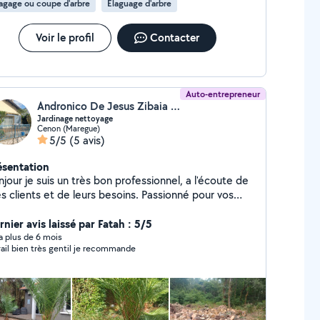
agage ou coupe d'arbre
Élaguage d'arbre
Voir le profil
Contacter
Auto-entrepreneur
Andronico De Jesus Zibaia (MULTISERVICES ZIBAIA)
Jardinage nettoyage
Cenon (Maregue)
5/5
(5 avis)
ésentation
jour je suis un très bon professionnel, a l'écoute de
clients et de leurs besoins. Passionné pour vos
dins, de bons conseils et bons resultats final ne
ueront pas de vous satisfaire. Je peux vous faire
nier avis laissé par Fatah : 5/5
ofiter de l'avance imediat 50% avec ADOMSAP
y a plus de 6 mois
vail bien très gentil je recommande