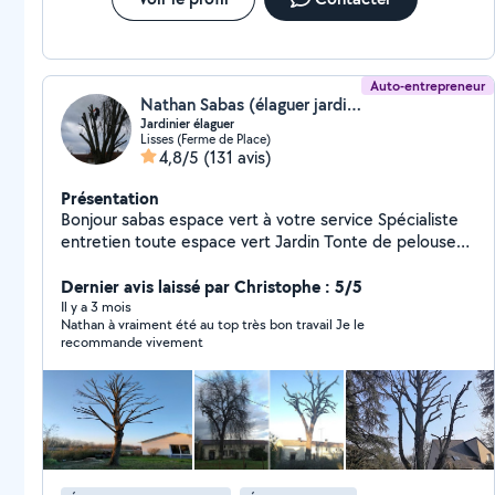
Auto-entrepreneur
Nathan Sabas (élaguer jardinier)
Jardinier élaguer
Lisses (Ferme de Place)
4,8/5
(131 avis)
Présentation
Bonjour sabas espace vert à votre service Spécialiste
entretien toute espace vert Jardin Tonte de pelouse
Élagage abattage toute arbre Débroussaillage Taille
toute haies et arbuste Évacuation des déchets
Dernier avis laissé par Christophe : 5/5
Entretien et nettoyage piscine Nettoyage toiture mur
Il y a 3 mois
Nathan à vraiment été au top très bon travail Je le
produit d'Alep 2100 Nettoyage maison Couverture
recommande vivement
réparation toiture Devis et déplacement gratuit