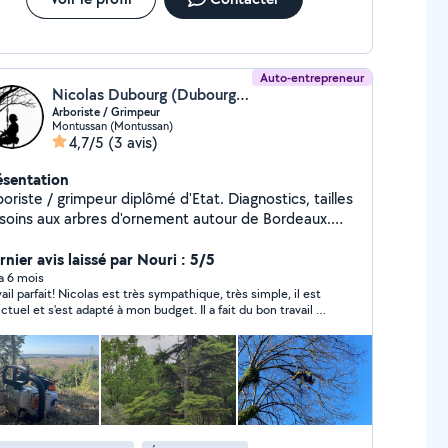
Auto-entrepreneur
Nicolas Dubourg (Dubourg Elagage)
Arboriste / Grimpeur
Montussan (Montussan)
4,7/5
(3 avis)
ésentation
riste / grimpeur diplômé d'Etat. Diagnostics, tailles
 soins aux arbres d'ornement autour de Bordeaux.
tué dans l'Entre-deux-Mers, je mets mon expertise au
rvice de la santé et de la beauté de vos arbres dans
rnier avis laissé par Nouri : 5/5
Gironde. Je réalise tous types de tailles ainsi
 a 6 mois
vail parfait! Nicolas est très sympathique, très simple, il est
e des interventions plus techniques comme le
ctuel et s'est adapté à mon budget. Il a fait du bon travail et
ntage ou l'haubanage. Je propose également
endu mon jardin beau et lumineux :-)
ntretien de vos haies et le débroussaillage de vos
rts. Les interventions sont réalisées avec
n et respect du végétal, afin de préserver la
biodiversité et l'esthétique de votre jardin. Devis gratuit