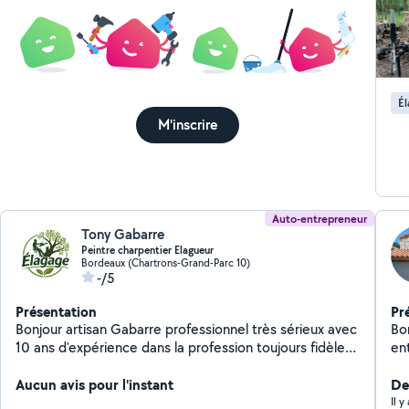
Él
M'inscrire
Auto-entrepreneur
Tony Gabarre
Peintre charpentier Elagueur
Bordeaux (Chartrons-Grand-Parc 10)
-/5
Présentation
Pr
Bonjour artisan Gabarre professionnel très sérieux avec
Bo
10 ans d'expérience dans la profession toujours fidèle à
en
l'écoute des clients
pei
Aucun avis pour l'instant
po
De
Il 