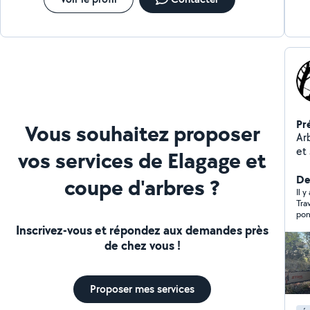
Pr
Vous souhaitez proposer
Arbo
et
vos services de Elagage et
Si
se
De
coupe d'arbres ?
toute la 
Il y
Tra
qu
pon
démo
a r
Inscrivez-vous et répondez aux demandes près
l'e
de chez vous !
espaces ve
soi
Proposer mes services