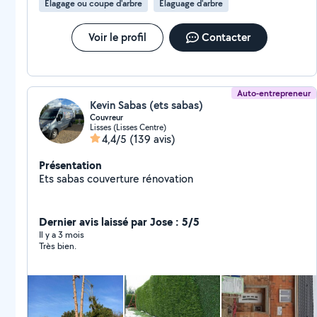
Élagage ou coupe d'arbre
Élaguage d'arbre
Voir le profil
Contacter
Auto-entrepreneur
Kevin Sabas (ets sabas)
Couvreur
Lisses (Lisses Centre)
4,4/5
(139 avis)
Présentation
Ets sabas couverture rénovation
Dernier avis laissé par Jose : 5/5
Il y a 3 mois
Très bien.