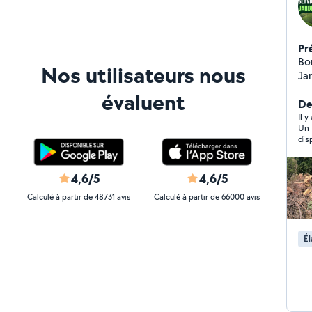
Pr
Bo
Nos utilisateurs nous
Ja
me 
évaluent
services : Taill
De
et débro
Il y
Un 
nett
dis
végétaux Possibi
mêm
sur 
sat
contacter Plusi
eff
4,6/5
4,6/5
facilité
Calculé à partir de 48731 avis
Calculé à partir de 66000 avis
la 
san
me 
Él