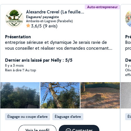
Auto-entrepreneur
Alexandre Crevel (La feuille verte d’Aquitaine)
Élagueure/ paysagiste
Ambarès-et-Lagrave (Parabelle)
3,6/5
(9 avis)
Présentation
Pr
entreprise sérieuse et dynamique Je serais ravie de
Bon
vous conseiller et réaliser vos demandes concernant
pro
votre jardin de l'élagage abattage en passant par la
dé
taille de haie tonte de pelouse Travaux effectués avec
Dernier avis laissé par Nelly : 5/5
faç
Der
grimpeur ou nacelle Pose de benne évacuation des
de 
Il y a 3 mois
Il y
Rien à dire !! Au top
Oli
végétaux Déplacement et devis gratuit sur la gironde
ser
eff
Page Google : la feuille verte d'Aquitaine Bénéficiez de
50 % de crédit d'impôt sur certaines prestations
(conformément à la législation en vigueur).
Élagage ou coupe d'arbre
Élaguage d'arbre
Él
Voir le profil
Contacter