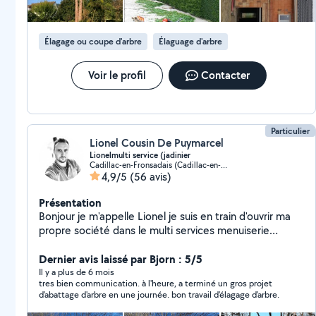
Élagage ou coupe d'arbre
Élaguage d'arbre
Voir le profil
Contacter
Particulier
Lionel Cousin De Puymarcel
Lionelmulti service (jadinier
Cadillac-en-Fronsadais (Cadillac-en-Fronsadais)
4,9/5
(56 avis)
Présentation
Bonjour je m'appelle Lionel je suis en train d'ouvrir ma
propre société dans le multi services menuiserie
agencement aménagement de jardin, tonte de
pelouse, évacuation débroussaillage, élagage abattage
Dernier avis laissé par Bjorn : 5/5
d'arbre etc , nettoyage de mur, façade, toiture et sol.
Il y a plus de 6 mois
tres bien communication. à l'heure, a terminé un gros projet
avec produit professionnel. si vous avez des questions
d'abattage d'arbre en une journée. bon travail d'élagage d'arbre.
particulières sur ce que vous avez à faire, n'hésitez pas
à m'envoyer un message et je vous répondrai si je peux