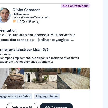
Auto-entrepreneur
Olivier Cabannes
Multiservices
Cenon (Cavailles-Camparian)
4,4/5
(19 avis)
ésentation
jour je suis auto entrepreneur Multiservices je
pose des service de : -jardinier paysagiste -
barrassement/ nettoyage chantier - nettoyage
ade, toiture, terrasse -peinture -isolation -possible
nier avis laissé par Lisa : 5/5
venir pour traiter nids de guêpes frelons Et d'autres
 a 5 mois
vier répond rapidement, est disponible rapidement et travail
vices sont également disponible si vous le souhaiter.
icacement ! Je recommande vivement :)
agage ou coupe d'arbre
Élaguage d'arbre
Voir le profil
Contacter