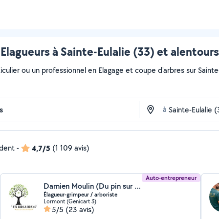
Elagueurs à Sainte-Eulalie (33) et alentours
culier ou un professionnel en Elagage et coupe d'arbres sur Sainte-E
à
ndent
-
4,7/5
(1 109 avis)
Auto-entrepreneur
Damien Moulin (Du pin sur la branche)
Élagueur-grimpeur / arboriste
Lormont (Genicart 3)
5/5
(23 avis)