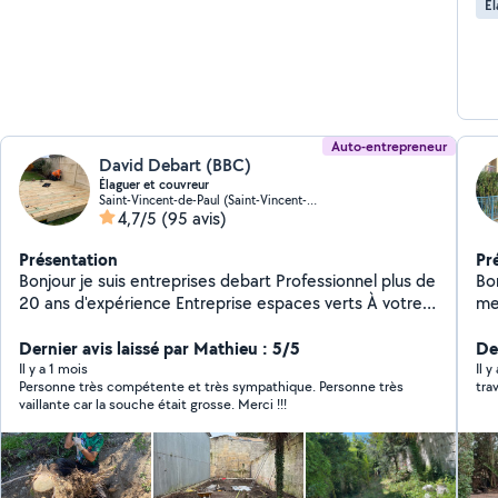
Él
Auto-entrepreneur
David Debart (BBC)
Élaguer et couvreur
Saint-Vincent-de-Paul (Saint-Vincent-de-Paul)
4,7/5
(95 avis)
Présentation
Pr
Bonjour je suis entreprises debart Professionnel plus de
Bon
20 ans d'expérience Entreprise espaces verts À votre
mes 
service ton De Pelouse débroussaillage taille hait
jar
Élagage et abattage d'arbres création de Pelouse
Dernier avis laissé par Mathieu : 5/5
manq
Der
Création de clôture création de terrasse création dalle
pr
Il y a 1 mois
Il 
Personne très compétente et très sympathique. Personne très
tra
béton Pose De de carrelage Pose de gouttière
vaillante car la souche était grosse. Merci !!!
nettoyage toiture façades dans les pignons peinture
intérieur extérieur à votre service cordialement