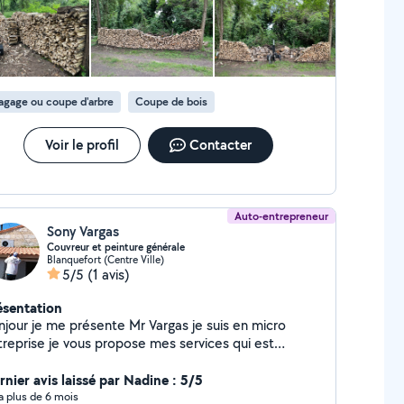
agage ou coupe d'arbre
Coupe de bois
Voir le profil
Contacter
Auto-entrepreneur
Sony Vargas
Couvreur et peinture générale
Blanquefort (Centre Ville)
5/5
(1 avis)
ésentation
njour je me présente Mr Vargas je suis en micro
treprise je vous propose mes services qui est
nture intérieur et extérieur et travaux de couverture
ur tout renseignement n'hésitez pas à me contacter
rnier avis laissé par Nadine : 5/5
y a plus de 6 mois