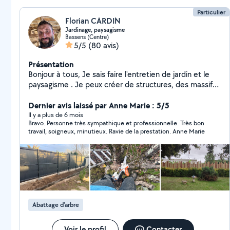
Particulier
Florian CARDIN
Jardinage, paysagisme
Bassens (Centre)
5/5
(80 avis)
Présentation
Bonjour à tous, Je sais faire l'entretien de jardin et le
paysagisme . Je peux créer de structures, des massifs
avec des idées originales pour embellir votre jardin . Je
mets en location tout le matériel pour le jardin et
Dernier avis laissé par Anne Marie : 5/5
l'entretien de la maison Je sais aussi faire la peinture,
Il y a plus de 6 mois
Bravo. Personne très sympathique et professionnelle. Très bon
saturateur, lasure et les toits. Tout ça dans la bonne
travail, soigneux, minutieux. Ravie de la prestation. Anne Marie
humeur et avec le sourire. Bonne journée à vous
Abattage d'arbre
Voir le profil
Contacter