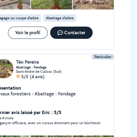
agage ou coupe d'arbre
Abattage d'arbre
Voir le profil
Contacter
Particulier
Téo Pereira
Abattage - Fendage
Saint-André-de-Cubzac (Sud)
5/5
(4 avis)
ésentation
avaux forestiers - Abattage - Fendage
nier avis laissé par Eric : 5/5
 a 4 mois
garçon efficace, avec un cursus étonnant pour un bûcheron