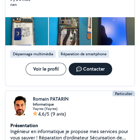
rien
vous offrir une réparation fiable, rapide et économique
pour prolonger la durée de vie de vos équipements.
Dépannage multimédia
Réparation de smartphone
Voir le profil
Contacter
Particulier
Romain PATARIN
Informatique
Vayres (Vayres)
4,6/5
(9 avis)
Présentation
Ingénieur en informatique je propose mes services pour
vous sauver ! Réparation d'ordinateur Sécurisation de