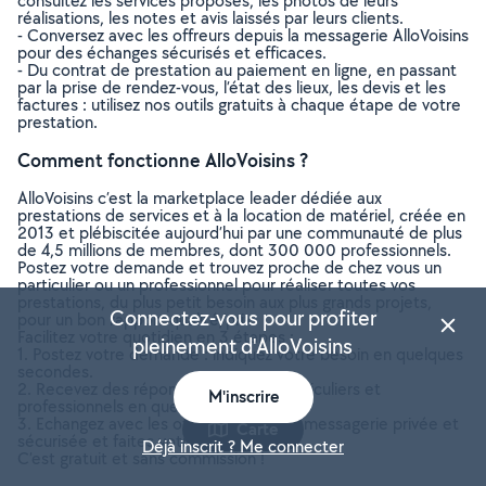
consultez les services proposés, les photos de leurs
réalisations, les notes et avis laissés par leurs clients.
- Conversez avec les offreurs depuis la messagerie AlloVoisins
pour des échanges sécurisés et efficaces.
- Du contrat de prestation au paiement en ligne, en passant
par la prise de rendez-vous, l’état des lieux, les devis et les
factures : utilisez nos outils gratuits à chaque étape de votre
prestation.
Comment fonctionne AlloVoisins ?
AlloVoisins c’est la marketplace leader dédiée aux
prestations de services et à la location de matériel, créée en
2013 et plébiscitée aujourd’hui par une communauté de plus
de 4,5 millions de membres, dont 300 000 professionnels.
Postez votre demande et trouvez proche de chez vous un
particulier ou un professionnel pour réaliser toutes vos
prestations, du plus petit besoin aux plus grands projets,
Connectez-vous pour profiter
pour un bon rapport qualité/prix.
Facilitez votre quotidien en 3 étapes :
pleinement d'AlloVoisins
1. Postez votre demande : indiquez votre besoin en quelques
secondes.
2. Recevez des réponses d’offreurs particuliers et
M'inscrire
professionnels en quelques minutes.
3. Echangez avec les offreurs depuis la messagerie privée et
Carte
sécurisée et faites votre choix !
Déjà inscrit ? Me connecter
C’est gratuit et sans commission !