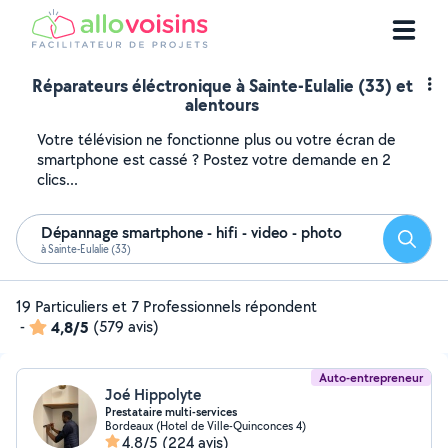
Réparateurs éléctronique à Sainte-Eulalie (33) et
alentours
Votre télévision ne fonctionne plus ou votre écran de
smartphone est cassé ? Postez votre demande en 2
clics...
Dépannage smartphone - hifi - video - photo
Reche
à Sainte-Eulalie (33)
19 Particuliers et 7 Professionnels répondent
-
4,8/5
(579 avis)
Auto-entrepreneur
Joé Hippolyte
Prestataire multi-services
Bordeaux (Hotel de Ville-Quinconces 4)
4,8/5
(224 avis)