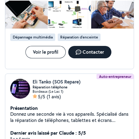
Dépannage multimédia
Réparation d'enceinte
Voir le profil
Contacter
Auto-entrepreneur
Eli Tanko (SOS Repare)
Réparation téléphone
Bordeaux (Le Lac 1)
5/5
(1 avis)
Présentation
Donnez une seconde vie à vos appareils. Spécialisé dans
la réparation de téléphones, tablettes et écrans
d'ordinateur, j'interviens rapidement pour résoudre vos
pannes : écran cassé, batterie usée ou
Dernier avis laissé par Claude : 5/5
dysfonctionnement technique. Mon objectif est simple :
Il y a 4 mois