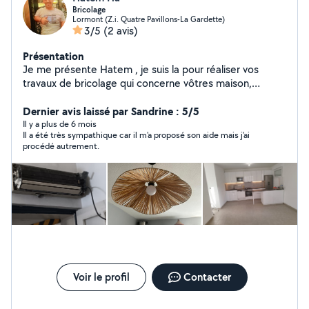
Bricolage
Lormont (Z.i. Quatre Pavillons-La Gardette)
3/5
(2 avis)
Présentation
Je me présente Hatem , je suis la pour réaliser vos
travaux de bricolage qui concerne vôtres maison,
restauration... Avec des prix raisonnable bien sûr Je
serai là pour tout vos demandes mes chers A très
Dernier avis laissé par Sandrine : 5/5
bientôt
Il y a plus de 6 mois
Il a été très sympathique car il m'a proposé son aide mais j'ai
procédé autrement.
Voir le profil
Contacter