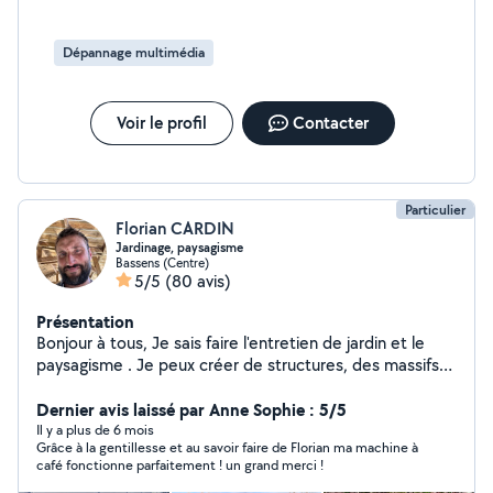
Dépannage multimédia
Voir le profil
Contacter
Particulier
Florian CARDIN
Jardinage, paysagisme
Bassens (Centre)
5/5
(80 avis)
Présentation
Bonjour à tous, Je sais faire l'entretien de jardin et le
paysagisme . Je peux créer de structures, des massifs
avec des idées originales pour embellir votre jardin . Je
mets en location tout le matériel pour le jardin et
Dernier avis laissé par Anne Sophie : 5/5
l'entretien de la maison Je sais aussi faire la peinture,
Il y a plus de 6 mois
Grâce à la gentillesse et au savoir faire de Florian ma machine à
saturateur, lasure et les toits. Tout ça dans la bonne
café fonctionne parfaitement ! un grand merci !
humeur et avec le sourire. Bonne journée à vous