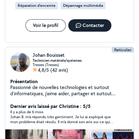
Réparation d'enceinte
Dépannage multimédia
Voir le profil
Contacter
Particulier
Johan Bouisset
Technicien matériels/systemes
Tresses (Tresses)
4,8/5
(42 avis)
Présentation
Passionné de nouvelles technologies et surtout
d'informatiques, j'aime aider, partager et surtout
résoudre les petites difficultés de tous les jours et
même plus en informatique. Je prends mon temps,
Dernier avis laissé par Christine : 5/5
écoute et réalise ce qui m'est demandé
Il y a plus de 6 mois
Johan B. m'a répondu très gentiment. Je lui ai expliqué que
mon problème était résolu. Il m'a donné son avis sur ce qui
avait pu se passer. Merci à lui pour ses conseils. Personne
aimable et compétente.