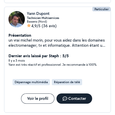
Particulier
Yann Dupont
Technicien Multiservices
Bassens (Nord)
4,9/5
(36 avis)
Présentation
un vrai michel morin, pour vous aidez dans les domaines
electromenager, tv et informatique. Attention étant un
profil gratuit je ne peux pas vous répondre rapidement
car je suis bloqué à 4 réponse par mois. Bien
Dernier avis laissé par Steph : 5/5
cordialement. Laisser votre numéro sur votre demande
Il y a 3 mois
Yann est très réactif et professionnel. Je recommande à 100%
privée afin que je puisse vous contacter
Dépannage multimédia
Réparation de télé
Voir le profil
Contacter