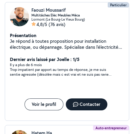
Particulier
Faouzi Moussarif
Multitâches Elèc Meubles Méca
Lormont (Le Bourg-Le Vieux Bourg)
4,8/5
(76 avis)
Présentation
Je répond à toutes proposition pour installation
électrique, ou dépannage. Spécialise dans l'électricité
depuis 10 ans et titulaire d'un BTS Électrotechnique. Je
fais aussi de la petite mécanique. Tout type de
Dernier avis laissé par Joelle : 1/5
Montage de meuble Travail soigné, propre, je suis
Il y a plus de 6 mois
Trop impatient par apport au temps de réponse, je me suis
méticuleux.
sentie agressée (désolée mais c est vrai et ne suis pas ravie
d'écrire cela)
Voir le profil
Contacter
Auto-entrepreneur
Hatem Ha