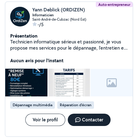
Auto-entrepreneur
Yann Deblick (ORDIZEN)
Informaticien
Saint-André-de-Cubzac (Nord Est)
-/5
Présentation
Technicien informatique sérieux et passionné, je vous
propose mes services pour le dépannage, l'entretien et
la réparation de vos ordinateurs (PC fixes, ordinateur
portables,). Je me déplace dans votre secteur pour
Aucun avis pour l'instant
récupérer l'appareil ou convenir d'un point de rendez-
vous, puis je répare chez moi. Transparence, efficacité
et bon rapport qualité/prix sont mes engagements !
Faites appel à OrdiZen, votre tranquillité numérique
commence ici
Dépannage multimédia
Réparation d'écran
Voir le profil
Contacter