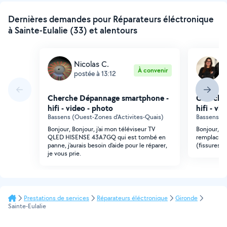
Dernières demandes pour Réparateurs éléctronique
à Sainte-Eulalie (33) et alentours
Nicolas C.
C
À convenir
postée à 13:12
p
Cherche Dépannage smartphone -
Cherche
hifi - video - photo
hifi - vi
Bassens (Ouest-Zones d'Activites-Quais)
Bassens (C
Bonjour, Bonjour, j'ai mon téléviseur TV
Bonjour, J
QLED HISENSE 43A7GQ qui est tombé en
remplacer 
panne, j'aurais besoin d'aide pour le réparer,
(fissures) 
je vous prie.
Prestations de services
Réparateurs éléctronique
Gironde
Sainte-Eulalie