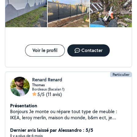
Voir le profil
Contacter
Particulier
Renard Renard
Thomas
Bordeaux (Bacalan 1)
5/5
(11 avis)
Présentation
Bonjours Je monte ou répare tout type de meuble :
IKEA, leroy merlin, maison du monde, b&m ect, je
m'occupe aussi des fixées étagères Je suis aussi dispo
pour faire de la mécanique auto, changement de
Dernier avis laissé par Alessandro : 5/5
plaquette, vidange, biellettes de direction ect.. je peux
Il y a plus de 6 mois