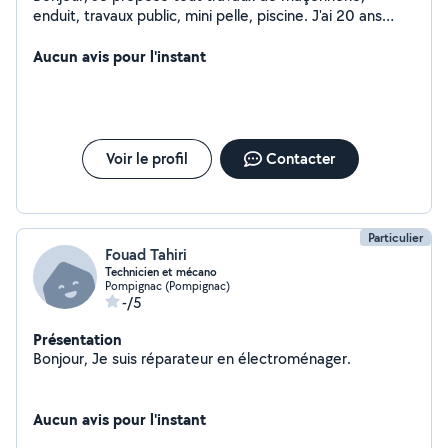
enduit, travaux public, mini pelle, piscine. J'ai 20 ans
d'expérience dans le domaine , n'hésitez pas à me
contacter.
Aucun avis pour l'instant
Voir le profil
Contacter
Particulier
Fouad Tahiri
Technicien et mécano
Pompignac (Pompignac)
-/5
Présentation
Bonjour, Je suis réparateur en électroménager.
Aucun avis pour l'instant