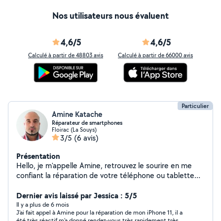
Nos utilisateurs nous évaluent
4,6/5
4,6/5
Calculé à partir de 48803 avis
Calculé à partir de 66000 avis
Particulier
Amine Katache
Réparateur de smartphones
Floirac (La Souys)
3/5
(6 avis)
Présentation
Hello, je m'appelle Amine, retrouvez le sourire en me
confiant la réparation de votre téléphone ou tablette
qui vous pourrit la vie. Plusieurs années d'expérience
dans une boutique de réparation en région parisienne, je
Dernier avis laissé par Jessica : 5/5
prends en charge et redonne vie à tout type de panne
Il y a plus de 6 mois
J’ai fait appel à Amine pour la réparation de mon iPhone 11, il a
sur toutes marques. N'hésitez pas à me contacter pour
été très réactif m’a donné rendez-vous très rapidement très