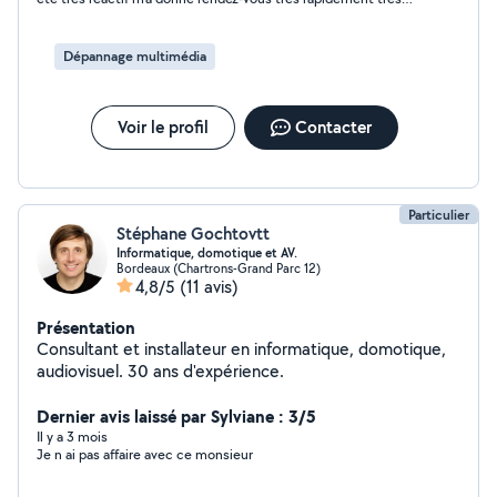
une estimation gratuite.
soigneux dans son travail. Reste à voir dans le long terme. Je le
rappellerai très certainement. Merci beaucoup beaucoup
Dépannage multimédia
Voir le profil
Contacter
Particulier
Stéphane Gochtovtt
Informatique, domotique et AV.
Bordeaux (Chartrons-Grand Parc 12)
4,8/5
(11 avis)
Présentation
Consultant et installateur en informatique, domotique,
audiovisuel. 30 ans d'expérience.
Dernier avis laissé par Sylviane : 3/5
Il y a 3 mois
Je n ai pas affaire avec ce monsieur