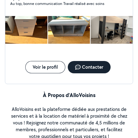
Au top, bonne communication Travail réalisé avec soins
aussi aider pour les déménagement, travaux de btp, ect
.. Je peux aussi louer ou venir pour nettoyer des
canapés, tapis ou intérieur de voiture avec une
shampouineuse bissell Location: 1j - 30 / la demie
journée 15
Voir le profil
Contacter
À Propos d’AlloVoisins
AlloVoisins est la plateforme dédiée aux prestations de
services et à la location de matériel à proximité de chez
vous ! Rejoignez notre communauté de 4,5 millions de
membres, professionnels et particuliers, et facilitez
votre quotidien pour tous vos projets !