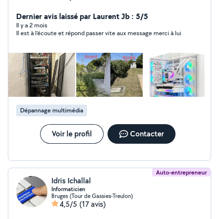
réseaux informatique, de maison.. Conseil avant achat
PC Gaming Montage PC Stockage Cloud, sécurisations
Dernier avis laissé par Laurent Jb : 5/5
des photos. Le dépannage peut se faire à distance ou à
Il y a 2 mois
Il est à l'écoute et répond passer vite aux message merci à lui
domicile suivant le besoin, je sais m'adapter à toutes les
situations. Et puis disponible dans d'autres domaine à
mes heures perdues.(Bricolage, jardinage, peinture)
Dépannage multimédia
Voir le profil
Contacter
Auto-entrepreneur
Idris Ichallal
Informaticien
Bruges (Tour de Gassies-Treulon)
4,5/5
(17 avis)