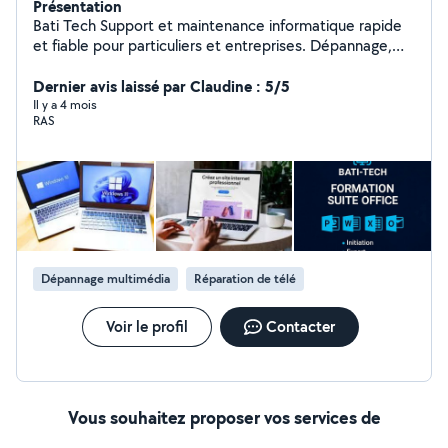
Présentation
Bati Tech Support et maintenance informatique rapide
et fiable pour particuliers et entreprises. Dépannage,
maintenance et assistance informatique à domicile ou à
distance. Je réponds également à vos besoins dans
Dernier avis laissé par Claudine : 5/5
plusieurs domaines : Réparation voiture : diagnostic et
Il y a 4 mois
RAS
réparation rapide de tout type de véhicule. Dépannage
informatique : réparation d'ordinateurs, assistance et
maintenance. Évacuation de déchets et gravats :
encombrants, caves, chantiers, tout est débarrassé.
Manutention : port de meubles, chargement et
déchargement de camions. Dépannage électroménager
: réparation de vos appareils à domicile. Bricolage &
multiservices : petits travaux et aide pratique du
Dépannage multimédia
Réparation de télé
quotidien. Service professionnel, rapide et efficace.
Voir le profil
Contacter
Vous souhaitez proposer vos services de